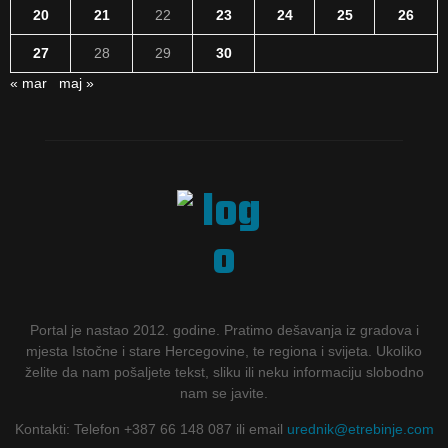
20
21
22
23
24
25
26
27
28
29
30
« mar
maj »
Portal je nastao 2012. godine. Pratimo dešavanja iz gradova i
mjesta Istočne i stare Hercegovine, te regiona i svijeta. Ukoliko
želite da nam pošaljete tekst, sliku ili neku informaciju slobodno
nam se javite.
Kontakti: Telefon +387 66 148 087 ili email
urednik@etrebinje.com