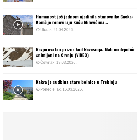
Humanost još jednom ujedinila stanovnike Gacka:
Komšije renoviraju kuću Milovićima...
Utorak, 21.04.2026.
Nevjerovatan prizor kod Nevesinja: Mali medvjedići
snimljeni na Crvnju (VIDEO)
Četvrtak, 19.03.2026.
Kakva je sudbina stare bolnice u Trebinju
Ponedjeljak, 16.03.2026.