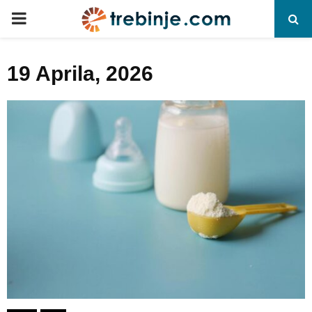
P
R
19 Aprila, 2026
I
M
A
R
Y
M