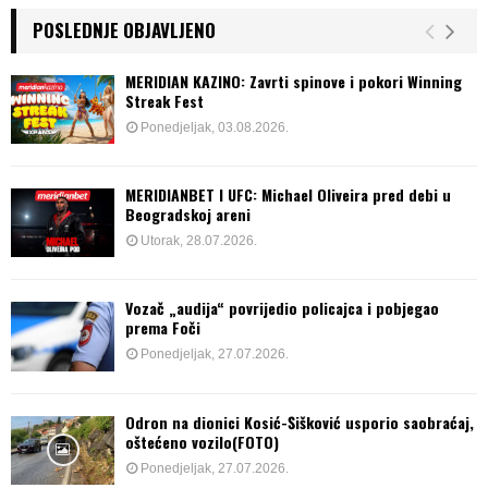
POSLEDNJE OBJAVLJENO
MERIDIAN KAZINO: Zavrti spinove i pokori Winning
Streak Fest
Ponedjeljak, 03.08.2026.
MERIDIANBET I UFC: Michael Oliveira pred debi u
Beogradskoj areni
Utorak, 28.07.2026.
Vozač „audija“ povrijedio policajca i pobjegao
prema Foči
Ponedjeljak, 27.07.2026.
Odron na dionici Kosić-Šišković usporio saobraćaj,
oštećeno vozilo(FOTO)
Ponedjeljak, 27.07.2026.