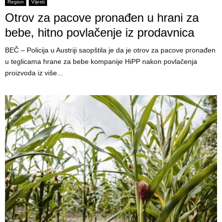
E
Region
Vijesti
Otrov za pacove pronađen u hrani za
N
bebe, hitno povlačenje iz prodavnica
BEČ – Policija u Austriji saopštila je da je otrov za pacove pronađen
U
u teglicama hrane za bebe kompanije HiPP nakon povlačenja
proizvoda iz više...