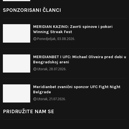
SPONZORISANI ČLANCI
MERIDIAN KAZINO: Zavrti spinove i pokori
Winning Streak Fest
Ponedjeljak, 03.08.2026.
MERIDIANBET I UFC: Michael Oliveira pred debi u
Beogradskoj areni
Utorak, 28.07.2026.
Meridianbet zvanični sponzor UFC Fight Night
Belgrade
Utorak, 21.07.2026.
PRIDRUŽITE NAM SE