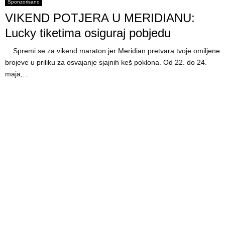
E
Sponzorisano
VIKEND POTJERA U MERIDIANU:
N
Lucky tiketima osiguraj pobjedu
Spremi se za vikend maraton jer Meridian pretvara tvoje omiljene
U
brojeve u priliku za osvajanje sjajnih keš poklona. Od 22. do 24.
maja,...