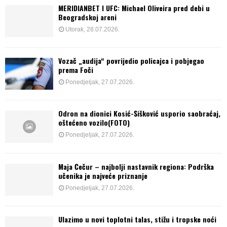
MERIDIANBET I UFC: Michael Oliveira pred debi u
Beogradskoj areni
Utorak, 28.07.2026.
Vozač „audija“ povrijedio policajca i pobjegao
prema Foči
Ponedjeljak, 27.07.2026.
Odron na dionici Kosić-Šišković usporio saobraćaj,
oštećeno vozilo(FOTO)
Ponedjeljak, 27.07.2026.
Maja Čečur – najbolji nastavnik regiona: Podrška
učenika je najveće priznanje
Ponedjeljak, 27.07.2026.
Ulazimo u novi toplotni talas, stižu i tropske noći