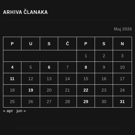
ARHIVA ČLANAKA
Maj 2026
P
U
S
Č
P
S
N
1
2
3
4
5
6
7
8
9
10
11
12
13
14
15
16
17
18
19
20
21
22
23
24
25
26
27
28
29
30
31
« apr
jun »