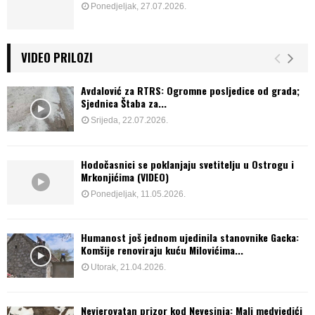
Ponedjeljak, 27.07.2026.
VIDEO PRILOZI
Avdalović za RTRS: Ogromne posljedice od grada;
Sjednica Štaba za...
Srijeda, 22.07.2026.
Hodočasnici se poklanjaju svetitelju u Ostrogu i
Mrkonjićima (VIDEO)
Ponedjeljak, 11.05.2026.
Humanost još jednom ujedinila stanovnike Gacka:
Komšije renoviraju kuću Milovićima...
Utorak, 21.04.2026.
Nevjerovatan prizor kod Nevesinja: Mali medvjedići