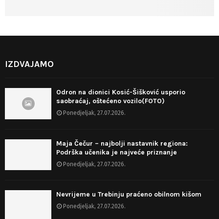
IZDVAJAMO
Odron na dionici Kosić-Šišković usporio
saobraćaj, oštećeno vozilo(FOTO)
Ponedjeljak, 27.07.2026.
Maja Čečur – najbolji nastavnik regiona:
Podrška učenika je najveće priznanje
Ponedjeljak, 27.07.2026.
Nevrijeme u Trebinju praćeno obilnom kišom
Ponedjeljak, 27.07.2026.