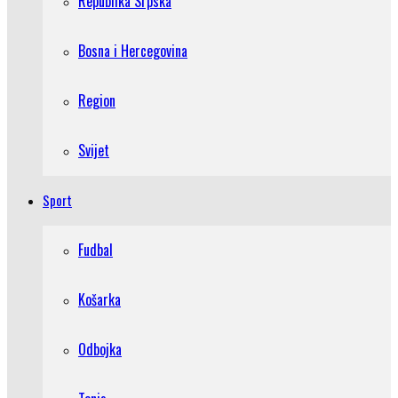
Republika Srpska
Bosna i Hercegovina
Region
Svijet
Sport
Fudbal
Košarka
Odbojka