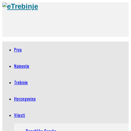
Prva
Najnovije
Trebinje
Hercegovina
Vijesti