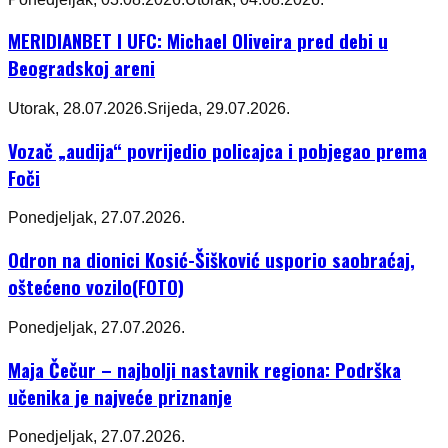
MERIDIANBET I UFC: Michael Oliveira pred debi u
Beogradskoj areni
Utorak, 28.07.2026.
Srijeda, 29.07.2026.
Vozač „audija“ povrijedio policajca i pobjegao prema
Foči
Ponedjeljak, 27.07.2026.
Odron na dionici Kosić-Šišković usporio saobraćaj,
oštećeno vozilo(FOTO)
Ponedjeljak, 27.07.2026.
Maja Čečur – najbolji nastavnik regiona: Podrška
učenika je najveće priznanje
Ponedjeljak, 27.07.2026.