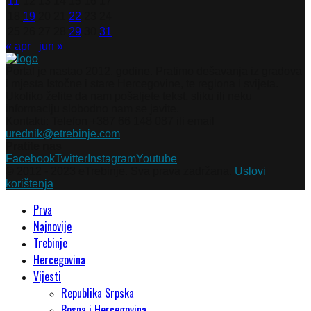
11
12
13
14
15
16
17
18
19
20
21
22
23
24
25
26
27
28
29
30
31
« apr
jun »
Portal je nastao 2012. godine. Pratimo dešavanja iz gradova
i mjesta Istočne i stare Hercegovine, te regiona i svijeta.
Ukoliko želite da nam pošaljete tekst, sliku ili neku
informaciju slobodno nam se javite.
Kontakti: Telefon +387 66 148 087 ili email
urednik@etrebinje.com
Pratite nas
Facebook
Twitter
Instagram
Youtube
© 2012 - 2023 eTrebinje. Sva prava zadržana.
Uslovi
korištenja
Prva
Najnovije
Trebinje
Hercegovina
Vijesti
Republika Srpska
Bosna i Hercegovina