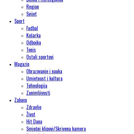
Region
Svijet
Sport
Fudbal
Košarka
Odbojka
Tenis
Ostali sportovi
Magazin
Obrazovanje i nauka
Umjetnost i kultura
Tehnologija
Zanimljivosti
Zabava
Zdravlje
Život
Hit Dana
Smješni klipovi/Skrivena kamera