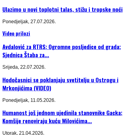
Ulazimo u novi toplotni talas, stižu i tropske noći
Ponedjeljak, 27.07.2026.
Video prilozi
Avdalović za RTRS: Ogromne posljedice od grada;
Sjednica Štaba za...
Srijeda, 22.07.2026.
Hodočasnici se poklanjaju svetitelju u Ostrogu i
Mrkonjićima (VIDEO)
Ponedjeljak, 11.05.2026.
Humanost još jednom ujedinila stanovnike Gacka:
Komšije renoviraju kuću Milovićima...
Utorak, 21.04.2026.