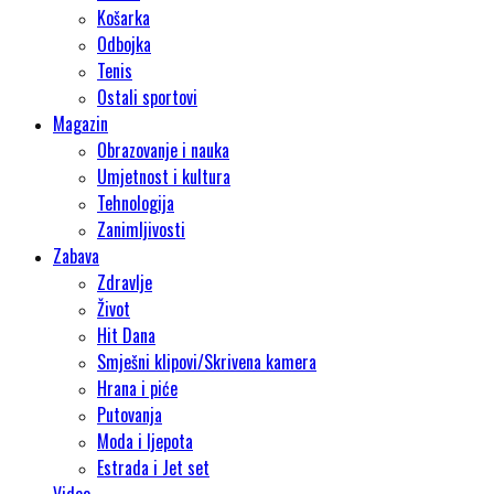
Košarka
Odbojka
Tenis
Ostali sportovi
Magazin
Obrazovanje i nauka
Umjetnost i kultura
Tehnologija
Zanimljivosti
Zabava
Zdravlje
Život
Hit Dana
Smješni klipovi/Skrivena kamera
Hrana i piće
Putovanja
Moda i ljepota
Estrada i Jet set
Video