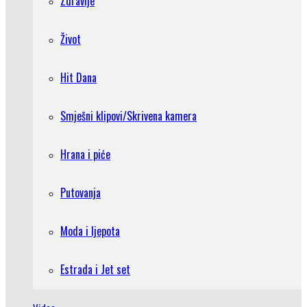
Zdravlje
Život
Hit Dana
Smješni klipovi/Skrivena kamera
Hrana i piće
Putovanja
Moda i ljepota
Estrada i Jet set