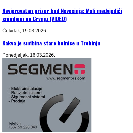
Nevjerovatan prizor kod Nevesinja: Mali medvjedići
snimljeni na Crvnju (VIDEO)
Četvrtak, 19.03.2026.
Kakva je sudbina stare bolnice u Trebinju
Ponedjeljak, 16.03.2026.