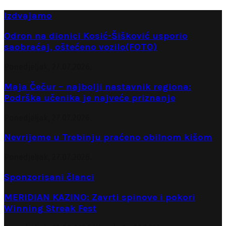
Izdvajamo
Odron na dionici Kosić-Šišković usporio
saobraćaj, oštećeno vozilo(FOTO)
Ponedjeljak, 27.07.2026.
Maja Čečur – najbolji nastavnik regiona:
Podrška učenika je najveće priznanje
Ponedjeljak, 27.07.2026.
Nevrijeme u Trebinju praćeno obilnom kišom
Ponedjeljak, 27.07.2026.
Sponzorisani članci
MERIDIAN KAZINO: Zavrti spinove i pokori
Winning Streak Fest