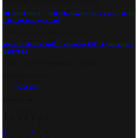
Ponedjeljak, 03.08.2026.
Utorak, 04.08.2026.
MERIDIANBET I UFC: Michael Oliveira pred debi
u Beogradskoj areni
Utorak, 28.07.2026.
Srijeda, 29.07.2026.
Meridianbet zvanični sponzor UFC Fight Night
Belgrade
Utorak, 21.07.2026.
Ponedjeljak, 27.07.2026.
pridružite nam se
Facebook
Arhiva članaka
Maj 2026
P
U
S
Č
P
S
N
1
2
3
4
5
6
7
8
9
10