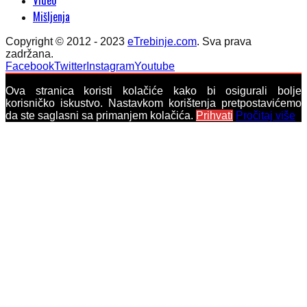
Mišljenja
Copyright © 2012 - 2023
eTrebinje.com
. Sva prava
zadržana.
Facebook
Twitter
Instagram
Youtube
Ova stranica koristi kolačiće kako bi osigurali bolje
korisničko iskustvo. Nastavkom korištenja pretpostavićemo
da ste saglasni sa primanjem kolačića.
Prihvati
Pročitaj više