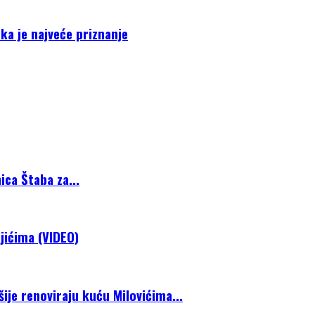
ka je najveće priznanje
ca Štaba za...
jićima (VIDEO)
je renoviraju kuću Milovićima...