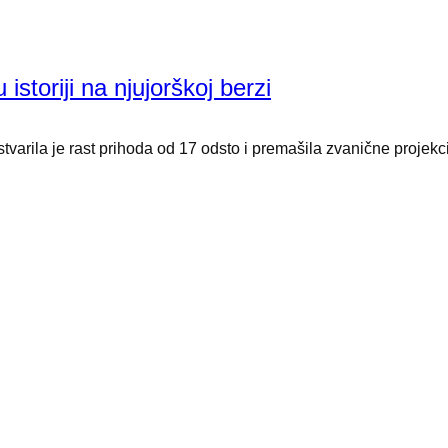
 istoriji na njujorškoj berzi
arila je rast prihoda od 17 odsto i premašila zvanične projekcij