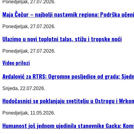
Ponedjeljak, 27.07.2026.
Maja Čečur – najbolji nastavnik regiona: Podrška učeni
Ponedjeljak, 27.07.2026.
Ulazimo u novi toplotni talas, stižu i tropske noći
Ponedjeljak, 27.07.2026.
Video prilozi
Avdalović za RTRS: Ogromne posljedice od grada; Sjedni
Srijeda, 22.07.2026.
Hodočasnici se poklanjaju svetitelju u Ostrogu i Mrkon
Ponedjeljak, 11.05.2026.
Humanost još jednom ujedinila stanovnike Gacka: Komši