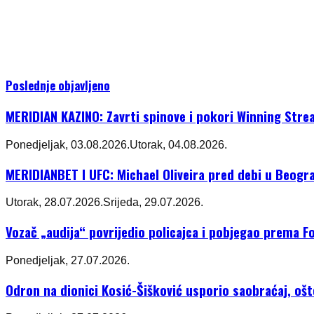
Poslednje objavljeno
MERIDIAN KAZINO: Zavrti spinove i pokori Winning Stre
Ponedjeljak, 03.08.2026.
Utorak, 04.08.2026.
MERIDIANBET I UFC: Michael Oliveira pred debi u Beogr
Utorak, 28.07.2026.
Srijeda, 29.07.2026.
Vozač „audija“ povrijedio policajca i pobjegao prema Fo
Ponedjeljak, 27.07.2026.
Odron na dionici Kosić-Šišković usporio saobraćaj, oš