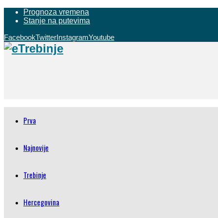
Prognoza vremena
Stanje na putevima
Facebook
Twitter
Instagram
Youtube
Prva
Najnovije
Trebinje
Hercegovina