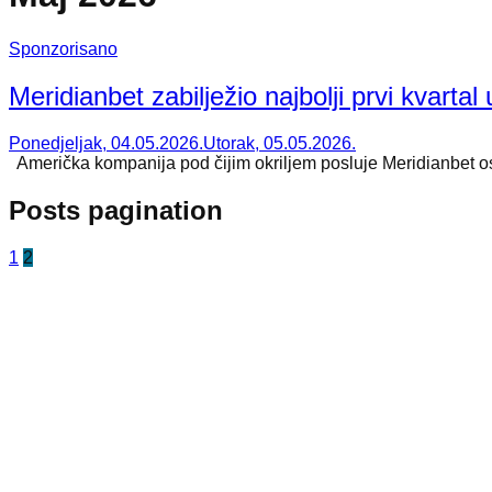
Sponzorisano
Meridianbet zabilježio najbolji prvi kvartal u
Ponedjeljak, 04.05.2026.
Utorak, 05.05.2026.
Američka kompanija pod čijim okriljem posluje Meridianbet ostv
Posts pagination
1
2