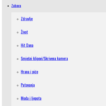
Zabava
Zdravlje
Život
Hit Dana
Smješni klipovi/Skrivena kamera
Hrana i piće
Putovanja
Moda i ljepota