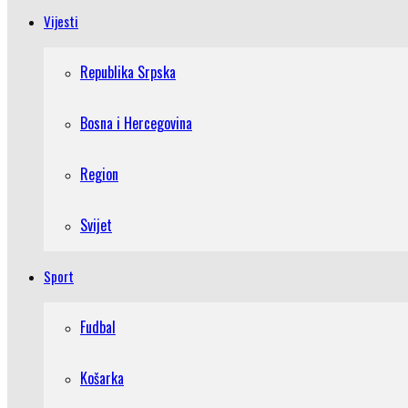
Vijesti
Republika Srpska
Bosna i Hercegovina
Region
Svijet
Sport
Fudbal
Košarka