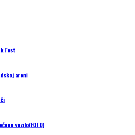
ak Fest
adskoj areni
či
tećeno vozilo(FOTO)