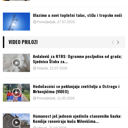
Ulazimo u novi toplotni talas, stižu i tropske noći
Ponedjeljak, 27.07.2026.
VIDEO PRILOZI
Avdalović za RTRS: Ogromne posljedice od grada;
Sjednica Štaba za...
Srijeda, 22.07.2026.
Hodočasnici se poklanjaju svetitelju u Ostrogu i
Mrkonjićima (VIDEO)
Ponedjeljak, 11.05.2026.
Humanost još jednom ujedinila stanovnike Gacka:
Komšije renoviraju kuću Milovićima...