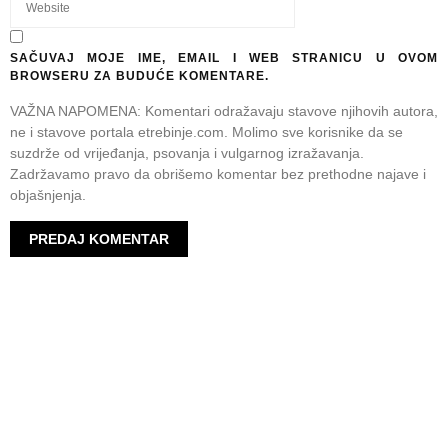
SAČUVAJ MOJE IME, EMAIL I WEB STRANICU U OVOM
BROWSERU ZA BUDUĆE KOMENTARE.
VAŽNA NAPOMENA: Komentari odražavaju stavove njihovih autora,
ne i stavove portala etrebinje.com. Molimo sve korisnike da se
suzdrže od vrijeđanja, psovanja i vulgarnog izražavanja.
Zadržavamo pravo da obrišemo komentar bez prethodne najave i
objašnjenja.