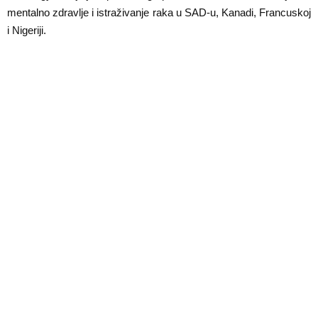
E
mentalno zdravlje i istraživanje raka u SAD-u, Kanadi, Francuskoj
i Nigeriji.
N
U