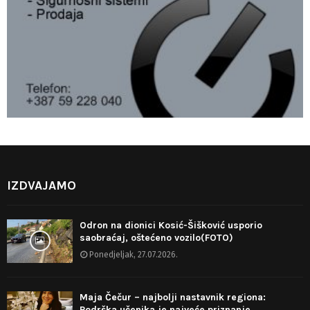
IZDVAJAMO
Odron na dionici Kosić-Šišković usporio
saobraćaj, oštećeno vozilo(FOTO)
Ponedjeljak, 27.07.2026.
Maja Čečur – najbolji nastavnik regiona:
Podrška učenika je najveće priznanje