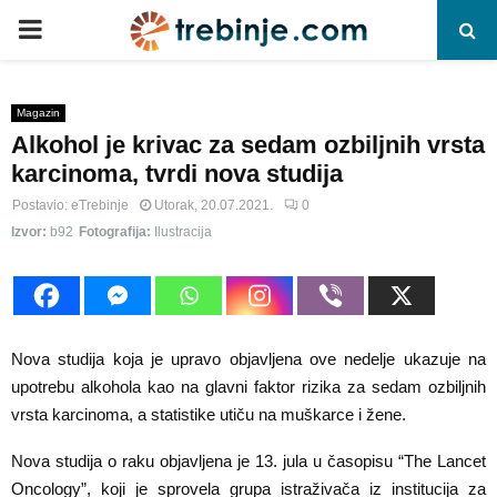
P
R
Magazin
Alkohol je krivac za sedam ozbiljnih vrsta
I
karcinoma, tvrdi nova studija
M
Postavio:
eTrebinje
Utorak, 20.07.2021.
0
Izvor:
b92
Fotografija:
Ilustracija
A
R
Nova studija koja je upravo objavljena ove nedelje ukazuje na
Y
upotrebu alkohola kao na glavni faktor rizika za sedam ozbiljnih
vrsta karcinoma, a statistike utiču na muškarce i žene.
M
Nova studija o raku objavljena je 13. jula u časopisu “The Lancet
Oncology”, koji je sprovela grupa istraživača iz institucija za