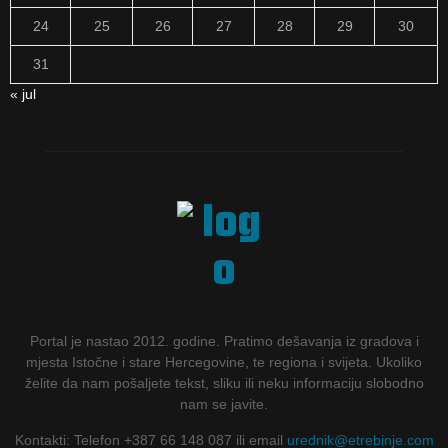
24
25
26
27
28
29
30
31
« jul
Portal je nastao 2012. godine. Pratimo dešavanja iz gradova i
mjesta Istočne i stare Hercegovine, te regiona i svijeta. Ukoliko
želite da nam pošaljete tekst, sliku ili neku informaciju slobodno
nam se javite.
Kontakti: Telefon +387 66 148 087 ili email
urednik@etrebinje.com