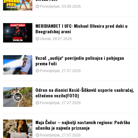
Ponedjeljak, 03.08.2026.
MERIDIANBET I UFC: Michael Oliveira pred debi u
Beogradskoj areni
Utorak, 28.07.2026.
Vozač „audija“ povrijedio policajca i pobjegao
prema Foči
Ponedjeljak, 27.07.2026.
Odron na dionici Kosić-Šišković usporio saobraćaj,
oštećeno vozilo(FOTO)
Ponedjeljak, 27.07.2026.
Maja Čečur – najbolji nastavnik regiona: Podrška
učenika je najveće priznanje
Ponedjeljak, 27.07.2026.