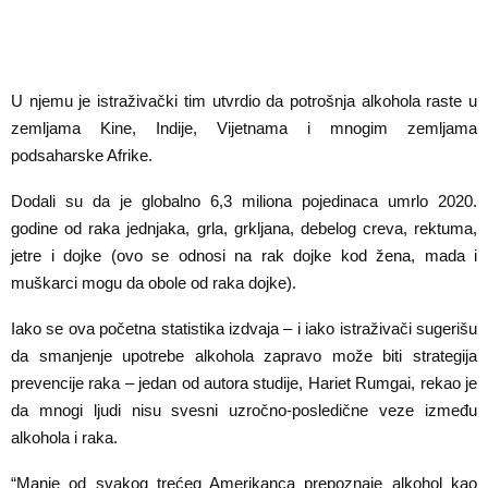
U njemu je istraživački tim utvrdio da potrošnja alkohola raste u
zemljama Kine, Indije, Vijetnama i mnogim zemljama
podsaharske Afrike.
Dodali su da je globalno 6,3 miliona pojedinaca umrlo 2020.
godine od raka jednjaka, grla, grkljana, debelog creva, rektuma,
jetre i dojke (ovo se odnosi na rak dojke kod žena, mada i
muškarci mogu da obole od raka dojke).
Iako se ova početna statistika izdvaja – i iako istraživači sugerišu
da smanjenje upotrebe alkohola zapravo može biti strategija
prevencije raka – jedan od autora studije, Hariet Rumgai, rekao je
da mnogi ljudi nisu svesni uzročno-posledične veze između
alkohola i raka.
“Manje od svakog trećeg Amerikanca prepoznaje alkohol kao