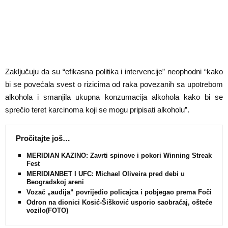
Zaključuju da su “efikasna politika i intervencije” neophodni “kako
bi se povećala svest o rizicima od raka povezanih sa upotrebom
alkohola i smanjila ukupna konzumacija alkohola kako bi se
sprečio teret karcinoma koji se mogu pripisati alkoholu”.
Pročitajte još…
MERIDIAN KAZINO: Zavrti spinove i pokori Winning Streak
Fest
MERIDIANBET I UFC: Michael Oliveira pred debi u
Beogradskoj areni
Vozač „audija“ povrijedio policajca i pobjegao prema Foči
Odron na dionici Kosić-Šišković usporio saobraćaj, oštećeno
vozilo(FOTO)