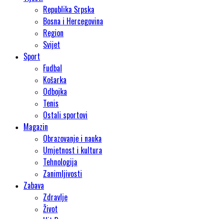
Republika Srpska
Bosna i Hercegovina
Region
Svijet
Sport
Fudbal
Košarka
Odbojka
Tenis
Ostali sportovi
Magazin
Obrazovanje i nauka
Umjetnost i kultura
Tehnologija
Zanimljivosti
Zabava
Zdravlje
Život