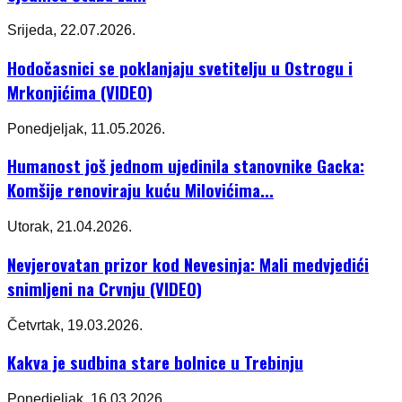
Srijeda, 22.07.2026.
Hodočasnici se poklanjaju svetitelju u Ostrogu i
Mrkonjićima (VIDEO)
Ponedjeljak, 11.05.2026.
Humanost još jednom ujedinila stanovnike Gacka:
Komšije renoviraju kuću Milovićima...
Utorak, 21.04.2026.
Nevjerovatan prizor kod Nevesinja: Mali medvjedići
snimljeni na Crvnju (VIDEO)
Četvrtak, 19.03.2026.
Kakva je sudbina stare bolnice u Trebinju
Ponedjeljak, 16.03.2026.