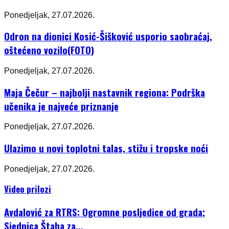
Ponedjeljak, 27.07.2026.
Odron na dionici Kosić-Šišković usporio saobraćaj,
oštećeno vozilo(FOTO)
Ponedjeljak, 27.07.2026.
Maja Čečur – najbolji nastavnik regiona: Podrška
učenika je najveće priznanje
Ponedjeljak, 27.07.2026.
Ulazimo u novi toplotni talas, stižu i tropske noći
Ponedjeljak, 27.07.2026.
Video prilozi
Avdalović za RTRS: Ogromne posljedice od grada;
Sjednica Štaba za...