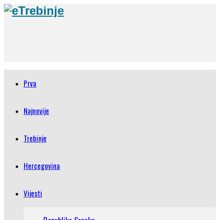
Prva
Najnovije
Trebinje
Hercegovina
Vijesti