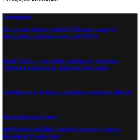
Izdvajamo
Odron na dionici Kosić-Šišković usporio
saobraćaj, oštećeno vozilo(FOTO)
Ponedjeljak, 27.07.2026.
Maja Čečur – najbolji nastavnik regiona:
Podrška učenika je najveće priznanje
Ponedjeljak, 27.07.2026.
Nevrijeme u Trebinju praćeno obilnom kišom
Ponedjeljak, 27.07.2026.
Sponzorisani članci
MERIDIAN KAZINO: Zavrti spinove i pokori
Winning Streak Fest