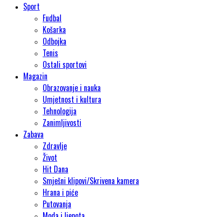
Sport
Fudbal
Košarka
Odbojka
Tenis
Ostali sportovi
Magazin
Obrazovanje i nauka
Umjetnost i kultura
Tehnologija
Zanimljivosti
Zabava
Zdravlje
Život
Hit Dana
Smješni klipovi/Skrivena kamera
Hrana i piće
Putovanja
Moda i ljepota