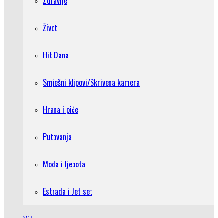
Zdravlje
Život
Hit Dana
Smješni klipovi/Skrivena kamera
Hrana i piće
Putovanja
Moda i ljepota
Estrada i Jet set