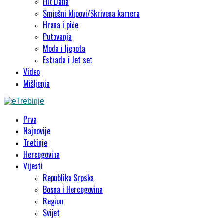
Hit Dana
Smješni klipovi/Skrivena kamera
Hrana i piće
Putovanja
Moda i ljepota
Estrada i Jet set
Video
Mišljenja
Prva
Najnovije
Trebinje
Hercegovina
Vijesti
Republika Srpska
Bosna i Hercegovina
Region
Svijet