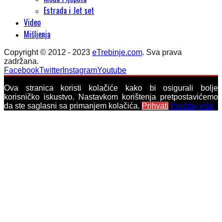
Estrada i Jet set
Video
Mišljenja
Copyright © 2012 - 2023
eTrebinje.com
. Sva prava
zadržana.
Facebook
Twitter
Instagram
Youtube
Ova stranica koristi kolačiće kako bi osigurali bolje
korisničko iskustvo. Nastavkom korištenja pretpostavićemo
da ste saglasni sa primanjem kolačića.
Prihvati
Pročitaj više