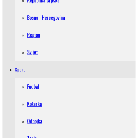
Republika Srpska
Bosna i Hercegovina
Region
Svijet
Sport
Fudbal
Košarka
Odbojka