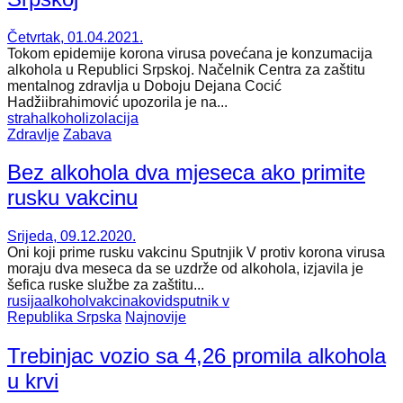
Četvrtak, 01.04.2021.
Tokom epidemije korona virusa povećana je konzumacija
alkohola u Republici Srpskoj. Načelnik Centra za zaštitu
mentalnog zdravlja u Doboju Dejana Cocić
Hadžiibrahimović upozorila je na...
strah
alkohol
izolacija
Zdravlje
Zabava
Bez alkohola dva mjeseca ako primite
rusku vakcinu
Srijeda, 09.12.2020.
Oni koji prime rusku vakcinu Sputnjik V protiv korona virusa
moraju dva meseca da se uzdrže od alkohola, izjavila je
šefica ruske službe za zaštitu...
rusija
alkohol
vakcina
kovid
sputnik v
Republika Srpska
Najnovije
Trebinjac vozio sa 4,26 promila alkohola
u krvi