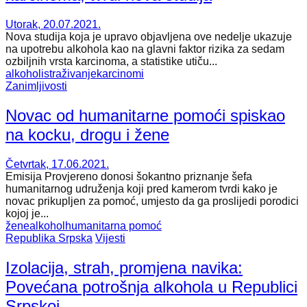
Utorak, 20.07.2021.
Nova studija koja je upravo objavljena ove nedelje ukazuje
na upotrebu alkohola kao na glavni faktor rizika za sedam
ozbiljnih vrsta karcinoma, a statistike utiču...
alkohol
istraživanje
karcinomi
Zanimljivosti
Novac od humanitarne pomoći spiskao
na kocku, drogu i žene
Četvrtak, 17.06.2021.
Emisija Provjereno donosi šokantno priznanje šefa
humanitarnog udruženja koji pred kamerom tvrdi kako je
novac prikupljen za pomoć, umjesto da ga proslijedi porodici
kojoj je...
žene
alkohol
humanitarna pomoć
Republika Srpska
Vijesti
Izolacija, strah, promjena navika:
Povećana potrošnja alkohola u Republici
Srpskoj