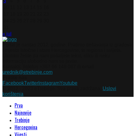
3
4
5
6
7
8
9
10
11
12
13
14
15
16
17
18
19
20
21
22
23
24
25
26
27
28
29
30
31
« jul
Portal je nastao 2012. godine. Pratimo dešavanja iz gradova
i mjesta Istočne i stare Hercegovine, te regiona i svijeta.
Ukoliko želite da nam pošaljete tekst, sliku ili neku
informaciju slobodno nam se javite.
Kontakti: Telefon +387 66 148 087 ili email
urednik@etrebinje.com
Pratite nas
Facebook
Twitter
Instagram
Youtube
© 2012 - 2023 eTrebinje. Sva prava zadržana.
Uslovi
korištenja
Prva
Najnovije
Trebinje
Hercegovina
Vijesti