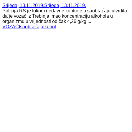
Srijeda, 13.11.2019.
Srijeda, 13.11.2019.
Policija RS je tokom nedavne kontrole u saobraćaju utvrdila
da je vozač iz Trebinja imao koncentraciju alkohola u
organizmu u vrijednosti od čak 4,26 g/kg....
VOZAČI
saobraćaj
alkohol