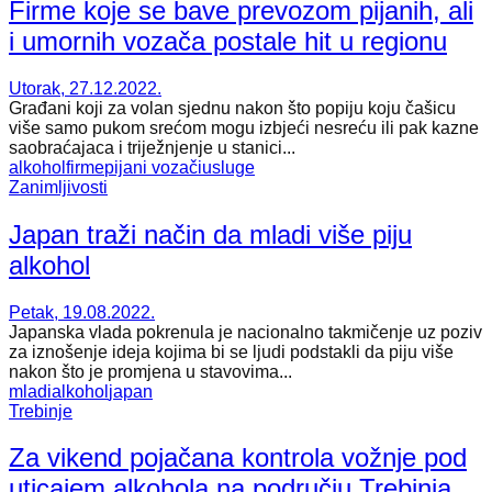
Firme koje se bave prevozom pijanih, ali
i umornih vozača postale hit u regionu
Utorak, 27.12.2022.
Građani koji za volan sjednu nakon što popiju koju čašicu
više samo pukom srećom mogu izbjeći nesreću ili pak kazne
saobraćajaca i triježnjenje u stanici...
alkohol
firme
pijani vozači
usluge
Zanimljivosti
Japan traži način da mladi više piju
alkohol
Petak, 19.08.2022.
Japanska vlada pokrenula je nacionalno takmičenje uz poziv
za iznošenje ideja kojima bi se ljudi podstakli da piju više
nakon što je promjena u stavovima...
mladi
alkohol
japan
Trebinje
Za vikend pojačana kontrola vožnje pod
uticajem alkohola na području Trebinja