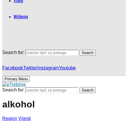
Video
Mišljenja
Search for:
Search
Facebook
Twitter
Instagram
Youtube
Primary Menu
Search for:
Search
alkohol
Region
Vijesti