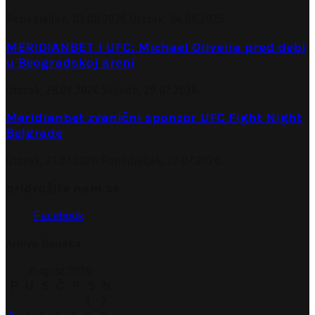
Ponedjeljak, 03.08.2026.
Utorak, 04.08.2026.
MERIDIANBET I UFC: Michael Oliveira pred debi
u Beogradskoj areni
Utorak, 28.07.2026.
Srijeda, 29.07.2026.
Meridianbet zvanični sponzor UFC Fight Night
Belgrade
Utorak, 21.07.2026.
Ponedjeljak, 27.07.2026.
pridružite nam se
Facebook
Arhiva članaka
August 2026
P
U
S
Č
P
S
N
1
2