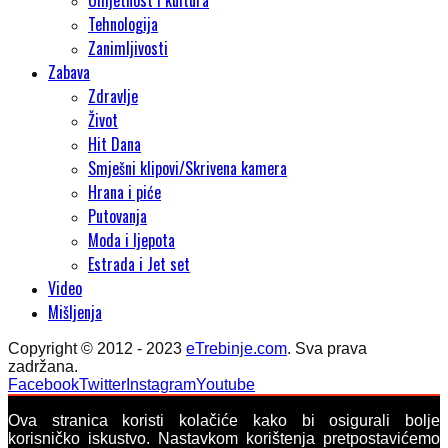
Tehnologija
Zanimljivosti
Zabava
Zdravlje
Život
Hit Dana
Smješni klipovi/Skrivena kamera
Hrana i piće
Putovanja
Moda i ljepota
Estrada i Jet set
Video
Mišljenja
Copyright © 2012 - 2023
eTrebinje.com
. Sva prava
zadržana.
Facebook
Twitter
Instagram
Youtube
Ova stranica koristi kolačiće kako bi osigurali bolje
korisničko iskustvo. Nastavkom korištenja pretpostavićemo