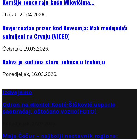
Komšije renoviraju kuću Milovićima...
Utorak, 21.04.2026.
Nevjerovatan prizor kod Nevesinja: Mali medvjedići
snimljeni na Crvnju (VIDEO)
Četvrtak, 19.03.2026.
Kakva je sudbina stare bolnice u Trebinju
Ponedjeljak, 16.03.2026.
Izdvajamo
Odron na dionici Kosić-Šišković usporio
saobraćaj, oštećeno vozilo(FOTO)
Ponedjeljak, 27.07.2026.
Maja Čečur – najbolji nastavnik regiona: