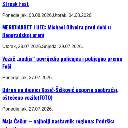
Streak Fest
Ponedjeljak, 03.08.2026.
Utorak, 04.08.2026.
MERIDIANBET I UFC: Michael Oliveira pred debi u
Beogradskoj areni
Utorak, 28.07.2026.
Srijeda, 29.07.2026.
Vozač „audija“ povrijedio policajca i pobjegao prema
Foči
Ponedjeljak, 27.07.2026.
Odron na dionici Kosić-Šišković usporio saobraćaj,
oštećeno vozilo(FOTO)
Ponedjeljak, 27.07.2026.
Maja Čečur – najbolji nastavnik regiona: Podrška