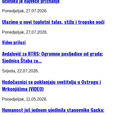
učenika je najveće priznanje
Ponedjeljak, 27.07.2026.
Ulazimo u novi toplotni talas, stižu i tropske noći
Ponedjeljak, 27.07.2026.
Video prilozi
Avdalović za RTRS: Ogromne posljedice od grada;
Sjednica Štaba za...
Srijeda, 22.07.2026.
Hodočasnici se poklanjaju svetitelju u Ostrogu i
Mrkonjićima (VIDEO)
Ponedjeljak, 11.05.2026.
Humanost još jednom ujedinila stanovnike Gacka: