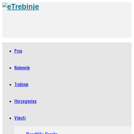
Prva
Najnovije
Trebinje
Hercegovina
Vijesti