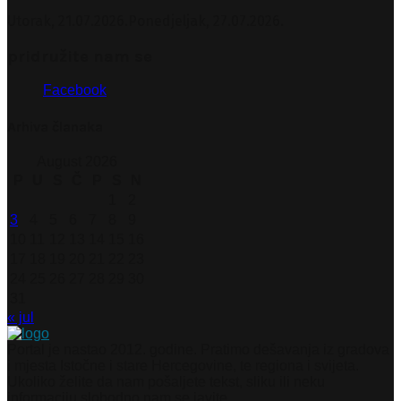
Utorak, 21.07.2026.
Ponedjeljak, 27.07.2026.
pridružite nam se
Facebook
Arhiva članaka
August 2026
P
U
S
Č
P
S
N
1
2
3
4
5
6
7
8
9
10
11
12
13
14
15
16
17
18
19
20
21
22
23
24
25
26
27
28
29
30
31
« jul
Portal je nastao 2012. godine. Pratimo dešavanja iz gradova
i mjesta Istočne i stare Hercegovine, te regiona i svijeta.
Ukoliko želite da nam pošaljete tekst, sliku ili neku
informaciju slobodno nam se javite.