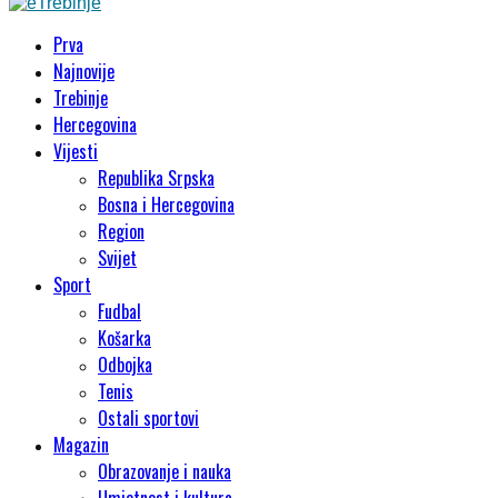
Prva
Najnovije
Trebinje
Hercegovina
Vijesti
Republika Srpska
Bosna i Hercegovina
Region
Svijet
Sport
Fudbal
Košarka
Odbojka
Tenis
Ostali sportovi
Magazin
Obrazovanje i nauka
Umjetnost i kultura