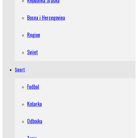
Republika Srpska
Bosna i Hercegovina
Region
Svijet
Sport
Fudbal
Košarka
Odbojka