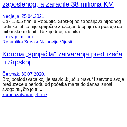
zaposlenog, a zaradile 38 miliona KM
Nedjelja, 25.04.2021.
Čak 1.805 firmi u Republici Srpskoj ne zapošljava nijednog
radnika, ali to nije spriječilo značajan broj njih da posluje sa
milionskom dobiti. Bez ijednog radnika...
firme
apif
milioni
Republika Srpska
Najnovije
Vijesti
Korona „spriječila“ zatvaranje preduzeća
u Srpskoj
Četvrtak, 30.07.2020.
Broj poslodavaca koji je stavio „ključ u bravu“ i zatvorio svoje
preduzeće u periodu od početka marta do danas iznosi
svega 48, što je tri...
korona
zatvaranje
firme