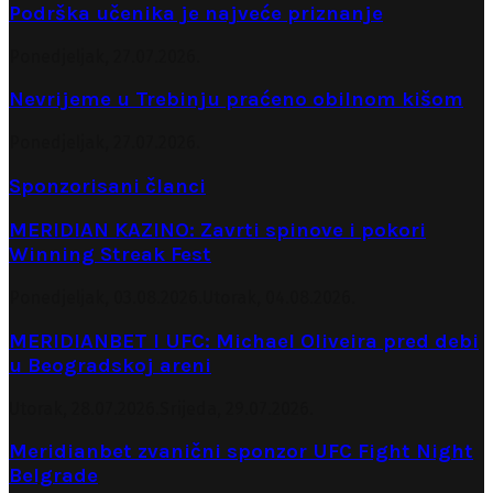
Podrška učenika je najveće priznanje
Ponedjeljak, 27.07.2026.
Nevrijeme u Trebinju praćeno obilnom kišom
Ponedjeljak, 27.07.2026.
Sponzorisani članci
MERIDIAN KAZINO: Zavrti spinove i pokori
Winning Streak Fest
Ponedjeljak, 03.08.2026.
Utorak, 04.08.2026.
MERIDIANBET I UFC: Michael Oliveira pred debi
u Beogradskoj areni
Utorak, 28.07.2026.
Srijeda, 29.07.2026.
Meridianbet zvanični sponzor UFC Fight Night
Belgrade