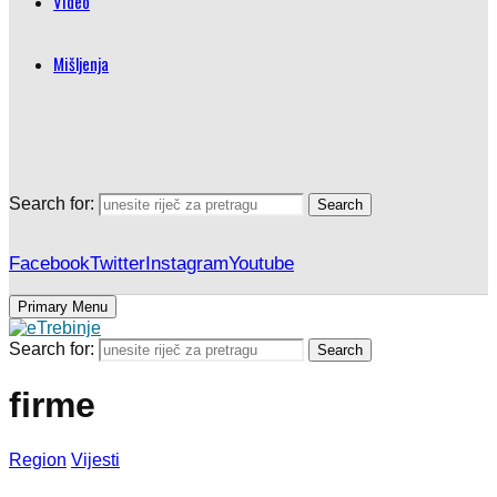
Video
Mišljenja
Search for:
Search
Facebook
Twitter
Instagram
Youtube
Primary Menu
Search for:
Search
firme
Region
Vijesti