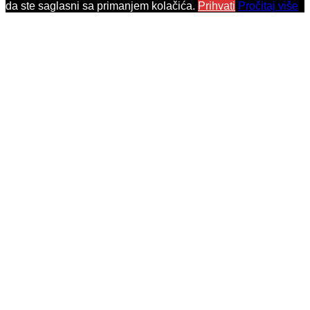
da ste saglasni sa primanjem kolačića.
Prihvati
Pročitaj više