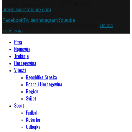
Kontakti: Telefon +387 66 148 087 ili email
urednik@etrebinje.com
Pratite nas
Facebook
Twitter
Instagram
Youtube
© 2012 - 2023 eTrebinje. Sva prava zadržana.
Uslovi
korištenja
Prva
Najnovije
Trebinje
Hercegovina
Vijesti
Republika Srpska
Bosna i Hercegovina
Region
Svijet
Sport
Fudbal
Košarka
Odbojka