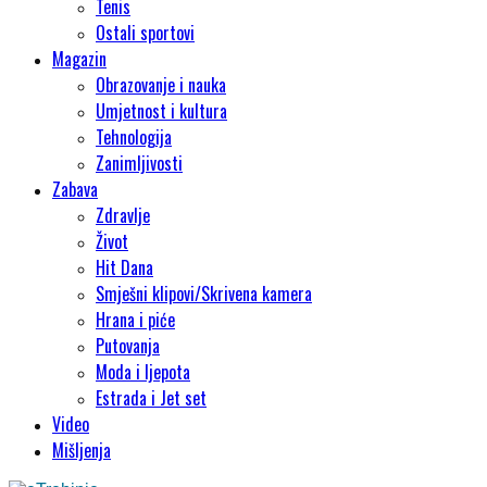
Tenis
Ostali sportovi
Magazin
Obrazovanje i nauka
Umjetnost i kultura
Tehnologija
Zanimljivosti
Zabava
Zdravlje
Život
Hit Dana
Smješni klipovi/Skrivena kamera
Hrana i piće
Putovanja
Moda i ljepota
Estrada i Jet set
Video
Mišljenja