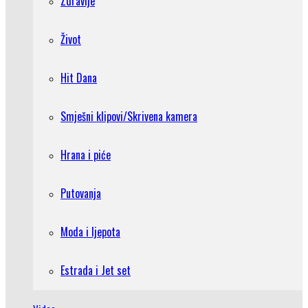
Zdravlje
Život
Hit Dana
Smješni klipovi/Skrivena kamera
Hrana i piće
Putovanja
Moda i ljepota
Estrada i Jet set