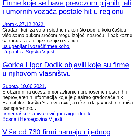
Firme koje se bave prevozom pijanih, ali
i umornih vozača postale hit u regionu
Utorak, 27.12.2022.
Građani koji za volan sjednu nakon što popiju koju čašicu
više samo pukom srećom mogu izbjeći nesreću ili pak kazne
saobraćajaca i triježnjenje u stanici...
usluge
pijani vozači
firme
alkohol
Republika Srpska
Vijesti
Gorica i Igor Dodik objavili koje su firme
u njihovom vlasništvu
Subota, 19.06.2021.
S obzirom na učestalo ponavljanje i prenošenje netačnih i
neprovjerenih informacija koje je plasirao gradonačelnik
Banjaluke Draško Stanivuković, a u želji da javnost informišu
transparentno...
firme
draško stanivuković
gorica
igor dodik
Bosna i Hercegovina
Vijesti
Više od 730 firmi nemaju nijednog