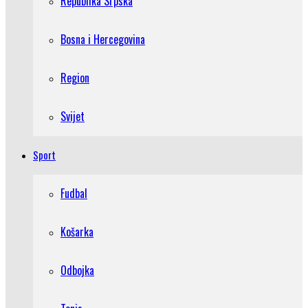
Republika Srpska
Bosna i Hercegovina
Region
Svijet
Sport
Fudbal
Košarka
Odbojka