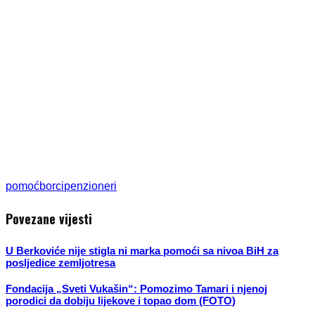
pomoć
borci
penzioneri
Povezane vijesti
U Berkoviće nije stigla ni marka pomoći sa nivoa BiH za
posljedice zemljotresa
Fondacija „Sveti Vukašin“: Pomozimo Tamari i njenoj
porodici da dobiju lijekove i topao dom (FOTO)