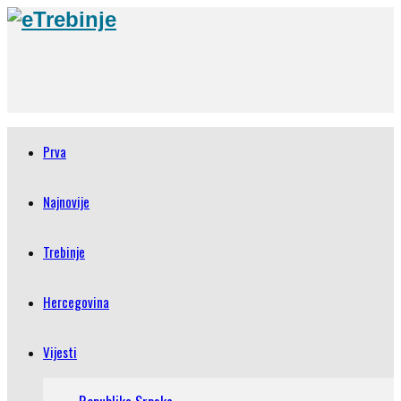
Prva
Najnovije
Trebinje
Hercegovina
Vijesti