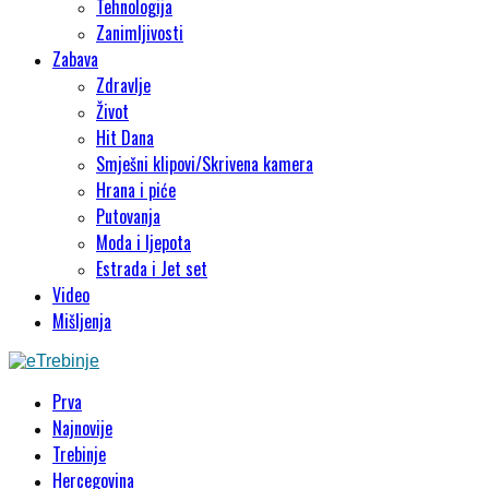
Tehnologija
Zanimljivosti
Zabava
Zdravlje
Život
Hit Dana
Smješni klipovi/Skrivena kamera
Hrana i piće
Putovanja
Moda i ljepota
Estrada i Jet set
Video
Mišljenja
Prva
Najnovije
Trebinje
Hercegovina