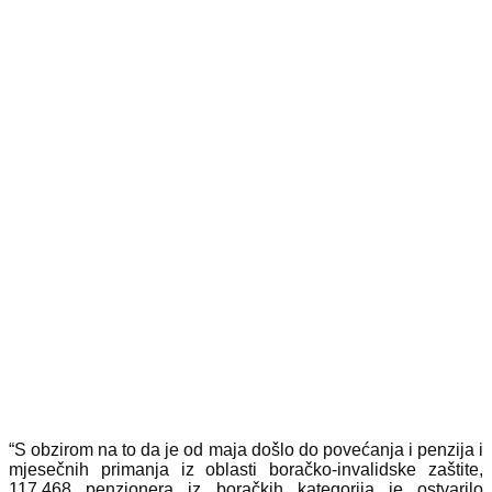
“S obzirom na to da je od maja došlo do povećanja i penzija i
mjesečnih primanja iz oblasti boračko-invalidske zaštite,
117.468 penzionera iz boračkih kategorija je ostvarilo