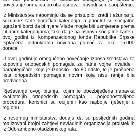
povećanje primanja po oba osnova”, navodi se u saopštenju.
Iz Ministarstva napominju da se pristupilo izradi i ažuriranju
socijalne karte boračkih kategorija, a prioritet su socijalno
ugroženi borci da bi mjere Vlade mogle biti usmjerene prema
ciljanim kategorijama, tako da je na osnovu socijalne karte u
ovoj godini iz Kompenzacionog fonda Republike Srpske
isplaćena jednokratna novčana pomoć za oko 15.000
boraca.
U ovoj godini je omogućeno povećanje iznosa sredstava za
kupovinu ortopedskih pomagala za ratne vojne invalide i
paraplegičare, koje je iznosilo i do 80 odsto, te je proširena
lista ortopedskih pomagala novim koja nisu ranije bila
predviđena.
Rješavanje ovog pitanja, kojim je obezbijeđena nabavka
kvalitetnijih ortopedskih pomagala i pojednostavljena
procedura, korisnici su ocijenili kao najbolje rješenje u
regionu.
Iz resornog ministarstva dodaju da su posljednjih godina
realizovani brojni zahtjevi nevladinih organizacija proisteklih
iz Odbrambeno-otadžbinskog rata.