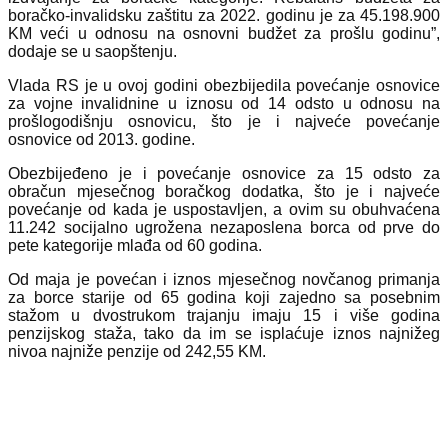
boračko-invalidsku zaštitu za 2022. godinu je za 45.198.900
KM veći u odnosu na osnovni budžet za prošlu godinu”,
dodaje se u saopštenju.
Vlada RS je u ovoj godini obezbijedila povećanje osnovice
za vojne invalidnine u iznosu od 14 odsto u odnosu na
prošlogodišnju osnovicu, što je i najveće povećanje
osnovice od 2013. godine.
Obezbijeđeno je i povećanje osnovice za 15 odsto za
obračun mjesečnog boračkog dodatka, što je i najveće
povećanje od kada je uspostavljen, a ovim su obuhvaćena
11.242 socijalno ugrožena nezaposlena borca od prve do
pete kategorije mlađa od 60 godina.
Od maja je povećan i iznos mjesečnog novčanog primanja
za borce starije od 65 godina koji zajedno sa posebnim
stažom u dvostrukom trajanju imaju 15 i više godina
penzijskog staža, tako da im se isplaćuje iznos najnižeg
nivoa najniže penzije od 242,55 KM.