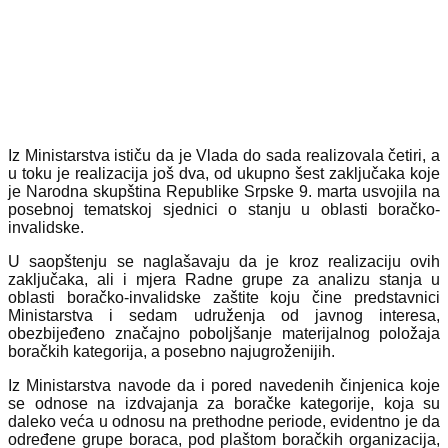
Iz Ministarstva ističu da je Vlada do sada realizovala četiri, a
u toku je realizacija još dva, od ukupno šest zaključaka koje
je Narodna skupština Republike Srpske 9. marta usvojila na
posebnoj tematskoj sjednici o stanju u oblasti boračko-
invalidske.
U saopštenju se naglašavaju da je kroz realizaciju ovih
zaključaka, ali i mjera Radne grupe za analizu stanja u
oblasti boračko-invalidske zaštite koju čine predstavnici
Ministarstva i sedam udruženja od javnog interesa,
obezbijeđeno značajno poboljšanje materijalnog položaja
boračkih kategorija, a posebno najugroženijih.
Iz Ministarstva navode da i pored navedenih činjenica koje
se odnose na izdvajanja za boračke kategorije, koja su
daleko veća u odnosu na prethodne periode, evidentno je da
određene grupe boraca, pod plaštom boračkih organizacija,