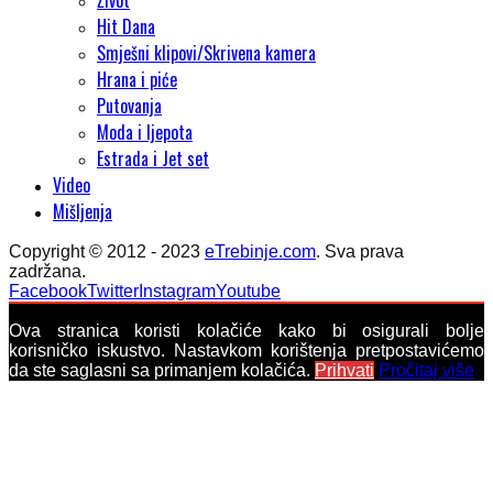
Život
Hit Dana
Smješni klipovi/Skrivena kamera
Hrana i piće
Putovanja
Moda i ljepota
Estrada i Jet set
Video
Mišljenja
Copyright © 2012 - 2023
eTrebinje.com
. Sva prava
zadržana.
Facebook
Twitter
Instagram
Youtube
Ova stranica koristi kolačiće kako bi osigurali bolje
korisničko iskustvo. Nastavkom korištenja pretpostavićemo
da ste saglasni sa primanjem kolačića.
Prihvati
Pročitaj više