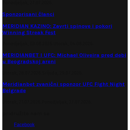
Ponedjeljak, 27.07.2026.
Sponzorisani članci
MERIDIAN KAZINO: Zavrti spinove i pokori
Winning Streak Fest
Ponedjeljak, 03.08.2026.
Utorak, 04.08.2026.
MERIDIANBET I UFC: Michael Oliveira pred debi
u Beogradskoj areni
Utorak, 28.07.2026.
Srijeda, 29.07.2026.
Meridianbet zvanični sponzor UFC Fight Night
Belgrade
Utorak, 21.07.2026.
Ponedjeljak, 27.07.2026.
pridružite nam se
Facebook