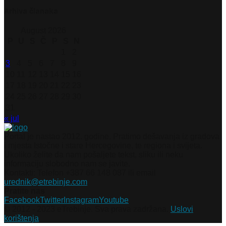
Arhiva članaka
August 2026
P
U
S
Č
P
S
N
1
2
3
4
5
6
7
8
9
10
11
12
13
14
15
16
17
18
19
20
21
22
23
24
25
26
27
28
29
30
31
« jul
Portal je nastao 2012. godine. Pratimo dešavanja iz gradova
i mjesta Istočne i stare Hercegovine, te regiona i svijeta.
Ukoliko želite da nam pošaljete tekst, sliku ili neku
informaciju slobodno nam se javite.
Kontakti: Telefon +387 66 148 087 ili email
urednik@etrebinje.com
Pratite nas
Facebook
Twitter
Instagram
Youtube
© 2012 - 2023 eTrebinje. Sva prava zadržana.
Uslovi
korištenja