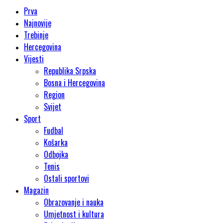
Prva
Najnovije
Trebinje
Hercegovina
Vijesti
Republika Srpska
Bosna i Hercegovina
Region
Svijet
Sport
Fudbal
Košarka
Odbojka
Tenis
Ostali sportovi
Magazin
Obrazovanje i nauka
Umjetnost i kultura