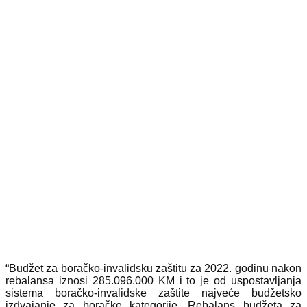
“Budžet za boračko-invalidsku zaštitu za 2022. godinu nakon
rebalansa iznosi 285.096.000 KM i to je od uspostavljanja
sistema boračko-invalidske zaštite najveće budžetsko
izdvajanje za boračke kategorije. Rebalans budžeta za