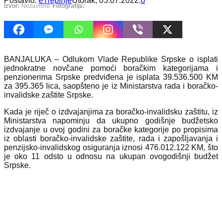
Postavio:
eTrebinje
Utorak, 05.07.2022.
0
Izvor:
Nezavisne
Fotografija:
BANJALUKA – Odlukom Vlade Republike Srpske o isplati
jednokratne novčane pomoći boračkim kategorijama i
penzionerima Srpske predviđena je isplata 39.536.500 KM
za 395.365 lica, saopšteno je iz Ministarstva rada i boračko-
invalidske zaštite Srpske.
Kada je riječ o izdvajanjima za boračko-invalidsku zaštitu, iz
Ministarstva napominju da ukupno godišnje budžetsko
izdvajanje u ovoj godini za boračke kategorije po propisima
iz oblasti boračko-invalidske zaštite, rada i zapošljavanja i
penzijsko-invalidskog osiguranja iznosi 476.012.122 KM, što
je oko 11 odsto u odnosu na ukupan ovogodišnji budžet
Srpske.