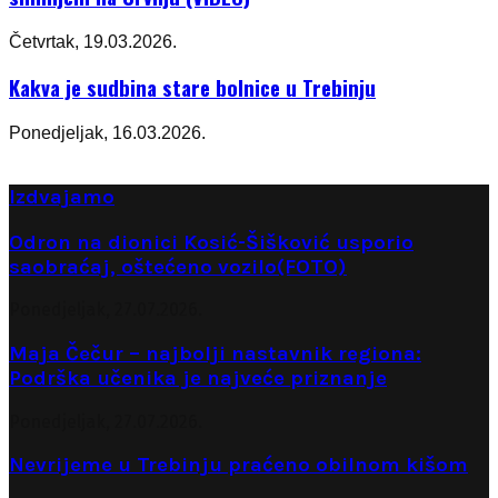
Četvrtak, 19.03.2026.
Kakva je sudbina stare bolnice u Trebinju
Ponedjeljak, 16.03.2026.
Izdvajamo
Odron na dionici Kosić-Šišković usporio
saobraćaj, oštećeno vozilo(FOTO)
Ponedjeljak, 27.07.2026.
Maja Čečur – najbolji nastavnik regiona:
Podrška učenika je najveće priznanje
Ponedjeljak, 27.07.2026.
Nevrijeme u Trebinju praćeno obilnom kišom