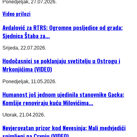
Ponedjeljak, 27.07.2026.
Video prilozi
Avdalović za RTRS: Ogromne posljedice od grada;
Sjednica Štaba za...
Srijeda, 22.07.2026.
Hodočasnici se poklanjaju svetitelju u Ostrogu i
Mrkonjićima (VIDEO)
Ponedjeljak, 11.05.2026.
Humanost još jednom ujedinila stanovnike Gacka:
Komšije renoviraju kuću Milovićima...
Utorak, 21.04.2026.
Nevjerovatan prizor kod Nevesinja: Mali medvjedići
snimljeni na Crvnju (VIDEO)