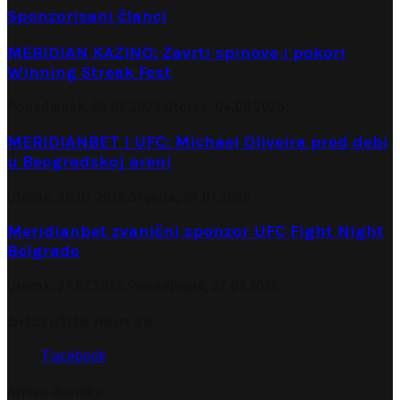
Sponzorisani članci
MERIDIAN KAZINO: Zavrti spinove i pokori
Winning Streak Fest
Ponedjeljak, 03.08.2026.
Utorak, 04.08.2026.
MERIDIANBET I UFC: Michael Oliveira pred debi
u Beogradskoj areni
Utorak, 28.07.2026.
Srijeda, 29.07.2026.
Meridianbet zvanični sponzor UFC Fight Night
Belgrade
Utorak, 21.07.2026.
Ponedjeljak, 27.07.2026.
pridružite nam se
Facebook
Arhiva članaka