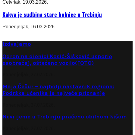
Četvrtak, 19.03.2026.
Kakva je sudbina stare bolnice u Trebinju
Ponedjeljak, 16.03.2026.
Izdvajamo
Odron na dionici Kosić-Šišković usporio
saobraćaj, oštećeno vozilo(FOTO)
Ponedjeljak, 27.07.2026.
Maja Čečur – najbolji nastavnik regiona:
Podrška učenika je najveće priznanje
Ponedjeljak, 27.07.2026.
Nevrijeme u Trebinju praćeno obilnom kišom
Ponedjeljak, 27.07.2026.