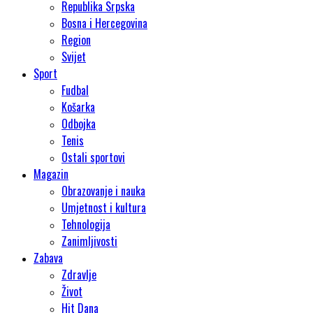
Republika Srpska
Bosna i Hercegovina
Region
Svijet
Sport
Fudbal
Košarka
Odbojka
Tenis
Ostali sportovi
Magazin
Obrazovanje i nauka
Umjetnost i kultura
Tehnologija
Zanimljivosti
Zabava
Zdravlje
Život
Hit Dana