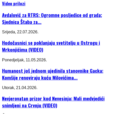
Video prilozi
Avdalović za RTRS: Ogromne posljedice od grada;
Sjednica Štaba za...
Srijeda, 22.07.2026.
Hodočasnici se poklanjaju svetitelju u Ostrogu i
Mrkonjićima (VIDEO)
Ponedjeljak, 11.05.2026.
Humanost još jednom ujedinila stanovnike Gacka:
Komšije renoviraju kuću Milovićima...
Utorak, 21.04.2026.
Nevjerovatan prizor kod Nevesinja: Mali medvjedići
snimljeni na Crvnju (VIDEO)