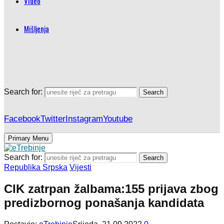
Video
Mišljenja
Search for:
Search
Facebook
Twitter
Instagram
Youtube
Primary Menu
Search for:
Search
Republika Srpska
Vijesti
CIK zatrpan žalbama:155 prijava zbog
predizbornog ponašanja kandidata