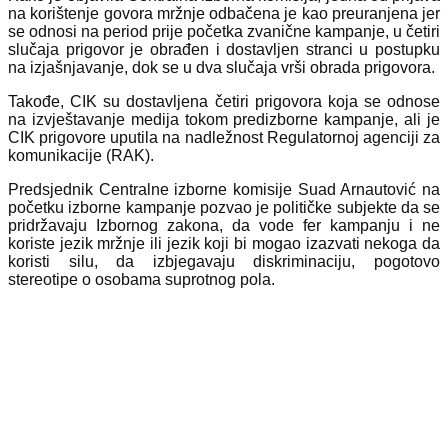
na korištenje govora mržnje odbačena je kao preuranjena jer
se odnosi na period prije početka zvanične kampanje, u četiri
slučaja prigovor je obrađen i dostavljen stranci u postupku
na izjašnjavanje, dok se u dva slučaja vrši obrada prigovora.
Takođe, CIK su dostavljena četiri prigovora koja se odnose
na izvještavanje medija tokom predizborne kampanje, ali je
CIK prigovore uputila na nadležnost Regulatornoj agenciji za
komunikacije (RAK).
Predsjednik Centralne izborne komisije Suad Arnautović na
početku izborne kampanje pozvao je političke subjekte da se
pridržavaju Izbornog zakona, da vode fer kampanju i ne
koriste jezik mržnje ili jezik koji bi mogao izazvati nekoga da
koristi silu, da izbjegavaju diskriminaciju, pogotovo
stereotipe o osobama suprotnog pola.