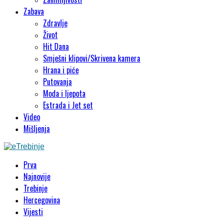
Zabava
Zdravlje
Život
Hit Dana
Smješni klipovi/Skrivena kamera
Hrana i piće
Putovanja
Moda i ljepota
Estrada i Jet set
Video
Mišljenja
Prva
Najnovije
Trebinje
Hercegovina
Vijesti