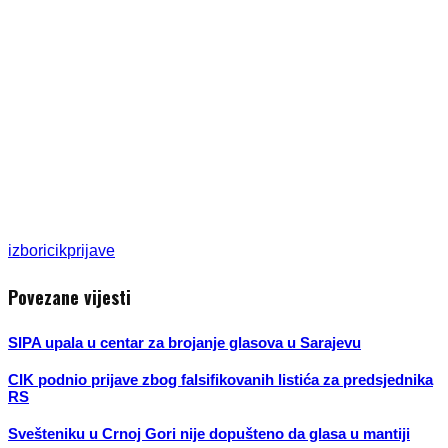
izbori
cik
prijave
Povezane vijesti
SIPA upala u centar za brojanje glasova u Sarajevu
CIK podnio prijave zbog falsifikovanih listića za predsjednika
RS
Svešteniku u Crnoj Gori nije dopušteno da glasa u mantiji