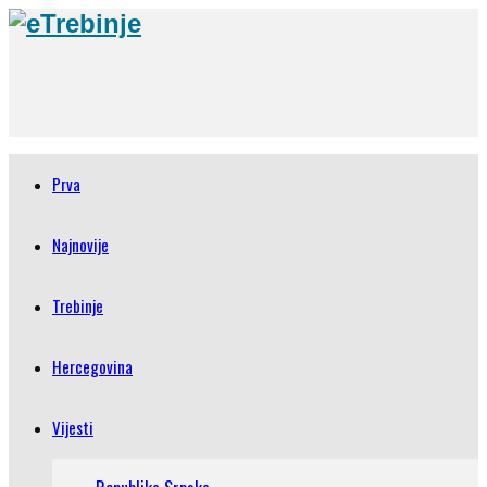
Prva
Najnovije
Trebinje
Hercegovina
Vijesti