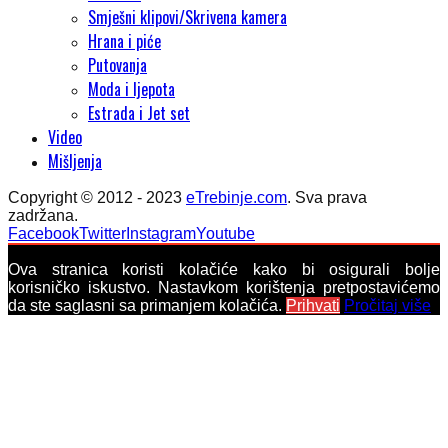
Smješni klipovi/Skrivena kamera
Hrana i piće
Putovanja
Moda i ljepota
Estrada i Jet set
Video
Mišljenja
Copyright © 2012 - 2023
eTrebinje.com
. Sva prava
zadržana.
Facebook
Twitter
Instagram
Youtube
Ova stranica koristi kolačiće kako bi osigurali bolje
korisničko iskustvo. Nastavkom korištenja pretpostavićemo
da ste saglasni sa primanjem kolačića.
Prihvati
Pročitaj više