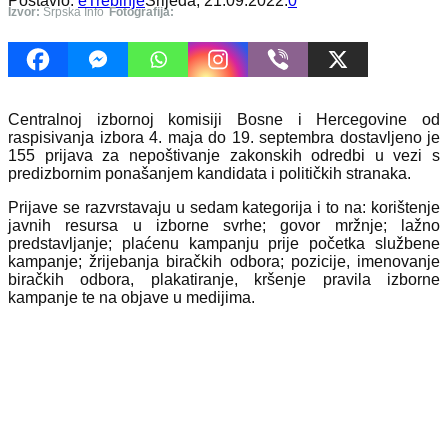
Postavio:
eTrebinje
Srijeda, 21.09.2022.
0
Izvor:
Srpska Info
Fotografija:
Centralnoj izbornoj komisiji Bosne i Hercegovine od
raspisivanja izbora 4. maja do 19. septembra dostavljeno je
155 prijava za nepoštivanje zakonskih odredbi u vezi s
predizbornim ponašanjem kandidata i političkih stranaka.
Prijave se razvrstavaju u sedam kategorija i to na: korištenje
javnih resursa u izborne svrhe; govor mržnje; lažno
predstavljanje; plaćenu kampanju prije početka službene
kampanje; žrijebanja biračkih odbora; pozicije, imenovanje
biračkih odbora, plakatiranje, kršenje pravila izborne
kampanje te na objave u medijima.