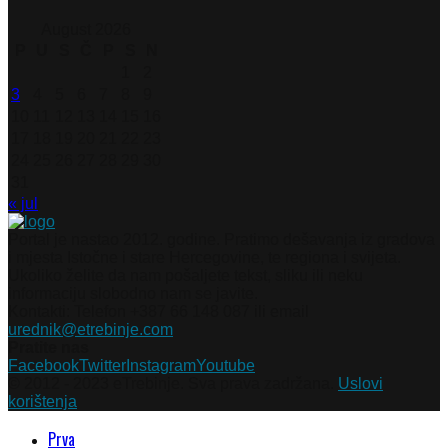
August 2026
P
U
S
Č
P
S
N
1
2
3
4
5
6
7
8
9
10
11
12
13
14
15
16
17
18
19
20
21
22
23
24
25
26
27
28
29
30
31
« jul
Portal je nastao 2012. godine. Pratimo dešavanja iz gradova
i mjesta Istočne i stare Hercegovine, te regiona i svijeta.
Ukoliko želite da nam pošaljete tekst, sliku ili neku
informaciju slobodno nam se javite.
Kontakti: Telefon +387 66 148 087 ili email
urednik@etrebinje.com
Pratite nas
Facebook
Twitter
Instagram
Youtube
© 2012 - 2023 eTrebinje. Sva prava zadržana.
Uslovi
korištenja
Prva