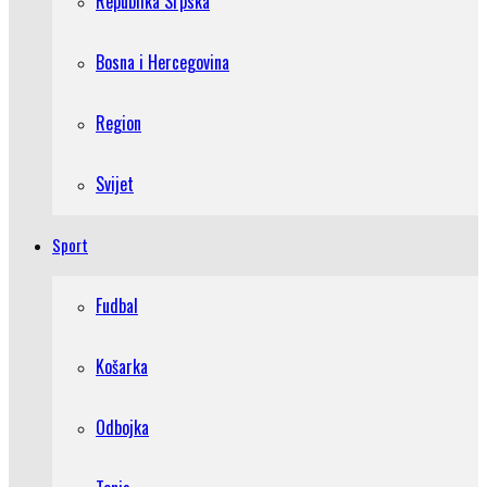
Republika Srpska
Bosna i Hercegovina
Region
Svijet
Sport
Fudbal
Košarka
Odbojka