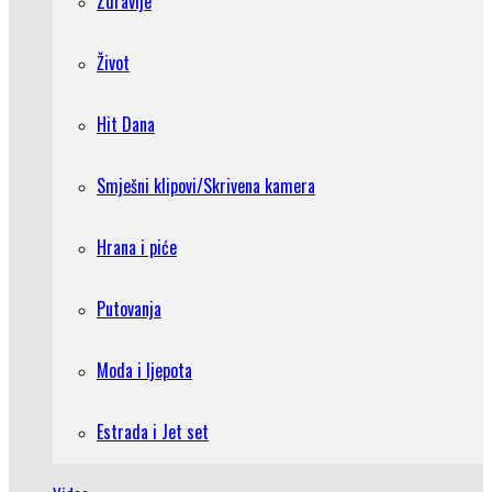
Zdravlje
Život
Hit Dana
Smješni klipovi/Skrivena kamera
Hrana i piće
Putovanja
Moda i ljepota
Estrada i Jet set