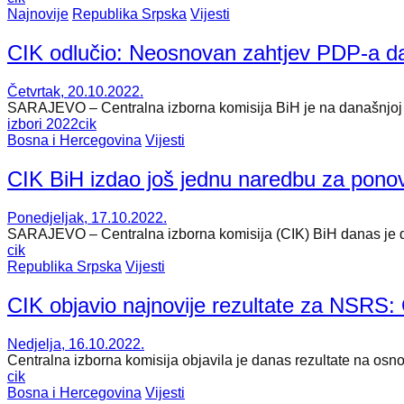
Najnovije
Republika Srpska
Vijesti
CIK odlučio: Neosnovan zahtjev PDP-a da 
Četvrtak, 20.10.2022.
SARAJEVO – Centralna izborna komisija BiH je na današnjoj 66
izbori 2022
cik
Bosna i Hercegovina
Vijesti
CIK BiH izdao još jednu naredbu za ponov
Ponedjeljak, 17.10.2022.
​SARAJEVO – Centralna izborna komisija (CIK) BiH danas je do
cik
Republika Srpska
Vijesti
CIK objavio najnovije rezultate za NSRS: 
Nedjelja, 16.10.2022.
Centralna izborna komisija objavila je danas rezultate na os
cik
Bosna i Hercegovina
Vijesti