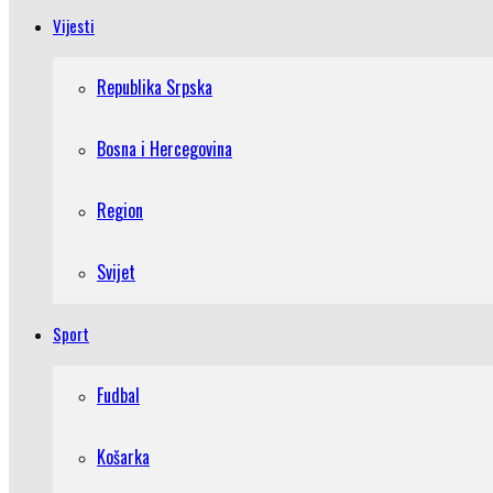
Vijesti
Republika Srpska
Bosna i Hercegovina
Region
Svijet
Sport
Fudbal
Košarka