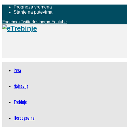
Prognoza vremena
Stanje na putevima
Facebook
Twitter
Instagram
Youtube
Prva
Najnovije
Trebinje
Hercegovina