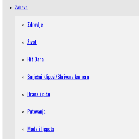
Zabava
Zdravlje
Život
Hit Dana
Smješni klipovi/Skrivena kamera
Hrana i piće
Putovanja
Moda i ljepota