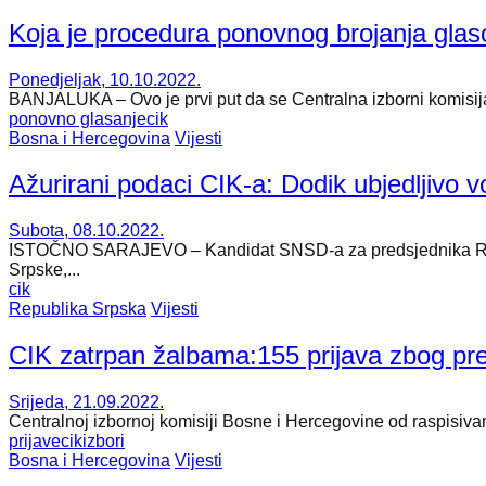
Koja je procedura ponovnog brojanja gla
Ponedjeljak, 10.10.2022.
BANJALUKA – Ovo je prvi put da se Centralna izborni komisija 
ponovno glasanje
cik
Bosna i Hercegovina
Vijesti
Ažurirani podaci CIK-a: Dodik ubjedljivo v
Subota, 08.10.2022.
​ISTOČNO SARAJEVO – Kandidat SNSD-a za predsjednika Republ
Srpske,...
cik
Republika Srpska
Vijesti
CIK zatrpan žalbama:155 prijava zbog pr
Srijeda, 21.09.2022.
Centralnoj izbornoj komisiji Bosne i Hercegovine od raspisivan
prijave
cik
izbori
Bosna i Hercegovina
Vijesti