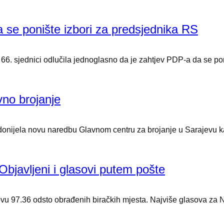
se ponište izbori za predsjednika RS
. sjednici odlučila jednoglasno da je zahtjev PDP-a da se poni
no brojanje
nijela novu naredbu Glavnom centru za brojanje u Sarajevu kak
Objavljeni i glasovi putem pošte
novu 97.36 odsto obrađenih biračkih mjesta. Najviše glasova z