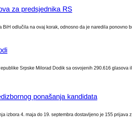
sova za predsjednika RS
BiH odlučila na ovaj korak, odnosno da je naredila ponovno broj
odi
ike Srpske Milorad Dodik sa osvojenih 290.616 glasova ili 4
edizbornog ponašanja kandidata
ja izbora 4. maja do 19. septembra dostavljeno je 155 prijava z