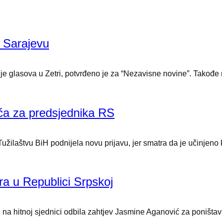
u Sarajevu
 glasova u Zetri, potvrđeno je za “Nezavisne novine”. Takođe n
tića za predsjednika RS
laštvu BiH podnijela novu prijavu, jer smatra da je učinjeno kr
ra u Republici Srpskoj
a hitnoj sjednici odbila zahtjev Jasmine Aganović za poništava