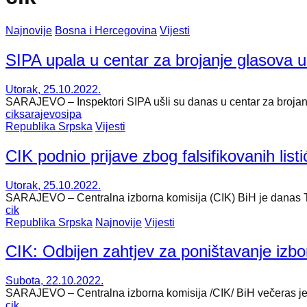
Najnovije
Bosna i Hercegovina
Vijesti
SIPA upala u centar za brojanje glasova 
Utorak, 25.10.2022.
SARAJEVO – Inspektori SIPA ušli su danas u centar za brojanje
cik
sarajevo
sipa
Republika Srpska
Vijesti
CIK podnio prijave zbog falsifikovanih lis
Utorak, 25.10.2022.
SARAJEVO – Centralna izborna komisija (CIK) BiH je danas Tuži
cik
Republika Srpska
Najnovije
Vijesti
CIK: Odbijen zahtjev za poništavanje izbo
Subota, 22.10.2022.
SARAJEVO – Centralna izborna komisija /CIK/ BiH večeras je n
cik