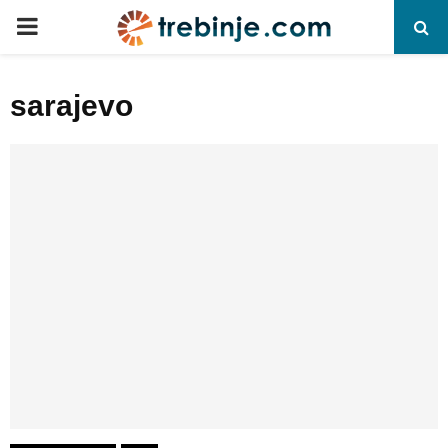
P
R
sarajevo
I
M
A
R
Y
M