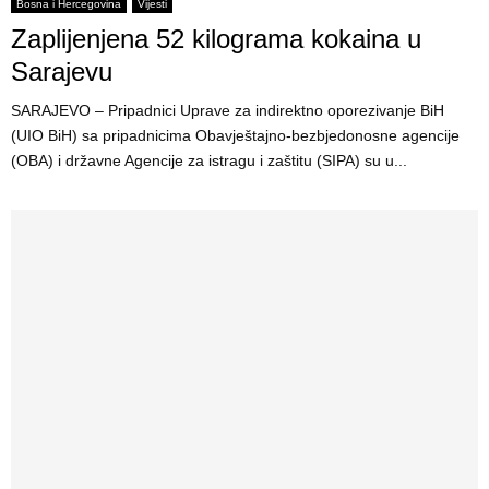
E
Bosna i Hercegovina
Vijesti
Zaplijenjena 52 kilograma kokaina u
N
Sarajevu
SARAJEVO – Pripadnici Uprave za indirektno oporezivanje BiH
U
(UIO BiH) sa pripadnicima Obavještajno-bezbjedonosne agencije
(OBA) i državne Agencije za istragu i zaštitu (SIPA) su u...