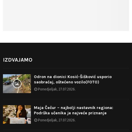
IZDVAJAMO
Odron na dionici Kosić-Šišković usporio
saobraćaj, oštećeno vozilo(FOTO)
Ponedjeljak, 27.07.2026.
Maja Čečur – najbolji nastavnik regiona:
Podrška učenika je najveće priznanje
Ponedjeljak, 27.07.2026.