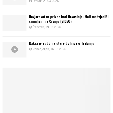
Utorak, 21.04.2026.
Nevjerovatan prizor kod Nevesinja: Mali medvjedići
snimljeni na Crvnju (VIDEO)
Četvrtak, 19.03.2026.
Kakva je sudbina stare bolnice u Trebinju
Ponedjeljak, 16.03.2026.