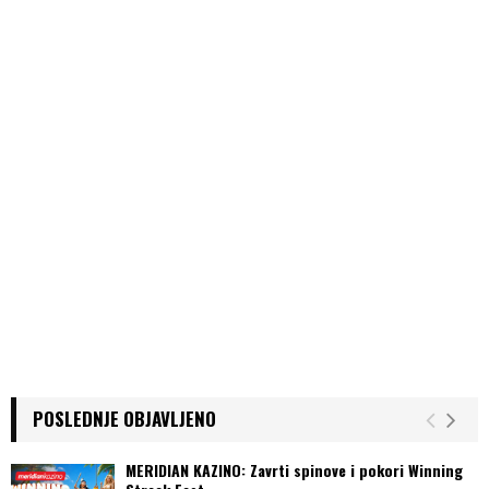
a
g
i
n
a
t
i
o
n
POSLEDNJE OBJAVLJENO
MERIDIAN KAZINO: Zavrti spinove i pokori Winning