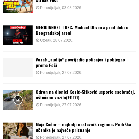
Streak Fest
Ponedjeljak, 03.08.2026.
MERIDIANBET I UFC: Michael Oliveira pred debi u
Beogradskoj areni
Utorak, 28.07.2026.
Vozač „audija“ povrijedio policajca i pobjegao
prema Foči
Ponedjeljak, 27.07.2026.
Odron na dionici Kosić-Šišković usporio saobraćaj,
oštećeno vozilo(FOTO)
Ponedjeljak, 27.07.2026.
Maja Čečur – najbolji nastavnik regiona: Podrška
učenika je najveće priznanje
Ponedjeljak, 27.07.2026.