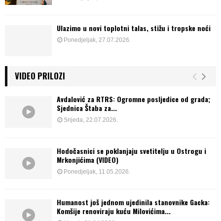
Ulazimo u novi toplotni talas, stižu i tropske noći
Ponedjeljak, 27.07.2026.
VIDEO PRILOZI
Avdalović za RTRS: Ogromne posljedice od grada;
Sjednica Štaba za...
Srijeda, 22.07.2026.
Hodočasnici se poklanjaju svetitelju u Ostrogu i
Mrkonjićima (VIDEO)
Ponedjeljak, 11.05.2026.
Humanost još jednom ujedinila stanovnike Gacka:
Komšije renoviraju kuću Milovićima...