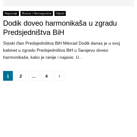
Najnovije
Bosna i Hercegovina
Vijesti
Dodik doveo harmonikaša u zgradu
Predsjedništva BiH
Srpski član Predsjedništva BiH Milorad Dodik danas je u svoj
kabinet u zgradu Predsjedništva BiH u Sarajevu doveo
harmonikaša, kako je ranije i najavio. U...
P
1
2
…
4
o
s
t
s
p