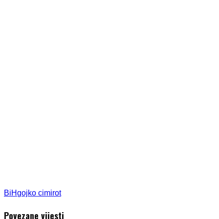
BiH
gojko cimirot
Povezane vijesti