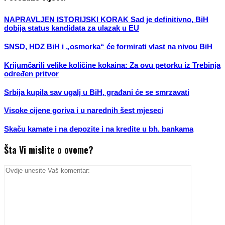
NAPRAVLJEN ISTORIJSKI KORAK Sad je definitivno, BiH
dobija status kandidata za ulazak u EU
SNSD, HDZ BiH i „osmorka“ će formirati vlast na nivou BiH
Krijumčarili velike količine kokaina: Za ovu petorku iz Trebinja
određen pritvor
Srbija kupila sav ugalj u BiH, građani će se smrzavati
Visoke cijene goriva i u narednih šest mjeseci
Skaču kamate i na depozite i na kredite u bh. bankama
Šta Vi mislite o ovome?