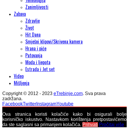
Tehnologija
Zanimljivosti
Zabava
Zdravlje
Život
Hit Dana
Smješni klipovi/Skrivena kamera
Hrana i piće
Putovanja
Moda i ljepota
Estrada i Jet set
Video
Mišljenja
Copyright © 2012 - 2023
eTrebinje.com
. Sva prava
zadržana.
Facebook
Twitter
Instagram
Youtube
Ova stranica koristi kolačiće kako bi osigurali bolje
korisničko iskustvo. Nastavkom korištenja pretpostavićemo
da ste saglasni sa primanjem kolačića.
Prihvati
Pročitaj više