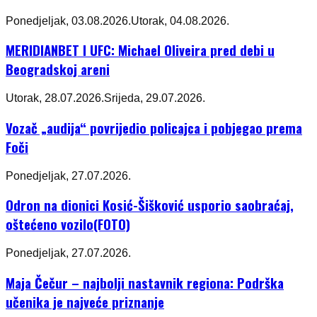
Ponedjeljak, 03.08.2026.
Utorak, 04.08.2026.
MERIDIANBET I UFC: Michael Oliveira pred debi u
Beogradskoj areni
Utorak, 28.07.2026.
Srijeda, 29.07.2026.
Vozač „audija“ povrijedio policajca i pobjegao prema
Foči
Ponedjeljak, 27.07.2026.
Odron na dionici Kosić-Šišković usporio saobraćaj,
oštećeno vozilo(FOTO)
Ponedjeljak, 27.07.2026.
Maja Čečur – najbolji nastavnik regiona: Podrška
učenika je najveće priznanje