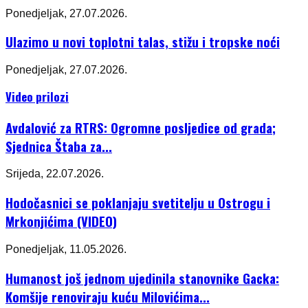
Ponedjeljak, 27.07.2026.
Ulazimo u novi toplotni talas, stižu i tropske noći
Ponedjeljak, 27.07.2026.
Video prilozi
Avdalović za RTRS: Ogromne posljedice od grada;
Sjednica Štaba za...
Srijeda, 22.07.2026.
Hodočasnici se poklanjaju svetitelju u Ostrogu i
Mrkonjićima (VIDEO)
Ponedjeljak, 11.05.2026.
Humanost još jednom ujedinila stanovnike Gacka:
Komšije renoviraju kuću Milovićima...