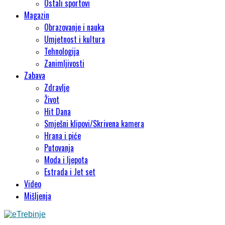
Ostali sportovi
Magazin
Obrazovanje i nauka
Umjetnost i kultura
Tehnologija
Zanimljivosti
Zabava
Zdravlje
Život
Hit Dana
Smješni klipovi/Skrivena kamera
Hrana i piće
Putovanja
Moda i ljepota
Estrada i Jet set
Video
Mišljenja