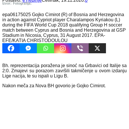
Postavio:
eTrebinje
Četvrtak, 19.11.2020.
0
Izvor:
Fotografija:
epa06175025 Gojko Cimirot (R) of Bosnia and Herzegovina
in action against Cypriot player Charalampos Kyriakou (L)
during the FIFA World Cup 2018 qualifying Group H soccer
match between Cyprus and Bosnia and Herzegovina at GSP
Stadium in Nicosia, Cyprus, 31 August 2017. EPA-
EFE/KATIA CHRISTODOULOU
Bh. reprezentacija poražena je sinoć na Grbavici od Italije sa
2:0. Zmajevi su porazom završili takmičenje u ovom izdanju
Lige nacija, te su ispali u Ligu B.
Nakon meča za Nova BH govorio je Gojko Cimirot.