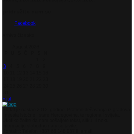
pridružite nam se
Facebook
Arhiva članaka
August 2026
P
U
S
Č
P
S
N
1
2
3
4
5
6
7
8
9
10
11
12
13
14
15
16
17
18
19
20
21
22
23
24
25
26
27
28
29
30
31
« jul
Portal je nastao 2012. godine. Pratimo dešavanja iz gradova
i mjesta Istočne i stare Hercegovine, te regiona i svijeta.
Ukoliko želite da nam pošaljete tekst, sliku ili neku
informaciju slobodno nam se javite.
Kontakti: Telefon +387 66 148 087 ili email