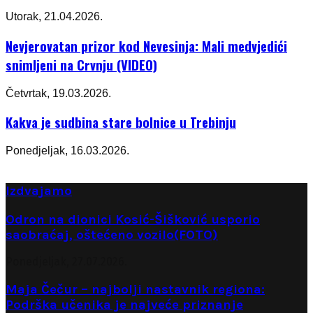
Utorak, 21.04.2026.
Nevjerovatan prizor kod Nevesinja: Mali medvjedići
snimljeni na Crvnju (VIDEO)
Četvrtak, 19.03.2026.
Kakva je sudbina stare bolnice u Trebinju
Ponedjeljak, 16.03.2026.
Izdvajamo
Odron na dionici Kosić-Šišković usporio
saobraćaj, oštećeno vozilo(FOTO)
Ponedjeljak, 27.07.2026.
Maja Čečur – najbolji nastavnik regiona:
Podrška učenika je najveće priznanje