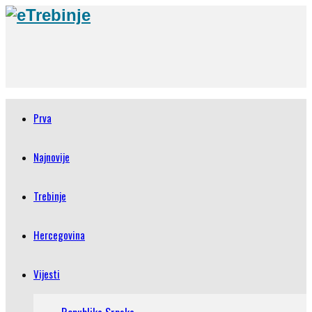
Prva
Najnovije
Trebinje
Hercegovina
Vijesti