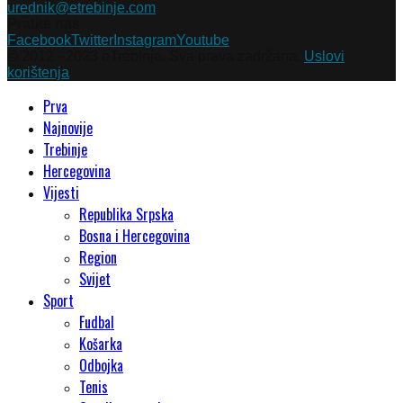
urednik@etrebinje.com
Pratite nas
Facebook
Twitter
Instagram
Youtube
© 2012 - 2023 eTrebinje. Sva prava zadržana.
Uslovi
korištenja
Prva
Najnovije
Trebinje
Hercegovina
Vijesti
Republika Srpska
Bosna i Hercegovina
Region
Svijet
Sport
Fudbal
Košarka
Odbojka
Tenis