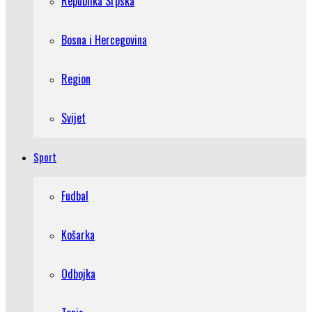
Republika Srpska
Bosna i Hercegovina
Region
Svijet
Sport
Fudbal
Košarka
Odbojka