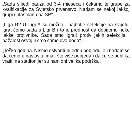
„Sada slijedi pauza od 3-4 mjeseca i čekamo te grupe za
kvalifikacije za Svjetsko prvenstvo. Nadam se nekoj lakšoj
grupi i plasmanu na SP“.
„Liga B? U Ligi A su možda i najbolje selekcije na svijetu.
Igrat ćemo sada u Ligi B i to je prednost da dobijemo neke
lakše protivnike. Sada smo igrali protiv jakih selekcija i
nažalost osvojili smo samo dva boda“.
„Teška godina. Nismo ostvarili nijednu pobjedu, ali nadam se
da ćemo u nastavku imati što više pobjeda i da će se publika
vratiti na stadion jer su nam oni velika podrška“..