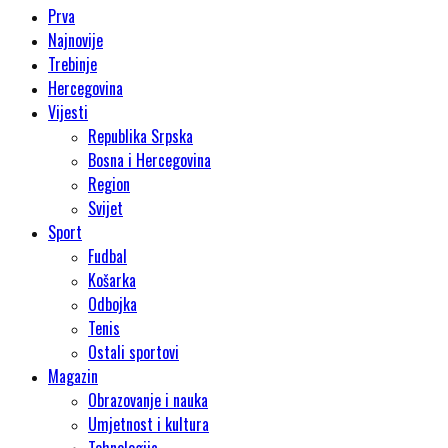
Prva
Najnovije
Trebinje
Hercegovina
Vijesti
Republika Srpska
Bosna i Hercegovina
Region
Svijet
Sport
Fudbal
Košarka
Odbojka
Tenis
Ostali sportovi
Magazin
Obrazovanje i nauka
Umjetnost i kultura