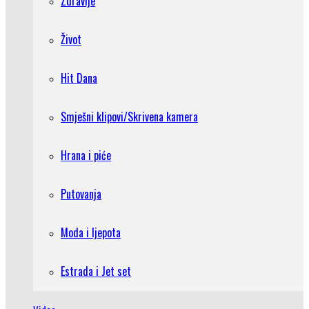
Zdravlje
Život
Hit Dana
Smješni klipovi/Skrivena kamera
Hrana i piće
Putovanja
Moda i ljepota
Estrada i Jet set