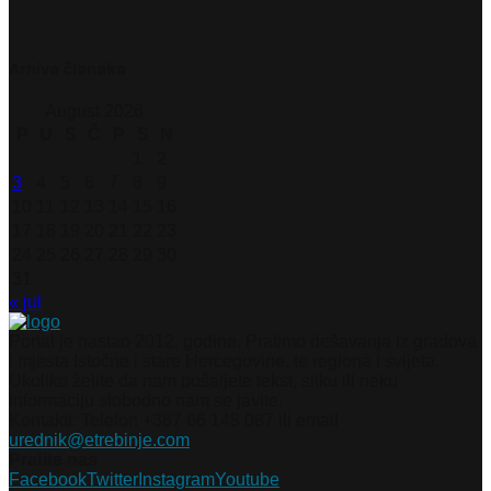
Arhiva članaka
August 2026
P
U
S
Č
P
S
N
1
2
3
4
5
6
7
8
9
10
11
12
13
14
15
16
17
18
19
20
21
22
23
24
25
26
27
28
29
30
31
« jul
Portal je nastao 2012. godine. Pratimo dešavanja iz gradova
i mjesta Istočne i stare Hercegovine, te regiona i svijeta.
Ukoliko želite da nam pošaljete tekst, sliku ili neku
informaciju slobodno nam se javite.
Kontakti: Telefon +387 66 148 087 ili email
urednik@etrebinje.com
Pratite nas
Facebook
Twitter
Instagram
Youtube