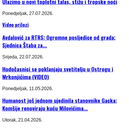
Ulazimo u novi toplotni talas, stižu i tropske noći
Ponedjeljak, 27.07.2026.
Video prilozi
Avdalović za RTRS: Ogromne posljedice od grada;
Sjednica Štaba za...
Srijeda, 22.07.2026.
Hodočasnici se poklanjaju svetitelju u Ostrogu i
Mrkonjićima (VIDEO)
Ponedjeljak, 11.05.2026.
Humanost još jednom ujedinila stanovnike Gacka:
Komšije renoviraju kuću Milovićima...
Utorak, 21.04.2026.