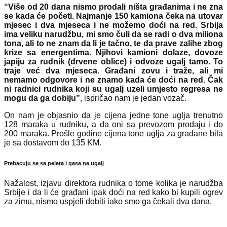
“Više od 20 dana nismo prodali ništa građanima i ne zna
se kada će početi. Najmanje 150 kamiona čeka na utovar
mjesec i dva mjeseca i ne možemo doći na red. Srbija
ima veliku narudžbu, mi smo čuli da se radi o dva miliona
tona, ali to ne znam da li je tačno, te da prave zalihe zbog
krize sa energentima. Njihovi kamioni dolaze, dovoze
japiju za rudnik (drvene oblice) i odvoze ugalj tamo. To
traje već dva mjeseca. Građani zovu i traže, ali mi
nemamo odgovore i ne znamo kada će doći na red. Čak
ni radnici rudnika koji su ugalj uzeli umjesto regresa ne
mogu da ga dobiju”
, ispričao nam je jedan vozač.
On nam je objasnio da je cijena jedne tone uglja trenutno
128 maraka u rudniku, a da oni sa prevozom prodaju i do
200 maraka. Prošle godine cijena tone uglja za građane bila
je sa dostavom do 135 KM.
Prebacuju se sa peleta i gasa na ugalj
Nažalost, izjavu direktora rudnika o tome kolika je narudžba
Srbije i da li će građani ipak doći na red kako bi kupili ogrev
za zimu, nismo uspjeli dobiti iako smo ga čekali dva dana.