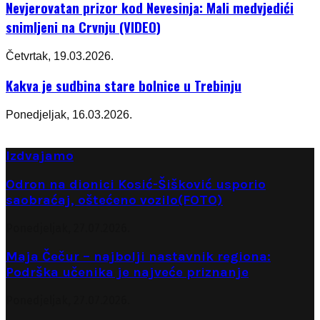
Nevjerovatan prizor kod Nevesinja: Mali medvjedići
snimljeni na Crvnju (VIDEO)
Četvrtak, 19.03.2026.
Kakva je sudbina stare bolnice u Trebinju
Ponedjeljak, 16.03.2026.
Izdvajamo
Odron na dionici Kosić-Šišković usporio
saobraćaj, oštećeno vozilo(FOTO)
Ponedjeljak, 27.07.2026.
Maja Čečur – najbolji nastavnik regiona:
Podrška učenika je najveće priznanje
Ponedjeljak, 27.07.2026.