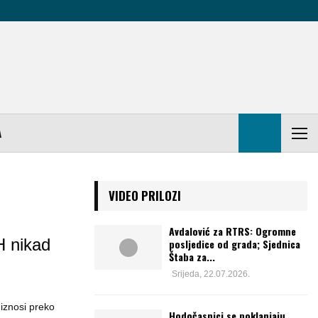
A
VIDEO PRILOZI
Avdalović za RTRS: Ogromne
H nikad
posljedice od grada; Sjednica
Štaba za...
Srijeda, 22.07.2026.
 iznosi preko
Hodočasnici se poklanjaju