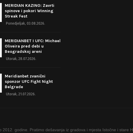
MERIDIAN KAZINO: Zavrti
spinove i pokori Winning
Streak Fest
Ponedjeljak, 03.08.2026.
MERIDIANBET I UFC: Michael
Oliveira pred debi u
Beogradskoj areni
Utorak, 28.07.2026.
Meridianbet zvanični
sponzor UFC Fight Night
Belgrade
Utorak, 21.07.2026.
ao 2012. godine. Pratimo dešavanja iz gradova i mjesta Istočne i stare 