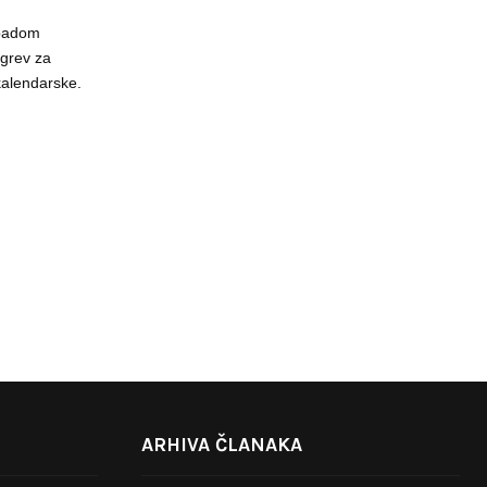
 padom
grev za
kalendarske.
ARHIVA ČLANAKA