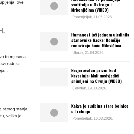
pljenja, ove
svetitelju u Ostrogu i
Mrkonjićima (VIDEO)
Ponedjeljak, 11.05.2026.
H,
Humanost još jednom ujedinila
stanovnike Gacka: Komšije
renoviraju kuću Milovićima...
Utorak, 21.04.2026.
 tri mjeseca
svi rudnici
Nevjerovatan prizor kod
ja...
Nevesinja: Mali medvjedići
snimljeni na Crvnju (VIDEO)
Četvrtak, 19.03.2026.
Kakva je sudbina stare bolnice
ratnog stanja
u Trebinju
tu, velika je
Ponedjeljak, 16.03.2026.
.