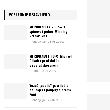
POSLEDNJE OBJAVLJENO
MERIDIAN KAZINO: Zavrti
spinove i pokori Winning
Streak Fest
Ponedjeljak, 03.08.2026.
MERIDIANBET I UFC: Michael
Oliveira pred debi u
Beogradskoj areni
Utorak, 28.07.2026.
Vozač „audija“ povrijedio
policajca i pobjegao prema
Foči
Ponedjeljak, 27.07.2026.