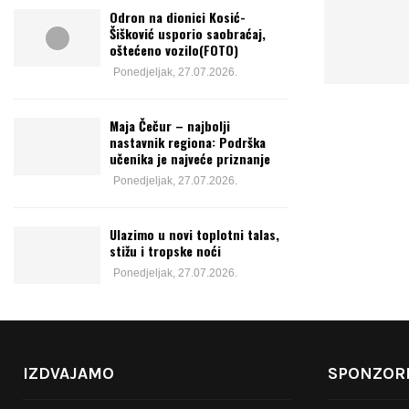
Odron na dionici Kosić-
Šišković usporio saobraćaj,
oštećeno vozilo(FOTO)
Ponedjeljak, 27.07.2026.
Maja Čečur – najbolji
nastavnik regiona: Podrška
učenika je najveće priznanje
Ponedjeljak, 27.07.2026.
Ulazimo u novi toplotni talas,
stižu i tropske noći
Ponedjeljak, 27.07.2026.
IZDVAJAMO
SPONZORI