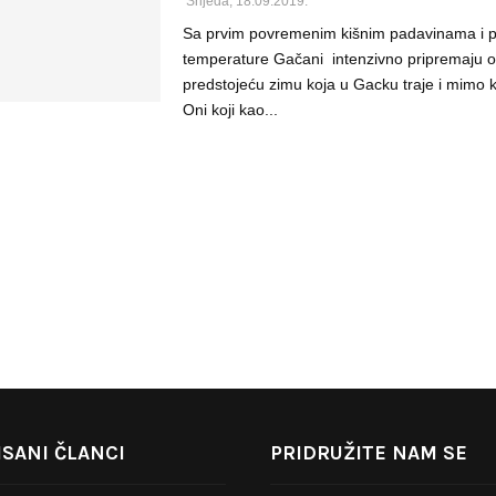
Srijeda, 18.09.2019.
Sa prvim povremenim kišnim padavinama i
temperature Gačani intenzivno pripremaju o
predstojeću zimu koja u Gacku traje i mimo 
Oni koji kao...
SANI ČLANCI
PRIDRUŽITE NAM SE