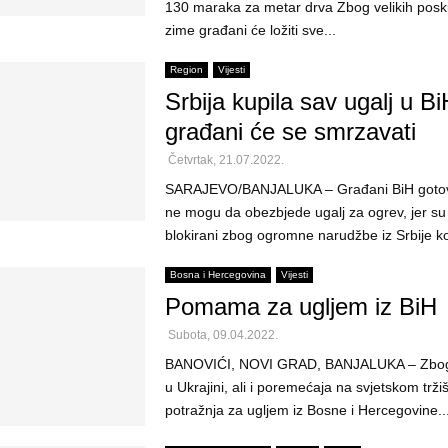
130 maraka za metar drva Zbog velikih posku
zime građani će ložiti sve...
Region
Vijesti
Srbija kupila sav ugalj u Bi
građani će se smrzavati
Četvrtak, 21.07.2022.
SARAJEVO/BANJALUKA – Građani BiH gotovo
ne mogu da obezbjede ugalj za ogrev, jer su 
blokirani zbog ogromne narudžbe iz Srbije ko
Bosna i Hercegovina
Vijesti
Pomama za ugljem iz BiH
Subota, 09.04.2022.
BANOVIĆI, NOVI GRAD, BANJALUKA – Zbog 
u Ukrajini, ali i poremećaja na svjetskom tržiš
potražnja za ugljem iz Bosne i Hercegovine..