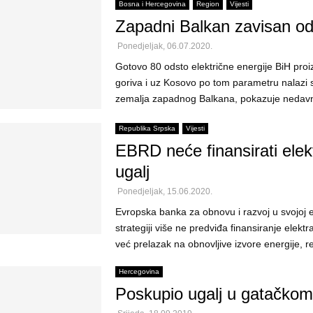
Bosna i Hercegovina
Region
Vijesti
Zapadni Balkan zavisan od
Ponedjeljak, 06.07.2020.
Gotovo 80 odsto električne energije BiH proiz
goriva i uz Kosovo po tom parametru nalazi 
zemalja zapadnog Balkana, pokazuje nedavn
Republika Srpska
Vijesti
EBRD neće finansirati elek
ugalj
Ponedjeljak, 15.06.2020.
Evropska banka za obnovu i razvoj u svojoj 
strategiji više ne predviđa finansiranje elektr
već prelazak na obnovljive izvore energije, rek
Hercegovina
Poskupio ugalj u gatačko