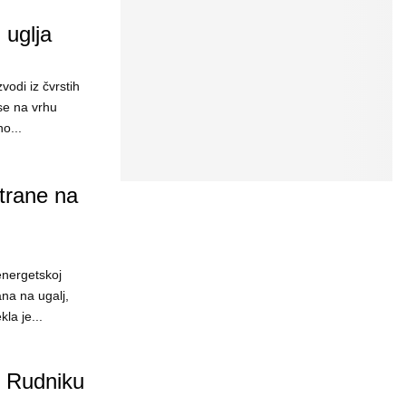
 uglja
vodi iz čvrstih
se na vrhu
o...
trane na
energetskoj
ana na ugalj,
la je...
m Rudniku