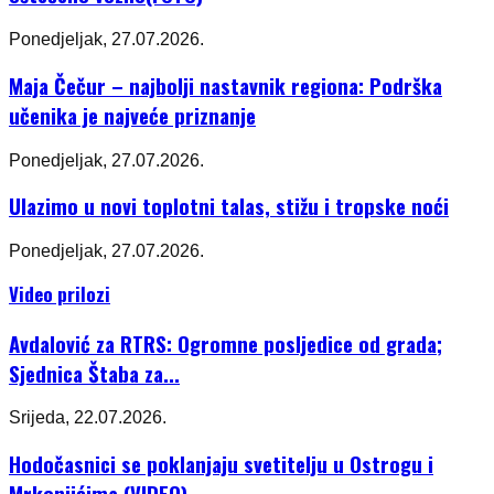
Ponedjeljak, 27.07.2026.
Maja Čečur – najbolji nastavnik regiona: Podrška
učenika je najveće priznanje
Ponedjeljak, 27.07.2026.
Ulazimo u novi toplotni talas, stižu i tropske noći
Ponedjeljak, 27.07.2026.
Video prilozi
Avdalović za RTRS: Ogromne posljedice od grada;
Sjednica Štaba za...
Srijeda, 22.07.2026.
Hodočasnici se poklanjaju svetitelju u Ostrogu i
Mrkonjićima (VIDEO)