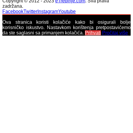
Copyright © 2012 - 2023
eTrebinje.com
. Sva prava
zadržana.
Facebook
Twitter
Instagram
Youtube
Ova stranica koristi kolačiće kako bi osigurali bolje
korisničko iskustvo. Nastavkom korištenja pretpostavićemo
da ste saglasni sa primanjem kolačića.
Prihvati
Pročitaj više