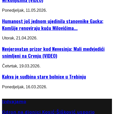
Ponedjeljak, 11.05.2026.
Humanost još jednom ujedinila stanovnike Gacka:
Komšije renoviraju kuću Milovićima...
Utorak, 21.04.2026.
Nevjerovatan prizor kod Nevesinja: Mali medvjedići
snimljeni na Crvnju (VIDEO)
Četvrtak, 19.03.2026.
Kakva je sudbina stare bolnice u Trebinju
Ponedjeljak, 16.03.2026.
Izdvajamo
Odron na dionici Kosić-Šišković usporio