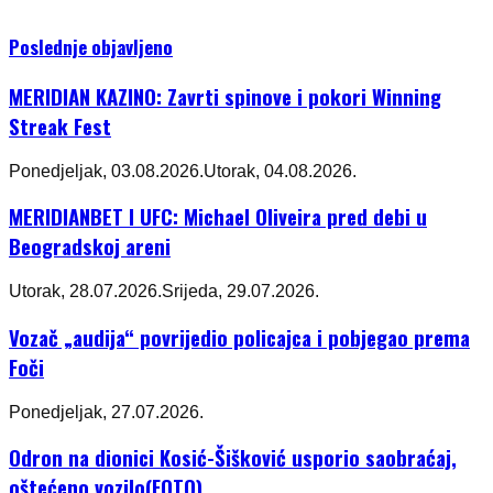
Poslednje objavljeno
MERIDIAN KAZINO: Zavrti spinove i pokori Winning
Streak Fest
Ponedjeljak, 03.08.2026.
Utorak, 04.08.2026.
MERIDIANBET I UFC: Michael Oliveira pred debi u
Beogradskoj areni
Utorak, 28.07.2026.
Srijeda, 29.07.2026.
Vozač „audija“ povrijedio policajca i pobjegao prema
Foči
Ponedjeljak, 27.07.2026.
Odron na dionici Kosić-Šišković usporio saobraćaj,
oštećeno vozilo(FOTO)