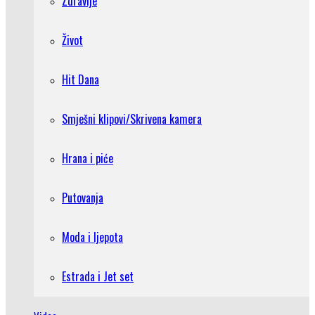
Zdravlje
Život
Hit Dana
Smješni klipovi/Skrivena kamera
Hrana i piće
Putovanja
Moda i ljepota
Estrada i Jet set