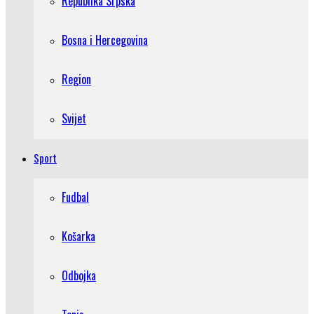
Republika Srpska
Bosna i Hercegovina
Region
Svijet
Sport
Fudbal
Košarka
Odbojka