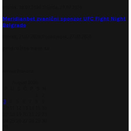
Utorak, 28.07.2026.
Srijeda, 29.07.2026.
Meridianbet zvanični sponzor UFC Fight Night
Belgrade
Utorak, 21.07.2026.
Ponedjeljak, 27.07.2026.
pridružite nam se
Arhiva članaka
August 2026
P
U
S
Č
P
S
N
1
2
3
4
5
6
7
8
9
10
11
12
13
14
15
16
17
18
19
20
21
22
23
24
25
26
27
28
29
30
31