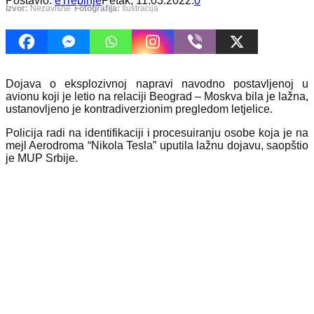
Postavio:
eTrebinje
Petak, 11.03.2022.
0
Izvor:
Nezavisne
Fotografija:
Ilustracija
Dojava o eksplozivnoj napravi navodno postavljenoj u
avionu koji je letio na relaciji Beograd – Moskva bila je lažna,
ustanovljeno je kontradiverzionim pregledom letjelice.
Policija radi na identifikaciji i procesuiranju osobe koja je na
mejl Aerodroma “Nikola Tesla” uputila lažnu dojavu, saopštio
je MUP Srbije.