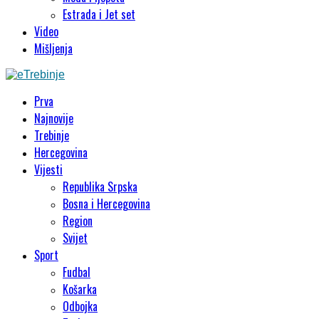
Estrada i Jet set
Video
Mišljenja
Prva
Najnovije
Trebinje
Hercegovina
Vijesti
Republika Srpska
Bosna i Hercegovina
Region
Svijet
Sport
Fudbal
Košarka
Odbojka