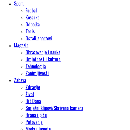
Sport
Fudbal
Košarka
Odbojka
Tenis
Ostali sportovi
Magazin
Obrazovanje i nauka
Umjetnost i kultura
Tehnologija
Zanimljivosti
Zabava
Zdravlje
Život
Hit Dana
Smješni klipovi/Skrivena kamera
Hrana i piće
Putovanja
Moda i ljepota