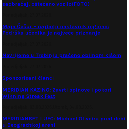
saobraćaj, oštećeno vozilo(FOTO)
Ponedjeljak, 27.07.2026.
Maja Čečur – najbolji nastavnik regiona:
Podrška učenika je najveće priznanje
Ponedjeljak, 27.07.2026.
Nevrijeme u Trebinju praćeno obilnom kišom
Ponedjeljak, 27.07.2026.
Sponzorisani članci
MERIDIAN KAZINO: Zavrti spinove i pokori
Winning Streak Fest
Ponedjeljak, 03.08.2026.
Utorak, 04.08.2026.
MERIDIANBET I UFC: Michael Oliveira pred debi
u Beogradskoj areni