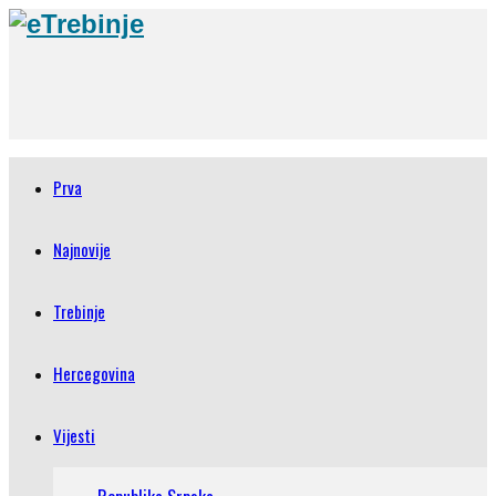
Prva
Najnovije
Trebinje
Hercegovina
Vijesti