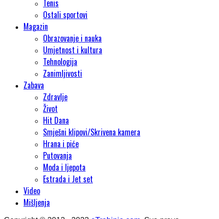
Tenis
Ostali sportovi
Magazin
Obrazovanje i nauka
Umjetnost i kultura
Tehnologija
Zanimljivosti
Zabava
Zdravlje
Život
Hit Dana
Smješni klipovi/Skrivena kamera
Hrana i piće
Putovanja
Moda i ljepota
Estrada i Jet set
Video
Mišljenja