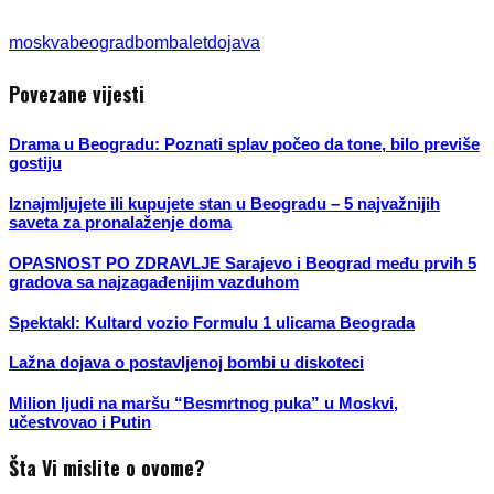
moskva
beograd
bomba
let
dojava
Povezane vijesti
Drama u Beogradu: Poznati splav počeo da tone, bilo previše
gostiju
Iznajmljujete ili kupujete stan u Beogradu – 5 najvažnijih
saveta za pronalaženje doma
OPASNOST PO ZDRAVLJE Sarajevo i Beograd među prvih 5
gradova sa najzagađenijim vazduhom
Spektakl: Kultard vozio Formulu 1 ulicama Beograda
Lažna dojava o postavljenoj bombi u diskoteci
Milion ljudi na maršu “Besmrtnog puka” u Moskvi,
učestvovao i Putin
Šta Vi mislite o ovome?