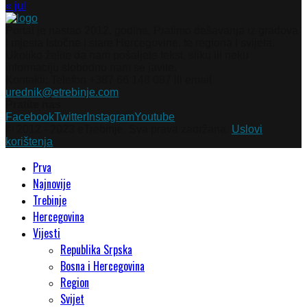
« jul
Portal je nastao 2012. godine. Pratimo dešavanja iz gradova
i mjesta Istočne i stare Hercegovine, te regiona i svijeta.
Ukoliko želite da nam pošaljete tekst, sliku ili neku
informaciju slobodno nam se javite.
Kontakti: Telefon +387 66 148 087 ili email
urednik@etrebinje.com
Pratite nas
Facebook
Twitter
Instagram
Youtube
© 2012 - 2023 eTrebinje. Sva prava zadržana.
Uslovi
korištenja
Prva
Najnovije
Trebinje
Hercegovina
Vijesti
Republika Srpska
Bosna i Hercegovina
Region
Svijet