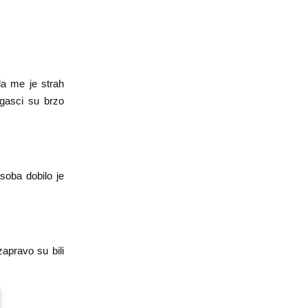
a me je strah
ogasci su brzo
osoba dobilo je
zapravo su bili