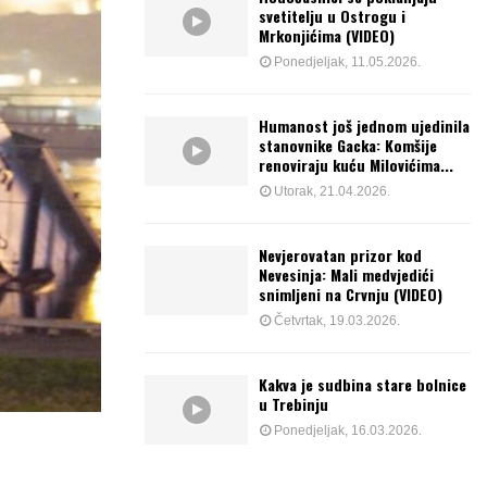
svetitelju u Ostrogu i
Mrkonjićima (VIDEO)
Ponedjeljak, 11.05.2026.
Humanost još jednom ujedinila
stanovnike Gacka: Komšije
renoviraju kuću Milovićima...
Utorak, 21.04.2026.
Nevjerovatan prizor kod
Nevesinja: Mali medvjedići
snimljeni na Crvnju (VIDEO)
Četvrtak, 19.03.2026.
Kakva je sudbina stare bolnice
u Trebinju
Ponedjeljak, 16.03.2026.