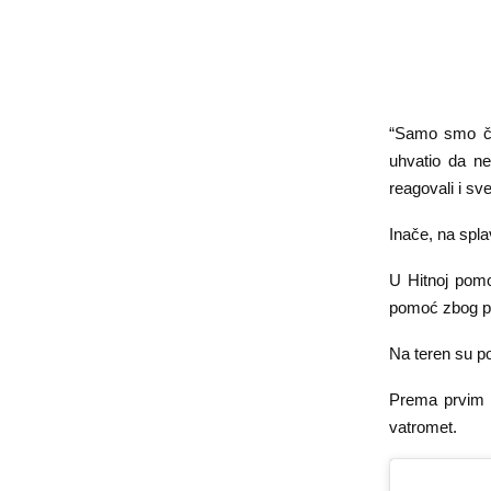
“Samo smo če
uhvatio da ne
reagovali i sv
Inače, na spla
U Hitnoj pomoć
pomoć zbog po
Na teren su po
Prema prvim in
vatromet.