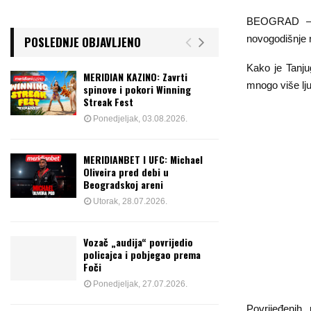
BEOGRAD – Po
novogodišnje n
POSLEDNJE OBJAVLJENO
Kako je Tanju
MERIDIAN KAZINO: Zavrti
mnogo više lj
spinove i pokori Winning
Streak Fest
Ponedjeljak, 03.08.2026.
MERIDIANBET I UFC: Michael
Oliveira pred debi u
Beogradskoj areni
Utorak, 28.07.2026.
Vozač „audija“ povrijedio
policajca i pobjegao prema
Foči
Ponedjeljak, 27.07.2026.
Povrijeđenih, 