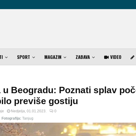
TI
SPORT
MAGAZIN
ZABAVA
VIDEO
u Beogradu: Poznati splav poč
bilo previše gostiju
nje
Nedjelja, 01.01.2023.
0
Fotografija:
Tanjug