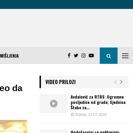
MIŠLJENJA
VIDEO PRILOZI
eo da
Avdalović za RTRS: Ogromne
posljedice od grada; Sjednica
Štaba za...
Srijeda, 22.07.2026.
Hodočasnici se poklanjaju