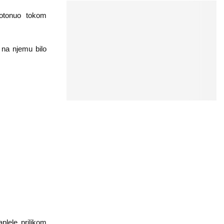
potonuo tokom
 na njemu bilo
aplele prilikom