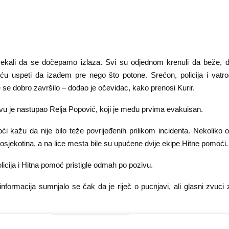
kali da se dočepamo izlaza. Svi su odjednom krenuli da beže, d
ću uspeti da izađem pre nego što potone. Srećon, policija i vatr
e se dobro završilo – dodao je očevidac, kako prenosi Kurir.
vu je nastupao Relja Popović, koji je među prvima evakuisan.
i kažu da nije bilo teže povrijeđenih prilikom incidenta. Nekoliko 
sjekotina, a na lice mesta bile su upućene dvije ekipe Hitne pomoći.
licija i Hitna pomoć pristigle odmah po pozivu.
formacija sumnjalo se čak da je riječ o pucnjavi, ali glasni zvuci 