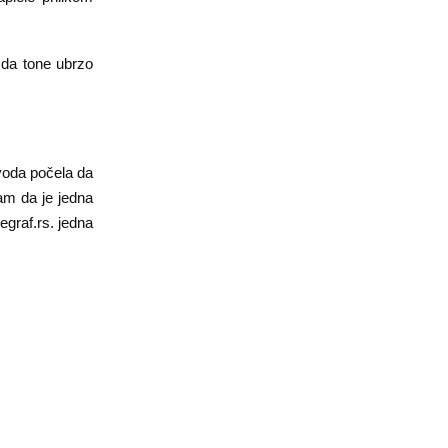
 da tone ubrzo
voda počela da
am da je jedna
egraf.rs. jedna