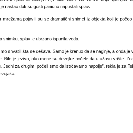
je nastao dok su gosti panično napuštali splav.
 mrežama pojavili su se dramatični snimci iz objekta koji je počeo
a snimku, splav je ubrzano ispunila voda.
smo shvatili šta se dešava. Samo je krenuo da se naginje, a onda je 
e. Bilo je jezivo, oko mene su devojke počele da u užasu vrište. Zn
. Jedni za drugim, počeli smo da istrčavamo napolje”, rekla je za Tel
jevojaka.