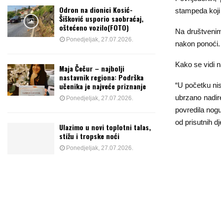
Odron na dionici Kosić-
stampeda koji 
Šišković usporio saobraćaj,
oštećeno vozilo(FOTO)
Na društvenim
Ponedjeljak, 27.07.2026.
nakon ponoći.
Kako se vidi n
Maja Čečur – najbolji
nastavnik regiona: Podrška
učenika je najveće priznanje
“U početku ni
ubrzano nadir
Ponedjeljak, 27.07.2026.
povredila nogu
od prisutnih d
Ulazimo u novi toplotni talas,
stižu i tropske noći
Ponedjeljak, 27.07.2026.