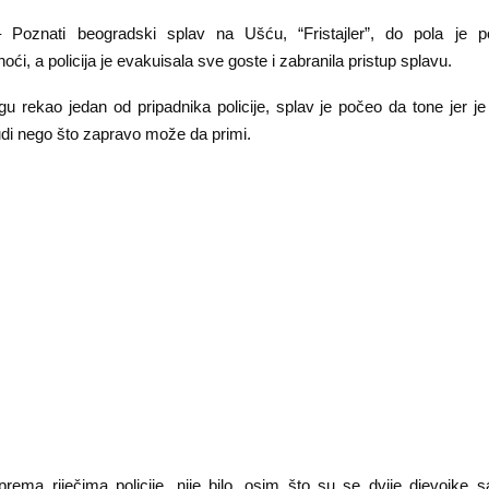
znati beogradski splav na Ušću, “Fristajler”, do pola je 
oći, a policija je evakuisala sve goste i zabranila pristup splavu.
gu rekao jedan od pripadnika policije, splav je počeo da tone jer je
udi nego što zapravo može da primi.
prema riječima policije, nije bilo, osim što su se dvije djevojke s