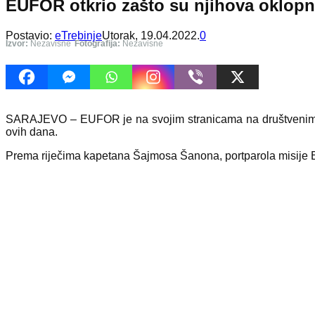
EUFOR otkrio zašto su njihova oklopn
Postavio:
eTrebinje
Utorak, 19.04.2022.
0
Izvor:
Nezavisne
Fotografija:
Nezavisne
SARAJEVO – EUFOR je na svojim stranicama na društvenim mr
ovih dana.
Prema riječima kapetana Šajmosa Šanona, portparola misije E