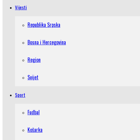
Vijesti
Republika Srpska
Bosna i Hercegovina
Region
Svijet
Sport
Fudbal
Košarka