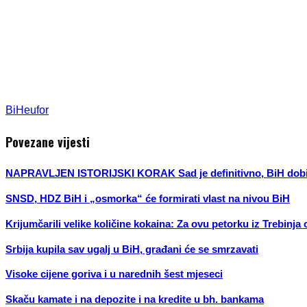
BiH
eufor
Povezane vijesti
NAPRAVLJEN ISTORIJSKI KORAK Sad je definitivno, BiH dobija
SNSD, HDZ BiH i „osmorka“ će formirati vlast na nivou BiH
Krijumčarili velike količine kokaina: Za ovu petorku iz Trebinja
Srbija kupila sav ugalj u BiH, građani će se smrzavati
Visoke cijene goriva i u narednih šest mjeseci
Skaču kamate i na depozite i na kredite u bh. bankama