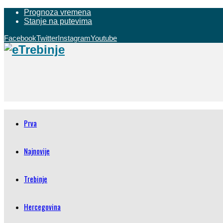
Prognoza vremena
Stanje na putevima
Facebook
Twitter
Instagram
Youtube
Prva
Najnovije
Trebinje
Hercegovina