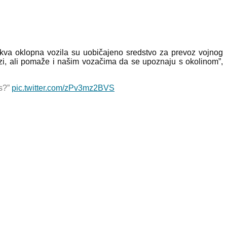
akva oklopna vozila su uobičajeno sredstvo za prevoz vojnog
vozi, ali pomaže i našim vozačima da se upoznaju s okolinom”,
as?”
pic.twitter.com/zPv3mz2BVS