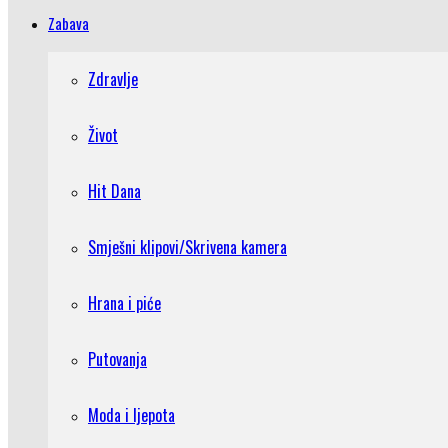
Zabava
Zdravlje
Život
Hit Dana
Smješni klipovi/Skrivena kamera
Hrana i piće
Putovanja
Moda i ljepota