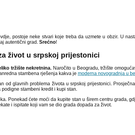
ovdje, postoje neke stvari koje treba da uzmete u obzir. U nas
aj autentični grad.
Srećno
!
a život u srpskoj prijestonici
liko tržište nekretnina.
Naročito u Beogradu, tržište omoguća
zvanredna stambena rješenja kakva je
moderna novogradnja u b
edan od glavnih problema života u srpskoj prijestonici. Prosječ
 podigne stambeni kredit i kupi stan.
ika. Ponekad ćete moći da kupite stan u širem centru grada, gd
kate i ispitate koji vam se dio grada dopada za život.