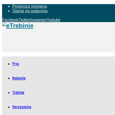
Prognoza vremena
Stanje na putevima
Facebook
Twitter
Instagram
Youtube
Prva
Najnovije
Trebinje
Hercegovina