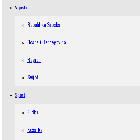
Vijesti
Republika Srpska
Bosna i Hercegovina
Region
Svijet
Sport
Fudbal
Košarka