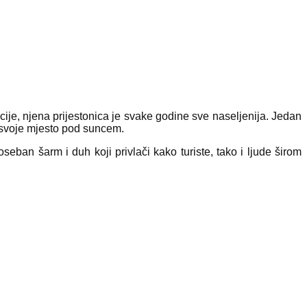
ije, njena prijestonica je svake godine sve naseljenija. Jedan
e svoje mjesto pod suncem.
seban šarm i duh koji privlači kako turiste, tako i ljude širom