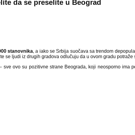
lite da se preselite u Beograd
000 stanovnika
, a iako se Srbija suočava sa trendom depopulac
ja, te se ljudi iz drugih gradova odlučuju da u ovom gradu potraž
t – sve ovo su pozitivne strane Beograda, koji neosporno ima po