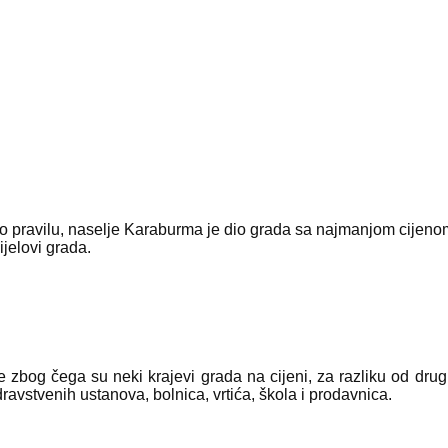
 pravilu, naselje Karaburma je dio grada sa najmanjom cijenom n
ijelovi grada.
e zbog čega su neki krajevi grada na cijeni, za razliku od drugih
avstvenih ustanova, bolnica, vrtića, škola i prodavnica.