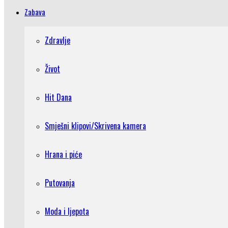
Zabava
Zdravlje
Život
Hit Dana
Smješni klipovi/Skrivena kamera
Hrana i piće
Putovanja
Moda i ljepota