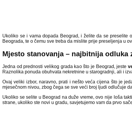
Ukoliko se i vama dopada Beograd, i želite da se preselite 
Beograda, te o čemu sve treba da mislite prije preseljenja u ov
Mjesto stanovanja – najbitnija odluka z
Jedna od prednosti velikog grada kao što je Beograd, jeste
ve
Raznolika ponuda obuhvata nekretnine u starogradnji, ali i i
Ovaj veliki izbor, naravno, prati i nešto veća cijena što je j
mjesečnom nivou, zbog čega se sve veći broj ljudi odlučuje da
Ukoliko se selite u Beograd na duže vreme, ovo nije loša takt
strane, ukoliko ste novi u gradu, savjetujemo vam da prvo sače