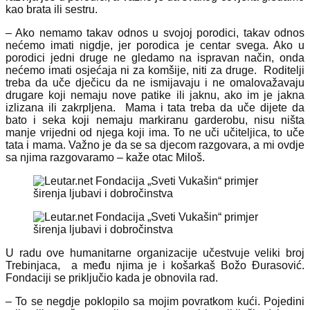
kao brata ili sestru.
– Ako nemamo takav odnos u svojoj porodici, takav odnos
nećemo imati nigdje, jer porodica je centar svega. Ako u
porodici jedni druge ne gledamo na ispravan način, onda
nećemo imati osjećaja ni za komšije, niti za druge. Roditelji
treba da uče dječicu da ne ismijavaju i ne omalovažavaju
drugare koji nemaju nove patike ili jaknu, ako im je jakna
izlizana ili zakrpljena. Mama i tata treba da uče dijete da
bato i seka koji nemaju markiranu garderobu, nisu ništa
manje vrijedni od njega koji ima. To ne uči učiteljica, to uče
tata i mama. Važno je da se sa djecom razgovara, a mi ovdje
sa njima razgovaramo – kaže otac Miloš.
U radu ove humanitarne organizacije učestvuje veliki broj
Trebinjaca, a među njima je i košarkaš Božo Đurasović.
Fondaciji se priključio kada je obnovila rad.
– To se negdje poklopilo sa mojim povratkom kući. Pojedini