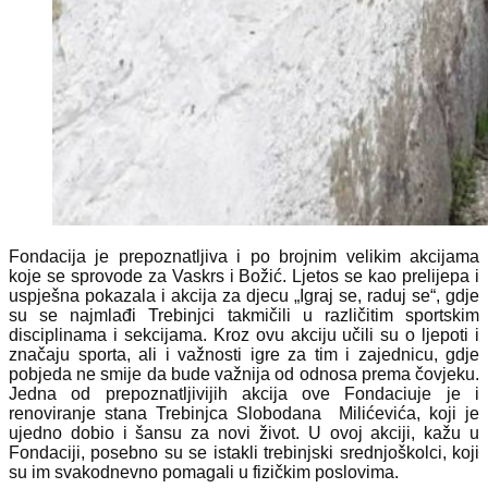
Fondacija je prepoznatljiva i po brojnim velikim akcijama
koje se sprovode za Vaskrs i Božić. Ljetos se kao prelijepa i
uspješna pokazala i akcija za djecu „Igraj se, raduj se“, gdje
su se najmlađi Trebinjci takmičili u različitim sportskim
disciplinama i sekcijama. Kroz ovu akciju učili su o ljepoti i
značaju sporta, ali i važnosti igre za tim i zajednicu, gdje
pobjeda ne smije da bude važnija od odnosa prema čovjeku.
Jedna od prepoznatljivijih akcija ove Fondaciuje je i
renoviranje stana Trebinjca Slobodana Milićevića, koji je
ujedno dobio i šansu za novi život. U ovoj akciji, kažu u
Fondaciji, posebno su se istakli trebinjski srednjoškolci, koji
su im svakodnevno pomagali u fizičkim poslovima.