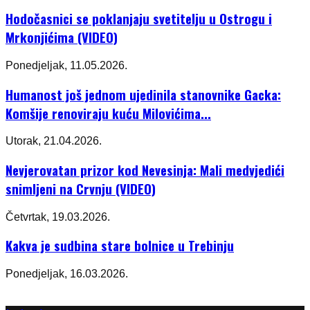
Hodočasnici se poklanjaju svetitelju u Ostrogu i
Mrkonjićima (VIDEO)
Ponedjeljak, 11.05.2026.
Humanost još jednom ujedinila stanovnike Gacka:
Komšije renoviraju kuću Milovićima...
Utorak, 21.04.2026.
Nevjerovatan prizor kod Nevesinja: Mali medvjedići
snimljeni na Crvnju (VIDEO)
Četvrtak, 19.03.2026.
Kakva je sudbina stare bolnice u Trebinju
Ponedjeljak, 16.03.2026.