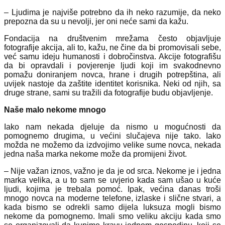
– Ljudima je najviše potrebno da ih neko razumije, da neko
prepozna da su u nevolji, jer oni neće sami da kažu.
Fondacija na društvenim mrežama često objavljuje
fotografije akcija, ali to, kažu, ne čine da bi promovisali sebe,
već samu ideju humanosti i dobročinstva. Akcije fotografišu
da bi opravdali i povjerenje ljudi koji im svakodnevno
pomažu doniranjem novca, hrane i drugih potrepština, ali
uvijek nastoje da zaštite identitet korisnika. Neki od njih, sa
druge strane, sami su tražili da fotografije budu objavljenje.
Naše malo nekome mnogo
Iako nam nekada djeluje da nismo u mogućnosti da
pomognemo drugima, u većini slučajeva nije tako. Iako
možda ne možemo da izdvojimo velike sume novca, nekada
jedna naša marka nekome može da promijeni život.
– Nije važan iznos, važno je da je od srca. Nekome je i jedna
marka velika, a u to sam se uvjerio kada sam ušao u kuće
ljudi, kojima je trebala pomoć. Ipak, većina danas troši
mnogo novca na moderne telefone, izlaske i slične stvari, a
kada bismo se odrekli samo dijela luksuza mogli bismo
nekome da pomognemo. Imali smo veliku akciju kada smo