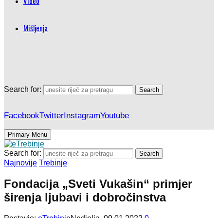
Video
Mišljenja
Search for:
Search
Facebook
Twitter
Instagram
Youtube
Primary Menu
Search for:
Search
Najnovije
Trebinje
Fondacija „Sveti Vukašin“ primjer
širenja ljubavi i dobročinstva