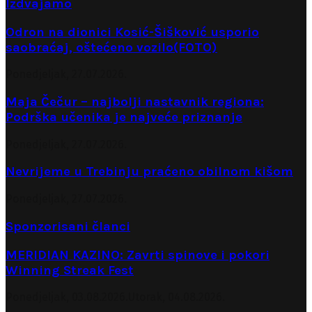
Izdvajamo
Odron na dionici Kosić-Šišković usporio
saobraćaj, oštećeno vozilo(FOTO)
Ponedjeljak, 27.07.2026.
Maja Čečur – najbolji nastavnik regiona:
Podrška učenika je najveće priznanje
Ponedjeljak, 27.07.2026.
Nevrijeme u Trebinju praćeno obilnom kišom
Ponedjeljak, 27.07.2026.
Sponzorisani članci
MERIDIAN KAZINO: Zavrti spinove i pokori
Winning Streak Fest
Ponedjeljak, 03.08.2026.
Utorak, 04.08.2026.