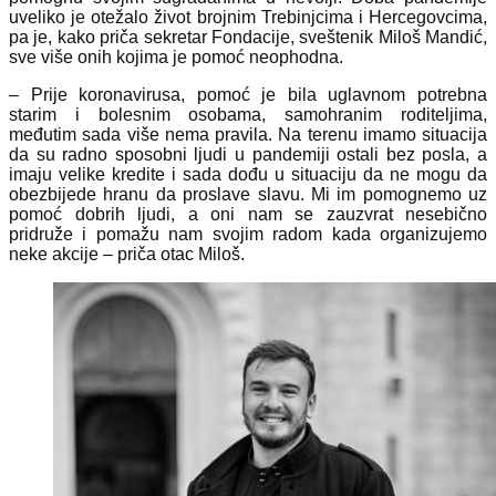
uveliko je otežalo život brojnim Trebinjcima i Hercegovcima,
pa je, kako priča sekretar Fondacije, sveštenik Miloš Mandić,
sve više onih kojima je pomoć neophodna.
– Prije koronavirusa, pomoć je bila uglavnom potrebna
starim i bolesnim osobama, samohranim roditeljima,
međutim sada više nema pravila. Na terenu imamo situacija
da su radno sposobni ljudi u pandemiji ostali bez posla, a
imaju velike kredite i sada dođu u situaciju da ne mogu da
obezbijede hranu da proslave slavu. Mi im pomognemo uz
pomoć dobrih ljudi, a oni nam se zauzvrat nesebično
pridruže i pomažu nam svojim radom kada organizujemo
neke akcije – priča otac Miloš.