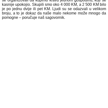
se organizovali da kupimo kravu jednom gospodinu, koji se
kasnije upokojio. Skupili smo oko 4 000 KM, a 2 500 KM bilo
je po jednu dvije ili pet KM. Ljudi su se odazvali u velikom
broju, a to je dokaz da naše malo nekome može mnogo da
pomogne – poručuje naš sagovornik.