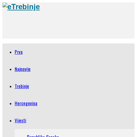
Prva
Najnovije
Trebinje
Hercegovina
Vijesti