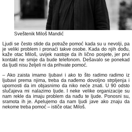
Sveštenik Miloš Mandić
Ljudi se često stide da potraže pomoć kada su u nevolji, pa
je veliki problem i pronaći takve osobe. Kada do njih dođu,
kaže otac Miloš, uvijek nastoje da ih lično posjete, jer prvi
kontakt ne smije da bude telefonom. Dešavalo se ponekad
da ljudi nisu željeli ni da prihvate pomoć.
– Ako zaista imamo ljubavi i ako to što radimo radimo iz
ljubavi prema njima, treba da nađemo dovoljno strpljenja i
upornosti da im objasnimo da niko neće znati. U 90 odsto
slučajeva mi nalazimo ljude. I neke velike organizacije su
nam rekle da imaju problem da nađu te ljude. Ponosni su,
sramota ih je. Apelujemo da nam ljudi jave ako znaju da
nekome treba pomoć – ističe otac Miloš.