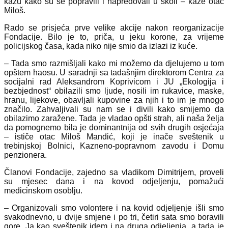
kažu kako su se popravili i napredovali u školi – kaže otac
Miloš.
Rado se prisjeća prve velike akcije nakon reorganizacije
Fondacije. Bilo je to, priča, u jeku korone, za vrijeme
policijskog časa, kada niko nije smio da izlazi iz kuće.
– Tada smo razmišljali kako mi možemo da djelujemo u tom
opštem haosu. U saradnji sa tadašnjim direktorom Centra za
socijalni rad Aleksandrom Koprivicom i JU „Ekologija i
bezbjednost“ obilazili smo ljude, nosili im rukavice, maske,
hranu, lijekove, obavljali kupovine za njih i to im je mnogo
značilo. Zahvaljivali su nam se i divili kako smijemo da
obilazimo zaražene. Tada je vladao opšti strah, ali naša želja
da pomognemo bila je dominantnija od svih drugih osjećaja
– ističe otac Miloš Mandić, koji je inače sveštenik u
trebinjskoj Bolnici, Kazneno-popravnom zavodu i Domu
penzionera.
Članovi Fondacije, zajedno sa vladikom Dimitrijem, proveli
su mjesec dana i na kovod odjeljenju, pomažući
medicinskom osoblju.
– Organizovali smo volontere i na kovid odjeljenje išli smo
svakodnevno, u dvije smjene i po tri, četiri sata smo boravili
gore. Ja kao sveštenik idem i na druga odjeljenja, a tada je