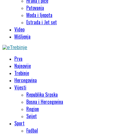
Hrana i piće
Putovanja
Moda i ljepota
Estrada i Jet set
Video
Mišljenja
Prva
Najnovije
Trebinje
Hercegovina
Vijesti
Republika Srpska
Bosna i Hercegovina
Region
Svijet
Sport
Fudbal