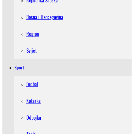
Republika Srpska
Bosna i Hercegovina
Region
Svijet
Sport
Fudbal
Košarka
Odbojka