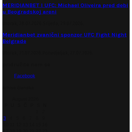
MERIDIANBET I UFC: Michael Oliveira pred debi
u Beogradskoj areni
Utorak, 28.07.2026.
Srijeda, 29.07.2026.
Meridianbet zvanični sponzor UFC Fight Night
Belgrade
Utorak, 21.07.2026.
Ponedjeljak, 27.07.2026.
pridružite nam se
Facebook
Arhiva članaka
August 2026
P
U
S
Č
P
S
N
1
2
3
4
5
6
7
8
9
10
11
12
13
14
15
16
17
18
19
20
21
22
23