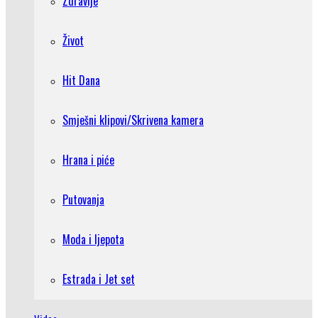
Zdravlje
Život
Hit Dana
Smješni klipovi/Skrivena kamera
Hrana i piće
Putovanja
Moda i ljepota
Estrada i Jet set