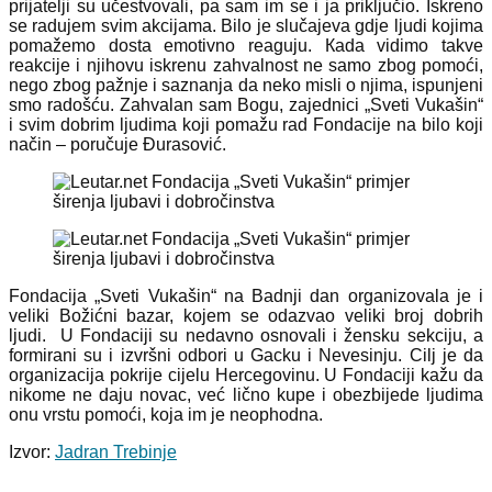
prijatelji su učestvovali, pa sam im se i ja priključio. Iskreno
se radujem svim akcijama. Bilo je slučajeva gdje ljudi kojima
pomažemo dosta emotivno reaguju. Кada vidimo takve
reakcije i njihovu iskrenu zahvalnost ne samo zbog pomoći,
nego zbog pažnje i saznanja da neko misli o njima, ispunjeni
smo radošću. Zahvalan sam Bogu, zajednici „Sveti Vukašin“
i svim dobrim ljudima koji pomažu rad Fondacije na bilo koji
način – poručuje Đurasović.
Fondacija „Sveti Vukašin“ na Badnji dan organizovala je i
veliki Božićni bazar, kojem se odazvao veliki broj dobrih
ljudi. U Fondaciji su nedavno osnovali i žensku sekciju, a
formirani su i izvršni odbori u Gacku i Nevesinju. Cilj je da
organizacija pokrije cijelu Hercegovinu. U Fondaciji kažu da
nikome ne daju novac, već lično kupe i obezbijede ljudima
onu vrstu pomoći, koja im je neophodna.
Izvor:
Jadran Trebinje