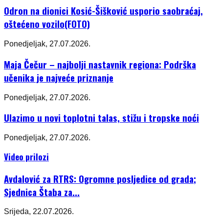
Odron na dionici Kosić-Šišković usporio saobraćaj,
oštećeno vozilo(FOTO)
Ponedjeljak, 27.07.2026.
Maja Čečur – najbolji nastavnik regiona: Podrška
učenika je najveće priznanje
Ponedjeljak, 27.07.2026.
Ulazimo u novi toplotni talas, stižu i tropske noći
Ponedjeljak, 27.07.2026.
Video prilozi
Avdalović za RTRS: Ogromne posljedice od grada;
Sjednica Štaba za...
Srijeda, 22.07.2026.