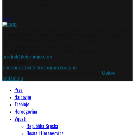
24
25
26
27
28
29
30
31
« jul
Portal je nastao 2012. godine. Pratimo dešavanja iz gradova
i mjesta Istočne i stare Hercegovine, te regiona i svijeta.
Ukoliko želite da nam pošaljete tekst, sliku ili neku
informaciju slobodno nam se javite.
Kontakti: Telefon +387 66 148 087 ili email
urednik@etrebinje.com
Pratite nas
Facebook
Twitter
Instagram
Youtube
© 2012 - 2023 eTrebinje. Sva prava zadržana.
Uslovi
korištenja
Prva
Najnovije
Trebinje
Hercegovina
Vijesti
Republika Srpska
Bosna i Hercegovina