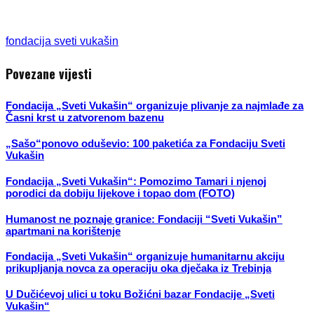
fondacija sveti vukašin
Povezane vijesti
Fondacija „Sveti Vukašin“ organizuje plivanje za najmlađe za
Časni krst u zatvorenom bazenu
„Sašo“ponovo oduševio: 100 paketića za Fondaciju Sveti
Vukašin
Fondacija „Sveti Vukašin“: Pomozimo Tamari i njenoj
porodici da dobiju lijekove i topao dom (FOTO)
Humanost ne poznaje granice: Fondaciji “Sveti Vukašin”
apartmani na korištenje
Fondacija „Sveti Vukašin“ organizuje humanitarnu akciju
prikupljanja novca za operaciju oka dječaka iz Trebinja
U Dučićevoj ulici u toku Božićni bazar Fondacije „Sveti
Vukašin“