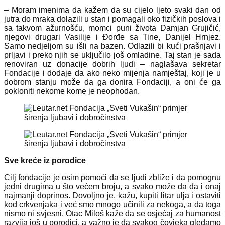
– Moram imenima da kažem da su cijelo ljeto svaki dan od
jutra do mraka dolazili u stan i pomagali oko fizičkih poslova i
sa takvom ažurnošću, momci puni života Damjan Grujičić,
njegovi drugari Vasilije i Đorđe sa Tine, Danijel Hrnjez.
Samo nedjeljom su išli na bazen. Odlazili bi kući prašnjavi i
prljavi i preko njih se uključilo još omladine. Taj stan je sada
renoviran uz donacije dobrih ljudi – naglašava sekretar
Fondacije i dodaje da ako neko mijenja namještaj, koji je u
dobrom stanju može da ga donira Fondaciji, a oni će ga
pokloniti nekome kome je neophodan.
Sve kreće iz porodice
Cilj fondacije je osim pomoći da se ljudi zbliže i da pomognu
jedni drugima u što većem broju, a svako može da da i onaj
najmanji doprinos. Dovoljno je, kažu, kupiti litar ulja i ostaviti
kod crkvenjaka i već smo mnogo učinili za nekoga, a da toga
nismo ni svjesni. Otac Miloš kaže da se osjećaj za humanost
razvija još u porodici, a važno je da svakog čovjeka gledamo