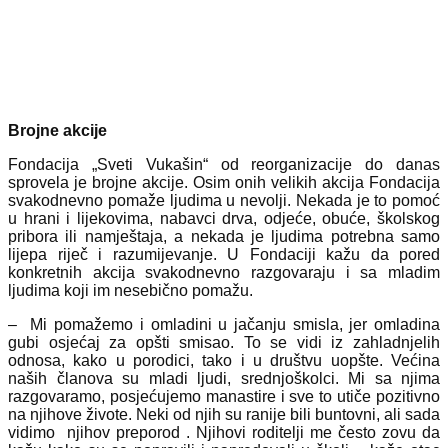
Brojne akcije
Fondacija „Sveti Vukašin“ od reorganizacije do danas
sprovela je brojne akcije. Osim onih velikih akcija Fondacija
svakodnevno pomaže ljudima u nevolji. Nekada je to pomoć
u hrani i lijekovima, nabavci drva, odjeće, obuće, školskog
pribora ili namještaja, a nekada je ljudima potrebna samo
lijepa riječ i razumijevanje. U Fondaciji kažu da pored
konkretnih akcija svakodnevno razgovaraju i sa mladim
ljudima koji im nesebično pomažu.
–
Mi pomažemo i omladini u jačanju smisla, jer omladina
gubi osjećaj za opšti smisao. To se vidi iz zahladnjelih
odnosa, kako u porodici, tako i u društvu uopšte. Većina
naših članova su mladi ljudi, srednjoškolci. Mi sa njima
razgovaramo, posjećujemo manastire i sve to utiče pozitivno
na njihove živote. Neki od njih su ranije bili buntovni, ali sada
vidimo njihov preporod . Njihovi roditelji me često zovu da