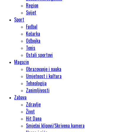
Region
Svijet
Sport
Fudbal
Košarka
Odbojka
Tenis
Ostali sportovi
Magazin
Obrazovanje i nauka
Umjetnost i kultura
Tehnologija
Zanimljivosti
Zabava
Zdravlje
Život
Hit Dana
Smješni klipovi/Skrivena kamera