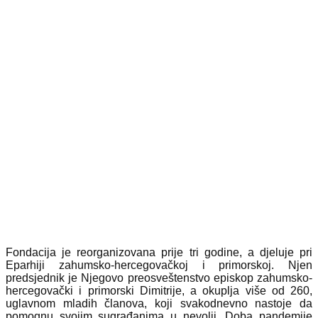
Fondacija je reorganizovana prije tri godine, a djeluje pri
Eparhiji zahumsko-hercegovačkoj i primorskoj. Njen
predsjednik je Njegovo preosveštenstvo episkop zahumsko-
hercegovački i primorski Dimitrije, a okuplja više od 260,
uglavnom mladih članova, koji svakodnevno nastoje da
pomognu svojim sugrađanima u nevolji. Doba pandemije