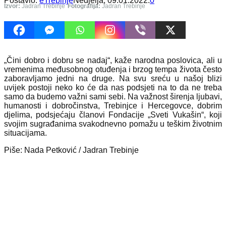
Postavio:
eTrebinje
Nedjelja, 09.01.2022.
0
Izvor:
Jadran Trebinje
Fotografija:
Jadran Trebinje
„Čini dobro i dobru se nadaj“, kaže narodna poslovica, ali u
vremenima međusobnog otuđenja i brzog tempa života često
zaboravljamo jedni na druge. Na svu sreću u našoj blizi
uvijek postoji neko ko će da nas podsjeti na to da ne treba
samo da budemo važni sami sebi. Na važnost širenja ljubavi,
humanosti i dobročinstva, Trebinjce i Hercegovce, dobrim
djelima, podsjećaju članovi Fondacije „Sveti Vukašin“, koji
svojim sugrađanima svakodnevno pomažu u teškim životnim
situacijama.
Piše: Nada Petković / Jadran Trebinje