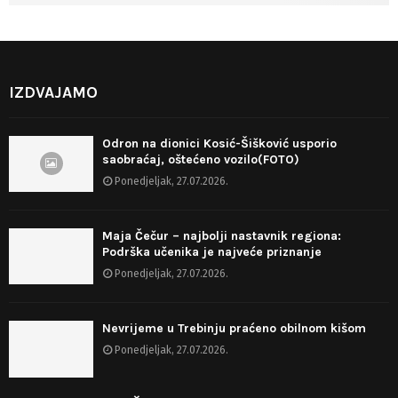
IZDVAJAMO
Odron na dionici Kosić-Šišković usporio
saobraćaj, oštećeno vozilo(FOTO)
Ponedjeljak, 27.07.2026.
Maja Čečur – najbolji nastavnik regiona:
Podrška učenika je najveće priznanje
Ponedjeljak, 27.07.2026.
Nevrijeme u Trebinju praćeno obilnom kišom
Ponedjeljak, 27.07.2026.