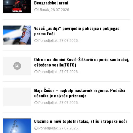
Beogradskoj areni
Utorak, 28.07.2026.
Vozač „audija“ povrijedio policajca i pobjegao
prema Foči
Ponedjeljak, 27.07.2026.
Odron na dionici Kosić-Šišković usporio saobraćaj,
oštećeno vozilo(FOTO)
Ponedjeljak, 27.07.2026.
Maja Čečur – najbolji nastavnik regiona: Podrška
učenika je najveće priznanje
Ponedjeljak, 27.07.2026.
Ulazimo u novi toplotni talas, stižu i tropske noći
Ponedjeljak, 27.07.2026.