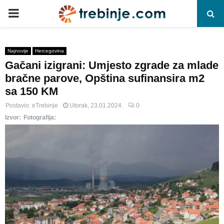
P
R
Najnovije
Hercegovina
Gačani izigrani: Umjesto zgrade za mlade
I
bračne parove, Opština sufinansira m2
sa 150 KM
M
Postavio:
eTrebinje
Utorak, 23.01.2024.
0
Izvor:
Fotografija:
A
R
Y
M