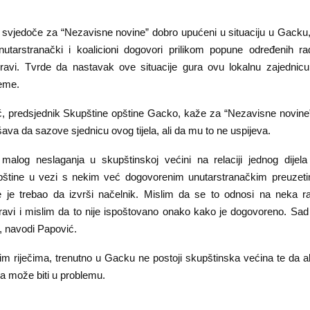
 svjedoče za “Nezavisne novine” dobro upućeni u situaciju u Gacku, 
nutarstranački i koalicioni dogovori prilikom popune određenih r
ravi. Tvrde da nastavak ove situacije gura ovu lokalnu zajednic
eme.
, predsjednik Skupštine opštine Gacko, kaže za “Nezavisne novine
va da sazove sjednicu ovog tijela, ali da mu to ne uspijeva.
malog neslaganja u skupštinskoj većini na relaciji jednog dijel
pštine u vezi s nekim već dogovorenim unutarstranačkim preuze
e je trebao da izvrši načelnik. Mislim da se to odnosi na neka 
ravi i mislim da to nije ispoštovano onako kako je dogovoreno. Sad 
, navodi Papović.
m riječima, trenutno u Gacku ne postoji skupštinska većina te da ak
ina može biti u problemu.