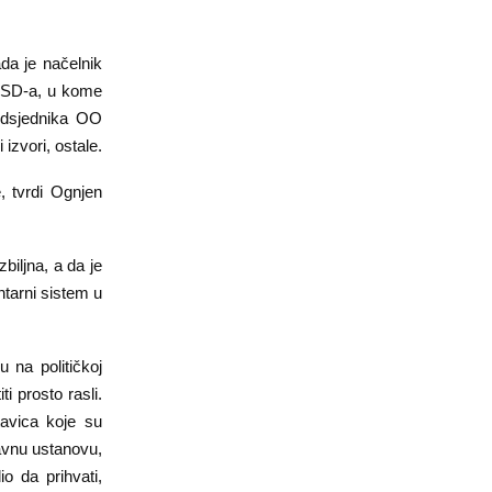
ada je načelnik
NSD-a, u kome
redsjednika OO
izvori, ostale.
 tvrdi Ognjen
biljna, a da je
tarni sistem u
 na političkoj
i prosto rasli.
tavica koje su
javnu ustanovu,
o da prihvati,