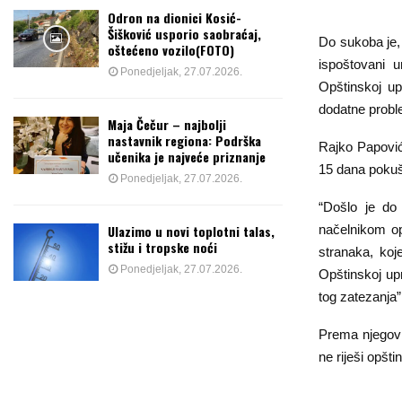
Odron na dionici Kosić-
Šišković usporio saobraćaj,
Do sukoba je,
oštećeno vozilo(FOTO)
ispoštovani u
Ponedjeljak, 27.07.2026.
Opštinskoj up
dodatne probl
Maja Čečur – najbolji
nastavnik regiona: Podrška
Rajko Papović
učenika je najveće priznanje
15 dana pokuša
Ponedjeljak, 27.07.2026.
“Došlo je do 
Ulazimo u novi toplotni talas,
načelnikom o
stižu i tropske noći
stranaka, koj
Ponedjeljak, 27.07.2026.
Opštinskoj up
tog zatezanja”
Prema njegovi
ne riješi opšt