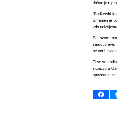
došao je u pro
“Budžetski kor
Smanjen je po
vrlo neizvjest
Po ovom osno
samouprave, i
ne održi sjedn
Time se vodio
situaciju u Ga
upoznat s tim.