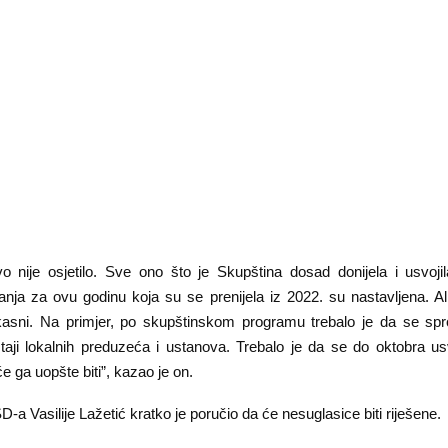
 nije osjetilo. Sve ono što je Skupština dosad donijela i usvojil
anja za ovu godinu koja su se prenijela iz 2022. su nastavljena. Al
kasni. Na primjer, po skupštinskom programu trebalo je da se sp
štaji lokalnih preduzeća i ustanova. Trebalo je da se do oktobra us
e ga uopšte biti”, kazao je on.
a Vasilije Lažetić kratko je poručio da će nesuglasice biti riješene.