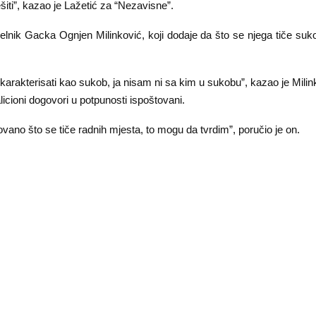
ešiti”, kazao je Lažetić za “Nezavisne”.
ačelnik Gacka Ognjen Milinković, koji dodaje da što se njega tiče suko
arakterisati kao sukob, ja nisam ni sa kim u sukobu”, kazao je Milinko
alicioni dogovori u potpunosti ispoštovani.
ovano što se tiče radnih mjesta, to mogu da tvrdim”, poručio je on.