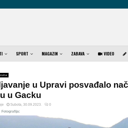
TI
SPORT
MAGAZIN
ZABAVA
VIDEO
ovina
javanje u Upravi posvađalo nač
nu u Gacku
nje
Subota, 30.09.2023.
0
Fotografija: