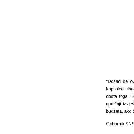
“Dosad se ovo
kapitalna ulag
dosta toga i 
godišnji izvje
budžeta, ako ć
Odbornik SNSD-