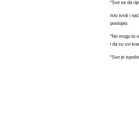
“Sve se da rij
Isto tvrdi i n
postojao.
“Ne mogu to ok
i da su svi ko
“Sve je ispošt