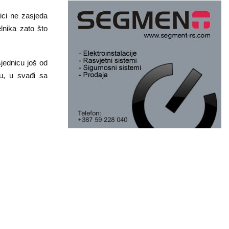
ici ne zasjeda
lnika zato što
jednicu još od
u, u svađi sa