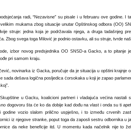
odsjećanja radi, “Nezavisne” su pisale i u februaru ove godine. I t
 velikim mukama zbog situacije unutar Opštinskog odbora (OO) S
dvije struje: jedna koja je podržavala njega, a druga tadašnjeg p
a. Zbog svega toga Milović je podnio ostavku, ali su struje, tvrde naši 
ode, izbor novog predsjednika OO SNSD-a Gacko, a to pitanje je,
kođe pri samom kraju.
vić, novinarka iz Gacka, poručuje da je situacija u opštini krajnje oz
se sada dešava logična posljedica ćorsokaka u koji je zapao parlamen
koj”.
kupštine u Gacku, koalicioni partneri i vladajuća većina nastali su
sno dogovoru šta će ko da dobije kad dođu na vlast i onda su ti apetit
ri godine vozio slalom prilično uspješno, i to između crvenih zas
bornici iz njegove stranke, poput toga da zaposli sestru odbornika u 
rnice da neke beneficije itd. U momentu kada načelnik nije to želi