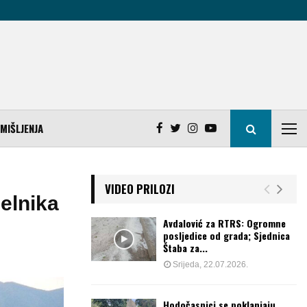
MIŠLJENJA
VIDEO PRILOZI
elnika
Avdalović za RTRS: Ogromne
posljedice od grada; Sjednica
Štaba za...
Srijeda, 22.07.2026.
Hodočasnici se poklanjaju