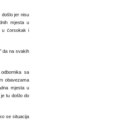
došlo jer nisu
adnih mjesta u
u u ćorsokak i
” da na svakih
a odbornika sa
tim obavezama
radna mjesta u
je tu došlo do
o se situacija