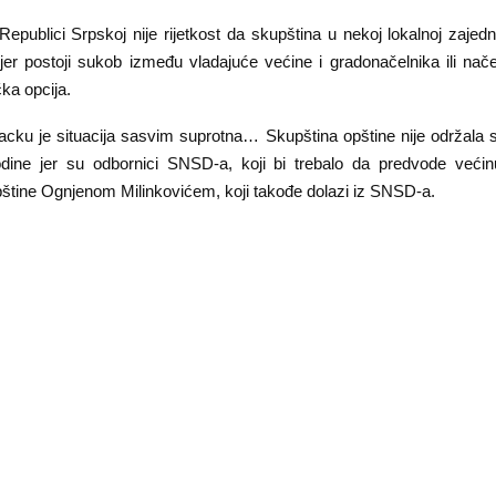
ublici Srpskoj nije rijetkost da skupština u nekoj lokalnoj zajedn
jer postoji sukob između vladajuće većine i gradonačelnika ili nače
ička opcija.
cku je situacija sasvim suprotna… Skupština opštine nije održala s
dine jer su odbornici SNSD-a, koji bi trebalo da predvode većin
štine Ognjenom Milinkovićem, koji takođe dolazi iz SNSD-a.