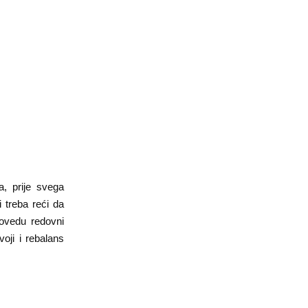
a, prije svega
i treba reći da
rovedu redovni
voji i rebalans