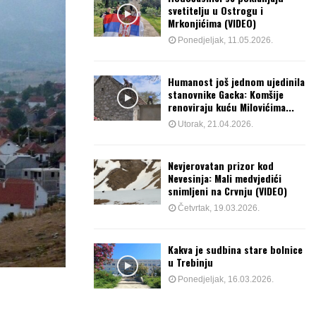
svetitelju u Ostrogu i
Mrkonjićima (VIDEO)
Ponedjeljak, 11.05.2026.
Humanost još jednom ujedinila
stanovnike Gacka: Komšije
renoviraju kuću Milovićima...
Utorak, 21.04.2026.
Nevjerovatan prizor kod
Nevesinja: Mali medvjedići
snimljeni na Crvnju (VIDEO)
Četvrtak, 19.03.2026.
Kakva je sudbina stare bolnice
u Trebinju
Ponedjeljak, 16.03.2026.