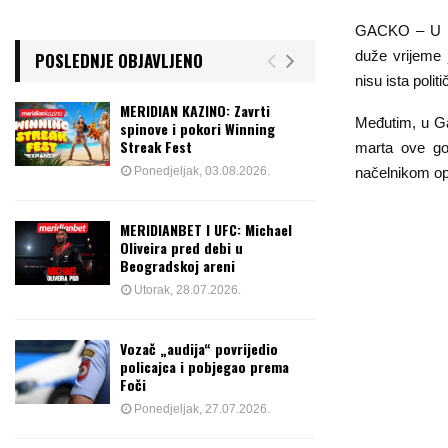
GACKO – U Rep
duže vrijeme 
POSLEDNJE OBJAVLJENO
nisu ista polit
MERIDIAN KAZINO: Zavrti
Međutim, u Ga
spinove i pokori Winning
Streak Fest
marta ove go
Ponedjeljak, 03.08.2026.
načelnikom op
MERIDIANBET I UFC: Michael
Oliveira pred debi u
Beogradskoj areni
Utorak, 28.07.2026.
Vozač „audija“ povrijedio
policajca i pobjegao prema
Foči
Ponedjeljak, 27.07.2026.