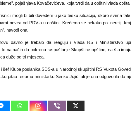
bleme”, pojašnjava Kovačevićeva, koja tvrdi da u opštini vlada opšta a
isnici mogli bi biti dovedeni u jako tešku situaciju, skoro svima fale
vrat novca od PDV-a u opštini. Krećemo se nekako po inerciji, kraj 
an”, navodi ona.
vu davno je trebalo da reaguju i Vlada RS i Ministarstvo upr
 to na način da pokrenu raspuštanje Skupštine opštine, na šta imaj
ica duže od tri mjeseca.
 i šef Kluba poslanika SDS-a u Narodnoj skupštini RS Vukota Govedar
cku pitao resornu ministarku Senku Jujić, ali je ona odgovorila da nj