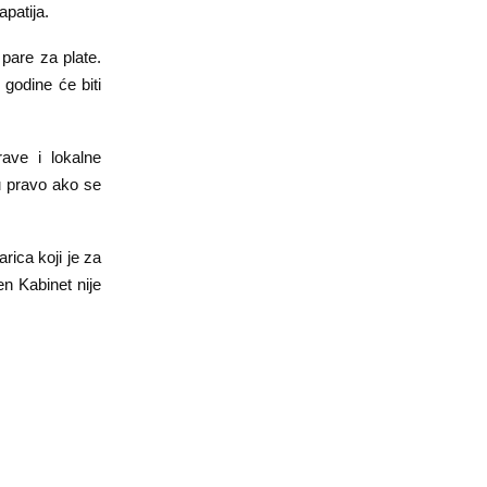
patija.
 pare za plate.
godine će biti
ave i lokalne
u pravo ako se
ica koji je za
en Kabinet nije