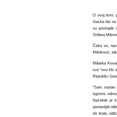
O ovoj temi, p
Gacka bio na
su postojale 
Srđana Milović
Čeka se, nav
Milinković, ta
Milanka Kovače
sve “ovo što 
Republici Srps
“Sam sastav S
trgovini, odno
Načelnik je t
postavljali od
da bratu odbo