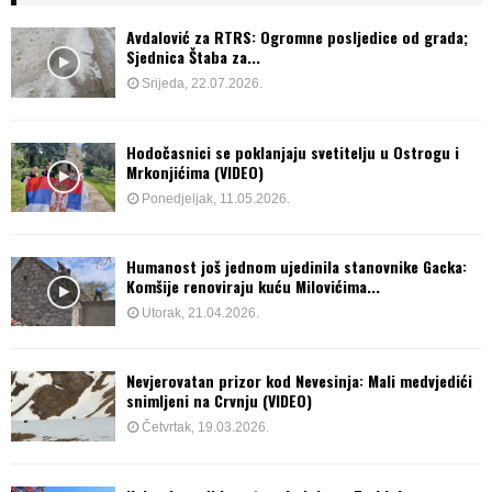
Avdalović za RTRS: Ogromne posljedice od grada;
Sjednica Štaba za...
Srijeda, 22.07.2026.
Hodočasnici se poklanjaju svetitelju u Ostrogu i
Mrkonjićima (VIDEO)
Ponedjeljak, 11.05.2026.
Humanost još jednom ujedinila stanovnike Gacka:
Komšije renoviraju kuću Milovićima...
Utorak, 21.04.2026.
Nevjerovatan prizor kod Nevesinja: Mali medvjedići
snimljeni na Crvnju (VIDEO)
Četvrtak, 19.03.2026.