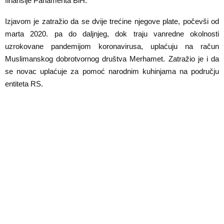
finansije Parlamenta BiH.
E
Izjavom je zatražio da se dvije trećine njegove plate, počevši od
N
marta 2020. pa do daljnjeg, dok traju vanredne okolnosti
uzrokovane pandemijom koronavirusa, uplaćuju na račun
U
Muslimanskog dobrotvornog društva Merhamet. Zatražio je i da
se novac uplaćuje za pomoć narodnim kuhinjama na području
entiteta RS.