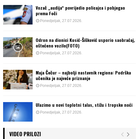
Vozač „audija“ povrijedio policajca i pobjegao
prema Foči
Ponedjeljak, 27.07.2026.
Odron na dionici Kosić-Šišković usporio saobraćaj,
oštećeno vozilo(FOTO)
Ponedjeljak, 27.07.2026.
Maja Čečur – najbolji nastavnik regiona: Podrška
učenika je najveće priznanje
Ponedjeljak, 27.07.2026.
Ulazimo u novi toplotni talas, stižu i tropske noći
Ponedjeljak, 27.07.2026.
VIDEO PRILOZI