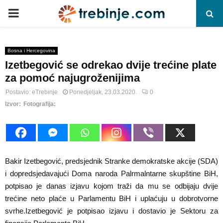
P
R
Bosna i Hercegovina
Izetbegović se odrekao dvije trećine plate
I
za pomoć najugroženijima
M
Postavio:
eTrebinje
Ponedjeljak, 23.03.2020.
0
(ANADOLU AJANSI-SAMIR YORDAMOVIC) (20120531)
Izvor:
Fotografija:
A
R
Bakir Izetbegović, predsjednik Stranke demokratske akcije (SDA)
Y
i dopredsjedavajući Doma naroda Palrmalntarne skupštine BiH,
potpisao je danas izjavu kojom traži da mu se odbijaju dvije
trećine neto plaće u Parlamentu BiH i uplaćuju u dobrotvorne
M
svrhe.Izetbegović je potpisao izjavu i dostavio je Sektoru za