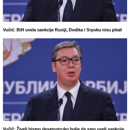
Vučić: BiH uvela sankcije Rusiji, Dodika i Srpsku nisu pitali
Vučič: Živeli bismo desetostruko bolje da smo uveli sankcije