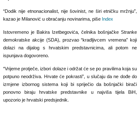
“Dodik nije etnonacionalist, nije šovinist, ne širi etničku mržnju”,
kazao je Milanović u obraćanju novinarima, piše
Index
Istovremeno je Bakira Izetbegovića, čelnika bošnjačke Stranke
demokratske akcije (SDA), prozvao “kradljivcem vremena” koji
dolazi na dijalog s hrvatskim predstavnicima, ali potom ne
ispunjava dogovoreno.
“Vrijeme protječe, izbori dolaze i održat će se po pravilima koja su
potpuno neodrživa. Hrvate će pokrasti”, u slučaju da ne dođe do
izmjene izbornog sistema koji bi spriječio da bošnjački birači
ponovno biraju hrvatske predstavnike u najviša tijela BiH,
upozorio je hrvatski predsjednik.