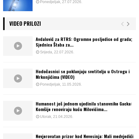
Ponedjeljak, 27.07.2026.
VIDEO PRILOZI
Avdalović za RTRS: Ogromne posljedice od grada;
Sjednica Štaba za...
Srijeda, 22.07.2026.
Hodočasnici se poklanjaju svetitelju u Ostrogu i
Mrkonjićima (VIDEO)
Ponedjeljak, 11.05.2026.
Humanost još jednom ujedinila stanovnike Gacka:
Komšije renoviraju kuću Milovićima...
Utorak, 21.04.2026.
Nevjerovatan prizor kod Nevesinja: Mali medvjedići