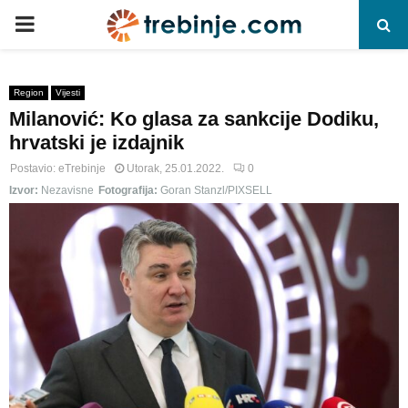
P
R
Region
Vijesti
Milanović: Ko glasa za sankcije Dodiku,
I
hrvatski je izdajnik
M
Postavio:
eTrebinje
Utorak, 25.01.2022.
0
Izvor:
Nezavisne
Fotografija:
Goran Stanzl/PIXSELL
A
R
Y
M