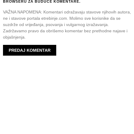
BROWSERU ZA BUDUĆE KOMENTARE.
VAŽNA NAPOMENA: Komentari odražavaju stavove njihovih autora,
ne i stavove portala etrebinje.com. Molimo sve korisnike da se
suzdrže od vrijeđanja, psovanja i vulgarnog izražavanja.
Zadržavamo pravo da obrišemo komentar bez prethodne najave i
objašnjenja.