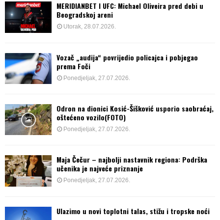
MERIDIANBET I UFC: Michael Oliveira pred debi u
Beogradskoj areni
Utorak, 28.07.2026.
Vozač „audija“ povrijedio policajca i pobjegao
prema Foči
Ponedjeljak, 27.07.2026.
Odron na dionici Kosić-Šišković usporio saobraćaj,
oštećeno vozilo(FOTO)
Ponedjeljak, 27.07.2026.
Maja Čečur – najbolji nastavnik regiona: Podrška
učenika je najveće priznanje
Ponedjeljak, 27.07.2026.
Ulazimo u novi toplotni talas, stižu i tropske noći