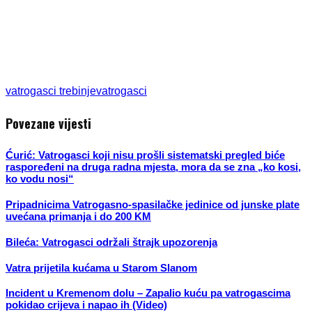
vatrogasci trebinje
vatrogasci
Povezane vijesti
Ćurić: Vatrogasci koji nisu prošli sistematski pregled biće
raspoređeni na druga radna mjesta, mora da se zna „ko kosi,
ko vodu nosi“
Pripadnicima Vatrogasno-spasilačke jedinice od junske plate
uvećana primanja i do 200 KM
Bileća: Vatrogasci održali štrajk upozorenja
Vatra prijetila kućama u Starom Slanom
Incident u Kremenom dolu – Zapalio kuću pa vatrogascima
pokidao crijeva i napao ih (Video)