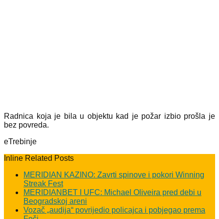
Radnica koja je bila u objektu kad je požar izbio prošla je
bez povreda.
eTrebinje
Inline Related Posts
MERIDIAN KAZINO: Zavrti spinove i pokori Winning
Streak Fest
MERIDIANBET I UFC: Michael Oliveira pred debi u
Beogradskoj areni
Vozač „audija“ povrijedio policajca i pobjegao prema
Foči