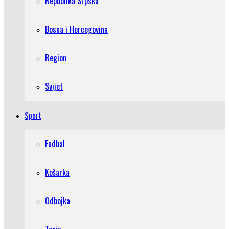
Republika Srpska
Bosna i Hercegovina
Region
Svijet
Sport
Fudbal
Košarka
Odbojka