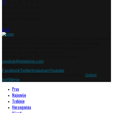
3
4
5
6
7
8
9
10
11
12
13
14
15
16
17
18
19
20
21
22
23
24
25
26
27
28
29
30
31
« jul
Portal je nastao 2012. godine. Pratimo dešavanja iz gradova
i mjesta Istočne i stare Hercegovine, te regiona i svijeta.
Ukoliko želite da nam pošaljete tekst, sliku ili neku
informaciju slobodno nam se javite.
Kontakti: Telefon +387 66 148 087 ili email
urednik@etrebinje.com
Pratite nas
Facebook
Twitter
Instagram
Youtube
© 2012 - 2023 eTrebinje. Sva prava zadržana.
Uslovi
korištenja
Prva
Najnovije
Trebinje
Hercegovina