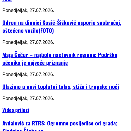
Ponedjeljak, 27.07.2026.
Odron na dionici Kosić-Šišković usporio saobraćaj,
oštećeno vozilo(FOTO)
Ponedjeljak, 27.07.2026.
Maja Čečur – najbolji nastavnik regiona: Podrška
učenika je najveće priznanje
Ponedjeljak, 27.07.2026.
Ulazimo u novi toplotni talas, stižu i tropske noći
Ponedjeljak, 27.07.2026.
Video prilozi
Avdalović za RTRS: Ogromne posljedice od grada;
Sjednica Štaba za...