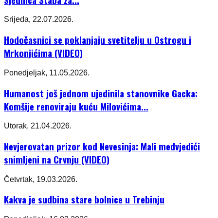
Srijeda, 22.07.2026.
Hodočasnici se poklanjaju svetitelju u Ostrogu i
Mrkonjićima (VIDEO)
Ponedjeljak, 11.05.2026.
Humanost još jednom ujedinila stanovnike Gacka:
Komšije renoviraju kuću Milovićima...
Utorak, 21.04.2026.
Nevjerovatan prizor kod Nevesinja: Mali medvjedići
snimljeni na Crvnju (VIDEO)
Četvrtak, 19.03.2026.
Kakva je sudbina stare bolnice u Trebinju