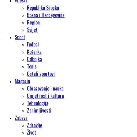
Vijesti
Republika Srpska
Bosna i Hercegovina
Region
Svijet
Sport
Fudbal
Košarka
Odbojka
Tenis
Ostali sportovi
Magazin
Obrazovanje i nauka
Umjetnost i kultura
Tehnologija
Zanimljivosti
Zabava
Zdravlje
Život