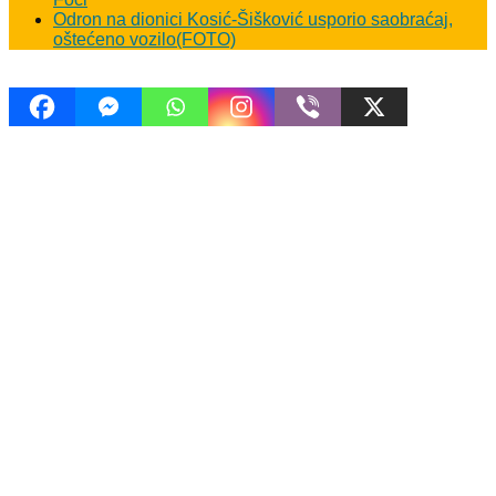
Odron na dionici Kosić-Šišković usporio saobraćaj,
oštećeno vozilo(FOTO)