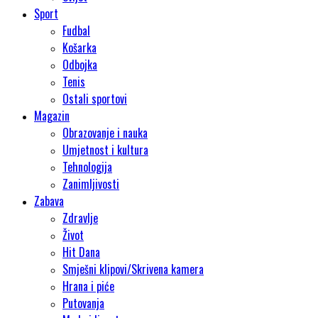
Sport
Fudbal
Košarka
Odbojka
Tenis
Ostali sportovi
Magazin
Obrazovanje i nauka
Umjetnost i kultura
Tehnologija
Zanimljivosti
Zabava
Zdravlje
Život
Hit Dana
Smješni klipovi/Skrivena kamera
Hrana i piće
Putovanja