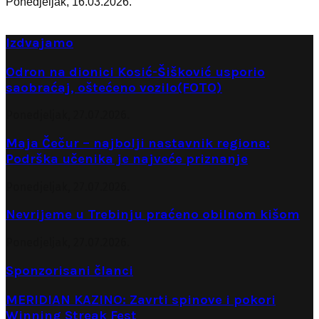
Ponedjeljak, 16.03.2026.
Izdvajamo
Odron na dionici Kosić-Šišković usporio
saobraćaj, oštećeno vozilo(FOTO)
Ponedjeljak, 27.07.2026.
Maja Čečur – najbolji nastavnik regiona:
Podrška učenika je najveće priznanje
Ponedjeljak, 27.07.2026.
Nevrijeme u Trebinju praćeno obilnom kišom
Ponedjeljak, 27.07.2026.
Sponzorisani članci
MERIDIAN KAZINO: Zavrti spinove i pokori
Winning Streak Fest