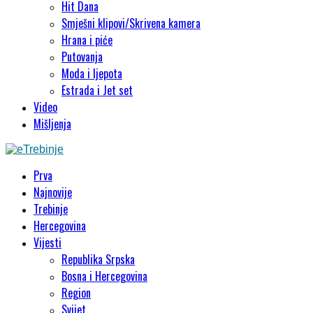
Hit Dana
Smješni klipovi/Skrivena kamera
Hrana i piće
Putovanja
Moda i ljepota
Estrada i Jet set
Video
Mišljenja
Prva
Najnovije
Trebinje
Hercegovina
Vijesti
Republika Srpska
Bosna i Hercegovina
Region
Svijet