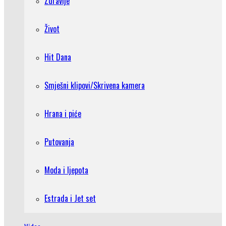
Zdravlje
Život
Hit Dana
Smješni klipovi/Skrivena kamera
Hrana i piće
Putovanja
Moda i ljepota
Estrada i Jet set