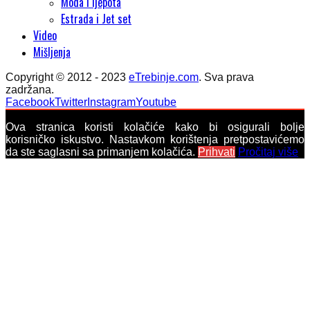
Moda i ljepota
Estrada i Jet set
Video
Mišljenja
Copyright © 2012 - 2023
eTrebinje.com
. Sva prava
zadržana.
Facebook
Twitter
Instagram
Youtube
Ova stranica koristi kolačiće kako bi osigurali bolje
korisničko iskustvo. Nastavkom korištenja pretpostavićemo
da ste saglasni sa primanjem kolačića.
Prihvati
Pročitaj više