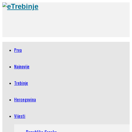
Prva
Najnovije
Trebinje
Hercegovina
Vijesti