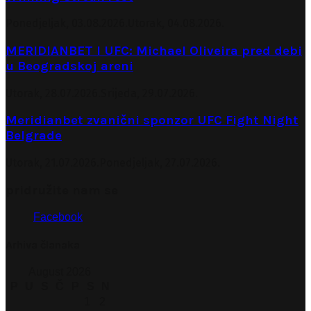
Ponedjeljak, 03.08.2026.
Utorak, 04.08.2026.
MERIDIANBET I UFC: Michael Oliveira pred debi
u Beogradskoj areni
Utorak, 28.07.2026.
Srijeda, 29.07.2026.
Meridianbet zvanični sponzor UFC Fight Night
Belgrade
Utorak, 21.07.2026.
Ponedjeljak, 27.07.2026.
pridružite nam se
Facebook
Arhiva članaka
August 2026
P
U
S
Č
P
S
N
1
2