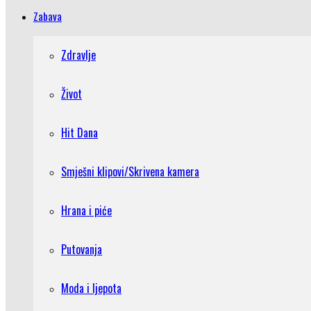
Zabava
Zdravlje
Život
Hit Dana
Smješni klipovi/Skrivena kamera
Hrana i piće
Putovanja
Moda i ljepota