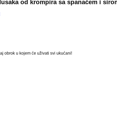
Musaka od krompira sa spanaćem i siro
0
j obrok u kojem će uživati svi ukućani!