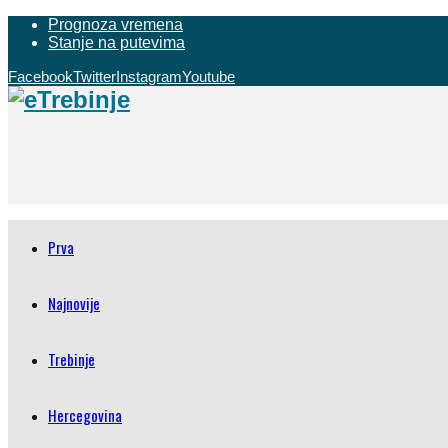
Prognoza vremena
Stanje na putevima
Facebook
Twitter
Instagram
Youtube
Prva
Najnovije
Trebinje
Hercegovina