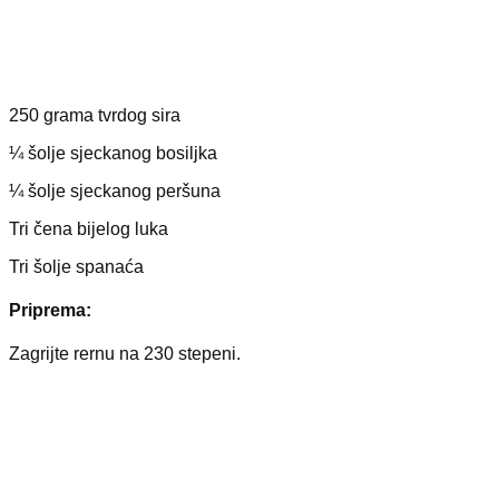
250 grama tvrdog sira
¼ šolje sjeckanog bosiljka
¼ šolje sjeckanog peršuna
Tri čena bijelog luka
Tri šolje spanaća
Priprema:
Zagrijte rernu na 230 stepeni.