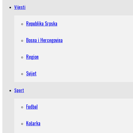
Vijesti
Republika Srpska
Bosna i Hercegovina
Region
Svijet
Sport
Fudbal
Košarka