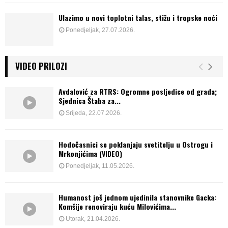
Ulazimo u novi toplotni talas, stižu i tropske noći
Ponedjeljak, 27.07.2026.
VIDEO PRILOZI
Avdalović za RTRS: Ogromne posljedice od grada;
Sjednica Štaba za...
Srijeda, 22.07.2026.
Hodočasnici se poklanjaju svetitelju u Ostrogu i
Mrkonjićima (VIDEO)
Ponedjeljak, 11.05.2026.
Humanost još jednom ujedinila stanovnike Gacka:
Komšije renoviraju kuću Milovićima...
Utorak, 21.04.2026.