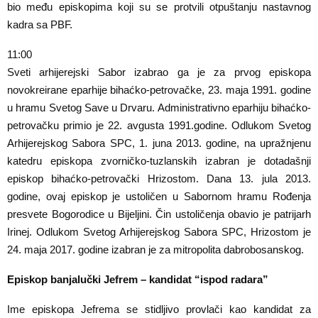
bio među episkopima koji su se protvili otpuštanju nastavnog
kadra sa PBF.
11:00
Sveti arhijerejski Sabor izabrao ga je za prvog episkopa
novokreirane eparhije bihaćko-petrovačke, 23. maja 1991. godine
u hramu Svetog Save u Drvaru. Administrativno eparhiju bihaćko-
petrovačku primio je 22. avgusta 1991.godine. Odlukom Svetog
Arhijerejskog Sabora SPC, 1. juna 2013. godine, na upražnjenu
katedru episkopa zvorničko-tuzlanskih izabran je dotadašnji
episkop bihaćko-petrovački Hrizostom. Dana 13. jula 2013.
godine, ovaj episkop je ustoličen u Sabornom hramu Rođenja
presvete Bogorodice u Bijeljini. Čin ustoličenja obavio je patrijarh
Irinej. Odlukom Svetog Arhijerejskog Sabora SPC, Hrizostom je
24. maja 2017. godine izabran je za mitropolita dabrobosanskog.
Episkop banjalučki Jefrem – kandidat “ispod radara”
Ime episkopa Jefrema se stidljivo provlači kao kandidat za