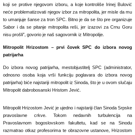
koji se protive njegovom izboru, a koje kontroliše Irinej Bulović
neće problematizovati njegov izbor za mitropolita, jer misle da mu
to umanjuje šanse za tron SPC. Bitno je da se što pre organizuje
Sabor i da se pitanje mitropolita reši, jer izazovi za Crnu Goru
nisu prošli”, govorio je naš sagovornik iz Mitropolije.
Mitropolit Hrizostom – prvi čovek SPC do izbora novog
patrijarha
Do izbora novog patrijarha, mestobjustitelj SPC (administrator,
odnosno osoba koja vrši funkciju poglavara do izbora novog
patrijarha) biće najstariji mitropolit iz Sinoda, što je u ovom slučaju
Mitropolit dabrobosanski Hristom Jević.
Mitropolit Hrizostom Jević je ujedno i najstariji član Sinoda Srpske
pravoslavne crkve. Tokom nedavnih turbulencija na
Pravoslavnom bogoslovskom fakultetu, kad se na Sinodu
razmatrao otkaz profesorima te obrazovne ustanove, Hrizostom