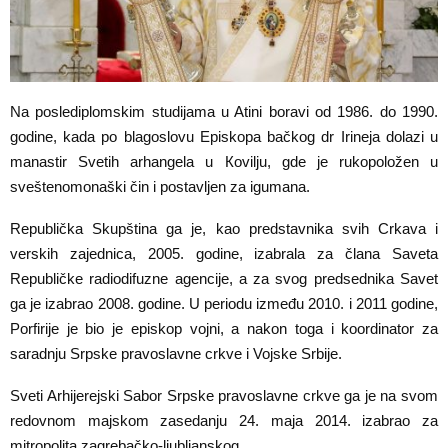
Na poslediplomskim studijama u Atini boravi od 1986. do 1990.
godine, kada po blagoslovu Episkopa bačkog dr Irineja dolazi u
manastir Svetih arhangela u Кovilju, gde je rukopoložen u
sveštenomonaški čin i postavljen za igumana.
Republička Skupština ga je, kao predstavnika svih Crkava i
verskih zajednica, 2005. godine, izabrala za člana Saveta
Republičke radiodifuzne agencije, a za svog predsednika Savet
ga je izabrao 2008. godine. U periodu između 2010. i 2011 godine,
Porfirije je bio je episkop vojni, a nakon toga i koordinator za
saradnju Srpske pravoslavne crkve i Vojske Srbije.
Sveti Arhijerejski Sabor Srpske pravoslavne crkve ga je na svom
redovnom majskom zasedanju 24. maja 2014. izabrao za
mitropolita zagrebačko-ljubljanskog.