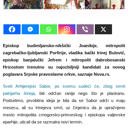
E
N
U
Episkop budimljansko-nikšićki Joanikije, mitropolit
zagrebačko-ljubljanski Porfirije, vladika bački Irinej Bulović,
episkop banjalučki Jefrem i mitropolit dabrobosanski
Hrizostom trenutno su najozbiljniji kandidati za novog
poglavara Srpske pravoslavne crkve, saznaje Nova.rs.
Sveti Arhijerejski Sabor, po svemu sudeći će, zbog smrti
patrijarha Irineja,
biti održan ranije nego što je planirano.
Podsetimo, prvobitna ideja je bila da se Sabor održi u maju
mesecu, ali su Irinejeva smrt, uz činjenicu da je upražnjeno
mesto mitropolita crnogorsko-primorskog i episkopa valjevske
eparhije, uticali da se razmatra novi termin.