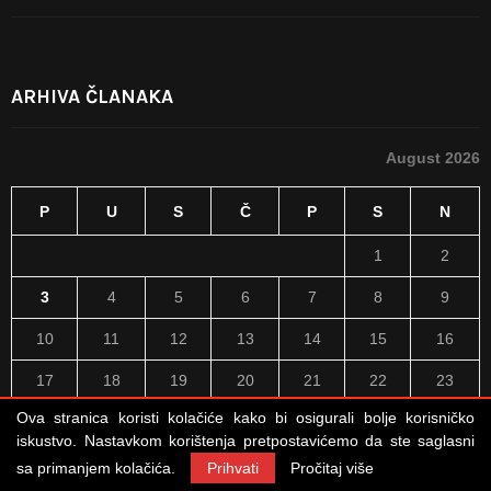
ARHIVA ČLANAKA
August 2026
P
U
S
Č
P
S
N
1
2
3
4
5
6
7
8
9
10
11
12
13
14
15
16
17
18
19
20
21
22
23
Ova stranica koristi kolačiće kako bi osigurali bolje korisničko
24
25
26
27
28
29
30
iskustvo. Nastavkom korištenja pretpostavićemo da ste saglasni
31
sa primanjem kolačića.
Prihvati
Pročitaj više