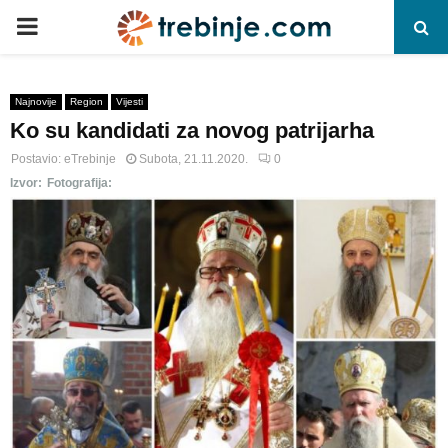
P
R
Najnovije
Region
Vijesti
Ko su kandidati za novog patrijarha
I
Postavio:
eTrebinje
Subota, 21.11.2020.
0
M
Izvor:
Fotografija:
A
R
Y
M