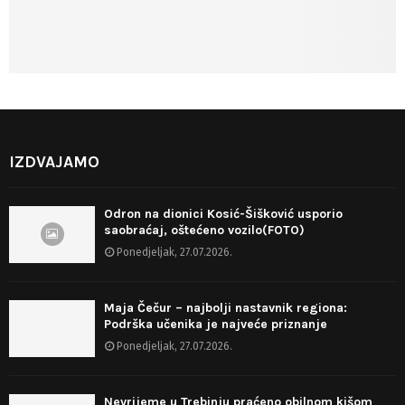
IZDVAJAMO
Odron na dionici Kosić-Šišković usporio
saobraćaj, oštećeno vozilo(FOTO)
Ponedjeljak, 27.07.2026.
Maja Čečur – najbolji nastavnik regiona:
Podrška učenika je najveće priznanje
Ponedjeljak, 27.07.2026.
Nevrijeme u Trebinju praćeno obilnom kišom