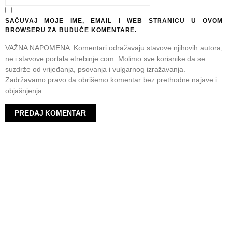
SAČUVAJ MOJE IME, EMAIL I WEB STRANICU U OVOM
BROWSERU ZA BUDUĆE KOMENTARE.
VAŽNA NAPOMENA: Komentari odražavaju stavove njihovih autora,
ne i stavove portala etrebinje.com. Molimo sve korisnike da se
suzdrže od vrijeđanja, psovanja i vulgarnog izražavanja.
Zadržavamo pravo da obrišemo komentar bez prethodne najave i
objašnjenja.