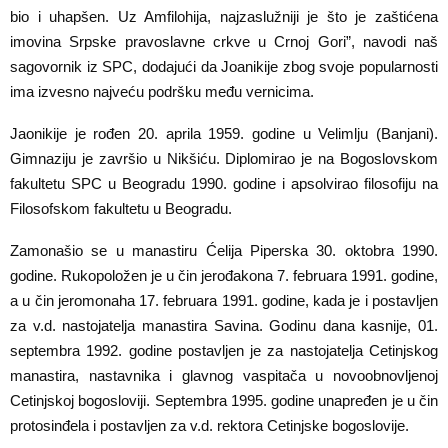
bio i uhapšen. Uz Amfilohija, najzaslužniji je što je zaštićena
imovina Srpske pravoslavne crkve u Crnoj Gori”, navodi naš
sagovornik iz SPC, dodajući da Joanikije zbog svoje popularnosti
ima izvesno najveću podršku među vernicima.
Jaonikije je rođen 20. aprila 1959. godine u Velimlju (Banjani).
Gimnaziju je završio u Nikšiću. Diplomirao je na Bogoslovskom
fakultetu SPC u Beogradu 1990. godine i apsolvirao filosofiju na
Filosofskom fakultetu u Beogradu.
Zamonašio se u manastiru Ćelija Piperska 30. oktobra 1990.
godine. Rukopoložen je u čin jerođakona 7. februara 1991. godine,
a u čin jeromonaha 17. februara 1991. godine, kada je i postavljen
za v.d. nastojatelja manastira Savina. Godinu dana kasnije, 01.
septembra 1992. godine postavljen je za nastojatelja Cetinjskog
manastira, nastavnika i glavnog vaspitača u novoobnovljenoj
Cetinjskoj bogosloviji. Septembra 1995. godine unapređen je u čin
protosinđela i postavljen za v.d. rektora Cetinjske bogoslovije.