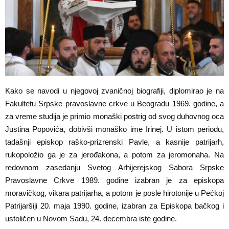
Kako se navodi u njegovoj zvaničnoj biografiji, diplomirao je na
Fakultetu Srpske pravoslavne crkve u Beogradu 1969. godine, a
za vreme studija je primio monaški postrig od svog duhovnog oca
Justina Popovića, dobivši monaško ime Irinej. U istom periodu,
tadašnji episkop raško-prizrenski Pavle, a kasnije patrijarh,
rukopoložio ga je za jerođakona, a potom za jeromonaha. Na
redovnom zasedanju Svetog Arhijerejskog Sabora Srpske
Pravoslavne Crkve 1989. godine izabran je za episkopa
moravičkog, vikara patrijarha, a potom je posle hirotonije u Pećkoj
Patrijaršiji 20. maja 1990. godine, izabran za Episkopa bačkog i
ustoličen u Novom Sadu, 24. decembra iste godine.