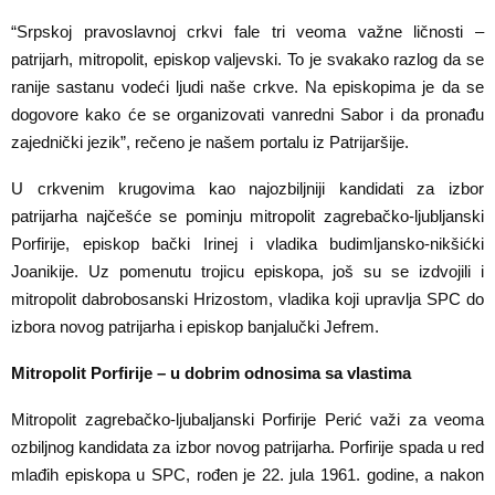
“Srpskoj pravoslavnoj crkvi fale tri veoma važne ličnosti –
patrijarh, mitropolit, episkop valjevski. To je svakako razlog da se
ranije sastanu vodeći ljudi naše crkve. Na episkopima je da se
dogovore kako će se organizovati vanredni Sabor i da pronađu
zajednički jezik”, rečeno je našem portalu iz Patrijaršije.
U crkvenim krugovima kao najozbiljniji kandidati za izbor
patrijarha najčešće se pominju mitropolit zagrebačko-ljubljanski
Porfirije, episkop bački Irinej i vladika budimljansko-nikšićki
Joanikije. Uz pomenutu trojicu episkopa, još su se izdvojili i
mitropolit dabrobosanski Hrizostom, vladika koji upravlja SPC do
izbora novog patrijarha i episkop banjalučki Jefrem.
Mitropolit Porfirije – u dobrim odnosima sa vlastima
Mitropolit zagrebačko-ljubaljanski Porfirije Perić važi za veoma
ozbiljnog kandidata za izbor novog patrijarha. Porfirije spada u red
mlađih episkopa u SPC, rođen je 22. jula 1961. godine, a nakon