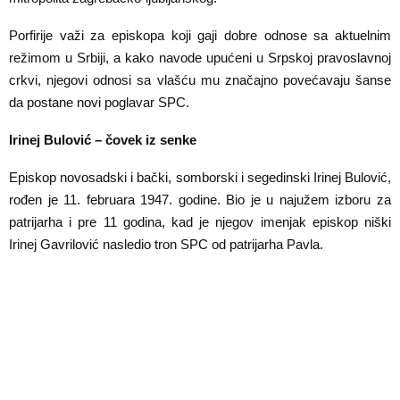
Porfirije važi za episkopa koji gaji dobre odnose sa aktuelnim
režimom u Srbiji, a kako navode upućeni u Srpskoj pravoslavnoj
crkvi, njegovi odnosi sa vlašću mu značajno povećavaju šanse
da postane novi poglavar SPC.
Irinej Bulović – čovek iz senke
Episkop novosadski i bački, somborski i segedinski Irinej Bulović,
rođen je 11. februara 1947. godine. Bio je u najužem izboru za
patrijarha i pre 11 godina, kad je njegov imenjak episkop niški
Irinej Gavrilović nasledio tron SPC od patrijarha Pavla.