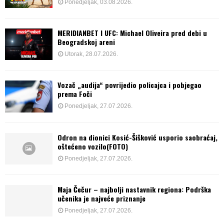
Ponedjeljak, 03.08.2026.
MERIDIANBET I UFC: Michael Oliveira pred debi u
Beogradskoj areni
Utorak, 28.07.2026.
Vozač „audija“ povrijedio policajca i pobjegao
prema Foči
Ponedjeljak, 27.07.2026.
Odron na dionici Kosić-Šišković usporio saobraćaj,
oštećeno vozilo(FOTO)
Ponedjeljak, 27.07.2026.
Maja Čečur – najbolji nastavnik regiona: Podrška
učenika je najveće priznanje
Ponedjeljak, 27.07.2026.