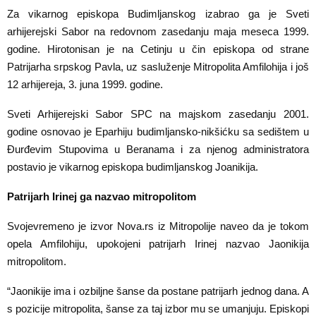
Za vikarnog episkopa Budimljanskog izabrao ga je Sveti
arhijerejski Sabor na redovnom zasedanju maja meseca 1999.
godine. Hirotonisan je na Cetinju u čin episkopa od strane
Patrijarha srpskog Pavla, uz sasluženje Mitropolita Amfilohija i još
12 arhijereja, 3. juna 1999. godine.
Sveti Arhijerejski Sabor SPC na majskom zasedanju 2001.
godine osnovao je Eparhiju budimljansko-nikšićku sa sedištem u
Đurđevim Stupovima u Beranama i za njenog administratora
postavio je vikarnog episkopa budimljanskog Joanikija.
Patrijarh Irinej ga nazvao mitropolitom
Svojevremeno je izvor Nova.rs iz Mitropolije naveo da je tokom
opela Amfilohiju, upokojeni patrijarh Irinej nazvao Jaonikija
mitropolitom.
“Jaonikije ima i ozbiljne šanse da postane patrijarh jednog dana. A
s pozicije mitropolita, šanse za taj izbor mu se umanjuju. Episkopi