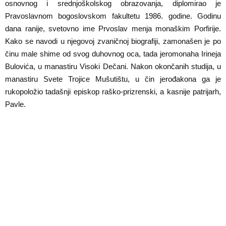
osnovnog i srednjoškolskog obrazovanja, diplomirao je
Pravoslavnom bogoslovskom fakultetu 1986. godine. Godinu
dana ranije, svetovno ime Prvoslav menja monaškim Porfirije.
Kako se navodi u njegovoj zvaničnoj biografiji, zamonašen je po
činu male shime od svog duhovnog oca, tada jeromonaha Irineja
Bulovića, u manastiru Visoki Dečani. Nakon okončanih studija, u
manastiru Svete Trojice Mušutištu, u čin jerođakona ga je
rukopoložio tadašnji episkop raško-prizrenski, a kasnije patrijarh,
Pavle.