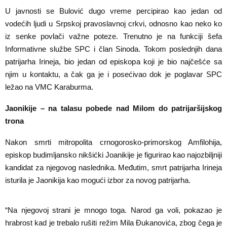
U javnosti se Bulović dugo vreme percipirao kao jedan od
vodećih ljudi u Srpskoj pravoslavnoj crkvi, odnosno kao neko ko
iz senke povlači važne poteze. Trenutno je na funkciji šefa
Informativne službe SPC i član Sinoda. Tokom poslednjih dana
patrijarha Irineja, bio jedan od episkopa koji je bio najčešće sa
njim u kontaktu, a čak ga je i posećivao dok je poglavar SPC
ležao na VMC Karaburma.
Jaonikije – na talasu pobede nad Milom do patrijaršijskog
trona
Nakon smrti mitropolita crnogorosko-primorskog Amfilohija,
episkop budimljansko nikšićki Joanikije je figurirao kao najozbiljniji
kandidat za njegovog naslednika. Međutim, smrt patrijarha Irineja
isturila je Jaonikija kao mogući izbor za novog patrijarha.
“Na njegovoj strani je mnogo toga. Narod ga voli, pokazao je
hrabrost kad je trebalo rušiti režim Mila Đukanovića, zbog čega je