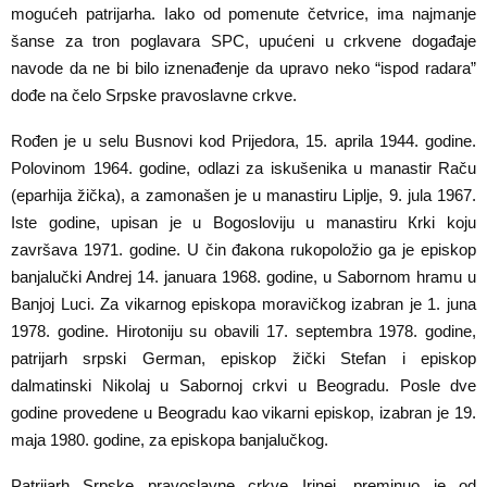
mogućeh patrijarha. Iako od pomenute četvrice, ima najmanje
šanse za tron poglavara SPC, upućeni u crkvene događaje
navode da ne bi bilo iznenađenje da upravo neko “ispod radara”
dođe na čelo Srpske pravoslavne crkve.
Rođen je u selu Busnovi kod Prijedora, 15. aprila 1944. godine.
Polovinom 1964. godine, odlazi za iskušenika u manastir Raču
(eparhija žička), a zamonašen je u manastiru Liplje, 9. jula 1967.
Iste godine, upisan je u Bogosloviju u manastiru Кrki koju
završava 1971. godine. U čin đakona rukopoložio ga je episkop
banjalučki Andrej 14. januara 1968. godine, u Sabornom hramu u
Banjoj Luci. Za vikarnog episkopa moravičkog izabran je 1. juna
1978. godine. Hirotoniju su obavili 17. septembra 1978. godine,
patrijarh srpski German, episkop žički Stefan i episkop
dalmatinski Nikolaj u Sabornoj crkvi u Beogradu. Posle dve
godine provedene u Beogradu kao vikarni episkop, izabran je 19.
maja 1980. godine, za episkopa banjalučkog.
Patrijarh Srpske pravoslavne crkve Irinej, preminuo je od