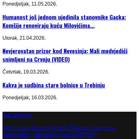
Ponedjeljak, 11.05.2026.
Humanost još jednom ujedinila stanovnike Gacka:
Komšije renoviraju kuću Milovićima...
Utorak, 21.04.2026.
Nevjerovatan prizor kod Nevesinja: Mali medvjedići
snimljeni na Crvnju (VIDEO)
Četvrtak, 19.03.2026.
Kakva je sudbina stare bolnice u Trebinju
Ponedjeljak, 16.03.2026.
Izdvajamo
Odron na dionici Kosić-Šišković usporio
saobraćaj, oštećeno vozilo(FOTO)