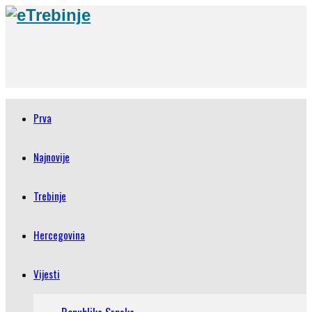
Prva
Najnovije
Trebinje
Hercegovina
Vijesti