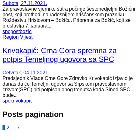
Subota, 27.11.2021.
Za pravoslavne vjernike sutra počinje šestonedjeljni Božićni
post, koji prethodi najradosnijem hrišćanskom prazniku
Roždestvu Hristovom – Božiću. Priprema za Božić, koji se
proslavlja 7. januara,...
spc
post
bozic
Region
Vijesti
Krivokapić: Crna Gora spremna za
potpis Temeljnog ugovora sa SPC
Četvrtak, 04.11.2021.
Predsjednik Vlade Crne Gore Zdravko Krivokapić izjavio je
danas da će Temeljni ugovor sa Srpskom pravoslavnom
crkvom(SPC) biti potpisan onog trenutka kada Sinod SPC
bude...
spc
krivokapic
Posts pagination
1
2
…
7