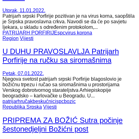
Utorak, 11.01.2022.
Patrijarh srpski Porfirije pozitivan je na virus korna, saopštila
je Srpska pravoslavna crkva. Navodi se da će po savjetu
ljekara, u skladu s određenim protokolom,...
PATRIJARH PORFIRIJE
spc
virus korona
Region
Vijesti
U DUHU PRAVOSLAVLJA Patrijarh
Porfirije na ručku sa siromašnima
Petak, 07.01.2022.
Njegova svetost patrijarh srpski Porfirije blagoslovio je
božićnu trpezu i ručao sa siromašnima u prostorijama
Verskog dobrotvornog starateljstva Arhiepiskopije
beogradsko – karlovačke u Beogradu. U...
patrijarh
ručak
beskućnici
spc
bozic
Republika Srpska
Vijesti
PRIPREMA ZA BOŽIĆ Sutra počinje
šestonedjeljni Božićni post