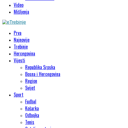
Video
Mišljenja
Prva
Najnovije
Trebinje
Hercegovina
Vijesti
Republika Srpska
Bosna i Hercegovina
Region
Svijet
Sport
Fudbal
Košarka
Odbojka
Tenis