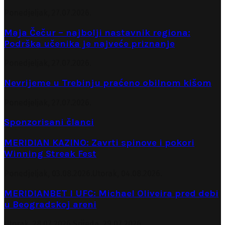
Ponedjeljak, 27.07.2026.
Maja Čečur – najbolji nastavnik regiona:
Podrška učenika je najveće priznanje
Ponedjeljak, 27.07.2026.
Nevrijeme u Trebinju praćeno obilnom kišom
Ponedjeljak, 27.07.2026.
Sponzorisani članci
MERIDIAN KAZINO: Zavrti spinove i pokori
Winning Streak Fest
Ponedjeljak, 03.08.2026.
Utorak, 04.08.2026.
MERIDIANBET I UFC: Michael Oliveira pred debi
u Beogradskoj areni
Utorak, 28.07.2026.
Srijeda, 29.07.2026.