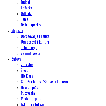
Fudbal
Košarka
Odbojka
Tenis
Ostali sportovi
Magazin
Obrazovanje i nauka
Umjetnost i kultura
Tehnologija
Zanimljivosti
Zabava
Zdravlje
Život
Hit Dana
Smješni klipovi/Skrivena kamera
Hrana i piće
Putovanja
Moda i ljepota
Estrada i Jet set