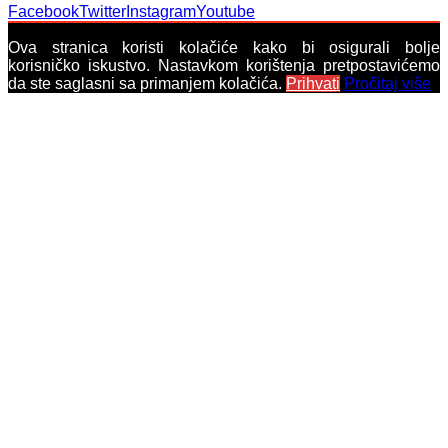
Facebook
Twitter
Instagram
Youtube
Ova stranica koristi kolačiće kako bi osigurali bolje
korisničko iskustvo. Nastavkom korištenja pretpostavićemo
da ste saglasni sa primanjem kolačića.
Prihvati
Pročitaj više