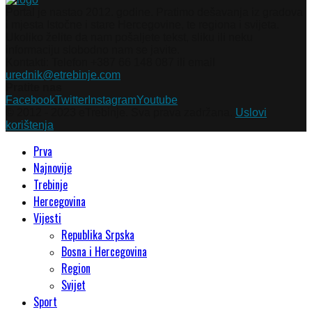
Portal je nastao 2012. godine. Pratimo dešavanja iz gradova
i mjesta Istočne i stare Hercegovine, te regiona i svijeta.
Ukoliko želite da nam pošaljete tekst, sliku ili neku
informaciju slobodno nam se javite.
Kontakti: Telefon +387 66 148 087 ili email
urednik@etrebinje.com
Pratite nas
Facebook
Twitter
Instagram
Youtube
© 2012 - 2023 eTrebinje. Sva prava zadržana.
Uslovi
korištenja
Prva
Najnovije
Trebinje
Hercegovina
Vijesti
Republika Srpska
Bosna i Hercegovina
Region
Svijet
Sport