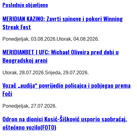
Poslednje objavljeno
MERIDIAN KAZINO: Zavrti spinove i pokori Winning
Streak Fest
Ponedjeljak, 03.08.2026.
Utorak, 04.08.2026.
MERIDIANBET I UFC: Michael Oliveira pred debi u
Beogradskoj areni
Utorak, 28.07.2026.
Srijeda, 29.07.2026.
Vozač „audija“ povrijedio policajca i pobjegao prema
Foči
Ponedjeljak, 27.07.2026.
Odron na dionici Kosić-Šišković usporio saobraćaj,
oštećeno vozilo(FOTO)