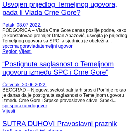
Usvojen prijedlog Temeljnog ugovora,
pada li Vlada Crne Gore?
Petak, 08.07.2022.
PODGORICA – Vlada Crne Gore danas poslije podne, kako
je konstatovao premijer Dritan Abazović, usvojila je prijedlog
Temeljnog ugovora sa SPC, a sjednicu je obeležila...
spc
crna gora
vlada
temeljni ugovor
Region
Vijesti
“Postignuta saglasnost o Temeljnom
ugovoru između SPC i Crne Gore”
Četvrtak, 30.06.2022.
BEOGRAD – Njegova svetost patrijarh srpski Porfirije rekao
je danas da je postignuta saglasnost o Temeljnom ugovoru
između Crne Gore i Srpske pravoslavne crkve. Srpski...
spc
sporazum
dogovor
Vijesti
SUTRA DUHOVI Pravoslavni praznik