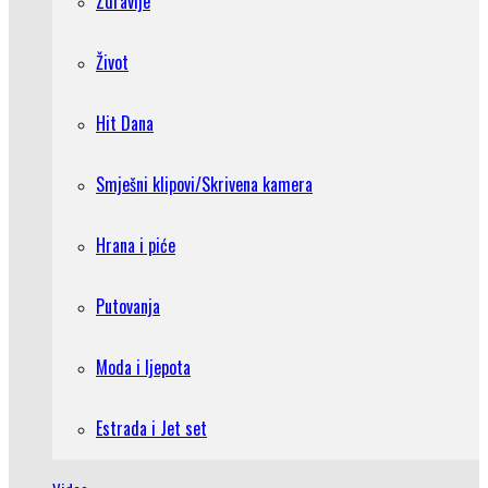
Zdravlje
Život
Hit Dana
Smješni klipovi/Skrivena kamera
Hrana i piće
Putovanja
Moda i ljepota
Estrada i Jet set