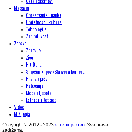
Ostali sportovi
Magazin
Obrazovanje i nauka
Umjetnost i kultura
Tehnologija
Zanimljivosti
Zabava
Zdravlje
Život
Hit Dana
Smješni klipovi/Skrivena kamera
Hrana i piće
Putovanja
Moda i ljepota
Estrada i Jet set
Video
Mišljenja
Copyright © 2012 - 2023
eTrebinje.com
. Sva prava
zadržana.