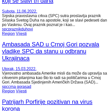
koji se slavi tri dana
Subota, 11.06.2022.
Srpska pravoslavna crkva (SPC) sutra proslavlja praznik
Silaska Svetog Duha na apostole, koji se slavi pedeseti dan
po Vaskrsu. Ovaj praznik poznat je i kao...
spc
praznik
duhovi
Region
Vijesti
Ambasada SAD u Crnoj Gori pozvala
vladike SPC da stanu u odbranu
Ukrajinaca
Utorak, 15.03.2022.
Vjerovatno ambasada Amerike misli da može da upravlja sa
crkvenim pitanjima kao što to radi sa političarima u Crnoj
Gori. Ambasada Sjedinjenih Američkih Država (SAD)...
spc
crna gora
sad
Region
Vijesti
Patrijarh Porfirije pozitivan na virus
korona