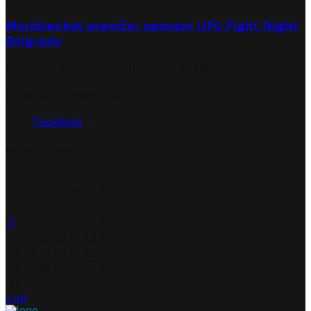
Meridianbet zvanični sponzor UFC Fight Night
Belgrade
Utorak, 21.07.2026.
Ponedjeljak, 27.07.2026.
pridružite nam se
Facebook
Arhiva članaka
August 2026
P
U
S
Č
P
S
N
1
2
3
4
5
6
7
8
9
10
11
12
13
14
15
16
17
18
19
20
21
22
23
24
25
26
27
28
29
30
31
« jul