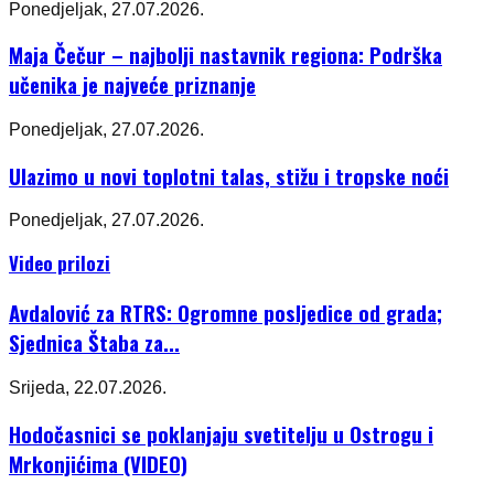
Ponedjeljak, 27.07.2026.
Maja Čečur – najbolji nastavnik regiona: Podrška
učenika je najveće priznanje
Ponedjeljak, 27.07.2026.
Ulazimo u novi toplotni talas, stižu i tropske noći
Ponedjeljak, 27.07.2026.
Video prilozi
Avdalović za RTRS: Ogromne posljedice od grada;
Sjednica Štaba za...
Srijeda, 22.07.2026.
Hodočasnici se poklanjaju svetitelju u Ostrogu i
Mrkonjićima (VIDEO)