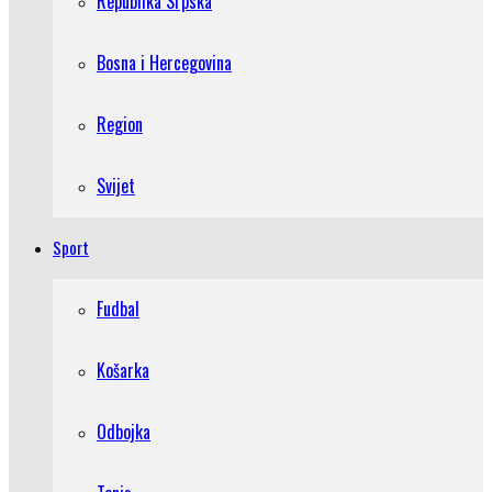
Republika Srpska
Bosna i Hercegovina
Region
Svijet
Sport
Fudbal
Košarka
Odbojka