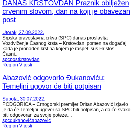
DANAS KRSTOVDAN Praznik obilježen
crvenim slovom, dan na koji je obavezan
post
Utorak, 27.09.2022.
Srpska pravoslavna crkva (SPC) danas proslavlja
Vozdviženje Časnog krsta – Krstovdan, pomen na događaj
kada je pronađen krst na kojem je raspet Isus Hristos.
Časni...
spc
post
krstovdan
Region
Vijesti
Abazović odgovorio Đukanoviću:
Temeljni ugovor će biti potpisan
Subota, 30.07.2022.
PODGORICA – Crnogorski premijer Dritan Abazović izjavio
je da će Temeljni ugovor sa SPC biti potpisan, a da će svako
biti odgovoran za svoje poteze....
spc
đukanović
abazović
Region
Vijesti