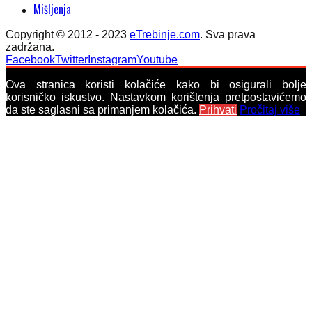
Mišljenja
Copyright © 2012 - 2023
eTrebinje.com
. Sva prava
zadržana.
Facebook
Twitter
Instagram
Youtube
Ova stranica koristi kolačiće kako bi osigurali bolje
korisničko iskustvo. Nastavkom korištenja pretpostavićemo
da ste saglasni sa primanjem kolačića.
Prihvati
Pročitaj više