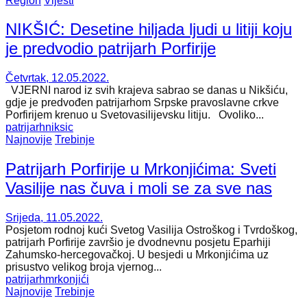
Region
Vijesti
NIKŠIĆ: Desetine hiljada ljudi u litiji koju
je predvodio patrijarh Porfirije
Četvrtak, 12.05.2022.
VJERNI narod iz svih krajeva sabrao se danas u Nikšiću,
gdje je predvođen patrijarhom Srpske pravoslavne crkve
Porfirijem krenuo u Svetovasilijevsku litiju. Ovoliko...
patrijarh
niksic
Najnovije
Trebinje
Patrijarh Porfirije u Mrkonjićima: Sveti
Vasilije nas čuva i moli se za sve nas
Srijeda, 11.05.2022.
Posjetom rodnoj kući Svetog Vasilija Ostroškog i Tvrdoškog,
patrijarh Porfirije završio je dvodnevnu posjetu Eparhiji
Zahumsko-hercegovačkoj. U besjedi u Mrkonjićima uz
prisustvo velikog broja vjernog...
patrijarh
mrkonjići
Najnovije
Trebinje