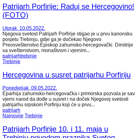
Patrijarh Porfirije: Raduj se Hercegovino!
(FOTO)
Utorak, 10.05.2022.
Njegova svetost Patrijarh Porfirije stigao je u prvu kanonsku
posjetu Trebinju, gdje ga je dočekao Njegovo
Preosveštenstvo Episkop zahumsko-hercegovački Dimitrije
sa sveštenstvom, monaštvom i vjernim...
patrijarh
trebinje
Trebinje
Hercegovina u susret patrijarhu Porfiriju
Ponedjeljak, 09.05.2022.
Eparhija zahumsko-hercegovačka i primorska pozvala je sav
vjerni narod da dođe u susret i na doček Njegovoj svetosti
patrijarhu srpskom Porfiriju koji će u prvu...
patrijarh
Najnovije
Trebinje
Patrijarh Porfirije 10. i 11. maja u
Trebinju povodom praznika Svetog