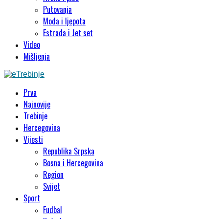
Putovanja
Moda i ljepota
Estrada i Jet set
Video
Mišljenja
Prva
Najnovije
Trebinje
Hercegovina
Vijesti
Republika Srpska
Bosna i Hercegovina
Region
Svijet
Sport
Fudbal