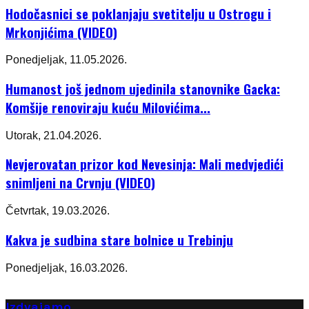
Hodočasnici se poklanjaju svetitelju u Ostrogu i
Mrkonjićima (VIDEO)
Ponedjeljak, 11.05.2026.
Humanost još jednom ujedinila stanovnike Gacka:
Komšije renoviraju kuću Milovićima...
Utorak, 21.04.2026.
Nevjerovatan prizor kod Nevesinja: Mali medvjedići
snimljeni na Crvnju (VIDEO)
Četvrtak, 19.03.2026.
Kakva je sudbina stare bolnice u Trebinju
Ponedjeljak, 16.03.2026.
Izdvajamo