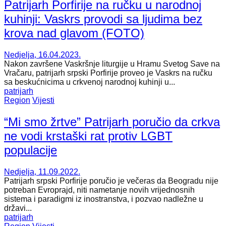
Patrijarh Porfirije na ručku u narodnoj
kuhinji: Vaskrs provodi sa ljudima bez
krova nad glavom (FOTO)
Nedjelja, 16.04.2023.
Nakon završene Vaskršnje liturgije u Hramu Svetog Save na
Vračaru, patrijarh srpski Porfirije proveo je Vaskrs na ručku
sa beskućnicima u crkvenoj narodnoj kuhinji u...
patrijarh
Region
Vijesti
“Mi smo žrtve” Patrijarh poručio da crkva
ne vodi krstaški rat protiv LGBT
populacije
Nedjelja, 11.09.2022.
Patrijarh srpski Porfirije poručio je večeras da Beogradu nije
potreban Evroprajd, niti nametanje novih vrijednosnih
sistema i paradigmi iz inostranstva, i pozvao nadležne u
državi...
patrijarh