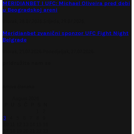
MERIDIANBET I UFC: Michael Oliveira pred debi
u Beogradskoj areni
Utorak, 28.07.2026.
Srijeda, 29.07.2026.
Meridianbet zvanični sponzor UFC Fight Night
Belgrade
Utorak, 21.07.2026.
Ponedjeljak, 27.07.2026.
pridružite nam se
Arhiva članaka
August 2026
P
U
S
Č
P
S
N
1
2
3
4
5
6
7
8
9
10
11
12
13
14
15
16
17
18
19
20
21
22
23