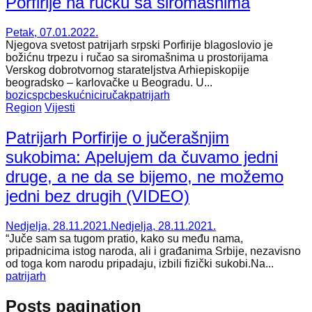
Porfirije na ručku sa siromašnima
Petak, 07.01.2022.
Njegova svetost patrijarh srpski Porfirije blagoslovio je
božićnu trpezu i ručao sa siromašnima u prostorijama
Verskog dobrotvornog starateljstva Arhiepiskopije
beogradsko – karlovačke u Beogradu. U...
bozic
spc
beskućnici
ručak
patrijarh
Region
Vijesti
Patrijarh Porfirije o jučerašnjim
sukobima: Apelujem da čuvamo jedni
druge, a ne da se bijemo, ne možemo
jedni bez drugih (VIDEO)
Nedjelja, 28.11.2021.
Nedjelja, 28.11.2021.
“Juče sam sa tugom pratio, kako su među nama,
pripadnicima istog naroda, ali i građanima Srbije, nezavisno
od toga kom narodu pripadaju, izbili fizički sukobi.Na...
patrijarh
Posts pagination