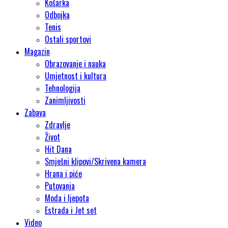
Košarka
Odbojka
Tenis
Ostali sportovi
Magazin
Obrazovanje i nauka
Umjetnost i kultura
Tehnologija
Zanimljivosti
Zabava
Zdravlje
Život
Hit Dana
Smješni klipovi/Skrivena kamera
Hrana i piće
Putovanja
Moda i ljepota
Estrada i Jet set
Video