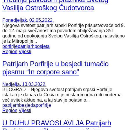
Vasilija Ostroškog Čudotvorca
Ponedjeljak, 02.05.2022.
Njegova svetost patrijarh srpski Porfirije prisustvovaće od 9.
do 12. maja svečanostima povodom obilježavanja 351
godine od upokojenja Svetog Vasilija Ostroškog, najavljeno
je iz Mitropolije...
porfirije
patrijarh
posjeta
Region
Vijesti
Patrijarh Porfirije u besjedi tumačio
pjesmu “In corpore sano”
Nedjelja, 13.03.2022.
BEOGRAD – Njegova svetost patrijarh srpski Porfirije
istakao je danas da Crkva nije ni staromodna niti moderna
već uvijek aktuelna, a taj stav je pojasnio...
patrijarh
besjeda
porfirije
Region
Vijesti
U DUHU PRAVOSLAVLJA Patrijarh