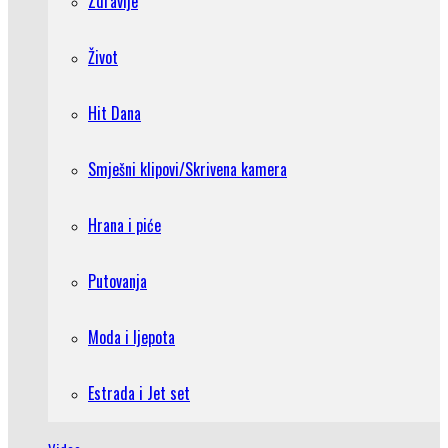
Zdravlje
Život
Hit Dana
Smješni klipovi/Skrivena kamera
Hrana i piće
Putovanja
Moda i ljepota
Estrada i Jet set