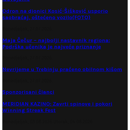
Odron na dionici Kosić-Šišković usporio
saobraćaj, oštećeno vozilo(FOTO)
Ponedjeljak, 27.07.2026.
Maja Čečur – najbolji nastavnik regiona:
Podrška učenika je najveće priznanje
Ponedjeljak, 27.07.2026.
Nevrijeme u Trebinju praćeno obilnom kišom
Ponedjeljak, 27.07.2026.
Sponzorisani članci
MERIDIAN KAZINO: Zavrti spinove i pokori
Winning Streak Fest
Ponedjeljak, 03.08.2026.
Utorak, 04.08.2026.