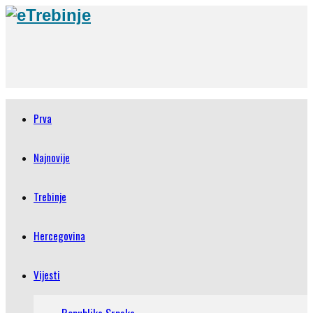
Prva
Najnovije
Trebinje
Hercegovina
Vijesti