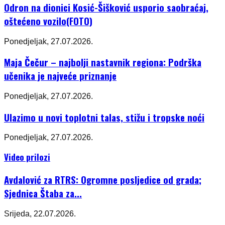
Odron na dionici Kosić-Šišković usporio saobraćaj,
oštećeno vozilo(FOTO)
Ponedjeljak, 27.07.2026.
Maja Čečur – najbolji nastavnik regiona: Podrška
učenika je najveće priznanje
Ponedjeljak, 27.07.2026.
Ulazimo u novi toplotni talas, stižu i tropske noći
Ponedjeljak, 27.07.2026.
Video prilozi
Avdalović za RTRS: Ogromne posljedice od grada;
Sjednica Štaba za...
Srijeda, 22.07.2026.