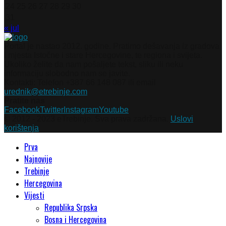
24
25
26
27
28
29
30
31
« jul
Portal je nastao 2012. godine. Pratimo dešavanja iz gradova
i mjesta Istočne i stare Hercegovine, te regiona i svijeta.
Ukoliko želite da nam pošaljete tekst, sliku ili neku
informaciju slobodno nam se javite.
Kontakti: Telefon +387 66 148 087 ili email
urednik@etrebinje.com
Pratite nas
Facebook
Twitter
Instagram
Youtube
© 2012 - 2023 eTrebinje. Sva prava zadržana.
Uslovi
korištenja
Prva
Najnovije
Trebinje
Hercegovina
Vijesti
Republika Srpska
Bosna i Hercegovina