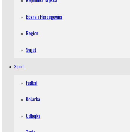
Republika Srpska
Bosna i Hercegovina
Region
Svijet
Sport
Fudbal
Košarka
Odbojka