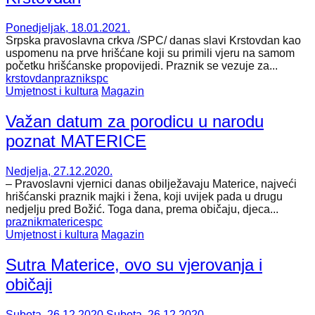
Ponedjeljak, 18.01.2021.
Srpska pravoslavna crkva /SPC/ danas slavi Krstovdan kao
uspomenu na prve hrišćane koji su primili vjeru na samom
početku hrišćanske propovijedi. Praznik se vezuje za...
krstovdan
praznik
spc
Umjetnost i kultura
Magazin
Važan datum za porodicu u narodu
poznat MATERICE
Nedjelja, 27.12.2020.
– Pravoslavni vjernici danas obilježavaju Materice, najveći
hrišćanski praznik majki i žena, koji uvijek pada u drugu
nedjelju pred Božić. Toga dana, prema običaju, djeca...
praznik
materice
spc
Umjetnost i kultura
Magazin
Sutra Materice, ovo su vjerovanja i
običaji
Subota, 26.12.2020.
Subota, 26.12.2020.