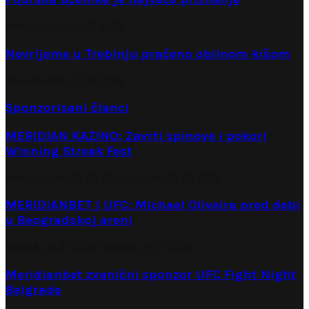
Ponedjeljak, 27.07.2026.
Nevrijeme u Trebinju praćeno obilnom kišom
Ponedjeljak, 27.07.2026.
Sponzorisani članci
MERIDIAN KAZINO: Zavrti spinove i pokori
Winning Streak Fest
Ponedjeljak, 03.08.2026.
Utorak, 04.08.2026.
MERIDIANBET I UFC: Michael Oliveira pred debi
u Beogradskoj areni
Utorak, 28.07.2026.
Srijeda, 29.07.2026.
Meridianbet zvanični sponzor UFC Fight Night
Belgrade