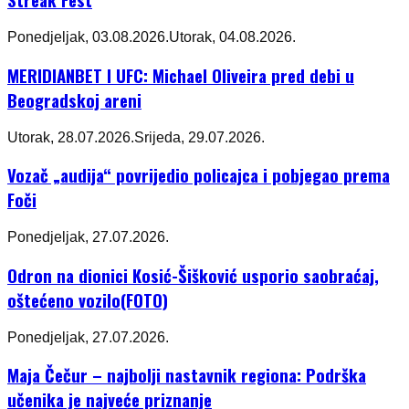
Ponedjeljak, 03.08.2026.
Utorak, 04.08.2026.
MERIDIANBET I UFC: Michael Oliveira pred debi u
Beogradskoj areni
Utorak, 28.07.2026.
Srijeda, 29.07.2026.
Vozač „audija“ povrijedio policajca i pobjegao prema
Foči
Ponedjeljak, 27.07.2026.
Odron na dionici Kosić-Šišković usporio saobraćaj,
oštećeno vozilo(FOTO)
Ponedjeljak, 27.07.2026.
Maja Čečur – najbolji nastavnik regiona: Podrška
učenika je najveće priznanje