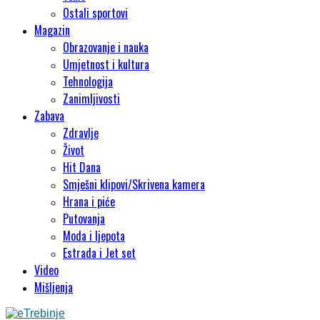
Ostali sportovi
Magazin
Obrazovanje i nauka
Umjetnost i kultura
Tehnologija
Zanimljivosti
Zabava
Zdravlje
Život
Hit Dana
Smješni klipovi/Skrivena kamera
Hrana i piće
Putovanja
Moda i ljepota
Estrada i Jet set
Video
Mišljenja