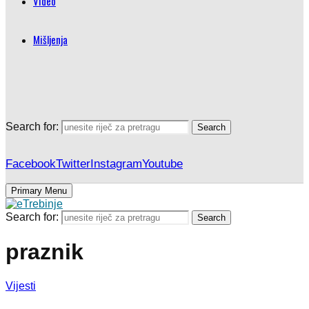
Video
Mišljenja
Search for:
Search
Facebook
Twitter
Instagram
Youtube
Primary Menu
Search for:
Search
praznik
Vijesti