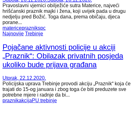
Pravoslavni vjernici obilježiće sutra Materice, najveći
hrišćanski praznik majki i žena, koji uvijek pada u drugu
nedjelju pred Božić. Toga dana, prema običaju, djeca
porane...
materice
praznik
spc
Najnovije
Trebinje
Pojačane aktivnosti policije u akciji
„Praznik“: Obilazak privatnih posjeda
ukoliko bude prijava građana
Utorak, 22.12.2020.
Policijska uprava Trebinje provodi akciju „Praznik“ koja će
trajati do 15-og januara i zbog toga će biti preduzete sve
potrebne mjere i radnje da bi...
praznik
akcija
PU trebinje