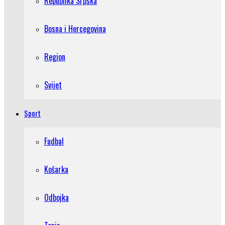
Republika Srpska
Bosna i Hercegovina
Region
Svijet
Sport
Fudbal
Košarka
Odbojka