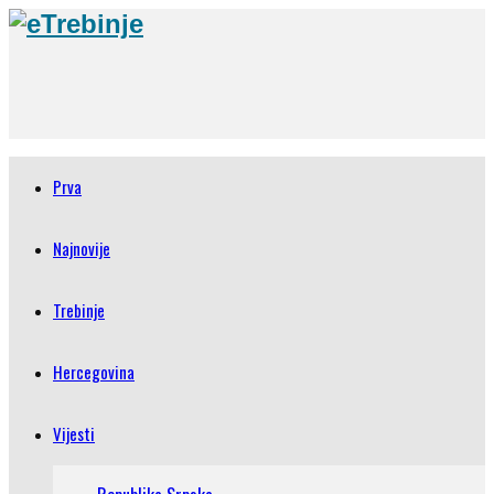
Prva
Najnovije
Trebinje
Hercegovina
Vijesti