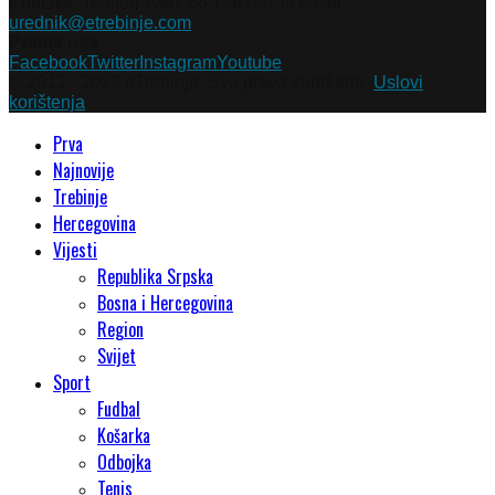
Kontakti: Telefon +387 66 148 087 ili email
urednik@etrebinje.com
Pratite nas
Facebook
Twitter
Instagram
Youtube
© 2012 - 2023 eTrebinje. Sva prava zadržana.
Uslovi
korištenja
Prva
Najnovije
Trebinje
Hercegovina
Vijesti
Republika Srpska
Bosna i Hercegovina
Region
Svijet
Sport
Fudbal
Košarka
Odbojka
Tenis