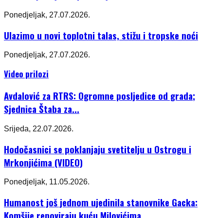
Ponedjeljak, 27.07.2026.
Ulazimo u novi toplotni talas, stižu i tropske noći
Ponedjeljak, 27.07.2026.
Video prilozi
Avdalović za RTRS: Ogromne posljedice od grada;
Sjednica Štaba za...
Srijeda, 22.07.2026.
Hodočasnici se poklanjaju svetitelju u Ostrogu i
Mrkonjićima (VIDEO)
Ponedjeljak, 11.05.2026.
Humanost još jednom ujedinila stanovnike Gacka:
Komšije renoviraju kuću Milovićima...