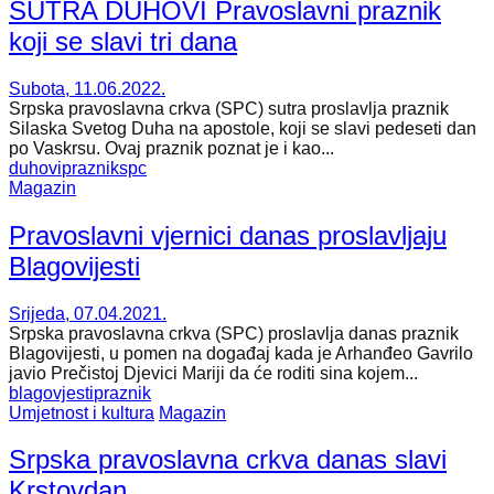
SUTRA DUHOVI Pravoslavni praznik
koji se slavi tri dana
Subota, 11.06.2022.
Srpska pravoslavna crkva (SPC) sutra proslavlja praznik
Silaska Svetog Duha na apostole, koji se slavi pedeseti dan
po Vaskrsu. Ovaj praznik poznat je i kao...
duhovi
praznik
spc
Magazin
Pravoslavni vjernici danas proslavljaju
Blagovijesti
Srijeda, 07.04.2021.
Srpska pravoslavna crkva (SPC) proslavlja danas praznik
Blagovijesti, u pomen na događaj kada je Arhanđeo Gavrilo
javio Prečistoj Djevici Mariji da će roditi sina kojem...
blagovjesti
praznik
Umjetnost i kultura
Magazin
Srpska pravoslavna crkva danas slavi
Krstovdan