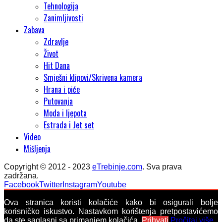
Tehnologija
Zanimljivosti
Zabava
Zdravlje
Život
Hit Dana
Smješni klipovi/Skrivena kamera
Hrana i piće
Putovanja
Moda i ljepota
Estrada i Jet set
Video
Mišljenja
Copyright © 2012 - 2023
eTrebinje.com
. Sva prava
zadržana.
Facebook
Twitter
Instagram
Youtube
Ova stranica koristi kolačiće kako bi osigurali bolje
korisničko iskustvo. Nastavkom korištenja pretpostavićemo
da ste saglasni sa primanjem kolačića.
Prihvati
Pročitaj više