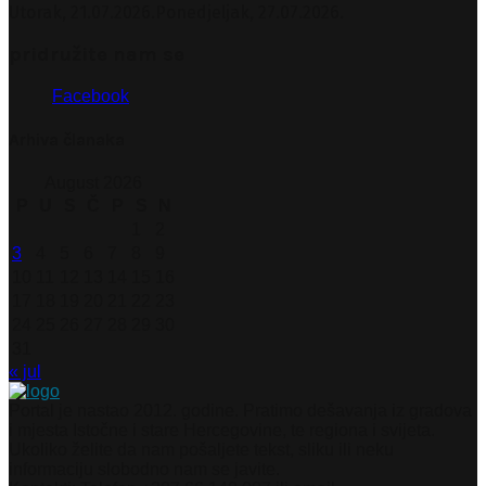
Utorak, 21.07.2026.
Ponedjeljak, 27.07.2026.
pridružite nam se
Facebook
Arhiva članaka
August 2026
P
U
S
Č
P
S
N
1
2
3
4
5
6
7
8
9
10
11
12
13
14
15
16
17
18
19
20
21
22
23
24
25
26
27
28
29
30
31
« jul
Portal je nastao 2012. godine. Pratimo dešavanja iz gradova
i mjesta Istočne i stare Hercegovine, te regiona i svijeta.
Ukoliko želite da nam pošaljete tekst, sliku ili neku
informaciju slobodno nam se javite.