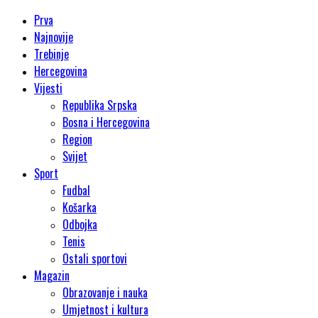
Prva
Najnovije
Trebinje
Hercegovina
Vijesti
Republika Srpska
Bosna i Hercegovina
Region
Svijet
Sport
Fudbal
Košarka
Odbojka
Tenis
Ostali sportovi
Magazin
Obrazovanje i nauka
Umjetnost i kultura