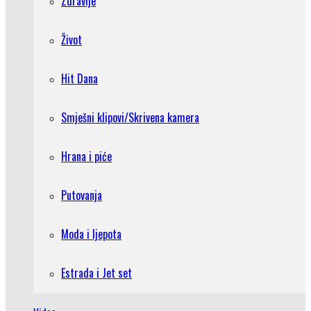
Zdravlje
Život
Hit Dana
Smješni klipovi/Skrivena kamera
Hrana i piće
Putovanja
Moda i ljepota
Estrada i Jet set