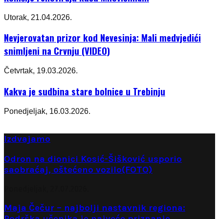
Utorak, 21.04.2026.
Nevjerovatan prizor kod Nevesinja: Mali medvjedići
snimljeni na Crvnju (VIDEO)
Četvrtak, 19.03.2026.
Kakva je sudbina stare bolnice u Trebinju
Ponedjeljak, 16.03.2026.
Izdvajamo
Odron na dionici Kosić-Šišković usporio
saobraćaj, oštećeno vozilo(FOTO)
Ponedjeljak, 27.07.2026.
Maja Čečur – najbolji nastavnik regiona:
Podrška učenika je najveće priznanje