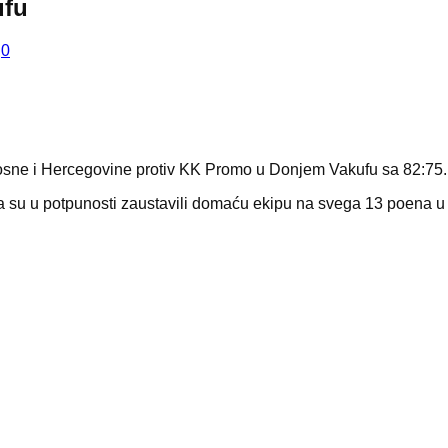
ufu
.
0
Bosne i Hercegovine protiv KK Promo u Donjem Vakufu sa 82:75.
ada su u potpunosti zaustavili domaću ekipu na svega 13 poena u ci