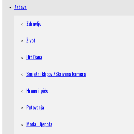
Zabava
Zdravlje
Život
Hit Dana
Smješni klipovi/Skrivena kamera
Hrana i piće
Putovanja
Moda i ljepota