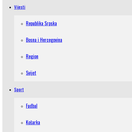
Vijesti
Republika Srpska
Bosna i Hercegovina
Region
Svijet
Sport
Fudbal
Košarka