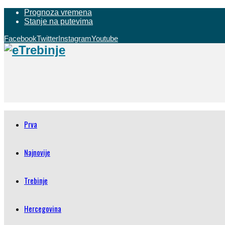
Prognoza vremena
Stanje na putevima
Facebook
Twitter
Instagram
Youtube
Prva
Najnovije
Trebinje
Hercegovina