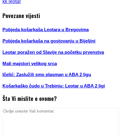
kk leotar
Povezane vijesti
Pobjeda košarkaša Leotara u Bregovima
Pobjeda košarkaša na gostovanju u Bijeljini
Leotar poražen od Slavije na početku prvenstva
Mali majstori velikog srca
Ičelić: Zaslužili smo plasman u ABA 2 ligu
Košarkaško čudo u Trebinju: Leotar u ABA 2 ligi
Šta Vi mislite o ovome?