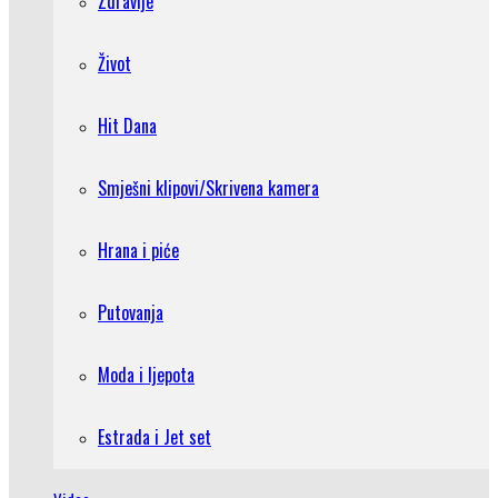
Zdravlje
Život
Hit Dana
Smješni klipovi/Skrivena kamera
Hrana i piće
Putovanja
Moda i ljepota
Estrada i Jet set