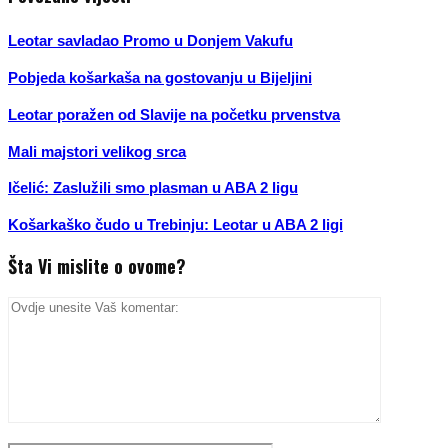
Leotar savladao Promo u Donjem Vakufu
Pobjeda košarkaša na gostovanju u Bijeljini
Leotar poražen od Slavije na početku prvenstva
Mali majstori velikog srca
Ičelić: Zaslužili smo plasman u ABA 2 ligu
Košarkaško čudo u Trebinju: Leotar u ABA 2 ligi
Šta Vi mislite o ovome?