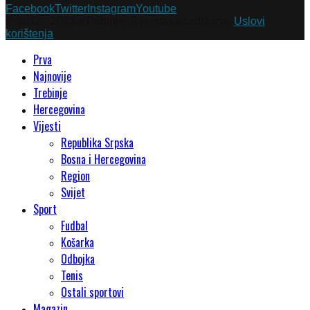
Facebook
Twitter
Instagram
Youtube
© 2012 - 2023 eTrebinje. Sva prava zadržana.
Uslovi
korištenja
Prva
Najnovije
Trebinje
Hercegovina
Vijesti
Republika Srpska
Bosna i Hercegovina
Region
Svijet
Sport
Fudbal
Košarka
Odbojka
Tenis
Ostali sportovi
Magazin