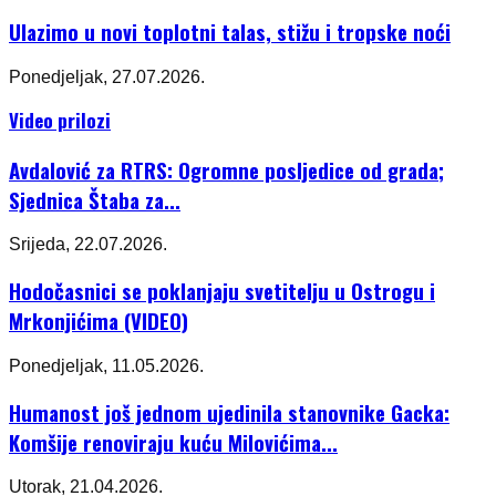
Ulazimo u novi toplotni talas, stižu i tropske noći
Ponedjeljak, 27.07.2026.
Video prilozi
Avdalović za RTRS: Ogromne posljedice od grada;
Sjednica Štaba za...
Srijeda, 22.07.2026.
Hodočasnici se poklanjaju svetitelju u Ostrogu i
Mrkonjićima (VIDEO)
Ponedjeljak, 11.05.2026.
Humanost još jednom ujedinila stanovnike Gacka:
Komšije renoviraju kuću Milovićima...
Utorak, 21.04.2026.