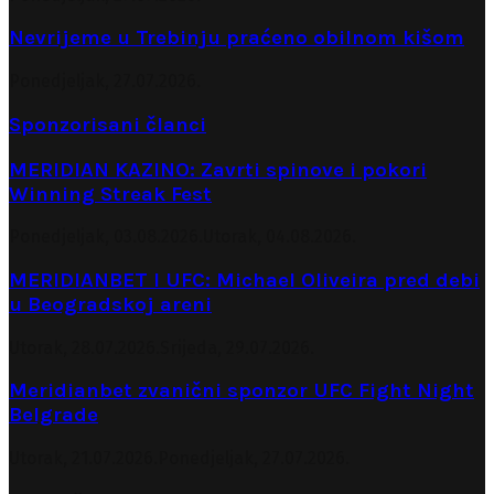
Nevrijeme u Trebinju praćeno obilnom kišom
Ponedjeljak, 27.07.2026.
Sponzorisani članci
MERIDIAN KAZINO: Zavrti spinove i pokori
Winning Streak Fest
Ponedjeljak, 03.08.2026.
Utorak, 04.08.2026.
MERIDIANBET I UFC: Michael Oliveira pred debi
u Beogradskoj areni
Utorak, 28.07.2026.
Srijeda, 29.07.2026.
Meridianbet zvanični sponzor UFC Fight Night
Belgrade
Utorak, 21.07.2026.
Ponedjeljak, 27.07.2026.