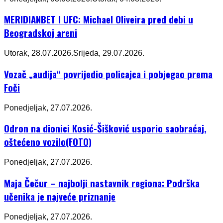
MERIDIANBET I UFC: Michael Oliveira pred debi u
Beogradskoj areni
Utorak, 28.07.2026.
Srijeda, 29.07.2026.
Vozač „audija“ povrijedio policajca i pobjegao prema
Foči
Ponedjeljak, 27.07.2026.
Odron na dionici Kosić-Šišković usporio saobraćaj,
oštećeno vozilo(FOTO)
Ponedjeljak, 27.07.2026.
Maja Čečur – najbolji nastavnik regiona: Podrška
učenika je najveće priznanje
Ponedjeljak, 27.07.2026.