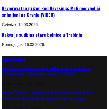
Nevjerovatan prizor kod Nevesinja: Mali medvjedići
snimljeni na Crvnju (VIDEO)
Četvrtak, 19.03.2026.
Kakva je sudbina stare bolnice u Trebinju
Ponedjeljak, 16.03.2026.
Izdvajamo
Odron na dionici Kosić-Šišković usporio
saobraćaj, oštećeno vozilo(FOTO)
Ponedjeljak, 27.07.2026.
Maja Čečur – najbolji nastavnik regiona:
Podrška učenika je najveće priznanje
Ponedjeljak, 27.07.2026.