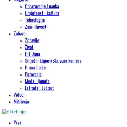
Obrazovanje i nauka
Umjetnost i kultura
Tehnologija
Zanimljivosti
Zabava
Zdravlje
Život
Hit Dana
Smješni klipovi/Skrivena kamera
Hrana i piće
Putovanja
Moda i ljepota
Estrada i Jet set
Video
Mišljenja
Prva