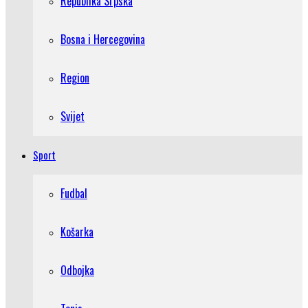
Republika Srpska
Bosna i Hercegovina
Region
Svijet
Sport
Fudbal
Košarka
Odbojka