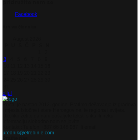
pridružite nam se
Facebook
Arhiva članaka
August 2026
P
U
S
Č
P
S
N
1
2
3
4
5
6
7
8
9
10
11
12
13
14
15
16
17
18
19
20
21
22
23
24
25
26
27
28
29
30
31
« jul
Portal je nastao 2012. godine. Pratimo dešavanja iz gradova
i mjesta Istočne i stare Hercegovine, te regiona i svijeta.
Ukoliko želite da nam pošaljete tekst, sliku ili neku
informaciju slobodno nam se javite.
Kontakti: Telefon +387 66 148 087 ili email
urednik@etrebinje.com
Pratite nas