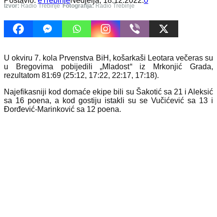
Postavio:
eTrebinje
Nedjelja, 18.12.2022.
0
Izvor:
Radio Trebinje
Fotografija:
Radio Trebinje
U okviru 7. kola Prvenstva BiH, košarkaši Leotara večeras su
u Bregovima pobijedili „Mladost“ iz Mrkonjić Grada,
rezultatom 81:69 (25:12, 17:22, 22:17, 17:18).
Najefikasniji kod domaće ekipe bili su Šakotić sa 21 i Aleksić
sa 16 poena, a kod gostiju istakli su se Vučićević sa 13 i
Đorđević-Marinković sa 12 poena.