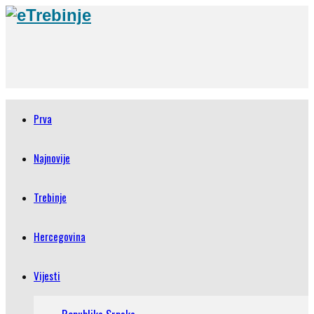
Prva
Najnovije
Trebinje
Hercegovina
Vijesti