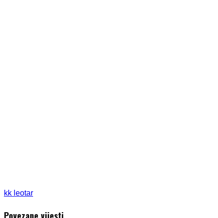
kk leotar
Povezane vijesti