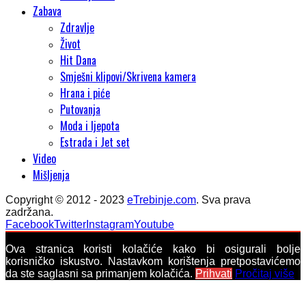
Zabava
Zdravlje
Život
Hit Dana
Smješni klipovi/Skrivena kamera
Hrana i piće
Putovanja
Moda i ljepota
Estrada i Jet set
Video
Mišljenja
Copyright © 2012 - 2023
eTrebinje.com
. Sva prava
zadržana.
Facebook
Twitter
Instagram
Youtube
Ova stranica koristi kolačiće kako bi osigurali bolje
korisničko iskustvo. Nastavkom korištenja pretpostavićemo
da ste saglasni sa primanjem kolačića.
Prihvati
Pročitaj više