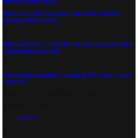
Sponzorisani članci
MERIDIAN KAZINO: Zavrti spinove i pokori
Winning Streak Fest
Ponedjeljak, 03.08.2026.
Utorak, 04.08.2026.
MERIDIANBET I UFC: Michael Oliveira pred debi
u Beogradskoj areni
Utorak, 28.07.2026.
Srijeda, 29.07.2026.
Meridianbet zvanični sponzor UFC Fight Night
Belgrade
Utorak, 21.07.2026.
Ponedjeljak, 27.07.2026.
pridružite nam se
Facebook
Arhiva članaka