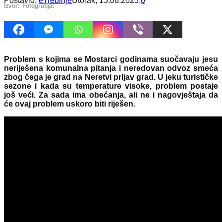
Postavio:
eTrebinje
Utorak, 15.08.2023.
0
Izvor:
Fotografija:
Problem s kojima se Mostarci godinama suočavaju jesu
neriješena komunalna pitanja i neredovan odvoz smeća
zbog čega je grad na Neretvi prljav grad. U jeku turističke
sezone i kada su temperature visoke, problem postaje
još veći. Za sada ima obećanja, ali ne i nagovještaja da
će ovaj problem uskoro biti riješen.