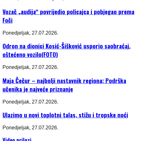
Vozač „audija“ povrijedio policajca i pobjegao prema
Foči
Ponedjeljak, 27.07.2026.
Odron na dionici Kosić-Šišković usporio saobraćaj,
oštećeno vozilo(FOTO)
Ponedjeljak, 27.07.2026.
Maja Čečur – najbolji nastavnik regiona: Podrška
učenika je najveće priznanje
Ponedjeljak, 27.07.2026.
Ulazimo u novi toplotni talas, stižu i tropske noći
Ponedjeljak, 27.07.2026.
Video prilozi