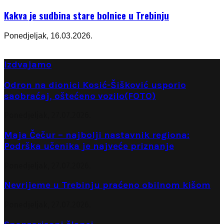
Kakva je sudbina stare bolnice u Trebinju
Ponedjeljak, 16.03.2026.
Izdvajamo
Odron na dionici Kosić-Šišković usporio
saobraćaj, oštećeno vozilo(FOTO)
Ponedjeljak, 27.07.2026.
Maja Čečur – najbolji nastavnik regiona:
Podrška učenika je najveće priznanje
Ponedjeljak, 27.07.2026.
Nevrijeme u Trebinju praćeno obilnom kišom
Ponedjeljak, 27.07.2026.