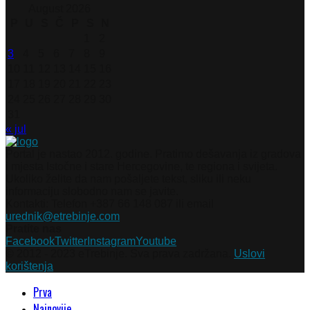
August 2026
P
U
S
Č
P
S
N
1
2
3
4
5
6
7
8
9
10
11
12
13
14
15
16
17
18
19
20
21
22
23
24
25
26
27
28
29
30
31
« jul
Portal je nastao 2012. godine. Pratimo dešavanja iz gradova
i mjesta Istočne i stare Hercegovine, te regiona i svijeta.
Ukoliko želite da nam pošaljete tekst, sliku ili neku
informaciju slobodno nam se javite.
Kontakti: Telefon +387 66 148 087 ili email
urednik@etrebinje.com
Pratite nas
Facebook
Twitter
Instagram
Youtube
© 2012 - 2023 eTrebinje. Sva prava zadržana.
Uslovi
korištenja
Prva
Najnovije