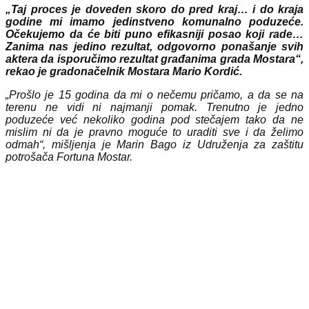
„Taj proces je doveden skoro do pred kraj… i do kraja
godine mi imamo jedinstveno komunalno poduzeće.
Očekujemo da će biti puno efikasniji posao koji rade…
Zanima nas jedino rezultat, odgovorno ponašanje svih
aktera da isporučimo rezultat građanima grada Mostara“,
rekao je gradonačelnik Mostara Mario Kordić.
„Prošlo je 15 godina da mi o nečemu pričamo, a da se na
terenu ne vidi ni najmanji pomak. Trenutno je jedno
poduzeće već nekoliko godina pod stečajem tako da ne
mislim ni da je pravno moguće to uraditi sve i da želimo
odmah“, mišljenja je Marin Bago iz Udruženja za zaštitu
potrošača Fortuna Mostar.