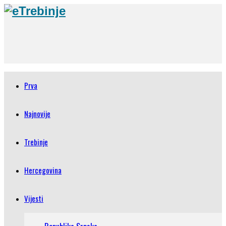
Prva
Najnovije
Trebinje
Hercegovina
Vijesti