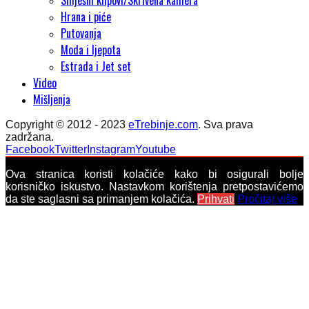
Smješni klipovi/Skrivena kamera
Hrana i piće
Putovanja
Moda i ljepota
Estrada i Jet set
Video
Mišljenja
Copyright © 2012 - 2023
eTrebinje.com
. Sva prava
zadržana.
Facebook
Twitter
Instagram
Youtube
Ova stranica koristi kolačiće kako bi osigurali bolje
korisničko iskustvo. Nastavkom korištenja pretpostavićemo
da ste saglasni sa primanjem kolačića.
Prihvati
Pročitaj više