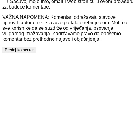
Sačuvaj moje ime, email i web stranicu u ovom browseru
za buduće komentare.
VAŽNA NAPOMENA: Komentari odražavaju stavove
njihovih autora, ne i stavove portala etrebinje.com. Molimo
sve korisnike da se suzdrže od vrijeđanja, psovanja i
vulgarnog izražavanja. Zadržavamo pravo da obrišemo
komentar bez prethodne najave i objašnjenja.