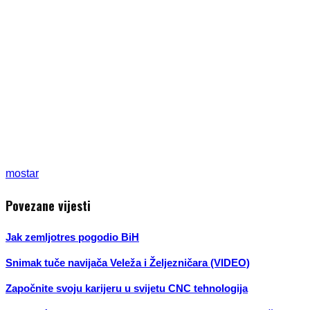
mostar
Povezane vijesti
Jak zemljotres pogodio BiH
Snimak tuče navijača Veleža i Željezničara (VIDEO)
Započnite svoju karijeru u svijetu CNC tehnologija