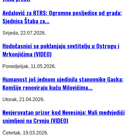
Avdalović za RTRS: Ogromne posljedice od grada;
Sjednica Štaba za...
Srijeda, 22.07.2026.
Hodočasnici se poklanjaju svetitelju u Ostrogu i
Mrkonjićima (VIDEO)
Ponedjeljak, 11.05.2026.
Humanost još jednom ujedinila stanovnike Gacka:
Komšije renoviraju kuću Milovićima...
Utorak, 21.04.2026.
Nevjerovatan prizor kod Nevesinja: Mali medvjedići
snimljeni na Crvnju (VIDEO)
Četvrtak, 19.03.2026.