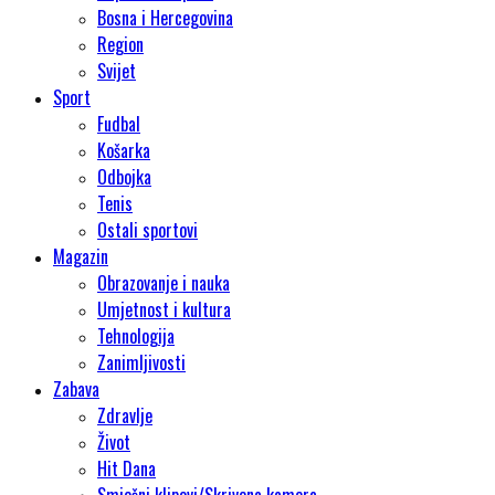
Bosna i Hercegovina
Region
Svijet
Sport
Fudbal
Košarka
Odbojka
Tenis
Ostali sportovi
Magazin
Obrazovanje i nauka
Umjetnost i kultura
Tehnologija
Zanimljivosti
Zabava
Zdravlje
Život
Hit Dana