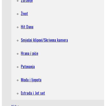
Zdravlje
Život
Hit Dana
Smješni klipovi/Skrivena kamera
Hrana i piće
Putovanja
Moda i ljepota
Estrada i Jet set