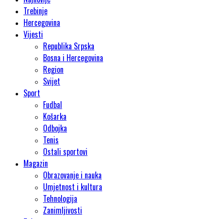
Trebinje
Hercegovina
Vijesti
Republika Srpska
Bosna i Hercegovina
Region
Svijet
Sport
Fudbal
Košarka
Odbojka
Tenis
Ostali sportovi
Magazin
Obrazovanje i nauka
Umjetnost i kultura
Tehnologija
Zanimljivosti