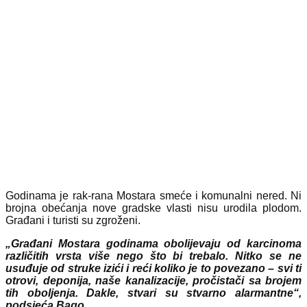
Godinama je rak-rana Mostara smeće i komunalni nered. Ni
brojna obećanja nove gradske vlasti nisu urodila plodom.
Građani i turisti su zgroženi.
„Građani Mostara godinama obolijevaju od karcinoma
različitih vrsta više nego što bi trebalo. Nitko se ne
usuđuje od struke izići i reći koliko je to povezano – svi ti
otrovi, deponija, naše kanalizacije, pročistači sa brojem
tih oboljenja. Dakle, stvari su stvarno alarmantne“,
podsjeća Bago.