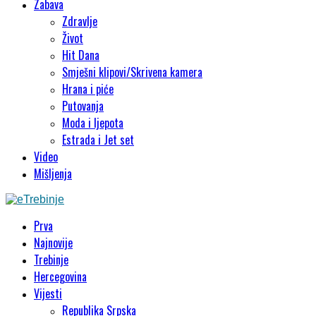
Zabava
Zdravlje
Život
Hit Dana
Smješni klipovi/Skrivena kamera
Hrana i piće
Putovanja
Moda i ljepota
Estrada i Jet set
Video
Mišljenja
Prva
Najnovije
Trebinje
Hercegovina
Vijesti
Republika Srpska