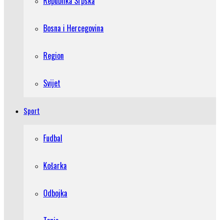
Republika Srpska
Bosna i Hercegovina
Region
Svijet
Sport
Fudbal
Košarka
Odbojka