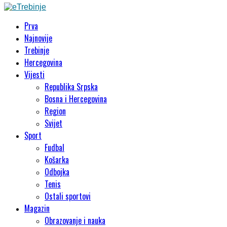
Prva
Najnovije
Trebinje
Hercegovina
Vijesti
Republika Srpska
Bosna i Hercegovina
Region
Svijet
Sport
Fudbal
Košarka
Odbojka
Tenis
Ostali sportovi
Magazin
Obrazovanje i nauka