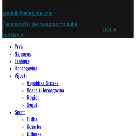
informaciju slobodno nam se javite.
Kontakti: Telefon +387 66 148 087 ili email
urednik@etrebinje.com
Pratite nas
Facebook
Twitter
Instagram
Youtube
© 2012 - 2023 eTrebinje. Sva prava zadržana.
Uslovi
korištenja
Prva
Najnovije
Trebinje
Hercegovina
Vijesti
Republika Srpska
Bosna i Hercegovina
Region
Svijet
Sport
Fudbal
Košarka
Odbojka