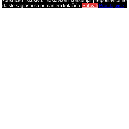
korisničko iskustvo. Nastavkom korištenja pretpostavićemo
da ste saglasni sa primanjem kolačića.
Prihvati
Pročitaj više