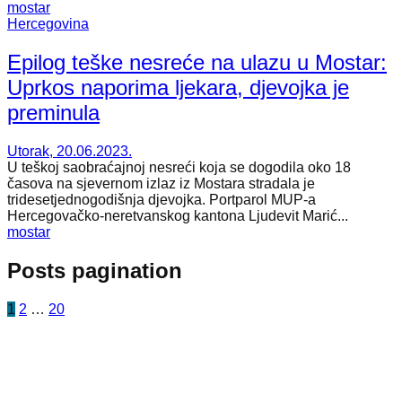
mostar
Hercegovina
Epilog teške nesreće na ulazu u Mostar:
Uprkos naporima ljekara, djevojka je
preminula
Utorak, 20.06.2023.
U teškoj saobraćajnoj nesreći koja se dogodila oko 18
časova na sjevernom izlaz iz Mostara stradala je
tridesetjednogodišnja djevojka. Portparol MUP-a
Hercegovačko-neretvanskog kantona Ljudevit Marić...
mostar
Posts pagination
1
2
…
20