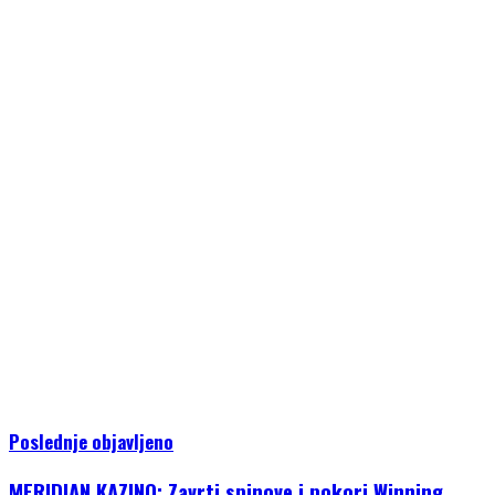
Poslednje objavljeno
MERIDIAN KAZINO: Zavrti spinove i pokori Winning