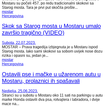
Mostaru su počeli 457. po redu tradicionalni skokovi sa
Starog mosta. Tara je prvi put skočila prošle...
mostar
Hercegovina
Skok sa Starog mosta u Mostaru umalo
završio tragično (VIDEO)
Subota, 22.07.2023.
MOSTAR – Prava tragedija izbjegnuta je u Mostaru ispod
Starog mosta. Iako sami skokovi sa sobom uvijek nose dozu
rizika i opasni su, jedan je...
mostar
Hercegovina
Ostavili pse i mačke u užarenom autu u
Mostaru, prolaznici ih spašavali
Nedjelja, 25.06.2023.
Stranci su u subotu u Mostaru oko 11 sati na parkingu u autu
marke Honda ostavili dva psa, rotvajlera i labradora, i dvije
mace na...