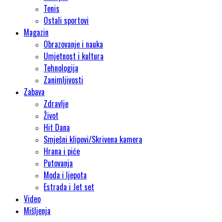
Tenis
Ostali sportovi
Magazin
Obrazovanje i nauka
Umjetnost i kultura
Tehnologija
Zanimljivosti
Zabava
Zdravlje
Život
Hit Dana
Smješni klipovi/Skrivena kamera
Hrana i piće
Putovanja
Moda i ljepota
Estrada i Jet set
Video
Mišljenja