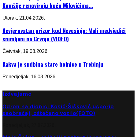
Komšije renoviraju kuću Milovićima...
Utorak, 21.04.2026.
Nevjerovatan prizor kod Nevesinja: Mali medvjedići
snimljeni na Crvnju (VIDEO)
Četvrtak, 19.03.2026.
Kakva je sudbina stare bolnice u Trebinju
Ponedjeljak, 16.03.2026.
Izdvajamo
Odron na dionici Kosić-Šišković usporio
saobraćaj, oštećeno vozilo(FOTO)
Ponedjeljak, 27.07.2026.