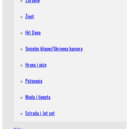
Zdravlje
Život
Hit Dana
Smješni klipovi/Skrivena kamera
Hrana i piće
Putovanja
Moda i ljepota
Estrada i Jet set