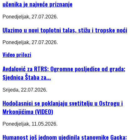
učenika je najveće priznanje
Ponedjeljak, 27.07.2026.
Ulazimo u novi toplotni talas, stižu i tropske noći
Ponedjeljak, 27.07.2026.
Video prilozi
Avdalović za RTRS: Ogromne posljedice od grada;
Sjednica Štaba za...
Srijeda, 22.07.2026.
Hodočasnici se poklanjaju svetitelju u Ostrogu i
Mrkonjićima (VIDEO)
Ponedjeljak, 11.05.2026.
Humanost još jednom ujedinila stanovnike Gacka: