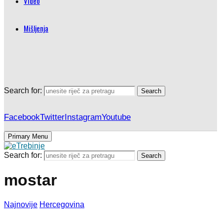
Video
Mišljenja
Search for:
Search
Facebook
Twitter
Instagram
Youtube
Primary Menu
Search for:
Search
mostar
Najnovije
Hercegovina