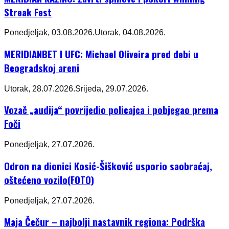
Streak Fest
Ponedjeljak, 03.08.2026.
Utorak, 04.08.2026.
MERIDIANBET I UFC: Michael Oliveira pred debi u
Beogradskoj areni
Utorak, 28.07.2026.
Srijeda, 29.07.2026.
Vozač „audija“ povrijedio policajca i pobjegao prema
Foči
Ponedjeljak, 27.07.2026.
Odron na dionici Kosić-Šišković usporio saobraćaj,
oštećeno vozilo(FOTO)
Ponedjeljak, 27.07.2026.
Maja Čečur – najbolji nastavnik regiona: Podrška