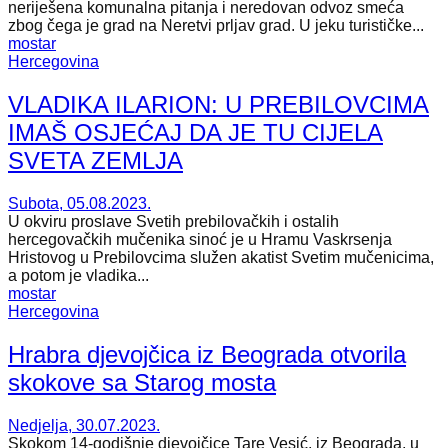
neriješena komunalna pitanja i neredovan odvoz smeća
zbog čega je grad na Neretvi prljav grad. U jeku turističke...
mostar
Hercegovina
VLADIKA ILARION: U PREBILOVCIMA
IMAŠ OSJEĆAJ DA JE TU CIJELA
SVETA ZEMLJA
Subota, 05.08.2023.
U okviru proslave Svetih prebilovačkih i ostalih
hercegovačkih mučenika sinoć je u Hramu Vaskrsenja
Hristovog u Prebilovcima služen akatist Svetim mučenicima,
a potom je vladika...
mostar
Hercegovina
Hrabra djevojčica iz Beograda otvorila
skokove sa Starog mosta
Nedjelja, 30.07.2023.
Skokom 14-godišnje djevojčice Tare Vesić, iz Beograda, u