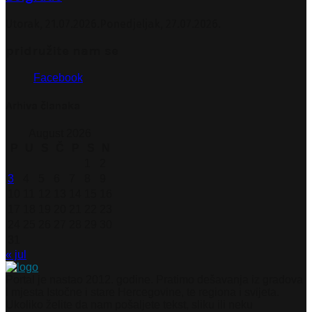
Utorak, 21.07.2026.
Ponedjeljak, 27.07.2026.
pridružite nam se
Facebook
Arhiva članaka
August 2026
P
U
S
Č
P
S
N
1
2
3
4
5
6
7
8
9
10
11
12
13
14
15
16
17
18
19
20
21
22
23
24
25
26
27
28
29
30
31
« jul
Portal je nastao 2012. godine. Pratimo dešavanja iz gradova
i mjesta Istočne i stare Hercegovine, te regiona i svijeta.
Ukoliko želite da nam pošaljete tekst, sliku ili neku