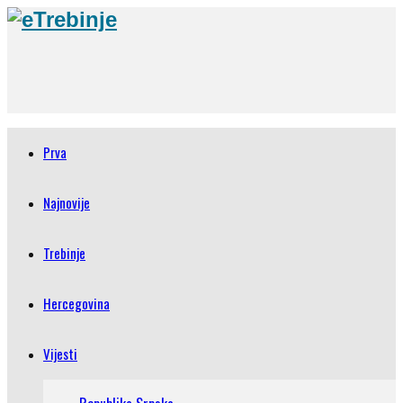
Prva
Najnovije
Trebinje
Hercegovina
Vijesti