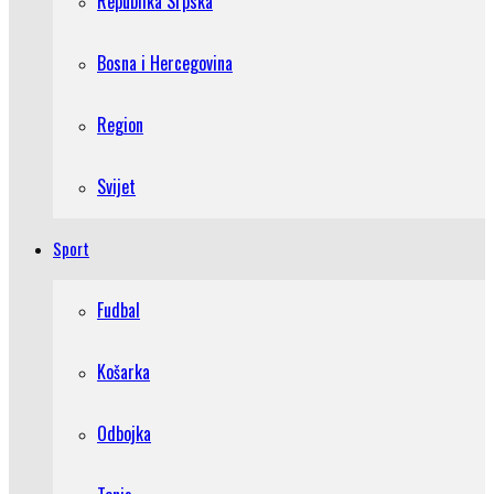
Republika Srpska
Bosna i Hercegovina
Region
Svijet
Sport
Fudbal
Košarka
Odbojka