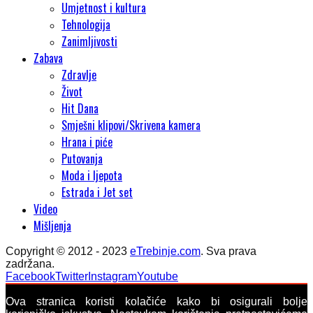
Umjetnost i kultura
Tehnologija
Zanimljivosti
Zabava
Zdravlje
Život
Hit Dana
Smješni klipovi/Skrivena kamera
Hrana i piće
Putovanja
Moda i ljepota
Estrada i Jet set
Video
Mišljenja
Copyright © 2012 - 2023
eTrebinje.com
. Sva prava
zadržana.
Facebook
Twitter
Instagram
Youtube
Ova stranica koristi kolačiće kako bi osigurali bolje