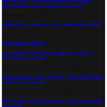
Maja Čečur – najbolji nastavnik regiona:
Podrška učenika je najveće priznanje
Ponedjeljak, 27.07.2026.
Nevrijeme u Trebinju praćeno obilnom kišom
Ponedjeljak, 27.07.2026.
Sponzorisani članci
MERIDIAN KAZINO: Zavrti spinove i pokori
Winning Streak Fest
Ponedjeljak, 03.08.2026.
Utorak, 04.08.2026.
MERIDIANBET I UFC: Michael Oliveira pred debi
u Beogradskoj areni
Utorak, 28.07.2026.
Srijeda, 29.07.2026.
Meridianbet zvanični sponzor UFC Fight Night
Belgrade