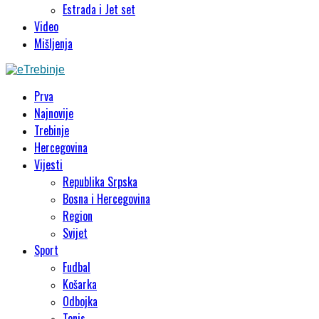
Estrada i Jet set
Video
Mišljenja
Prva
Najnovije
Trebinje
Hercegovina
Vijesti
Republika Srpska
Bosna i Hercegovina
Region
Svijet
Sport
Fudbal
Košarka
Odbojka
Tenis