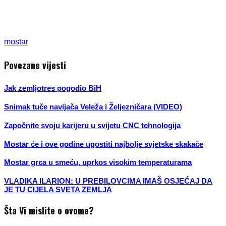
mostar
Povezane vijesti
Jak zemljotres pogodio BiH
Snimak tuče navijača Veleža i Željezničara (VIDEO)
Započnite svoju karijeru u svijetu CNC tehnologija
Mostar će i ove godine ugostiti najbolje svjetske skakače
Mostar grca u smeću, uprkos visokim temperaturama
VLADIKA ILARION: U PREBILOVCIMA IMAŠ OSJEĆAJ DA
JE TU CIJELA SVETA ZEMLJA
Šta Vi mislite o ovome?