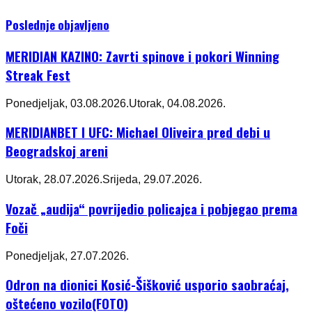
Poslednje objavljeno
MERIDIAN KAZINO: Zavrti spinove i pokori Winning
Streak Fest
Ponedjeljak, 03.08.2026.
Utorak, 04.08.2026.
MERIDIANBET I UFC: Michael Oliveira pred debi u
Beogradskoj areni
Utorak, 28.07.2026.
Srijeda, 29.07.2026.
Vozač „audija“ povrijedio policajca i pobjegao prema
Foči
Ponedjeljak, 27.07.2026.
Odron na dionici Kosić-Šišković usporio saobraćaj,
oštećeno vozilo(FOTO)