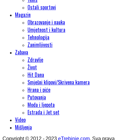
Ostali sportovi
Magazin
Obrazovanje i nauka
Umjetnost i kultura
Tehnologija
Zanimljivosti
Zabava
Zdravlje
Život
Hit Dana
Smješni klipovi/Skrivena kamera
Hrana i piće
Putovanja
Moda i ljepota
Estrada i Jet set
Video
Mišljenja
Copyright © 2012 - 2023
eTrebinje.com
. Sva prava