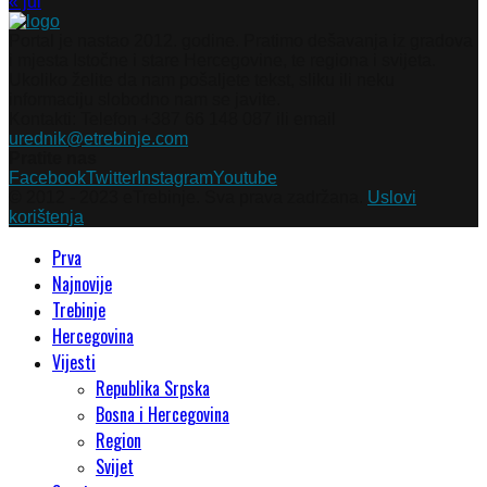
« jul
Portal je nastao 2012. godine. Pratimo dešavanja iz gradova
i mjesta Istočne i stare Hercegovine, te regiona i svijeta.
Ukoliko želite da nam pošaljete tekst, sliku ili neku
informaciju slobodno nam se javite.
Kontakti: Telefon +387 66 148 087 ili email
urednik@etrebinje.com
Pratite nas
Facebook
Twitter
Instagram
Youtube
© 2012 - 2023 eTrebinje. Sva prava zadržana.
Uslovi
korištenja
Prva
Najnovije
Trebinje
Hercegovina
Vijesti
Republika Srpska
Bosna i Hercegovina
Region
Svijet