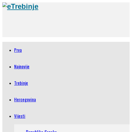
Prva
Najnovije
Trebinje
Hercegovina
Vijesti