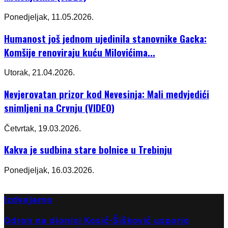
Ponedjeljak, 11.05.2026.
Humanost još jednom ujedinila stanovnike Gacka:
Komšije renoviraju kuću Milovićima...
Utorak, 21.04.2026.
Nevjerovatan prizor kod Nevesinja: Mali medvjedići
snimljeni na Crvnju (VIDEO)
Četvrtak, 19.03.2026.
Kakva je sudbina stare bolnice u Trebinju
Ponedjeljak, 16.03.2026.
Izdvajamo
Odron na dionici Kosić-Šišković usporio