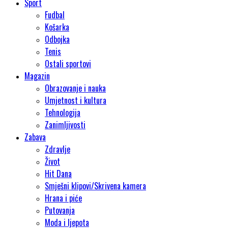
Sport
Fudbal
Košarka
Odbojka
Tenis
Ostali sportovi
Magazin
Obrazovanje i nauka
Umjetnost i kultura
Tehnologija
Zanimljivosti
Zabava
Zdravlje
Život
Hit Dana
Smješni klipovi/Skrivena kamera
Hrana i piće
Putovanja
Moda i ljepota