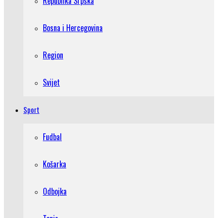
Republika Srpska
Bosna i Hercegovina
Region
Svijet
Sport
Fudbal
Košarka
Odbojka