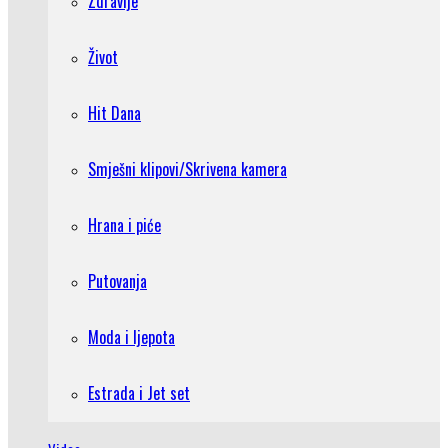
Zdravlje
Život
Hit Dana
Smješni klipovi/Skrivena kamera
Hrana i piće
Putovanja
Moda i ljepota
Estrada i Jet set