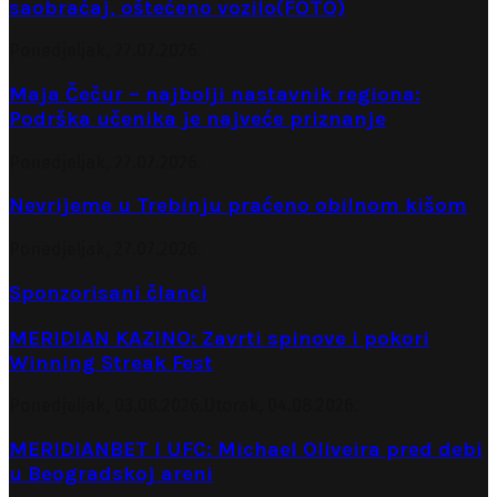
saobraćaj, oštećeno vozilo(FOTO)
Ponedjeljak, 27.07.2026.
Maja Čečur – najbolji nastavnik regiona:
Podrška učenika je najveće priznanje
Ponedjeljak, 27.07.2026.
Nevrijeme u Trebinju praćeno obilnom kišom
Ponedjeljak, 27.07.2026.
Sponzorisani članci
MERIDIAN KAZINO: Zavrti spinove i pokori
Winning Streak Fest
Ponedjeljak, 03.08.2026.
Utorak, 04.08.2026.
MERIDIANBET I UFC: Michael Oliveira pred debi
u Beogradskoj areni