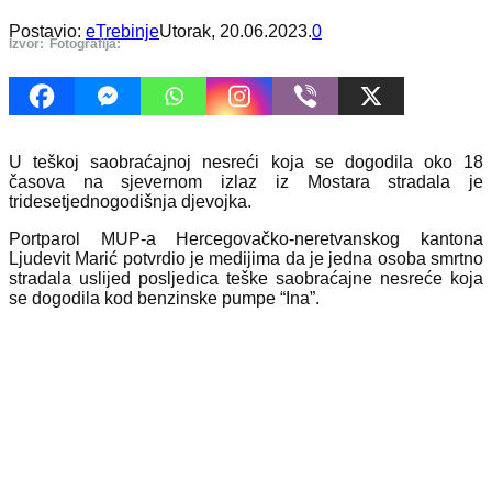
Postavio:
eTrebinje
Utorak, 20.06.2023.
0
Izvor:
Fotografija:
U teškoj saobraćajnoj nesreći koja se dogodila oko 18
časova na sjevernom izlaz iz Mostara stradala je
tridesetjednogodišnja djevojka.
Portparol MUP-a Hercegovačko-neretvanskog kantona
Ljudevit Marić potvrdio je medijima da je jedna osoba smrtno
stradala uslijed posljedica teške saobraćajne nesreće koja
se dogodila kod benzinske pumpe “Ina”.