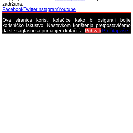
zadržana.
Facebook
Twitter
Instagram
Youtube
Ova stranica koristi kolačiće kako bi osigurali bolje
korisničko iskustvo. Nastavkom korištenja pretpostavićemo
da ste saglasni sa primanjem kolačića.
Prihvati
Pročitaj više