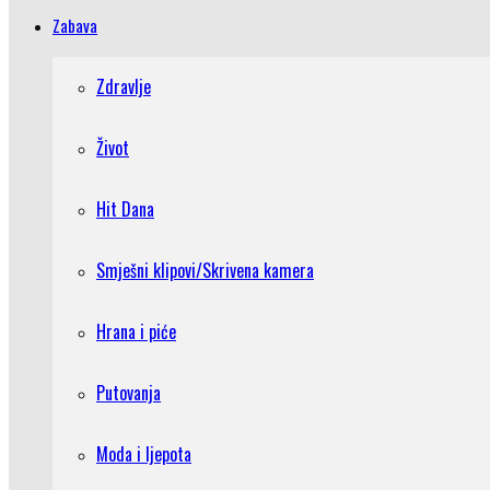
Zabava
Zdravlje
Život
Hit Dana
Smješni klipovi/Skrivena kamera
Hrana i piće
Putovanja
Moda i ljepota