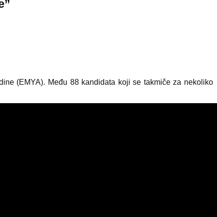
e”
odine (EMYA). Među 88 kandidata koji se takmiče za nekoliko