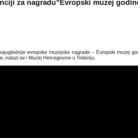
nciji za nagradu”Evropski muzej godin
 i najuglednije evropske muzejske nagrade – Evropski muzej g
e, nalazi se i Muzej Hercegovine u Trebinju.