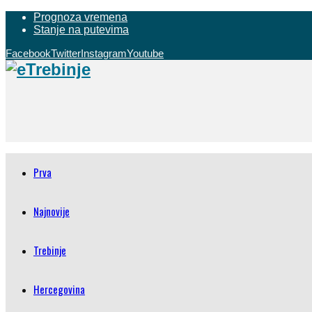
Prognoza vremena
Stanje na putevima
Facebook
Twitter
Instagram
Youtube
Prva
Najnovije
Trebinje
Hercegovina