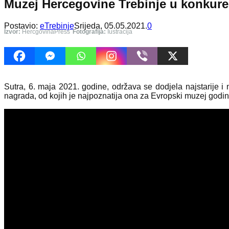
Muzej Hercegovine Trebinje u konkure
Postavio:
eTrebinje
Srijeda, 05.05.2021.
0
Izvor:
HercgovinaPress
Fotografija:
Iustracija
Sutra, 6. maja 2021. godine, održava se dodjela najstarije
nagrada, od kojih je najpoznatija ona za Evropski muzej godin