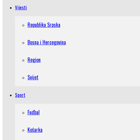
Vijesti
Republika Srpska
Bosna i Hercegovina
Region
Svijet
Sport
Fudbal
Košarka