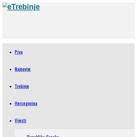
Prva
Najnovije
Trebinje
Hercegovina
Vijesti