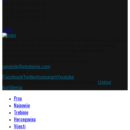
10
11
12
13
14
15
16
17
18
19
20
21
22
23
24
25
26
27
28
29
30
31
« jul
Portal je nastao 2012. godine. Pratimo dešavanja iz gradova
i mjesta Istočne i stare Hercegovine, te regiona i svijeta.
Ukoliko želite da nam pošaljete tekst, sliku ili neku
informaciju slobodno nam se javite.
Kontakti: Telefon +387 66 148 087 ili email
urednik@etrebinje.com
Pratite nas
Facebook
Twitter
Instagram
Youtube
© 2012 - 2023 eTrebinje. Sva prava zadržana.
Uslovi
korištenja
Prva
Najnovije
Trebinje
Hercegovina
Vijesti