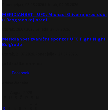
Ponedjeljak, 03.08.2026.
Utorak, 04.08.2026.
MERIDIANBET I UFC: Michael Oliveira pred debi
u Beogradskoj areni
Utorak, 28.07.2026.
Srijeda, 29.07.2026.
Meridianbet zvanični sponzor UFC Fight Night
Belgrade
Utorak, 21.07.2026.
Ponedjeljak, 27.07.2026.
pridružite nam se
Facebook
Arhiva članaka
August 2026
P
U
S
Č
P
S
N
1
2
3
4
5
6
7
8
9