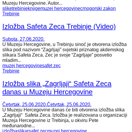
Muzeju Hercegovine. Autor...
slike
trebinje
knjige
muzej hercegovine
crnogorski zakon
Trebinje
Izložba Safeta Zeca Trebinje (Video)
Subota, 27.06.2020.
U Muzeju Hercegovine, u Trebinju sinoć je otvorena izložba
slika pod nazivom “Zagrljaji” svjetski priznatog akdemskog
slikara Safeta Zeca. Zec je svoje “Zagrljaje” posvetio
mladim...
muzej hercegovine
safet zec
Trebinje
Izložba slika „Zagrljaji“ Safeta Zeca
danas u Muzeju Hercegovine
Četvrtak, 25.06.2020.
Četvrtak, 25.06.2020.
U Muzeju Hercegovine danas će biti otvorena izložba slika
„Zagrljaji“ Safeta Zeca. Izložba je realizovana u organizaciji
Muzeja Hercegovine iz Trebinja, u okviru Pete
međunarodne...
izložba
slikar
safet zec
muzej hercegovine