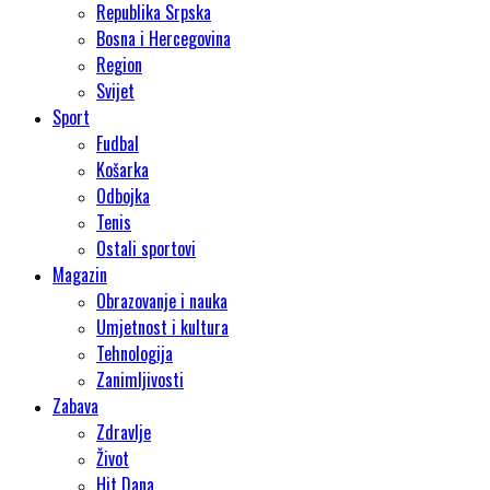
Republika Srpska
Bosna i Hercegovina
Region
Svijet
Sport
Fudbal
Košarka
Odbojka
Tenis
Ostali sportovi
Magazin
Obrazovanje i nauka
Umjetnost i kultura
Tehnologija
Zanimljivosti
Zabava
Zdravlje
Život
Hit Dana