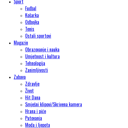
Sport
Fudbal
Košarka
Odbojka
Tenis
Ostali sportovi
Magazin
Obrazovanje i nauka
Umjetnost i kultura
Tehnologija
Zanimljivosti
Zabava
Zdravlje
Život
Hit Dana
Smješni klipovi/Skrivena kamera
Hrana i piće
Putovanja
Moda i ljepota