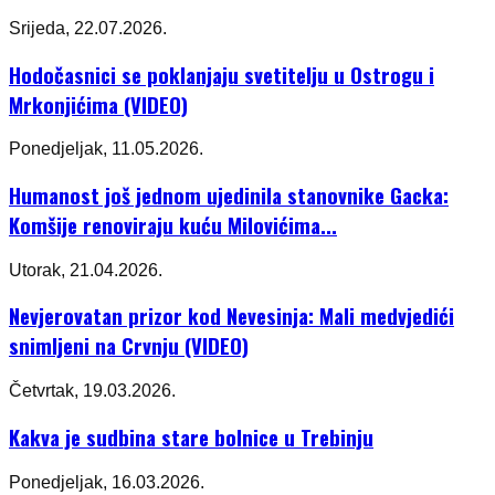
Srijeda, 22.07.2026.
Hodočasnici se poklanjaju svetitelju u Ostrogu i
Mrkonjićima (VIDEO)
Ponedjeljak, 11.05.2026.
Humanost još jednom ujedinila stanovnike Gacka:
Komšije renoviraju kuću Milovićima...
Utorak, 21.04.2026.
Nevjerovatan prizor kod Nevesinja: Mali medvjedići
snimljeni na Crvnju (VIDEO)
Četvrtak, 19.03.2026.
Kakva je sudbina stare bolnice u Trebinju
Ponedjeljak, 16.03.2026.