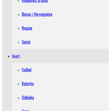
Republika Srpska
Bosna i Hercegovina
Region
Svijet
Sport
Fudbal
Košarka
Odbojka