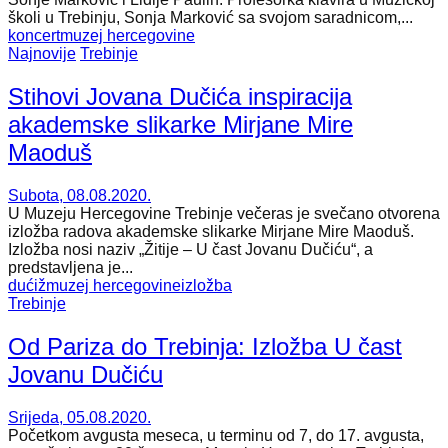
školi u Trebinju, Sonja Marković sa svojom saradnicom,...
koncert
muzej hercegovine
Najnovije
Trebinje
Stihovi Jovana Dučića inspiracija
akademske slikarke Mirjane Mire
Maoduš
Subota, 08.08.2020.
U Muzeju Hercegovine Trebinje večeras je svečano otvorena
izložba radova akademske slikarke Mirjane Mire Maoduš.
Izložba nosi naziv „Žitije – U čast Jovanu Dučiću“, a
predstavljena je...
dućiž
muzej hercegovine
izložba
Trebinje
Od Pariza do Trebinja: Izložba U čast
Jovanu Dučiću
Srijeda, 05.08.2020.
Početkom avgusta meseca, u terminu od 7, do 17. avgusta,