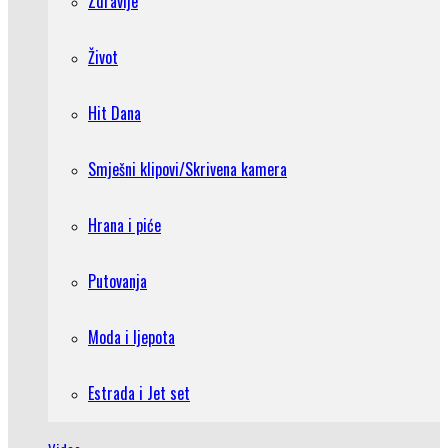
Zdravlje
Život
Hit Dana
Smješni klipovi/Skrivena kamera
Hrana i piće
Putovanja
Moda i ljepota
Estrada i Jet set