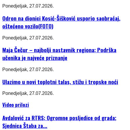
Ponedjeljak, 27.07.2026.
Odron na dionici Kosić-Šišković usporio saobraćaj,
oštećeno vozilo(FOTO)
Ponedjeljak, 27.07.2026.
Maja Čečur – najbolji nastavnik regiona: Podrška
učenika je najveće priznanje
Ponedjeljak, 27.07.2026.
Ulazimo u novi toplotni talas, stižu i tropske noći
Ponedjeljak, 27.07.2026.
Video prilozi
Avdalović za RTRS: Ogromne posljedice od grada;
Sjednica Štaba za...