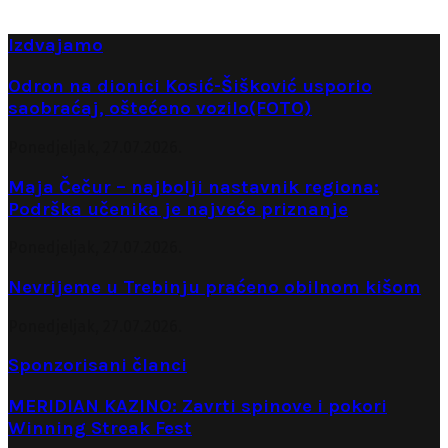
Izdvajamo
Odron na dionici Kosić-Šišković usporio
saobraćaj, oštećeno vozilo(FOTO)
Ponedjeljak, 27.07.2026.
Maja Čečur – najbolji nastavnik regiona:
Podrška učenika je najveće priznanje
Ponedjeljak, 27.07.2026.
Nevrijeme u Trebinju praćeno obilnom kišom
Ponedjeljak, 27.07.2026.
Sponzorisani članci
MERIDIAN KAZINO: Zavrti spinove i pokori
Winning Streak Fest