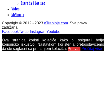
Estrada i Jet set
Video
Mišljenja
Copyright © 2012 - 2023
eTrebinje.com
. Sva prava
zadržana.
Facebook
Twitter
Instagram
Youtube
Ova stranica koristi kolačiće kako bi osigurali bolje
korisničko iskustvo. Nastavkom korištenja pretpostavićemo
da ste saglasni sa primanjem kolačića.
Prihvati
Pročitaj više