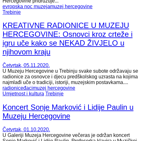
Hercegovine pridružuje...
evropska noc muzeja
muzej hercegovine
Trebinje
KREATIVNE RADIONICE U MUZEJU
HERCEGOVINE: Osnovci kroz crteže i
igru uče kako se NEKAD ŽIVJELO u
njihovom kraju
Četvrtak, 05.11.2020.
U Muzeju Hercegovine u Trebinju svake subote održavaju se
radionice za osnovce i djecu predškolskog uzrasta na kojima
najmlađi uče o tradiciji, istoriji, muzejskim postavkama....
radionice
đaci
muzej hercegovine
Umjetnost i kultura
Trebinje
Koncert Sonje Marković i Lidije Paulin u
Muzeju Hercegovine
Četvrtak, 01.10.2020.
U Galeriji Muzeja Hercegovine večeras je održan koncert
Sonje Marković i Lidije Paulin. Profesorka klavira u Muzičkoj