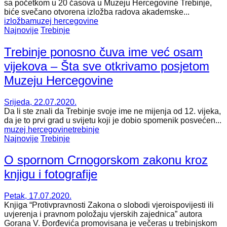
sa početkom u 20 časova u Muzeju Hercegovine Trebinje,
biće svečano otvorena izložba radova akademske...
izložba
muzej hercegovine
Najnovije
Trebinje
Trebinje ponosno čuva ime već osam
vijekova – Šta sve otkrivamo posjetom
Muzeju Hercegovine
Srijeda, 22.07.2020.
Da li ste znali da Trebinje svoje ime ne mijenja od 12. vijeka,
da je to prvi grad u svijetu koji je dobio spomenik posvećen...
muzej hercegovine
trebinje
Najnovije
Trebinje
O spornom Crnogorskom zakonu kroz
knjigu i fotografije
Petak, 17.07.2020.
Knjiga “Protivpravnosti Zakona o slobodi vjeroispovijesti ili
uvjerenja i pravnom položaju vjerskih zajednica” autora
Gorana V. Đorđevića promovisana je večeras u trebinjskom