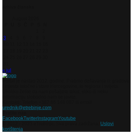
Arhiva članaka
August 2026
P
U
S
Č
P
S
N
1
2
3
4
5
6
7
8
9
10
11
12
13
14
15
16
17
18
19
20
21
22
23
24
25
26
27
28
29
30
31
« jul
Portal je nastao 2012. godine. Pratimo dešavanja iz gradova
i mjesta Istočne i stare Hercegovine, te regiona i svijeta.
Ukoliko želite da nam pošaljete tekst, sliku ili neku
informaciju slobodno nam se javite.
Kontakti: Telefon +387 66 148 087 ili email
urednik@etrebinje.com
Pratite nas
Facebook
Twitter
Instagram
Youtube
© 2012 - 2023 eTrebinje. Sva prava zadržana.
Uslovi
korištenja