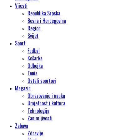
Vijesti
Republika Srpska
Bosna i Hercegovina
Region
Svijet
Sport
Fudbal
Košarka
Odbojka
Tenis
Ostali sportovi
Magazin
Obrazovanje i nauka
Umjetnost i kultura
Tehnologija
Zanimljivosti
Zabava
Zdravlje