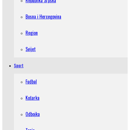
Republika Srpska
Bosna i Hercegovina
Region
Svijet
Sport
Fudbal
Košarka
Odbojka