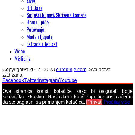
Život
Hit Dana
Smješni klipovi/Skrivena kamera
Hrana i piće
Putovanja
Moda i ljepota
Estrada i Jet set
Video
Mišljenja
Copyright © 2012 - 2023
eTrebinje.com
. Sva prava
zadržana.
Facebook
Twitter
Instagram
Youtube
Ova stranica koristi kolačiće kako bi osigurali bolje
korisničko iskustvo. Nastavkom korištenja pretpostavićemo
da ste saglasni sa primanjem kolačića.
Prihvati
Pročitaj više