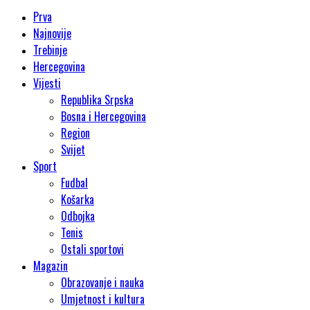
Prva
Najnovije
Trebinje
Hercegovina
Vijesti
Republika Srpska
Bosna i Hercegovina
Region
Svijet
Sport
Fudbal
Košarka
Odbojka
Tenis
Ostali sportovi
Magazin
Obrazovanje i nauka
Umjetnost i kultura