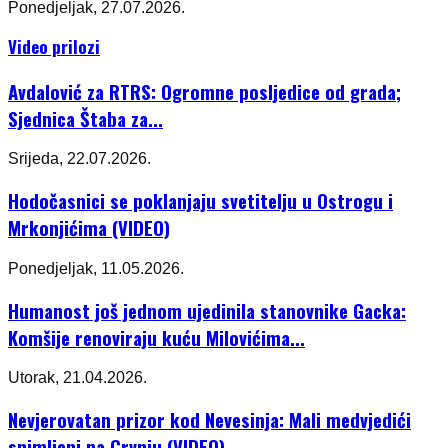
Ponedjeljak, 27.07.2026.
Video prilozi
Avdalović za RTRS: Ogromne posljedice od grada;
Sjednica Štaba za...
Srijeda, 22.07.2026.
Hodočasnici se poklanjaju svetitelju u Ostrogu i
Mrkonjićima (VIDEO)
Ponedjeljak, 11.05.2026.
Humanost još jednom ujedinila stanovnike Gacka:
Komšije renoviraju kuću Milovićima...
Utorak, 21.04.2026.
Nevjerovatan prizor kod Nevesinja: Mali medvjedići
snimljeni na Crvnju (VIDEO)