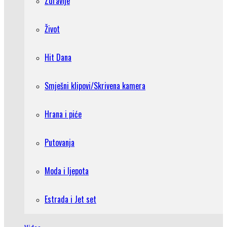
Zdravlje
Život
Hit Dana
Smješni klipovi/Skrivena kamera
Hrana i piće
Putovanja
Moda i ljepota
Estrada i Jet set