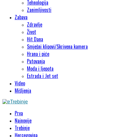
Tehnologija
Zanimljivosti
Zabava
Zdravlje
Život
Hit Dana
Smješni klipovi/Skrivena kamera
Hrana i piće
Putovanja
Moda i ljepota
Estrada i Jet set
Video
Mišljenja
Prva
Najnovije
Trebinje
Hercegovina