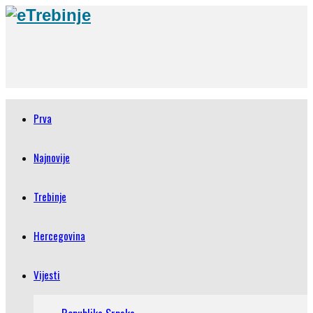
Prva
Najnovije
Trebinje
Hercegovina
Vijesti