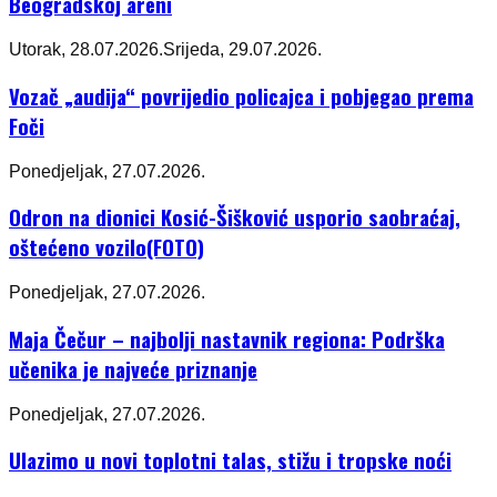
Beogradskoj areni
Utorak, 28.07.2026.
Srijeda, 29.07.2026.
Vozač „audija“ povrijedio policajca i pobjegao prema
Foči
Ponedjeljak, 27.07.2026.
Odron na dionici Kosić-Šišković usporio saobraćaj,
oštećeno vozilo(FOTO)
Ponedjeljak, 27.07.2026.
Maja Čečur – najbolji nastavnik regiona: Podrška
učenika je najveće priznanje
Ponedjeljak, 27.07.2026.
Ulazimo u novi toplotni talas, stižu i tropske noći