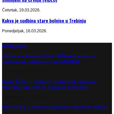
Četvrtak, 19.03.2026.
Kakva je sudbina stare bolnice u Trebinju
Ponedjeljak, 16.03.2026.
Izdvajamo
Odron na dionici Kosić-Šišković usporio
saobraćaj, oštećeno vozilo(FOTO)
Ponedjeljak, 27.07.2026.
Maja Čečur – najbolji nastavnik regiona:
Podrška učenika je najveće priznanje
Ponedjeljak, 27.07.2026.
Nevrijeme u Trebinju praćeno obilnom kišom