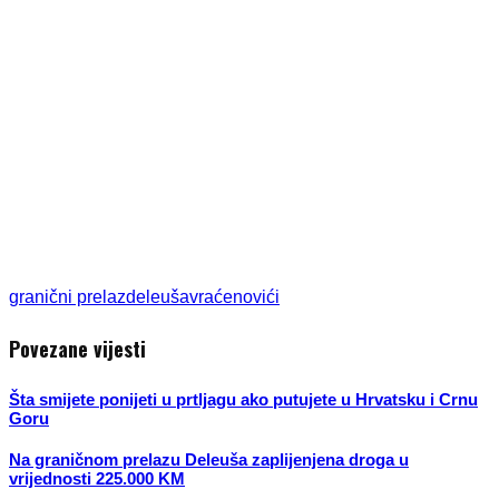
granični prelaz
deleuša
vraćenovići
Povezane vijesti
Šta smijete ponijeti u prtljagu ako putujete u Hrvatsku i Crnu
Goru
Na graničnom prelazu Deleuša zaplijenjena droga u
vrijednosti 225.000 KM