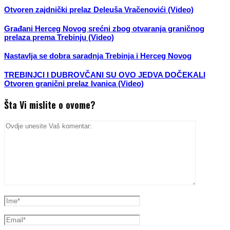
Otvoren zajdnički prelaz Deleuša Vračenovići (Video)
Građani Herceg Novog srećni zbog otvaranja graničnog
prelaza prema Trebinju (Video)
Nastavlja se dobra saradnja Trebinja i Herceg Novog
TREBINJCI I DUBROVČANI SU OVO JEDVA DOČEKALI
Otvoren granični prelaz Ivanica (Video)
Šta Vi mislite o ovome?