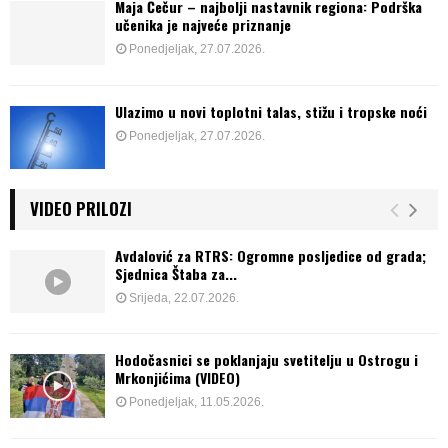
Maja Čečur – najbolji nastavnik regiona: Podrška
učenika je najveće priznanje
Ponedjeljak, 27.07.2026.
Ulazimo u novi toplotni talas, stižu i tropske noći
Ponedjeljak, 27.07.2026.
VIDEO PRILOZI
Avdalović za RTRS: Ogromne posljedice od grada;
Sjednica Štaba za...
Srijeda, 22.07.2026.
Hodočasnici se poklanjaju svetitelju u Ostrogu i
Mrkonjićima (VIDEO)
Ponedjeljak, 11.05.2026.