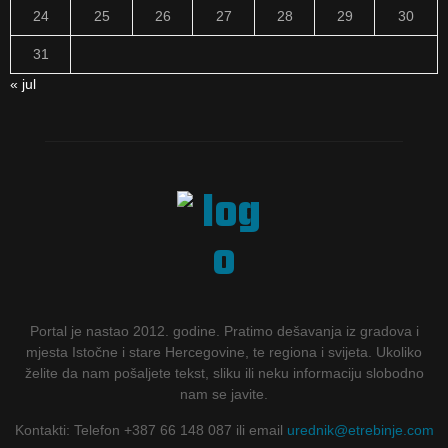
24
25
26
27
28
29
30
31
« jul
Portal je nastao 2012. godine. Pratimo dešavanja iz gradova i
mjesta Istočne i stare Hercegovine, te regiona i svijeta. Ukoliko
želite da nam pošaljete tekst, sliku ili neku informaciju slobodno
nam se javite.
Kontakti: Telefon +387 66 148 087 ili email
urednik@etrebinje.com