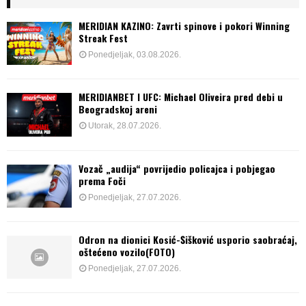
MERIDIAN KAZINO: Zavrti spinove i pokori Winning
Streak Fest
Ponedjeljak, 03.08.2026.
MERIDIANBET I UFC: Michael Oliveira pred debi u
Beogradskoj areni
Utorak, 28.07.2026.
Vozač „audija“ povrijedio policajca i pobjegao
prema Foči
Ponedjeljak, 27.07.2026.
Odron na dionici Kosić-Šišković usporio saobraćaj,
oštećeno vozilo(FOTO)
Ponedjeljak, 27.07.2026.