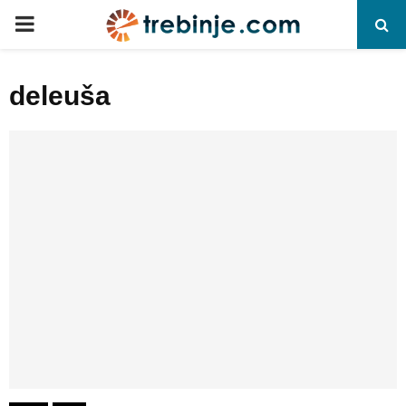
P
R
deleuša
I
M
A
R
Y
M