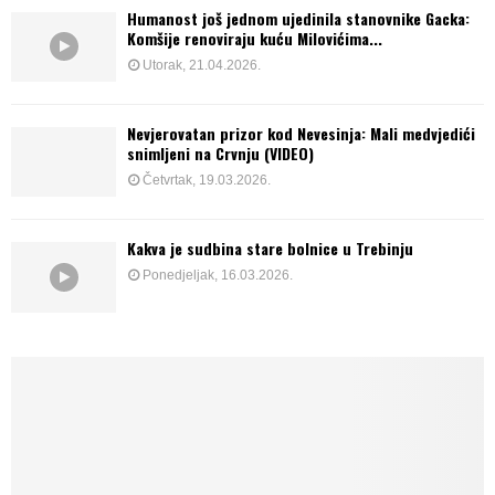
Humanost još jednom ujedinila stanovnike Gacka:
Komšije renoviraju kuću Milovićima...
Utorak, 21.04.2026.
Nevjerovatan prizor kod Nevesinja: Mali medvjedići
snimljeni na Crvnju (VIDEO)
Četvrtak, 19.03.2026.
Kakva je sudbina stare bolnice u Trebinju
Ponedjeljak, 16.03.2026.