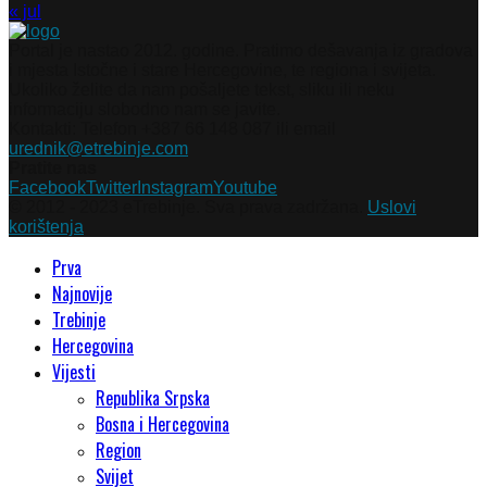
« jul
Portal je nastao 2012. godine. Pratimo dešavanja iz gradova
i mjesta Istočne i stare Hercegovine, te regiona i svijeta.
Ukoliko želite da nam pošaljete tekst, sliku ili neku
informaciju slobodno nam se javite.
Kontakti: Telefon +387 66 148 087 ili email
urednik@etrebinje.com
Pratite nas
Facebook
Twitter
Instagram
Youtube
© 2012 - 2023 eTrebinje. Sva prava zadržana.
Uslovi
korištenja
Prva
Najnovije
Trebinje
Hercegovina
Vijesti
Republika Srpska
Bosna i Hercegovina
Region
Svijet