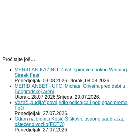
Pročitajte još…
MERIDIAN KAZINO: Zavrti spinove i pokori Winning
Streak Fest
Ponedjeljak, 03.08.2026.
Utorak, 04.08.2026.
MERIDIANBET I UFC: Michael Oliveira pred debi u
Beogradskoj areni
Utorak, 28.07.2026.
Srijeda, 29.07.2026.
Vozač „audija“ povrijedio policajca i pobjegao prema
Foči
Ponedjeljak, 27.07.2026.
Odron na dionici Kosić-Šišković usporio saobraćaj,
oštećeno vozilo(FOTO)
Ponedjeljak, 27.07.2026.