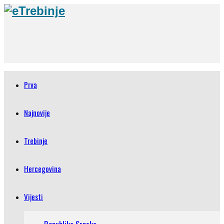
Prva
Najnovije
Trebinje
Hercegovina
Vijesti