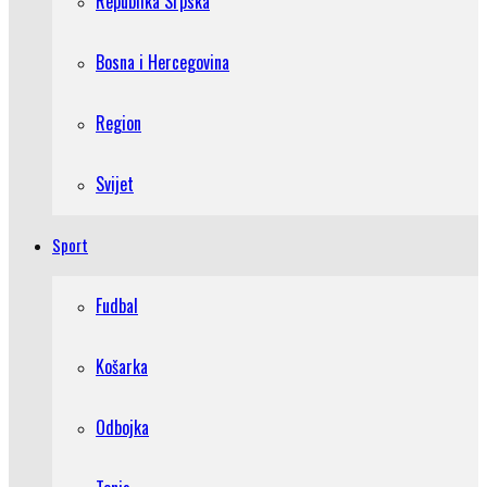
Republika Srpska
Bosna i Hercegovina
Region
Svijet
Sport
Fudbal
Košarka
Odbojka