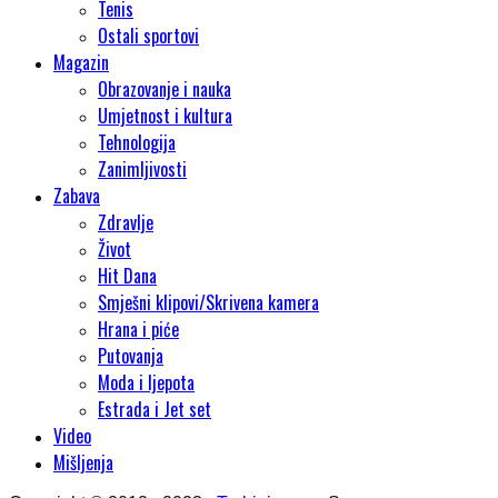
Tenis
Ostali sportovi
Magazin
Obrazovanje i nauka
Umjetnost i kultura
Tehnologija
Zanimljivosti
Zabava
Zdravlje
Život
Hit Dana
Smješni klipovi/Skrivena kamera
Hrana i piće
Putovanja
Moda i ljepota
Estrada i Jet set
Video
Mišljenja