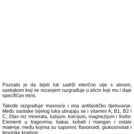
Poznato je da bijeli luk sadrži eterično ulje s alinom,
sastojkom koji se rezanjem razgrađuje u alicin koji mu i daje
specifičan miris.
Takođe razgrađuje masnoće i ima antibiotičko djelovanje.
Među sastojke bijelog luka ubrajaju se i vitamini A, B1, B2 i
C, čitav niz minerala, kalijum, kalcijum, magnezijum i fosfor.
Elementi u tragovima, bakar, kobalt i mangan i ostale
materije, među kojima su saponini, flavonoidi, glukosinolati i
fenolske kiseline.