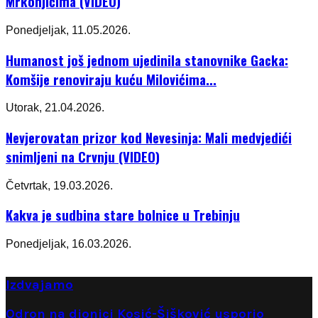
Mrkonjićima (VIDEO)
Ponedjeljak, 11.05.2026.
Humanost još jednom ujedinila stanovnike Gacka:
Komšije renoviraju kuću Milovićima...
Utorak, 21.04.2026.
Nevjerovatan prizor kod Nevesinja: Mali medvjedići
snimljeni na Crvnju (VIDEO)
Četvrtak, 19.03.2026.
Kakva je sudbina stare bolnice u Trebinju
Ponedjeljak, 16.03.2026.
Izdvajamo
Odron na dionici Kosić-Šišković usporio