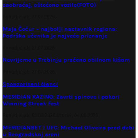
saobraćaj, oštećeno vozilo(FOTO)
Ponedjeljak, 27.07.2026.
Maja Čečur – najbolji nastavnik regiona:
Podrška učenika je najveće priznanje
Ponedjeljak, 27.07.2026.
Nevrijeme u Trebinju praćeno obilnom kišom
Ponedjeljak, 27.07.2026.
Sponzorisani članci
MERIDIAN KAZINO: Zavrti spinove i pokori
Winning Streak Fest
Ponedjeljak, 03.08.2026.
Utorak, 04.08.2026.
MERIDIANBET I UFC: Michael Oliveira pred debi
u Beogradskoj areni