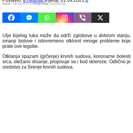
Postavio:
eTrebinje
Srijeda, 01.09.2021.
0
Izvor:
stil.kurir.rs
Fotografija:
Ilustracija
Ulje bijelog luka može da održi zglobove u dobrom stanju,
smanji bolove i istovremeno otklonit mnoge probleme koje
prate ove tegobe.
Otklanja spazam (grčenje) krvnih sudova, koronarne bolesti
srca, otežano disanje, propisuje se i kod skleroze. Odlično je
sredstvo za širenje krvnih sudova.