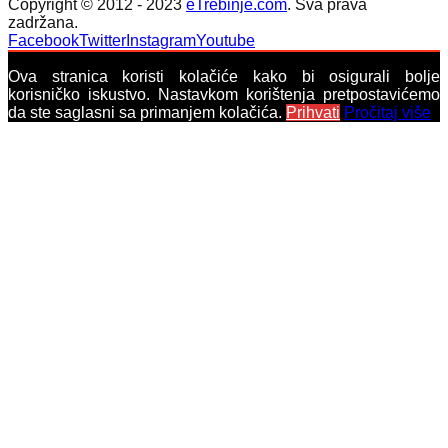
Copyright © 2012 - 2023
eTrebinje.com
. Sva prava
zadržana.
Facebook
Twitter
Instagram
Youtube
Ova stranica koristi kolačiće kako bi osigurali bolje
korisničko iskustvo. Nastavkom korištenja pretpostavićemo
da ste saglasni sa primanjem kolačića.
Prihvati
Pročitaj više