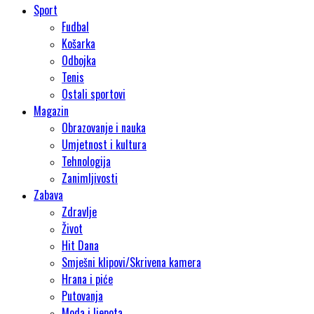
Sport
Fudbal
Košarka
Odbojka
Tenis
Ostali sportovi
Magazin
Obrazovanje i nauka
Umjetnost i kultura
Tehnologija
Zanimljivosti
Zabava
Zdravlje
Život
Hit Dana
Smješni klipovi/Skrivena kamera
Hrana i piće
Putovanja
Moda i ljepota