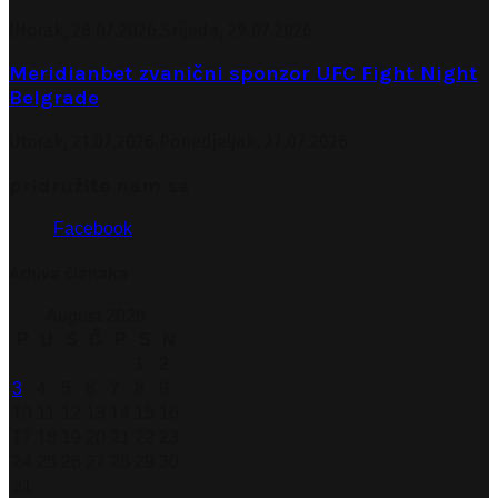
Utorak, 28.07.2026.
Srijeda, 29.07.2026.
Meridianbet zvanični sponzor UFC Fight Night
Belgrade
Utorak, 21.07.2026.
Ponedjeljak, 27.07.2026.
pridružite nam se
Facebook
Arhiva članaka
August 2026
P
U
S
Č
P
S
N
1
2
3
4
5
6
7
8
9
10
11
12
13
14
15
16
17
18
19
20
21
22
23
24
25
26
27
28
29
30
31