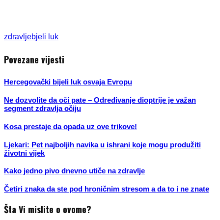
zdravlje
bjeli luk
Povezane vijesti
Hercegovački bijeli luk osvaja Evropu
Ne dozvolite da oči pate – Određivanje dioptrije je važan
segment zdravlja očiju
Kosa prestaje da opada uz ove trikove!
Ljekari: Pet najboljih navika u ishrani koje mogu produžiti
životni vijek
Kako jedno pivo dnevno utiče na zdravlje
Četiri znaka da ste pod hroničnim stresom a da to i ne znate
Šta Vi mislite o ovome?