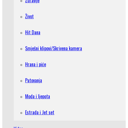
Zdravlje
Život
Hit Dana
Smješni klipovi/Skrivena kamera
Hrana i piće
Putovanja
Moda i ljepota
Estrada i Jet set