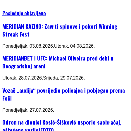
Poslednje objavljeno
MERIDIAN KAZINO: Zavrti spinove i pokori Winning
Streak Fest
Ponedjeljak, 03.08.2026.
Utorak, 04.08.2026.
MERIDIANBET I UFC: Michael Oliveira pred debi u
Beogradskoj areni
Utorak, 28.07.2026.
Srijeda, 29.07.2026.
Vozač „audija“ povrijedio policajca i pobjegao prema
Foči
Ponedjeljak, 27.07.2026.
Odron na dionici Kosić-Šišković usporio saobraćaj,
oštećeno vozilo(FOTO)