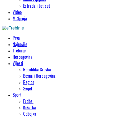
Estrada i Jet set
Video
Mišljenja
Prva
Najnovije
Trebinje
Hercegovina
Vijesti
Republika Srpska
Bosna i Hercegovina
Region
Svijet
Sport
Fudbal
Košarka
Odbojka