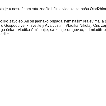
ta je u nesrećnom ratu značio i činio vladika za našu Otadžbinu
liko zavoleo. Ali on jednako pripada svim našim krajevima, a 
 u Gospodu veliki svetitelji Ava Justin i Vladika Nikolaj. Oni, za
ga čeka i vladika Amfilohije, sa kim je drugovao, od mladih b
edile.