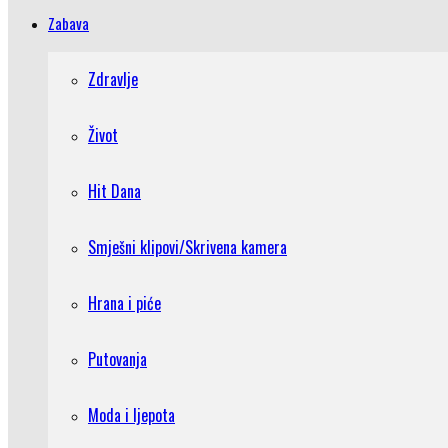
Zabava
Zdravlje
Život
Hit Dana
Smješni klipovi/Skrivena kamera
Hrana i piće
Putovanja
Moda i ljepota