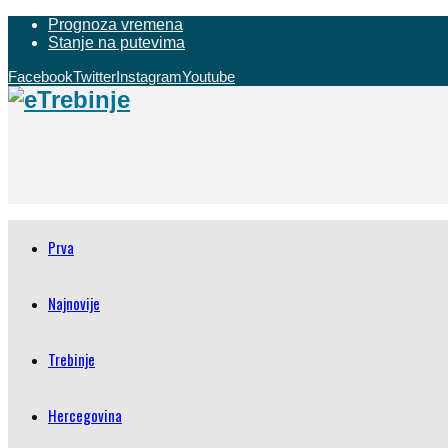
Prognoza vremena
Stanje na putevima
Facebook
Twitter
Instagram
Youtube
Prva
Najnovije
Trebinje
Hercegovina