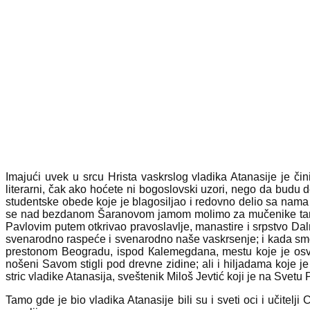
Imajući uvek u srcu Hrista vaskrslog vladika Atanasije je či
literarni, čak ako hoćete ni bogoslovski uzori, nego da bud
studentske obede koje je blagosiljao i redovno delio sa nama 
se nad bezdanom Šaranovom jamom molimo za mučenike tamo ba
Pavlovim putem otkrivao pravoslavlje, manastire i srpstvo Dal
svenarodno raspeće i svenarodno naše vaskrsenje; i kada smo p
prestonom Beogradu, ispod Кalemegdana, mestu koje je osve
nošeni Savom stigli pod drevne zidine; ali i hiljadama koje je
stric vladike Atanasija, sveštenik Miloš Jevtić koji je na Sv
Tamo gde je bio vladika Atanasije bili su i sveti oci i učitelji