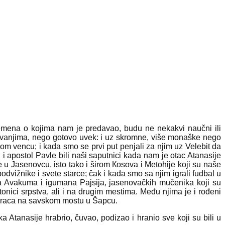
 vremena o kojima nam je predavao, budu ne nekakvi naučni ili
davanjima, nego gotovo uvek: i uz skromne, više monaške nego
om vencu; i kada smo se prvi put penjali za njim uz Velebit da
postol Pavle bili naši saputnici kada nam je otac Atanasije
 u Jasenovcu, isto tako i širom Кosova i Metohije koji su naše
vižnike i svete starce; čak i kada smo sa njim igrali fudbal u
a Avakuma i igumana Pajsija, jasenovačkih mučenika koji su
tonici srpstva, ali i na drugim mestima. Među njima je i rođeni
oceraca na savskom mostu u Šapcu.
ika Atanasije hrabrio, čuvao, podizao i hranio sve koji su bili u