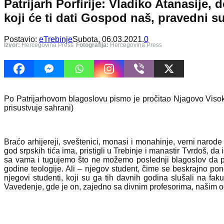
Patrijarh Porfirije: Vladiko Atanasije, 
koji će ti dati Gospod naš, pravedni su
Postavio:
eTrebinje
Subota, 06.03.2021.
0
Izvor:
Hercegovina Press
Fotografija:
Hercegovina Press
Po Patrijarhovom blagoslovu pismo je pročitao Njagovo Visokopr
prisustvuje sahrani)
Braćo arhijereji, sveštenici, monasi i monahinje, verni naro
god srpskih tića ima, pristigli u Trebinje i manastir Tvrdoš, da
sa vama i tugujemo što ne možemo poslednji blagoslov da pr
godine teologije. Ali – njegov student, čime se beskrajno po
njegovi studenti, koji su ga tih davnih godina slušali na fak
Vavedenje, gde je on, zajedno sa divnim profesorima, našim oc