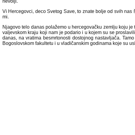
nevolji.
Vi Hercegovci, deco Svetog Save, to znate bolje od svih nas š
mi.
Njagovo telo danas polažemo u hercegovačku zemlju koju je to
valjevskom kraju koji nam je podario i u kojem su se proslavili
danas, na vratima besmrtonosti dostojnog nastavljača. Tamo 
Bogoslovskom fakultetu i u vladičanskim godinama koje su usl