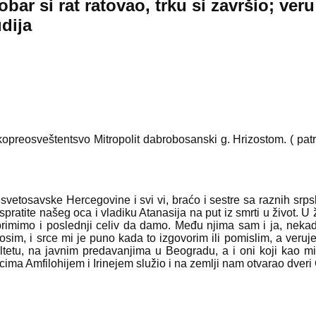
dobar si rat ratovao, trku si završio; v
dija
eosveštentsvo Mitropolit dabrobosanski g. Hrizostom. ( patrijarh
de svetosavske Hercegovine i svi vi, braćo i sestre sa raznih s
 ispratite našeg oca i vladiku Atanasija na put iz smrti u život. 
imimo i poslednji celiv da damo. Među njima sam i ja, nekada
nosim, i srce mi je puno kada to izgovorim ili pomislim, a veru
ultetu, na javnim predavanjima u Beogradu, a i oni koji kao mi
ima Amfilohijem i Irinejem služio i na zemlji nam otvarao dver