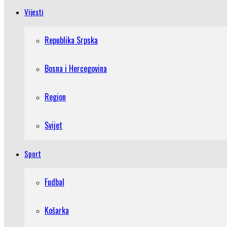
Vijesti
Republika Srpska
Bosna i Hercegovina
Region
Svijet
Sport
Fudbal
Košarka