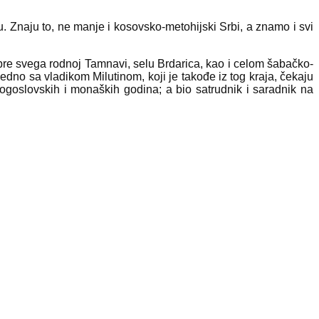
. Znaju to, ne manje i kosovsko-metohijski Srbi, a znamo i svi
pre svega rodnoj Tamnavi, selu Brdarica, kao i celom šabačko-
jedno sa vladikom Milutinom, koji je takođe iz tog kraja, čekaju
ogoslovskih i monaških godina; a bio satrudnik i saradnik na