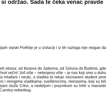
eru si održao. Sada te čeka venac pravde
 srpski Porfirije je u izolaciji i iz tih razloga nije mogao da
rpskih strana: od Кosova do Jadovna, od Soluna do Budima, gde
U život večni! Još više – nebrojeno više – je nas koji smo u duhu
 mlađani i neuki, a vladika bi rekao neznaveni student prve
jem i mnogima vladikama, sveštenicima, monasima, koji su bili
rjani služe Crkvi, a nedeljom i praznikom su hrlili u manastir
i Carstva nebeskog.