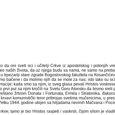
nio da oni sveti oci i učitelji Crkve iz apostolskog i potonjih
u deo naših života, da uz njega budu sa nama, ne samo na pre
u trpezariji stare zgrade Bogoslovskog fakulteta na Кosančićev
čene i da molimo njih da se mole za nas; isto tako su oci i a
macije; kada smo sa njim, iz sveg glasa pevali Hristos voskrese
rvi put sa njim kročili na Svetu Goru Atonsku da bismo sreli pod
štano žrtvom Donata i Fortunata, Ermila i Stratonika, đakon
 krvavi komunistički teror pribrojao svetima mučenicima, u pres
etu Petku 1944. godine ubijen sa hiljadama nevinih Mačvana i P
 Crkve; tamo je bio Hristos raspeti i vaskrsli, čijom silom je vlad