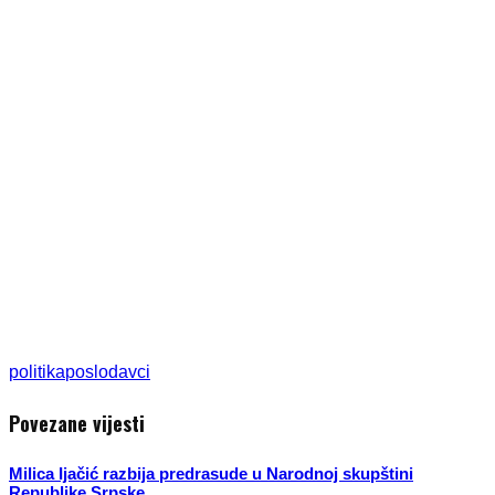
politika
poslodavci
Povezane vijesti
Milica Ijačić razbija predrasude u Narodnoj skupštini
Republike Srpske