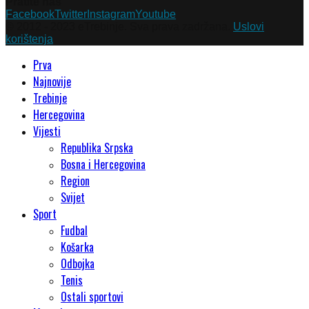
Pratite nas
Facebook
Twitter
Instagram
Youtube
© 2012 - 2023 eTrebinje. Sva prava zadržana.
Uslovi
korištenja
Prva
Najnovije
Trebinje
Hercegovina
Vijesti
Republika Srpska
Bosna i Hercegovina
Region
Svijet
Sport
Fudbal
Košarka
Odbojka
Tenis
Ostali sportovi