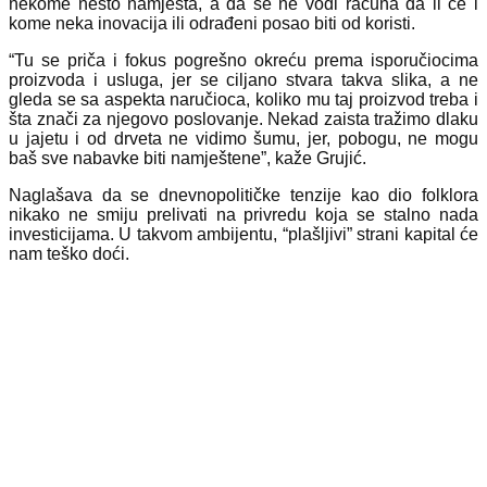
nekome nešto namješta, a da se ne vodi računa da li će i
kome neka inovacija ili odrađeni posao biti od koristi.
“Tu se priča i fokus pogrešno okreću prema isporučiocima
proizvoda i usluga, jer se ciljano stvara takva slika, a ne
gleda se sa aspekta naručioca, koliko mu taj proizvod treba i
šta znači za njegovo poslovanje. Nekad zaista tražimo dlaku
u jajetu i od drveta ne vidimo šumu, jer, pobogu, ne mogu
baš sve nabavke biti namještene”, kaže Grujić.
Naglašava da se dnevnopolitičke tenzije kao dio folklora
nikako ne smiju prelivati na privredu koja se stalno nada
investicijama. U takvom ambijentu, “plašljivi” strani kapital će
nam teško doći.