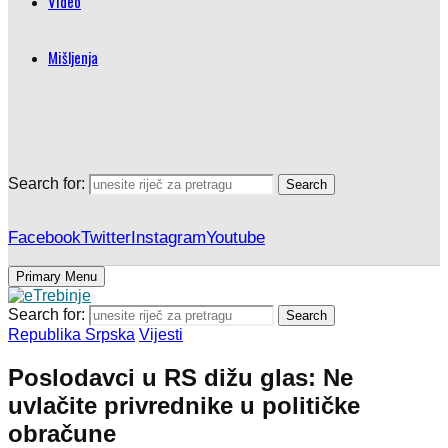
Video
Mišljenja
Search for:
Search
Facebook
Twitter
Instagram
Youtube
Primary Menu
Search for:
Search
Republika Srpska
Vijesti
Poslodavci u RS dižu glas: Ne
uvlačite privrednike u političke
obračune