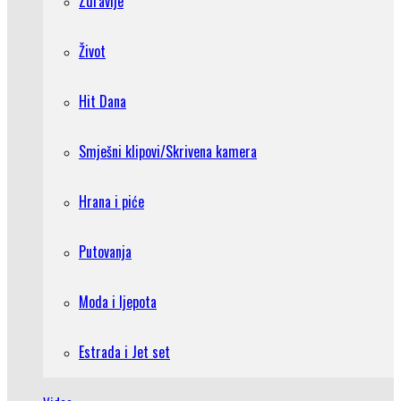
Zdravlje
Život
Hit Dana
Smješni klipovi/Skrivena kamera
Hrana i piće
Putovanja
Moda i ljepota
Estrada i Jet set