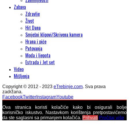
Zanimljivosti
Zabava
Zdravlje
Život
Hit Dana
Smješni klipovi/Skrivena kamera
Hrana i piće
Putovanja
Moda i ljepota
Estrada i Jet set
Video
Mišljenja
Copyright © 2012 - 2023
eTrebinje.com
. Sva prava
zadržana.
Facebook
Twitter
Instagram
Youtube
Ova stranica koristi kolačiće kako bi osigurali bolje
korisničko iskustvo. Nastavkom korištenja pretpostavićemo
da ste saglasni sa primanjem kolačića.
Prihvati
Pročitaj više