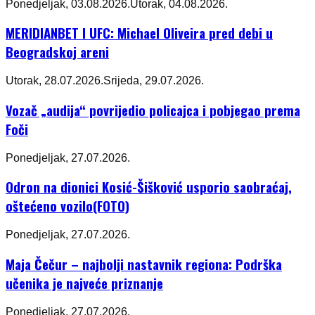
Ponedjeljak, 03.08.2026.
Utorak, 04.08.2026.
MERIDIANBET I UFC: Michael Oliveira pred debi u
Beogradskoj areni
Utorak, 28.07.2026.
Srijeda, 29.07.2026.
Vozač „audija“ povrijedio policajca i pobjegao prema
Foči
Ponedjeljak, 27.07.2026.
Odron na dionici Kosić-Šišković usporio saobraćaj,
oštećeno vozilo(FOTO)
Ponedjeljak, 27.07.2026.
Maja Čečur – najbolji nastavnik regiona: Podrška
učenika je najveće priznanje
Ponedjeljak, 27.07.2026.