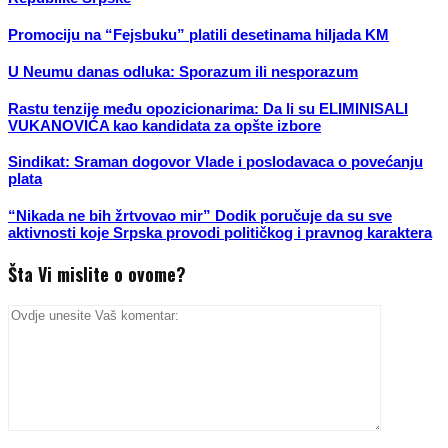
Promociju na “Fejsbuku” platili desetinama hiljada KM
U Neumu danas odluka: Sporazum ili nesporazum
Rastu tenzije među opozicionarima: Da li su ELIMINISALI
VUKANOVIĆA kao kandidata za opšte izbore
Sindikat: Sraman dogovor Vlade i poslodavaca o povećanju
plata
“Nikada ne bih žrtvovao mir” Dodik poručuje da su sve
aktivnosti koje Srpska provodi političkog i pravnog karaktera
Šta Vi mislite o ovome?