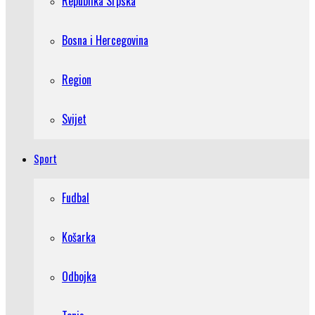
Republika Srpska
Bosna i Hercegovina
Region
Svijet
Sport
Fudbal
Košarka
Odbojka