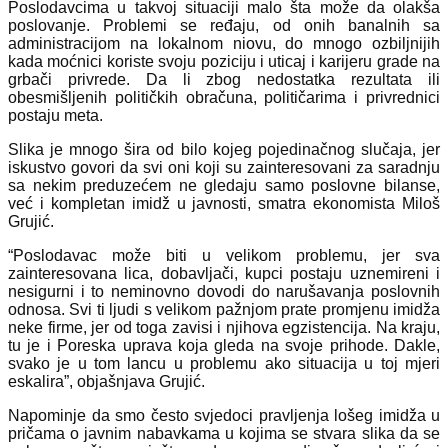
Poslodavcima u takvoj situaciji malo šta može da olakša
poslovanje. Problemi se ređaju, od onih banalnih sa
administracijom na lokalnom niovu, do mnogo ozbiljnijih
kada moćnici koriste svoju poziciju i uticaj i karijeru grade na
grbači privrede. Da li zbog nedostatka rezultata ili
obesmišljenih političkih obračuna, političarima i privrednici
postaju meta.
Slika je mnogo šira od bilo kojeg pojedinačnog slučaja, jer
iskustvo govori da svi oni koji su zainteresovani za saradnju
sa nekim preduzećem ne gledaju samo poslovne bilanse,
već i kompletan imidž u javnosti, smatra ekonomista Miloš
Grujić.
“Poslodavac može biti u velikom problemu, jer sva
zainteresovana lica, dobavljači, kupci postaju uznemireni i
nesigurni i to neminovno dovodi do narušavanja poslovnih
odnosa. Svi ti ljudi s velikom pažnjom prate promjenu imidža
neke firme, jer od toga zavisi i njihova egzistencija. Na kraju,
tu je i Poreska uprava koja gleda na svoje prihode. Dakle,
svako je u tom lancu u problemu ako situacija u toj mjeri
eskalira”, objašnjava Grujić.
Napominje da smo često svjedoci pravljenja lošeg imidža u
pričama o javnim nabavkama u kojima se stvara slika da se