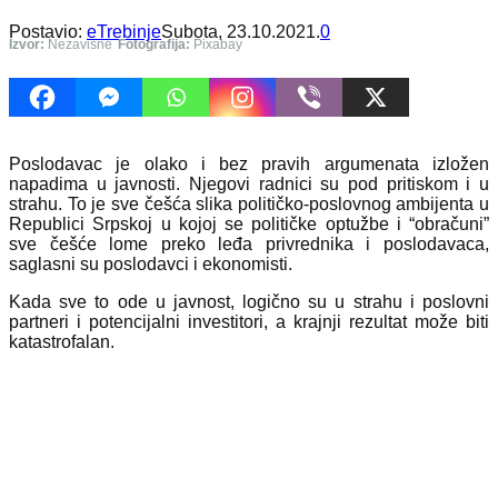
Postavio:
eTrebinje
Subota, 23.10.2021.
0
Izvor:
Nezavisne
Fotografija:
Pixabay
Poslodavac je olako i bez pravih argumenata izložen
napadima u javnosti. Njegovi radnici su pod pritiskom i u
strahu. To je sve češća slika političko-poslovnog ambijenta u
Republici Srpskoj u kojoj se političke optužbe i “obračuni”
sve češće lome preko leđa privrednika i poslodavaca,
saglasni su poslodavci i ekonomisti.
Kada sve to ode u javnost, logično su u strahu i poslovni
partneri i potencijalni investitori, a krajnji rezultat može biti
katastrofalan.