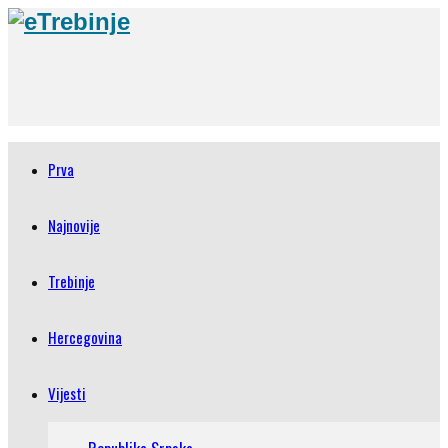
Prva
Najnovije
Trebinje
Hercegovina
Vijesti