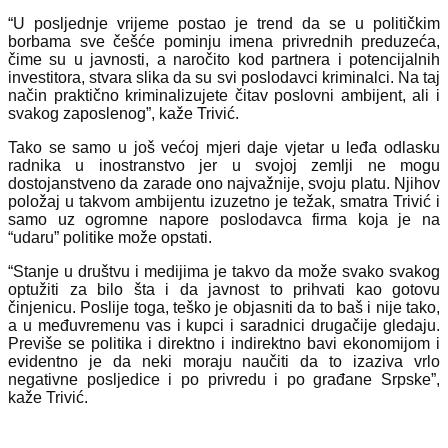
“U posljednje vrijeme postao je trend da se u političkim
borbama sve češće pominju imena privrednih preduzeća,
čime su u javnosti, a naročito kod partnera i potencijalnih
investitora, stvara slika da su svi poslodavci kriminalci. Na taj
način praktično kriminalizujete čitav poslovni ambijent, ali i
svakog zaposlenog”, kaže Trivić.
Tako se samo u još većoj mjeri daje vjetar u leđa odlasku
radnika u inostranstvo jer u svojoj zemlji ne mogu
dostojanstveno da zarade ono najvažnije, svoju platu. Njihov
položaj u takvom ambijentu izuzetno je težak, smatra Trivić i
samo uz ogromne napore poslodavca firma koja je na
“udaru” politike može opstati.
“Stanje u društvu i medijima je takvo da može svako svakog
optužiti za bilo šta i da javnost to prihvati kao gotovu
činjenicu. Poslije toga, teško je objasniti da to baš i nije tako,
a u međuvremenu vas i kupci i saradnici drugačije gledaju.
Previše se politika i direktno i indirektno bavi ekonomijom i
evidentno je da neki moraju naučiti da to izaziva vrlo
negativne posljedice i po privredu i po građane Srpske”,
kaže Trivić.