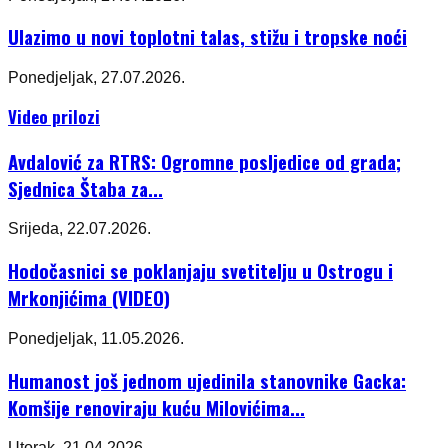
Ulazimo u novi toplotni talas, stižu i tropske noći
Ponedjeljak, 27.07.2026.
Video prilozi
Avdalović za RTRS: Ogromne posljedice od grada;
Sjednica Štaba za...
Srijeda, 22.07.2026.
Hodočasnici se poklanjaju svetitelju u Ostrogu i
Mrkonjićima (VIDEO)
Ponedjeljak, 11.05.2026.
Humanost još jednom ujedinila stanovnike Gacka:
Komšije renoviraju kuću Milovićima...
Utorak, 21.04.2026.