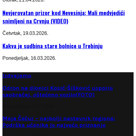
Nevjerovatan prizor kod Nevesinja: Mali medvjedići
snimljeni na Crvnju (VIDEO)
Četvrtak, 19.03.2026.
Kakva je sudbina stare bolnice u Trebinju
Ponedjeljak, 16.03.2026.
Izdvajamo
Odron na dionici Kosić-Šišković usporio
saobraćaj, oštećeno vozilo(FOTO)
Ponedjeljak, 27.07.2026.
Maja Čečur – najbolji nastavnik regiona:
Podrška učenika je najveće priznanje