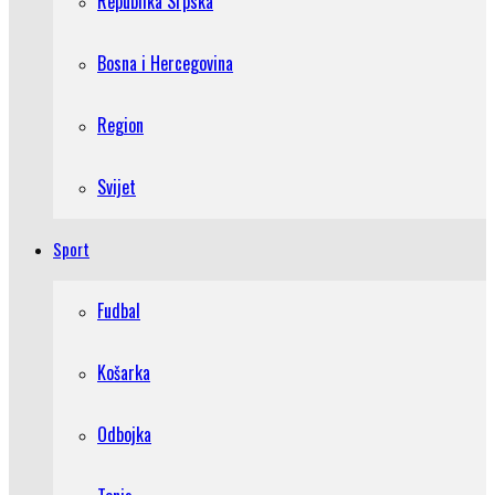
Republika Srpska
Bosna i Hercegovina
Region
Svijet
Sport
Fudbal
Košarka
Odbojka