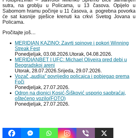
sutra, na groblju u Policama, u 13 časova. Opijelo u
Sabornom hramu počinje u 11 časova, a pogrebna povorka
će sat kasnije pješice krenuti ka crkvi Svetog Jovana u
Policama.
Pročitajte još…
MERIDIAN KAZINO: Zavrti spinove i pokori Winning
Streak Fest
Ponedjeljak, 03.08.2026.
Utorak, 04.08.2026.
MERIDIANBET I UFC: Michael Oliveira pred debi u
Beogradskoj areni
Utorak, 28.07.2026.
Srijeda, 29.07.2026.
Vozač „audija“ povrijedio policajca i pobjegao prema
Foči
Ponedjeljak, 27.07.2026.
Odron na dionici Kosić-Šišković usporio saobraćaj,
oštećeno vozilo(FOTO)
Ponedjeljak, 27.07.2026.