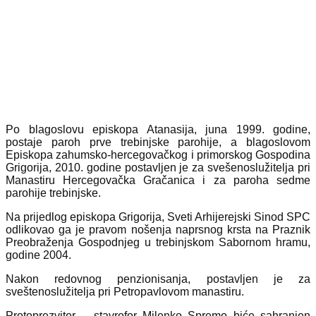
Po blagoslovu episkopa Atanasija, juna 1999. godine,
postaje paroh prve trebinjske parohije, a blagoslovom
Episkopa zahumsko-hercegovačkog i primorskog Gospodina
Grigorija, 2010. godine postavljen je za svešenoslužitelja pri
Manastiru Hercegovačka Gračanica i za paroha sedme
parohije trebinjske.
Na prijedlog episkopa Grigorija, Sveti Arhijerejski Sinod SPC
odlikovao ga je pravom nošenja naprsnog krsta na Praznik
Preobraženja Gospodnjeg u trebinjskom Sabornom hramu,
godine 2004.
Nakon redovnog penzionisanja, postavljen je za
sveštenoslužitelja pri Petropavlovom manastiru.
Protoprezviter – stavrofor Milenko Spremo biće sahranjen