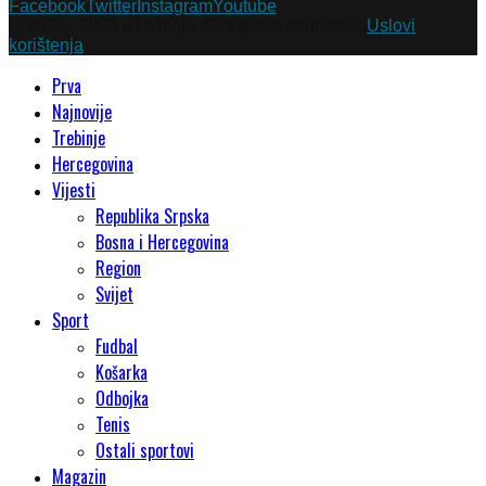
Facebook
Twitter
Instagram
Youtube
© 2012 - 2023 eTrebinje. Sva prava zadržana.
Uslovi
korištenja
Prva
Najnovije
Trebinje
Hercegovina
Vijesti
Republika Srpska
Bosna i Hercegovina
Region
Svijet
Sport
Fudbal
Košarka
Odbojka
Tenis
Ostali sportovi
Magazin