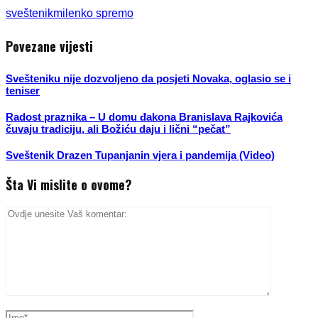
sveštenik
milenko spremo
Povezane vijesti
Svešteniku nije dozvoljeno da posjeti Novaka, oglasio se i
teniser
Radost praznika – U domu đakona Branislava Rajkovića
čuvaju tradiciju, ali Božiću daju i lični “pečat”
Sveštenik Drazen Tupanjanin vjera i pandemija (Video)
Šta Vi mislite o ovome?