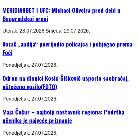
MERIDIANBET I UFC: Michael Oliveira pred debi u
Beogradskoj areni
Utorak, 28.07.2026.
Srijeda, 29.07.2026.
Vozač „audija“ povrijedio policajca i pobjegao prema
Foči
Ponedjeljak, 27.07.2026.
Odron na dionici Kosić-Šišković usporio saobraćaj,
oštećeno vozilo(FOTO)
Ponedjeljak, 27.07.2026.
Maja Čečur – najbolji nastavnik regiona: Podrška
učenika je najveće priznanje
Ponedjeljak, 27.07.2026.