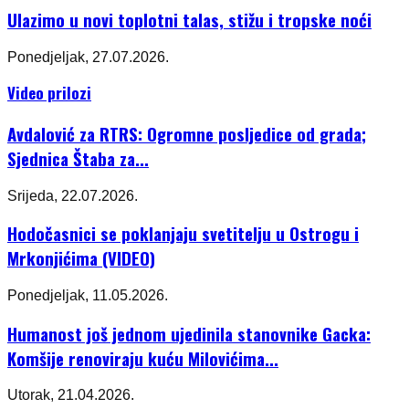
Ulazimo u novi toplotni talas, stižu i tropske noći
Ponedjeljak, 27.07.2026.
Video prilozi
Avdalović za RTRS: Ogromne posljedice od grada;
Sjednica Štaba za...
Srijeda, 22.07.2026.
Hodočasnici se poklanjaju svetitelju u Ostrogu i
Mrkonjićima (VIDEO)
Ponedjeljak, 11.05.2026.
Humanost još jednom ujedinila stanovnike Gacka:
Komšije renoviraju kuću Milovićima...
Utorak, 21.04.2026.