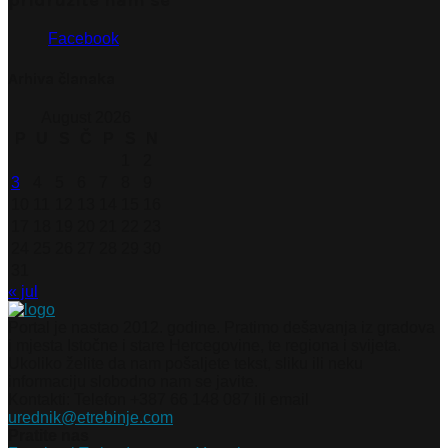
pridružite nam se
Facebook
Arhiva članaka
August 2026
P
U
S
Č
P
S
N
1
2
3
4
5
6
7
8
9
10
11
12
13
14
15
16
17
18
19
20
21
22
23
24
25
26
27
28
29
30
31
« jul
Portal je nastao 2012. godine. Pratimo dešavanja iz gradova
i mjesta Istočne i stare Hercegovine, te regiona i svijeta.
Ukoliko želite da nam pošaljete tekst, sliku ili neku
informaciju slobodno nam se javite.
Kontakti: Telefon +387 66 148 087 ili email
urednik@etrebinje.com
Pratite nas