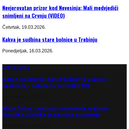
Nevjerovatan prizor kod Nevesinja: Mali medvjedići
snimljeni na Crvnju (VIDEO)
Četvrtak, 19.03.2026.
Kakva je sudbina stare bolnice u Trebinju
Ponedjeljak, 16.03.2026.
Izdvajamo
Odron na dionici Kosić-Šišković usporio
saobraćaj, oštećeno vozilo(FOTO)
Ponedjeljak, 27.07.2026.
Maja Čečur – najbolji nastavnik regiona:
Podrška učenika je najveće priznanje
Ponedjeljak, 27.07.2026.