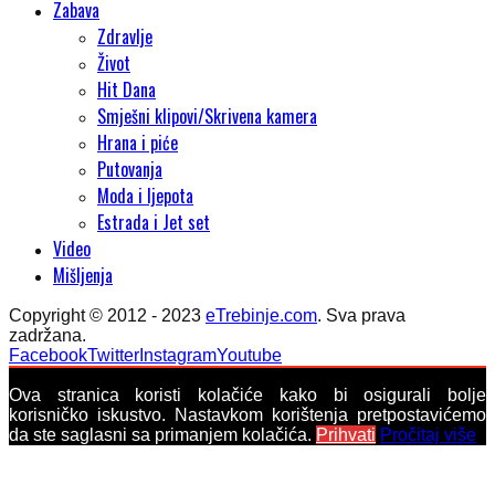
Zabava
Zdravlje
Život
Hit Dana
Smješni klipovi/Skrivena kamera
Hrana i piće
Putovanja
Moda i ljepota
Estrada i Jet set
Video
Mišljenja
Copyright © 2012 - 2023
eTrebinje.com
. Sva prava
zadržana.
Facebook
Twitter
Instagram
Youtube
Ova stranica koristi kolačiće kako bi osigurali bolje
korisničko iskustvo. Nastavkom korištenja pretpostavićemo
da ste saglasni sa primanjem kolačića.
Prihvati
Pročitaj više