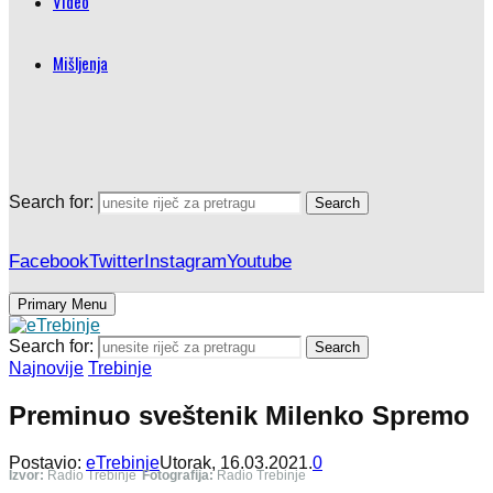
Video
Mišljenja
Search for:
Search
Facebook
Twitter
Instagram
Youtube
Primary Menu
Search for:
Search
Najnovije
Trebinje
Preminuo sveštenik Milenko Spremo
Postavio:
eTrebinje
Utorak, 16.03.2021.
0
Izvor:
Radio Trebinje
Fotografija:
Radio Trebinje