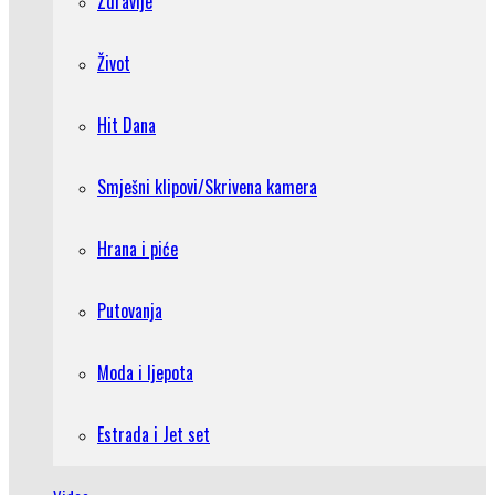
Zdravlje
Život
Hit Dana
Smješni klipovi/Skrivena kamera
Hrana i piće
Putovanja
Moda i ljepota
Estrada i Jet set