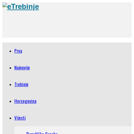
Prva
Najnovije
Trebinje
Hercegovina
Vijesti