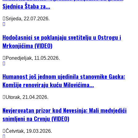
Sjednica Štaba za...
Srijeda, 22.07.2026.
Hodočasnici se poklanjaju svetitelju u Ostrogu i
Mrkonjićima (VIDEO)
Ponedjeljak, 11.05.2026.
Humanost još jednom ujedinila stanovnike Gacka:
Komšije renoviraju kuću Milovićima...
Utorak, 21.04.2026.
Nevjerovatan prizor kod Nevesinja: Mali medvjedići
snimljeni na Crvnju (VIDEO)
Četvrtak, 19.03.2026.