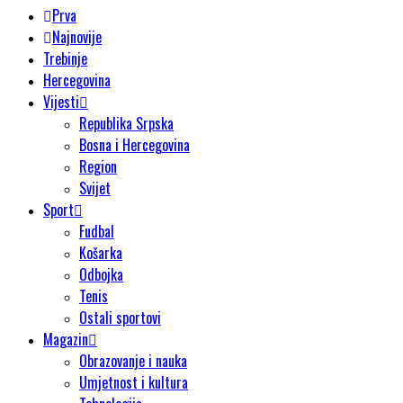
Prva
Najnovije
Trebinje
Hercegovina
Vijesti
Republika Srpska
Bosna i Hercegovina
Region
Svijet
Sport
Fudbal
Košarka
Odbojka
Tenis
Ostali sportovi
Magazin
Obrazovanje i nauka
Umjetnost i kultura