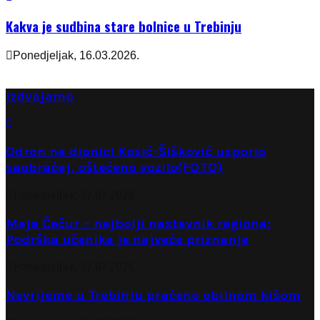
Kakva je sudbina stare bolnice u Trebinju
Ponedjeljak, 16.03.2026.
Izdvajamo
Odron na dionici Kosić-Šišković usporio
saobraćaj, oštećeno vozilo(FOTO)
Ponedjeljak, 27.07.2026.
Maja Čečur – najbolji nastavnik regiona:
Podrška učenika je najveće priznanje
Ponedjeljak, 27.07.2026.
Nevrijeme u Trebinju praćeno obilnom kišom