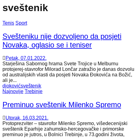
sveštenik
Tenis
Sport
Svešteniku nije dozvoljeno da posjeti
Novaka, oglasio se i teniser
Petak, 07.01.2022.
Starješina Sabornog hrama Svete Trojice u Melburnu
protojerej-stavrofor Milorad Lončar zatražio je danas dozvolu
od australijskih vlasti da posjeti Novaka Ðokovića na Božić,
ali je...
djoković
sveštenik
Najnovije
Trebinje
Preminuo sveštenik Milenko Spremo
Utorak, 16.03.2021.
Protoprezviter – stavrofor Milenko Spremo, višedecenijski
sveštenik Eparhije zahumsko-hercegovačke i primorske
preminuo je jutros, u Bolnici Trebinje, u 73.godini života,