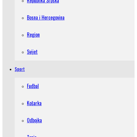
Republika Srpska
Bosna i Hercegovina
Region
Svijet
Sport
Fudbal
Košarka
Odbojka