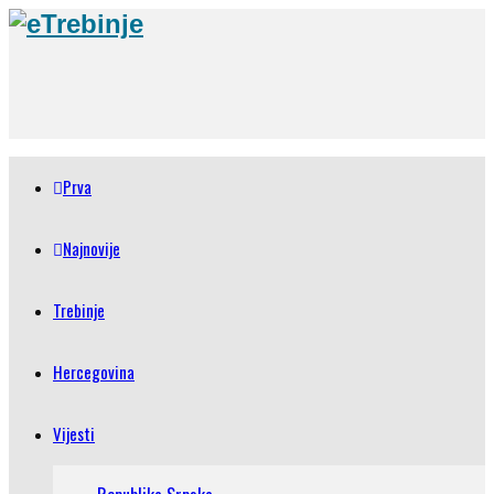
Prva
Najnovije
Trebinje
Hercegovina
Vijesti