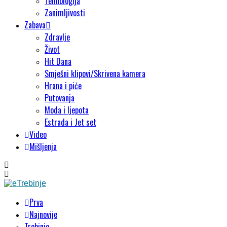
Tehnologija
Zanimljivosti
Zabava
Zdravlje
Život
Hit Dana
Smješni klipovi/Skrivena kamera
Hrana i piće
Putovanja
Moda i ljepota
Estrada i Jet set
Video
Mišljenja
Prva
Najnovije
Trebinje