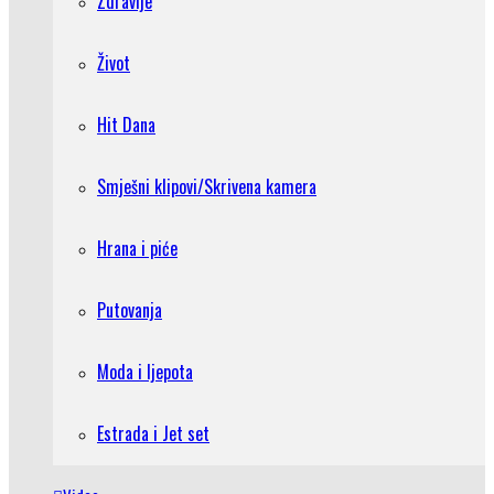
Zdravlje
Život
Hit Dana
Smješni klipovi/Skrivena kamera
Hrana i piće
Putovanja
Moda i ljepota
Estrada i Jet set