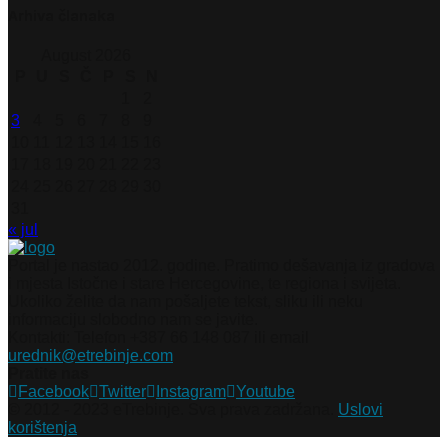
Arhiva članaka
August 2026
P
U
S
Č
P
S
N
1
2
3
4
5
6
7
8
9
10
11
12
13
14
15
16
17
18
19
20
21
22
23
24
25
26
27
28
29
30
31
« jul
Portal je nastao 2012. godine. Pratimo dešavanja iz gradova
i mjesta Istočne i stare Hercegovine, te regiona i svijeta.
Ukoliko želite da nam pošaljete tekst, sliku ili neku
informaciju slobodno nam se javite.
Kontakti: Telefon +387 66 148 087 ili email
urednik@etrebinje.com
Pratite nas
Facebook
Twitter
Instagram
Youtube
© 2012 - 2023 eTrebinje. Sva prava zadržana.
Uslovi
korištenja