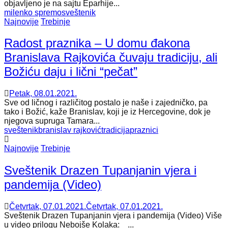
objavljeno je na sajtu Eparhije...
milenko spremo
sveštenik
Najnovije
Trebinje
Radost praznika – U domu đakona
Branislava Rajkovića čuvaju tradiciju, ali
Božiću daju i lični “pečat”
Petak, 08.01.2021.
Sve od ličnog i različitog postalo je naše i zajedničko, pa
tako i Božić, kaže Branislav, koji je iz Hercegovine, dok je
njegova supruga Tamara...
sveštenik
branislav rajković
tradicija
praznici
Najnovije
Trebinje
Sveštenik Drazen Tupanjanin vjera i
pandemija (Video)
Četvrtak, 07.01.2021.
Četvrtak, 07.01.2021.
Sveštenik Drazen Tupanjanin vjera i pandemija (Video) Više
u video prilogu Nebojše Kolaka: ...