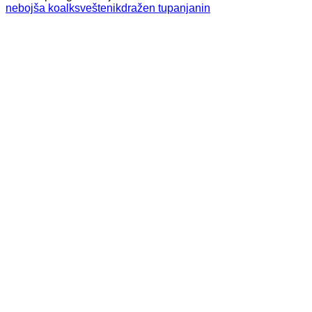
nebojša koalk
sveštenik
dražen tupanjanin