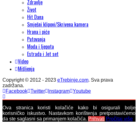
Zdravlje
Život
Hit Dana
Smješni klipovi/Skrivena kamera
Hrana i piće
Putovanja
Moda i ljepota
Estrada i Jet set
Video
Mišljenja
Copyright © 2012 - 2023
eTrebinje.com
. Sva prava
zadržana.
Facebook
Twitter
Instagram
Youtube
Ova stranica koristi kolačiće kako bi osigurali bolje
korisničko iskustvo. Nastavkom korištenja pretpostavićemo
da ste saglasni sa primanjem kolačića.
Prihvati
Pročitaj više