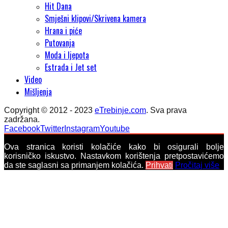
Hit Dana
Smješni klipovi/Skrivena kamera
Hrana i piće
Putovanja
Moda i ljepota
Estrada i Jet set
Video
Mišljenja
Copyright © 2012 - 2023
eTrebinje.com
. Sva prava
zadržana.
Facebook
Twitter
Instagram
Youtube
Ova stranica koristi kolačiće kako bi osigurali bolje
korisničko iskustvo. Nastavkom korištenja pretpostavićemo
da ste saglasni sa primanjem kolačića.
Prihvati
Pročitaj više