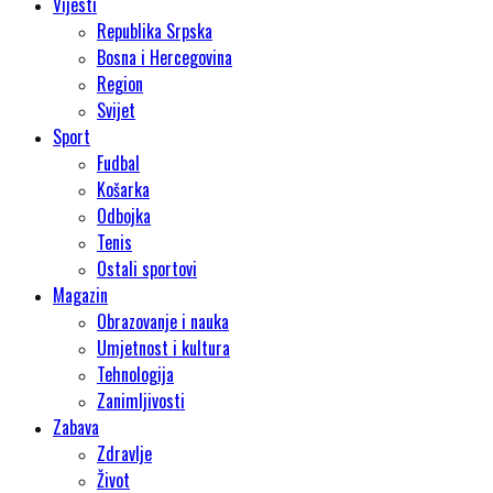
Vijesti
Republika Srpska
Bosna i Hercegovina
Region
Svijet
Sport
Fudbal
Košarka
Odbojka
Tenis
Ostali sportovi
Magazin
Obrazovanje i nauka
Umjetnost i kultura
Tehnologija
Zanimljivosti
Zabava
Zdravlje
Život