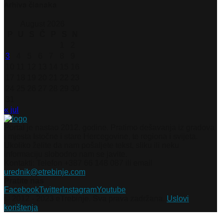
Arhiva članaka
August 2026
P
U
S
Č
P
S
N
1
2
3
4
5
6
7
8
9
10
11
12
13
14
15
16
17
18
19
20
21
22
23
24
25
26
27
28
29
30
31
« jul
Portal je nastao 2012. godine. Pratimo dešavanja iz gradova
i mjesta Istočne i stare Hercegovine, te regiona i svijeta.
Ukoliko želite da nam pošaljete tekst, sliku ili neku
informaciju slobodno nam se javite.
Kontakti: Telefon +387 66 148 087 ili email
urednik@etrebinje.com
Pratite nas
Facebook
Twitter
Instagram
Youtube
© 2012 - 2023 eTrebinje. Sva prava zadržana.
Uslovi
korištenja