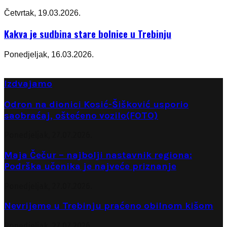
Četvrtak, 19.03.2026.
Kakva je sudbina stare bolnice u Trebinju
Ponedjeljak, 16.03.2026.
Izdvajamo
Odron na dionici Kosić-Šišković usporio
saobraćaj, oštećeno vozilo(FOTO)
Ponedjeljak, 27.07.2026.
Maja Čečur – najbolji nastavnik regiona:
Podrška učenika je najveće priznanje
Ponedjeljak, 27.07.2026.
Nevrijeme u Trebinju praćeno obilnom kišom
Ponedjeljak, 27.07.2026.