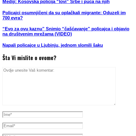
Mediji: Kosovska policija “lovi” Srbe i puca na njih
Policajci osumnjičeni da su oplačkali migrante: Oduzeli im
700 evra?
“Evo za ovu kaznu” Snimio “čašćavanje” policajca i objavio
na društvenim mrežama (VIDEO)
Napali policajce u Ljubinju, jednom slomili šaku
Šta Vi mislite o ovome?