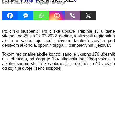
Postavio:
eTrebinje
Utorak, 29.03.2022.
0
Izvor:
Radio Trebinje
Fotografija:
Ilustracija
Policijski službenici Policijske uprave Trebinje su u dane
vikenda od 25. do 27.03.2022. godine, realizovali regiionalnu
akciju u saobraćaju pod nazivom „kontrola vozača pod
dejstvom alkohola, opojnih droga ili psihoaktivnih lijekova“.
Tokom regionalne akcije kontrolisano je ukupno 176 učesnik
u saobraćaju, od čega je 124 alkotestirano. Zbog vožnje u
alkoholisanom stanju iz saobraćaja je isključeno 40 vozača
od kojih je dvoje lišeno slobode.