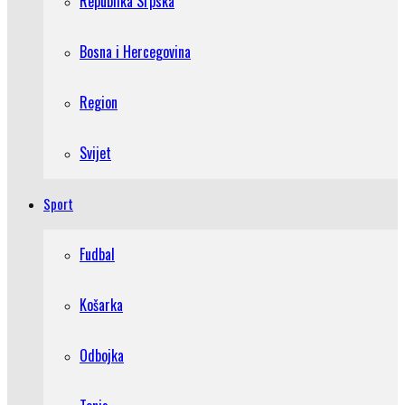
Republika Srpska
Bosna i Hercegovina
Region
Svijet
Sport
Fudbal
Košarka
Odbojka