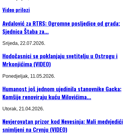
Video prilozi
Avdalović za RTRS: Ogromne posljedice od grada;
Sjednica Štaba za...
Srijeda, 22.07.2026.
Hodočasnici se poklanjaju svetitelju u Ostrogu i
Mrkonjićima (VIDEO)
Ponedjeljak, 11.05.2026.
Humanost još jednom ujedinila stanovnike Gacka:
Komšije renoviraju kuću Milovićima...
Utorak, 21.04.2026.
Nevjerovatan prizor kod Nevesinja: Mali medvjedići
snimljeni na Crvnju (VIDEO)