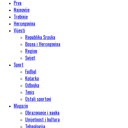
Prva
Najnovije
Trebinje
Hercegovina
Vijesti
Republika Srpska
Bosna i Hercegovina
Region
Svijet
Sport
Fudbal
Košarka
Odbojka
Tenis
Ostali sportovi
Magazin
Obrazovanje i nauka
Umjetnost i kultura
Tehnologija