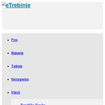
Prva
Najnovije
Trebinje
Hercegovina
Vijesti