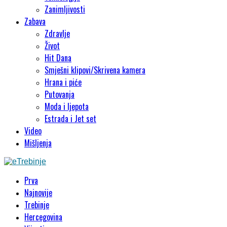
Zanimljivosti
Zabava
Zdravlje
Život
Hit Dana
Smješni klipovi/Skrivena kamera
Hrana i piće
Putovanja
Moda i ljepota
Estrada i Jet set
Video
Mišljenja
Prva
Najnovije
Trebinje
Hercegovina