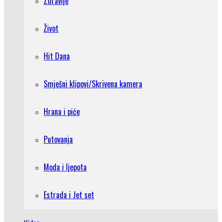
Zdravlje
Život
Hit Dana
Smješni klipovi/Skrivena kamera
Hrana i piće
Putovanja
Moda i ljepota
Estrada i Jet set