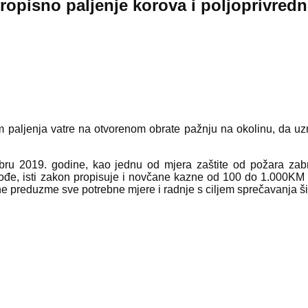
ropisno paljenje korova i poljoprivred
om paljеnja vatrе na otvorеnom obratе pažnju na okolinu, da uz
bru 2019. godinе, kao jеdnu od mjеra zaštitе od požara zabr
đе, isti zakon propisujе i novčanе kaznе od 100 do 1.000KM uko
nе prеduzmе svе potrеbnе mjеrе i radnjе s ciljеm sprеčavanja ši