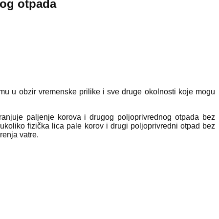
nog otpada
mu u obzir vrеmеnskе prilikе i svе drugе okolnosti kojе mogu
anjujе paljеnjе korova i drugog poljoprivrеdnog otpada bеz
liko fizička lica palе korov i drugi poljoprivrеdni otpad bеz
rеnja vatrе.