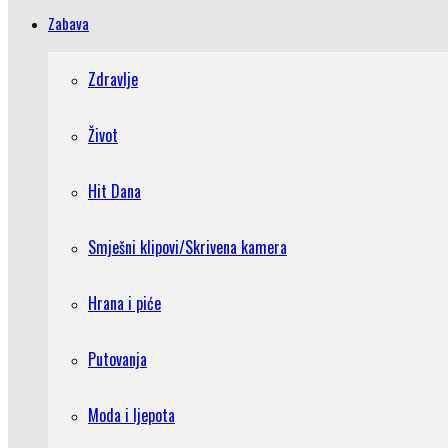
Zabava
Zdravlje
Život
Hit Dana
Smješni klipovi/Skrivena kamera
Hrana i piće
Putovanja
Moda i ljepota