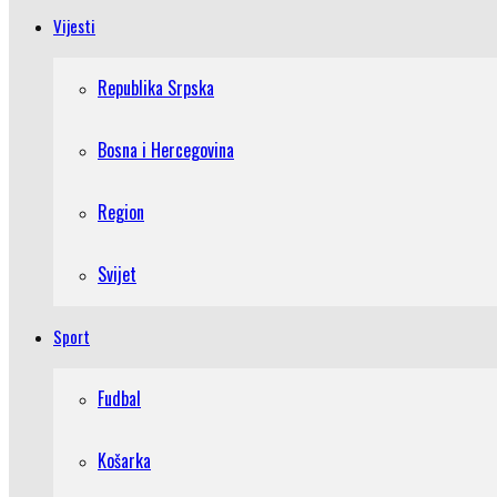
Vijesti
Republika Srpska
Bosna i Hercegovina
Region
Svijet
Sport
Fudbal
Košarka