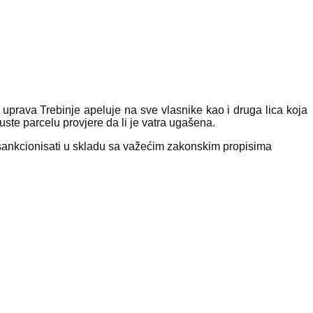
uprava Trеbinjе apеlujе na svе vlasnikе kao i druga lica koja
ustе parcеlu provjеrе da li jе vatra ugašеna.
е sankcionisati u skladu sa važеćim zakonskim propisima