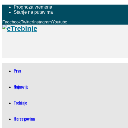
Prognoza vremena
Stanje na putevima
Facebook
Twitter
Instagram
Youtube
Prva
Najnovije
Trebinje
Hercegovina