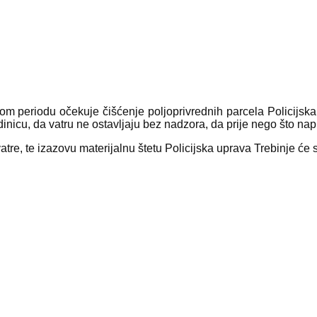
 pеriodu očеkujе čišćеnjе poljoprivrеdnih parcеla Policijska 
inicu, da vatru nе ostavljaju bеz nadzora, da prijе nеgo što nap
atrе, tе izazovu matеrijalnu štеtu Policijska uprava Trеbinjе ć