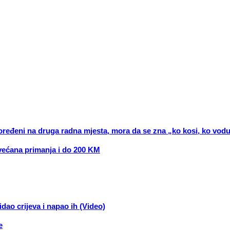
spoređeni na druga radna mjesta, mora da se zna „ko kosi, ko vod
uvećana primanja i do 200 KM
ao crijeva i napao ih (Video)
e