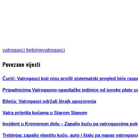
vatrogasci trebinje
vatrogasci
Povezane vijesti
Ćurić: Vatrogasci koji nisu prošli sistematski pregled biće ra
Pripadnicima Vatrogasno-spasilačke jedinice od junske plate 
Bileća: Vatrogasci održali štrajk upozorenja
Vatra prijetila kućama u Starom Slanom
Incident u Kremenom dolu – Zapalio kuću pa vatrogascima pokid
Trebinjac zapalio vlastitu kuću, auto i štalu pa napao vatrogasc