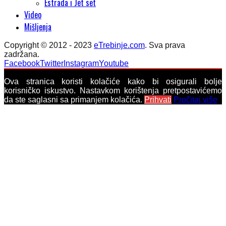
Estrada i Jet set
Video
Mišljenja
Copyright © 2012 - 2023
eTrebinje.com
. Sva prava
zadržana.
Facebook
Twitter
Instagram
Youtube
Ova stranica koristi kolačiće kako bi osigurali bolje
korisničko iskustvo. Nastavkom korištenja pretpostavićemo
da ste saglasni sa primanjem kolačića.
Prihvati
Pročitaj više