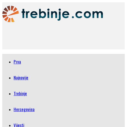
Prva
Najnovije
Trebinje
Hercegovina
Vijesti