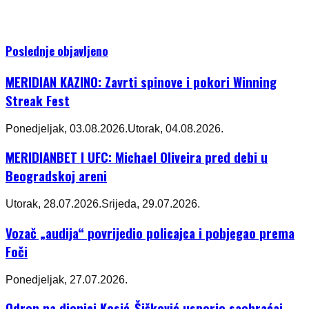
Poslednje objavljeno
MERIDIAN KAZINO: Zavrti spinove i pokori Winning
Streak Fest
Ponedjeljak, 03.08.2026.
Utorak, 04.08.2026.
MERIDIANBET I UFC: Michael Oliveira pred debi u
Beogradskoj areni
Utorak, 28.07.2026.
Srijeda, 29.07.2026.
Vozač „audija“ povrijedio policajca i pobjegao prema
Foči
Ponedjeljak, 27.07.2026.
Odron na dionici Kosić-Šišković usporio saobraćaj,