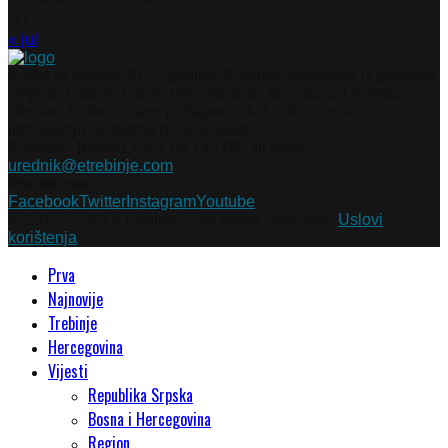
31
« jul
Portal je nastao 2012. godine. Pratimo dešavanja iz gradova
i mjesta Istočne i stare Hercegovine, te regiona i svijeta.
Ukoliko želite da nam pošaljete tekst, sliku ili neku
informaciju slobodno nam se javite.
Kontakti: Telefon +387 66 148 087 ili email
urednik@etrebinje.com
Pratite nas
Facebook
Twitter
Instagram
Youtube
© 2012 - 2023 eTrebinje. Sva prava zadržana.
Uslovi
korištenja
Prva
Najnovije
Trebinje
Hercegovina
Vijesti
Republika Srpska
Bosna i Hercegovina
Region