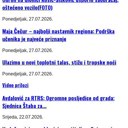
oštećeno vozilo(FOTO)
Ponedjeljak, 27.07.2026.
Maja Čečur – najbolji nastavnik regiona: Podrška
učenika je najveće priznanje
Ponedjeljak, 27.07.2026.
Ulazimo u novi toplotni talas, stižu i tropske noći
Ponedjeljak, 27.07.2026.
Video prilozi
Avdalović za RTRS: Ogromne posljedice od grada;
Sjednica Štaba za...
Srijeda, 22.07.2026.