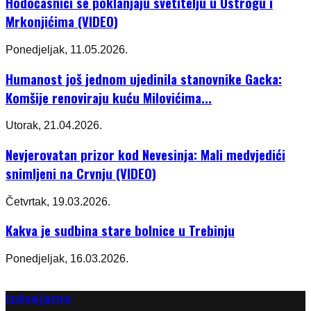
Hodočasnici se poklanjaju svetitelju u Ostrogu i
Mrkonjićima (VIDEO)
Ponedjeljak, 11.05.2026.
Humanost još jednom ujedinila stanovnike Gacka:
Komšije renoviraju kuću Milovićima...
Utorak, 21.04.2026.
Nevjerovatan prizor kod Nevesinja: Mali medvjedići
snimljeni na Crvnju (VIDEO)
Četvrtak, 19.03.2026.
Kakva je sudbina stare bolnice u Trebinju
Ponedjeljak, 16.03.2026.
Izdvajamo