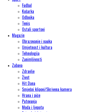
Fudbal
Košarka
Odbojka
Tenis
Ostali sportovi
Magazin
Obrazovanje i nauka
Umjetnost i kultura
Tehnologija
Zanimljivosti
Zabava
Zdravlje
Život
Hit Dana
Smješni klipovi/Skrivena kamera
Hrana i piće
Putovanja
Moda i ljepota