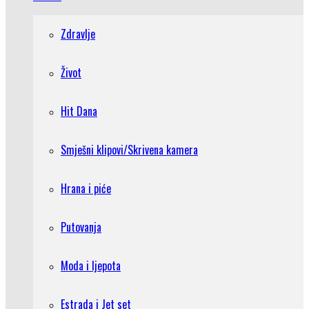
Zdravlje
Život
Hit Dana
Smješni klipovi/Skrivena kamera
Hrana i piće
Putovanja
Moda i ljepota
Estrada i Jet set