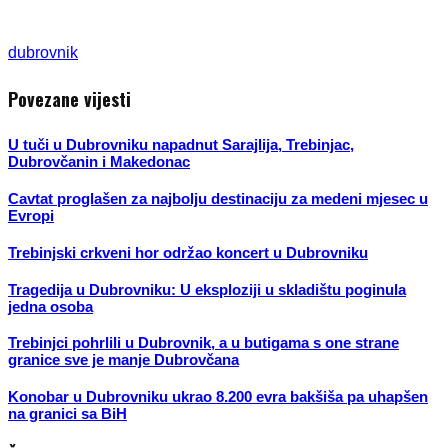
dubrovnik
Povezane vijesti
U tuči u Dubrovniku napadnut Sarajlija, Trebinjac,
Dubrovčanin i Makedonac
Cavtat proglašen za najbolju destinaciju za medeni mjesec u
Evropi
Trebinjski crkveni hor održao koncert u Dubrovniku
Tragedija u Dubrovniku: U eksploziji u skladištu poginula
jedna osoba
Trebinjci pohrlili u Dubrovnik, a u butigama s one strane
granice sve je manje Dubrovčana
Konobar u Dubrovniku ukrao 8.200 evra bakšiša pa uhapšen
na granici sa BiH