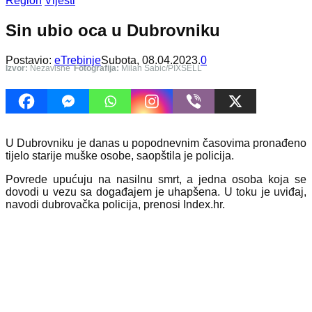
Region
Vijesti
Sin ubio oca u Dubrovniku
Postavio:
eTrebinje
Subota, 08.04.2023.
0
Izvor:
Nezavisne
Fotografija:
Milan Sabic/PIXSELL
U Dubrovniku je danas u popodnevnim časovima pronađeno
tijelo starije muške osobe, saopštila je policija.
Povrede upućuju na nasilnu smrt, a jedna osoba koja se
dovodi u vezu sa događajem je uhapšena. U toku je uviđaj,
navodi dubrovačka policija, prenosi Index.hr.