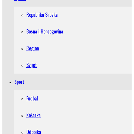
Republika Srpska
Bosna i Hercegovina
Region
Svijet
Sport
Fudbal
Košarka
Odbojka