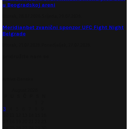
u Beogradskoj areni
Utorak, 28.07.2026.
Srijeda, 29.07.2026.
Meridianbet zvanični sponzor UFC Fight Night
Belgrade
Utorak, 21.07.2026.
Ponedjeljak, 27.07.2026.
pridružite nam se
Arhiva članaka
August 2026
P
U
S
Č
P
S
N
1
2
3
4
5
6
7
8
9
10
11
12
13
14
15
16
17
18
19
20
21
22
23
24
25
26
27
28
29
30