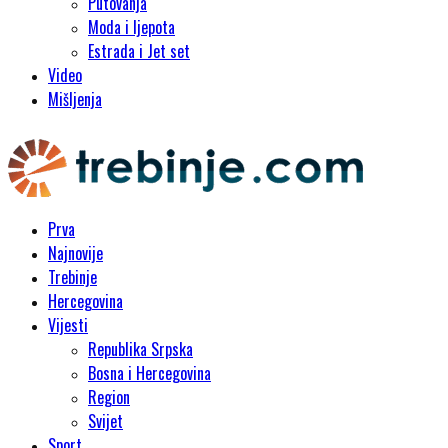
Putovanja
Moda i ljepota
Estrada i Jet set
Video
Mišljenja
Prva
Najnovije
Trebinje
Hercegovina
Vijesti
Republika Srpska
Bosna i Hercegovina
Region
Svijet
Sport