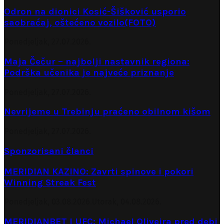
Odron na dionici Kosić-Šišković usporio
saobraćaj, oštećeno vozilo(FOTO)
Ponedjeljak, 27.07.2026.
Maja Čečur – najbolji nastavnik regiona:
Podrška učenika je najveće priznanje
Ponedjeljak, 27.07.2026.
Nevrijeme u Trebinju praćeno obilnom kišom
Ponedjeljak, 27.07.2026.
Sponzorisani članci
MERIDIAN KAZINO: Zavrti spinove i pokori
Winning Streak Fest
Ponedjeljak, 03.08.2026.
Utorak, 04.08.2026.
MERIDIANBET I UFC: Michael Oliveira pred debi