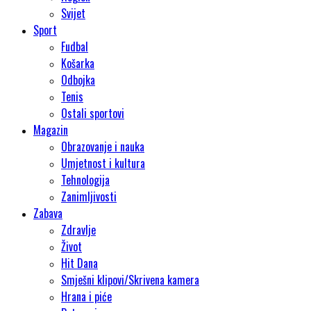
Svijet
Sport
Fudbal
Košarka
Odbojka
Tenis
Ostali sportovi
Magazin
Obrazovanje i nauka
Umjetnost i kultura
Tehnologija
Zanimljivosti
Zabava
Zdravlje
Život
Hit Dana
Smješni klipovi/Skrivena kamera
Hrana i piće