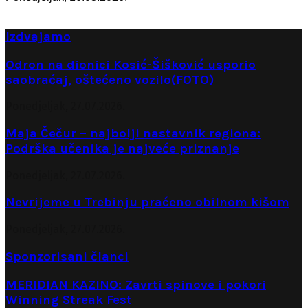
Izdvajamo
Odron na dionici Kosić-Šišković usporio
saobraćaj, oštećeno vozilo(FOTO)
Ponedjeljak, 27.07.2026.
Maja Čečur – najbolji nastavnik regiona:
Podrška učenika je najveće priznanje
Ponedjeljak, 27.07.2026.
Nevrijeme u Trebinju praćeno obilnom kišom
Ponedjeljak, 27.07.2026.
Sponzorisani članci
MERIDIAN KAZINO: Zavrti spinove i pokori
Winning Streak Fest