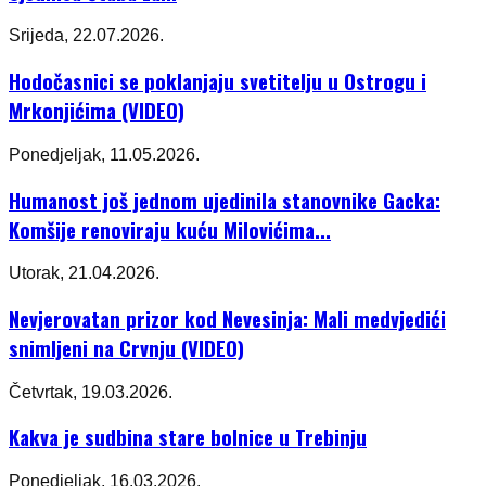
Srijeda, 22.07.2026.
Hodočasnici se poklanjaju svetitelju u Ostrogu i
Mrkonjićima (VIDEO)
Ponedjeljak, 11.05.2026.
Humanost još jednom ujedinila stanovnike Gacka:
Komšije renoviraju kuću Milovićima...
Utorak, 21.04.2026.
Nevjerovatan prizor kod Nevesinja: Mali medvjedići
snimljeni na Crvnju (VIDEO)
Četvrtak, 19.03.2026.
Kakva je sudbina stare bolnice u Trebinju
Ponedjeljak, 16.03.2026.