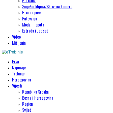
Hit Dana
Smješni klipovi/Skrivena kamera
Hrana i piće
Putovanja
Moda i ljepota
Estrada i Jet set
Video
Mišljenja
Prva
Najnovije
Trebinje
Hercegovina
Vijesti
Republika Srpska
Bosna i Hercegovina
Region
Svijet