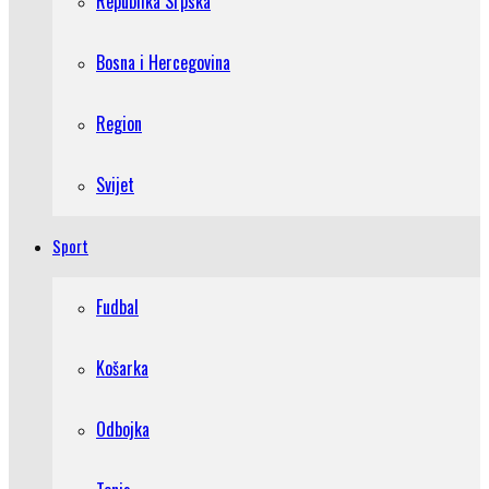
Republika Srpska
Bosna i Hercegovina
Region
Svijet
Sport
Fudbal
Košarka
Odbojka