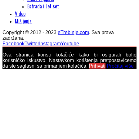
Estrada i Jet set
Video
Mišljenja
Copyright © 2012 - 2023
eTrebinje.com
. Sva prava
zadržana.
Facebook
Twitter
Instagram
Youtube
Ova stranica koristi kolačiće kako bi osigurali bolje
korisničko iskustvo. Nastavkom korištenja pretpostavićemo
da ste saglasni sa primanjem kolačića.
Prihvati
Pročitaj više