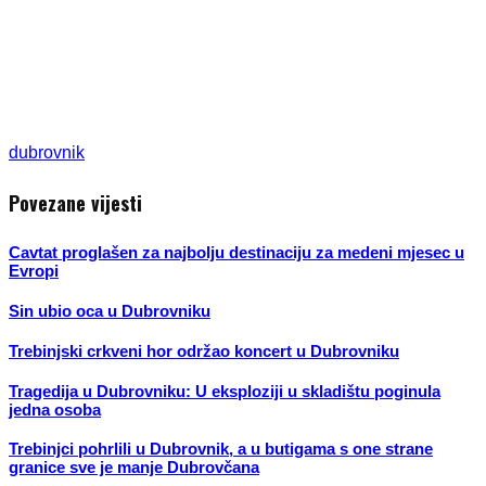
dubrovnik
Povezane vijesti
Cavtat proglašen za najbolju destinaciju za medeni mjesec u
Evropi
Sin ubio oca u Dubrovniku
Trebinjski crkveni hor održao koncert u Dubrovniku
Tragedija u Dubrovniku: U eksploziji u skladištu poginula
jedna osoba
Trebinjci pohrlili u Dubrovnik, a u butigama s one strane
granice sve je manje Dubrovčana