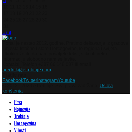
3
4
5
6
7
8
9
10
11
12
13
14
15
16
17
18
19
20
21
22
23
24
25
26
27
28
29
30
31
« jul
Portal je nastao 2012. godine. Pratimo dešavanja iz gradova
i mjesta Istočne i stare Hercegovine, te regiona i svijeta.
Ukoliko želite da nam pošaljete tekst, sliku ili neku
informaciju slobodno nam se javite.
Kontakti: Telefon +387 66 148 087 ili email
urednik@etrebinje.com
Pratite nas
Facebook
Twitter
Instagram
Youtube
© 2012 - 2023 eTrebinje. Sva prava zadržana.
Uslovi
korištenja
Prva
Najnovije
Trebinje
Hercegovina
Vijesti