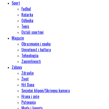
Sport
Fudbal
Košarka
Odbojka
Tenis
Ostali sportovi
Magazin
Obrazovanje i nauka
Umjetnost i kultura
Tehnologija
Zanimljivosti
Zabava
Zdravlje
Život
Hit Dana
Smješni klipovi/Skrivena kamera
Hrana i piće
Putovanja
Moda i ljepota