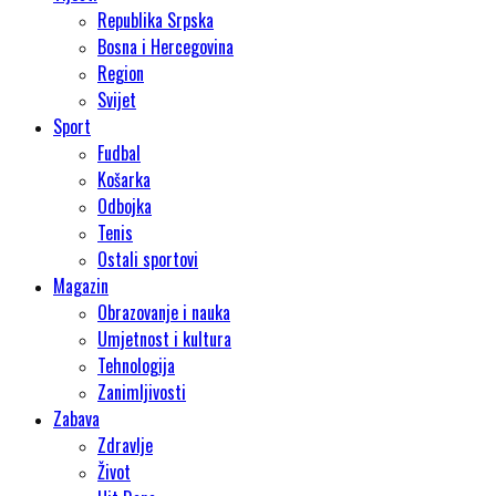
Republika Srpska
Bosna i Hercegovina
Region
Svijet
Sport
Fudbal
Košarka
Odbojka
Tenis
Ostali sportovi
Magazin
Obrazovanje i nauka
Umjetnost i kultura
Tehnologija
Zanimljivosti
Zabava
Zdravlje
Život