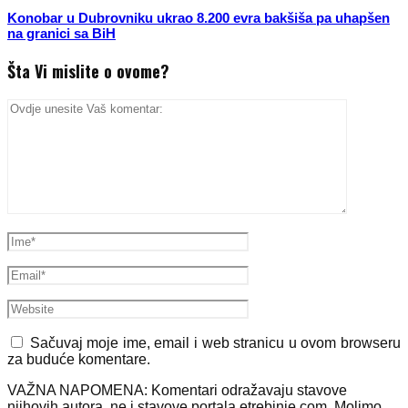
Konobar u Dubrovniku ukrao 8.200 evra bakšiša pa uhapšen
na granici sa BiH
Šta Vi mislite o ovome?
Sačuvaj moje ime, email i web stranicu u ovom browseru
za buduće komentare.
VAŽNA NAPOMENA: Komentari odražavaju stavove
njihovih autora, ne i stavove portala etrebinje.com. Molimo