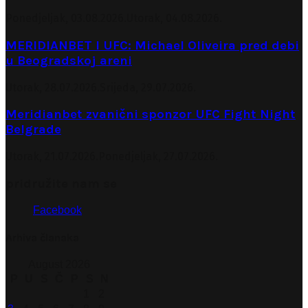
Ponedjeljak, 03.08.2026.
Utorak, 04.08.2026.
MERIDIANBET I UFC: Michael Oliveira pred debi
u Beogradskoj areni
Utorak, 28.07.2026.
Srijeda, 29.07.2026.
Meridianbet zvanični sponzor UFC Fight Night
Belgrade
Utorak, 21.07.2026.
Ponedjeljak, 27.07.2026.
pridružite nam se
Facebook
Arhiva članaka
August 2026
P
U
S
Č
P
S
N
1
2