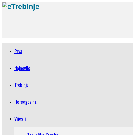
Prva
Najnovije
Trebinje
Hercegovina
Vijesti