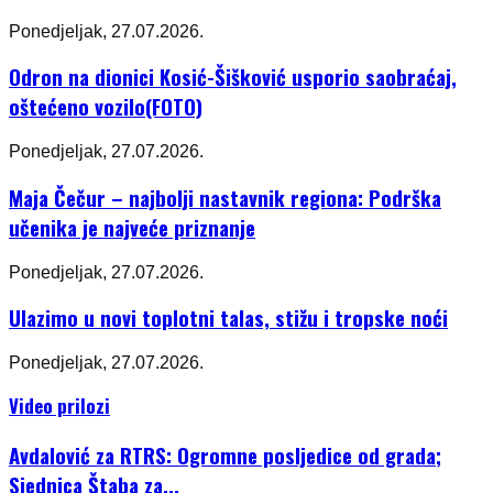
Ponedjeljak, 27.07.2026.
Odron na dionici Kosić-Šišković usporio saobraćaj,
oštećeno vozilo(FOTO)
Ponedjeljak, 27.07.2026.
Maja Čečur – najbolji nastavnik regiona: Podrška
učenika je najveće priznanje
Ponedjeljak, 27.07.2026.
Ulazimo u novi toplotni talas, stižu i tropske noći
Ponedjeljak, 27.07.2026.
Video prilozi
Avdalović za RTRS: Ogromne posljedice od grada;
Sjednica Štaba za...