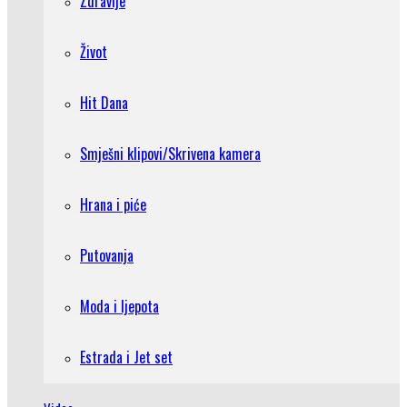
Zdravlje
Život
Hit Dana
Smješni klipovi/Skrivena kamera
Hrana i piće
Putovanja
Moda i ljepota
Estrada i Jet set