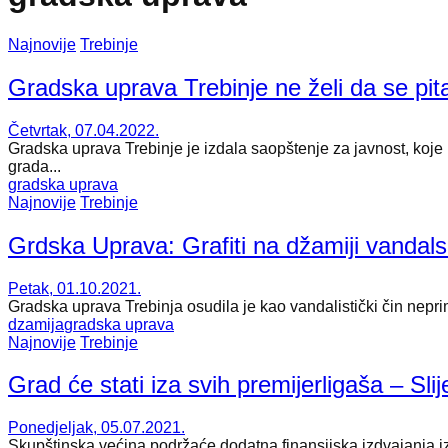
Najnovije
Trebinje
Gradska uprava Trebinje ne želi da se pita
Četvrtak, 07.04.2022.
Gradska uprava Trebinje je izdala saopštenje za javnost, koje 
grada...
gradska uprava
Najnovije
Trebinje
Grdska Uprava: Grafiti na džamiji vandals
Petak, 01.10.2021.
Gradska uprava Trebinja osudila je kao vandalistički čin nepri
dzamija
gradska uprava
Najnovije
Trebinje
Grad će stati iza svih premijerligaša – Sli
Ponedjeljak, 05.07.2021.
Skupštinska većina podržaće dodatna finansijska izdvajanja iz