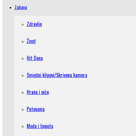
Zabava
Zdravlje
Život
Hit Dana
Smješni klipovi/Skrivena kamera
Hrana i piće
Putovanja
Moda i ljepota