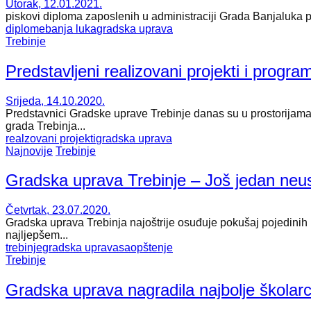
Utorak, 12.01.2021.
piskovi diploma zaposlenih u administraciji Grada Banjaluka pre
diplome
banja luka
gradska uprava
Trebinje
Predstavljeni realizovani projekti i progr
Srijeda, 14.10.2020.
Predstavnici Gradske uprave Trebinje danas su u prostorijama 
grada Trebinja...
realzovani projekti
gradska uprava
Najnovije
Trebinje
Gradska uprava Trebinje – Još jedan neus
Četvrtak, 23.07.2020.
Gradska uprava Trebinja najoštrije osuđuje pokušaj pojedinih 
najljepšem...
trebinje
gradska uprava
saopštenje
Trebinje
Gradska uprava nagradila najbolje školar