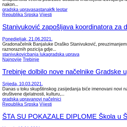
nakon...
gradska uprava
sastanak
fk leotar
Republika Srpska
Vijesti
Stanivuković zapošljava koordinatora za 
Ponedjeljak, 21.06.2021.
Gradonačelnik Banjaluke Draško Stanivuković, preuzimanjem fu
raznoraznih pozicija gdje...
stanivukovic
banja luka
gradska uprava
Najnovije
Trebinje
Trebinje dolbilo nove načelnike Gradske 
Srijeda, 10.03.2021.
Danas u toku skupštinskog zasijedanja biće imenovani novi n
društvene djelatnosti, kulturu,...
gradska uprava
novi načelnici
Republika Srpska
Vijesti
ŠTA SU POKAZALE DIPLOME Škola u Širo