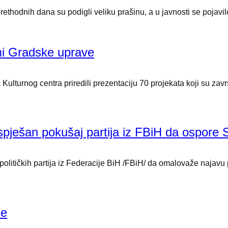
thodnih dana su podigli veliku prašinu, a u javnosti se pojavilo
ami Gradske uprave
Kulturnog centra priredili prezentaciju 70 projekata koji su za
pješan pokušaj partija iz FBiH da ospore 
političkih partija iz Federacije BiH /FBiH/ da omalovaže najavu
ce