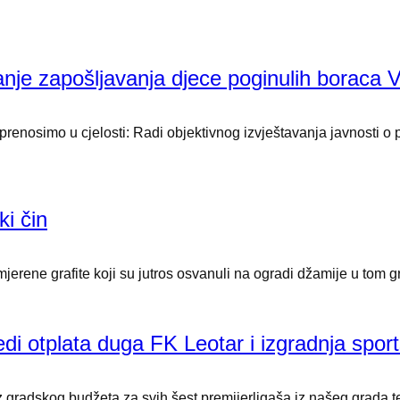
nje zapošljavanja djece poginulih boraca VR
prenosimo u cjelosti: Radi objektivnog izvještavanja javnosti o
ki čin
mjerene grafite koji su jutros osvanuli na ogradi džamije u tom
jedi otplata duga FK Leotar i izgradnja spor
 gradskog budžeta za svih šest premijerligaša iz našeg grada te