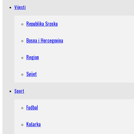
Vijesti
Republika Srpska
Bosna i Hercegovina
Region
Svijet
Sport
Fudbal
Košarka