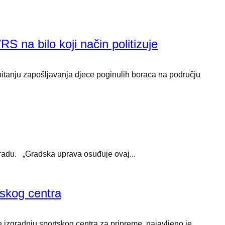
S na bilo koji način politizuje
 pitanju zapošljavanja djece poginulih boraca na području
 gradu. „Gradska uprava osuđuje ovaj...
tskog centra
 izgradnju sportskog centra za pripreme, najavljeno je