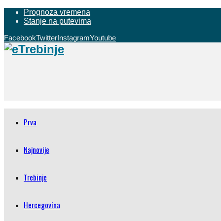
Prognoza vremena
Stanje na putevima
Facebook
Twitter
Instagram
Youtube
Prva
Najnovije
Trebinje
Hercegovina