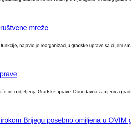
društvene mreže
nkcije, najavio je reorganizaciju gradske uprave sa ciljem sma
uprave
ačelnici odjeljenja Gradske uprave. Donedavna zamjenica grado
kom Brijegu posebno omiljena u OVIM gr