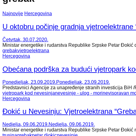
Najnovije
Hercegovina
U oktobru počinje gradnja vjetroelektrane
Četvrtak, 30.07.2020.
Ministar energetike i rudarstva Republike Srpske Petar Đokić da
grebak
vjetroelektrana
Hercegovina
Obećana podrška za budući vjetropark ko
Ponedjeljak, 23.09.2019.
Ponedjeljak, 23.09.2019.
Predstavnici Agencije za unapređenje stranih investicija BiH /F
vjetropark kod nevesinja
nevesinje - ulog - morine
visoravan mo
Hercegovina
Đokić u Nevesinju: Vjetroelektrana “Greb
Nedjelja, 09.06.2019.
Nedjelja, 09.06.2019.
Ministar energetike i rudarstva Republike Srpske Petar Đokić na
trusina
grebak
petar djokic
nevesinje