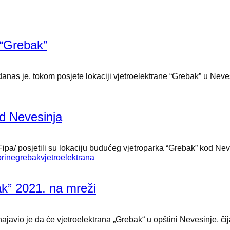
 “Grebak”
nas je, tokom posjete lokaciji vjetroelektrane “Grebak” u Nevesi
d Nevesinja
ipa/ posjetili su lokaciju budućeg vjetroparka “Grebak” kod Neves
rine
grebak
vjetroelektrana
ak” 2021. na mreži
javio je da će vjetroelektrana „Grebak“ u opštini Nevesinje, čij