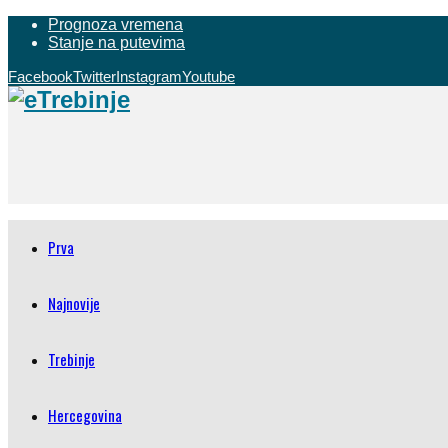
Prognoza vremena
Stanje na putevima
Facebook
Twitter
Instagram
Youtube
Prva
Najnovije
Trebinje
Hercegovina