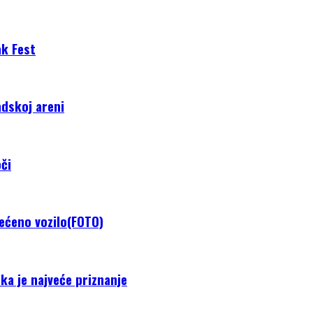
ak Fest
adskoj areni
či
tećeno vozilo(FOTO)
ka je najveće priznanje