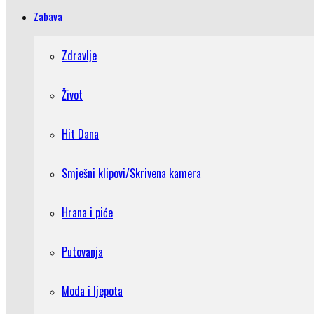
Zabava
Zdravlje
Život
Hit Dana
Smješni klipovi/Skrivena kamera
Hrana i piće
Putovanja
Moda i ljepota