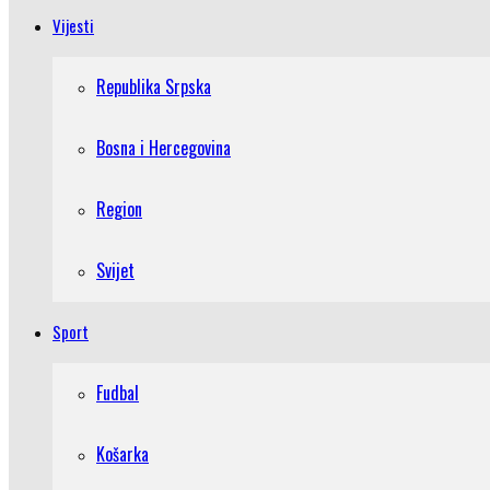
Vijesti
Republika Srpska
Bosna i Hercegovina
Region
Svijet
Sport
Fudbal
Košarka