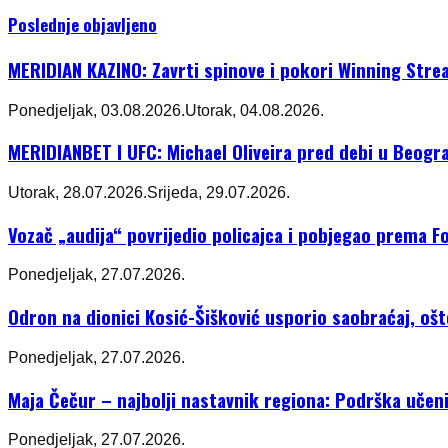
Poslednje objavljeno
MERIDIAN KAZINO: Zavrti spinove i pokori Winning Stre
Ponedjeljak, 03.08.2026.
Utorak, 04.08.2026.
MERIDIANBET I UFC: Michael Oliveira pred debi u Beogr
Utorak, 28.07.2026.
Srijeda, 29.07.2026.
Vozač „audija“ povrijedio policajca i pobjegao prema Fo
Ponedjeljak, 27.07.2026.
Odron na dionici Kosić-Šišković usporio saobraćaj, oš
Ponedjeljak, 27.07.2026.
Maja Čečur – najbolji nastavnik regiona: Podrška učeni
Ponedjeljak, 27.07.2026.