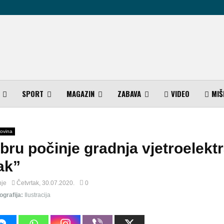
SPORT
MAGAZIN
ZABAVA
VIDEO
MIŠ
ovina
bru počinje gradnja vjetroelekt
ak”
nje
Četvrtak, 30.07.2020.
0
ografija:
Ilustracija