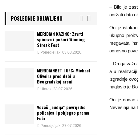
– Bilo je zas
održati dato o
POSLEDNJE OBJAVLJENO
On je istakao
MERIDIAN KAZINO: Zavrti
ukupno proizv
spinove i pokori Winning
megavata inst
Streak Fest
odnosno poveća
Ponedjeljak, 03.08.2026.
– Druga važna 
MERIDIANBET I UFC: Michael
a u realizaci
Oliveira pred debi u
izgradnje ovo
Beogradskoj areni
naglasio je Đo
Utorak, 28.07.2026.
On je dodao d
Vozač „audija“ povrijedio
Nevesinja na lo
policajca i pobjegao prema
Foči
Ponedjeljak, 27.07.2026.