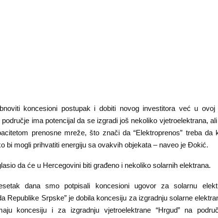
oviti koncesioni postupak i dobiti novog investitora već u ovoj 
odručje ima potencijal da se izgradi još nekoliko vjetroelektrana, ali 
pacitetom prenosne mreže, što znači da “Elektroprenos” treba da 
o bi mogli prihvatiti energiju sa ovakvih objekata – naveo je Đokić.
glasio da će u Hercegovini biti građeno i nekoliko solarnih elektrana.
esetak dana smo potpisali koncesioni ugovor za solarnu elekt
da Republike Srpske” je dobila koncesiju za izgradnju solarne elektr
maju koncesiju i za izgradnju vjetroelektrane “Hrgud” na podru