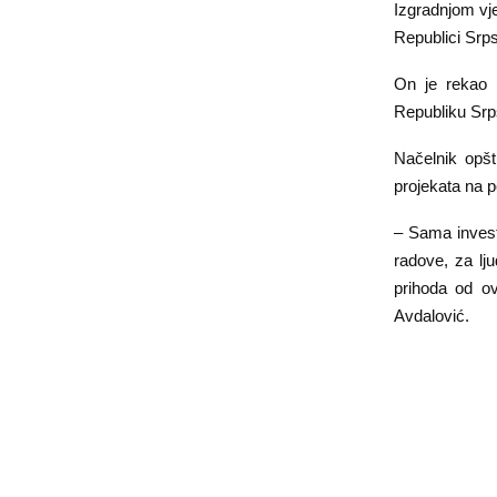
Izgradnjom vje
Republici Srps
On je rekao d
Republiku Srps
Načelnik opšt
projekata na p
– Sama invest
radove, za lju
prihoda od ov
Avdalović.