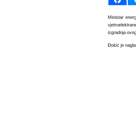
Ministar ener
vjetroelektra
izgradnja ovog
Đokić je naglas