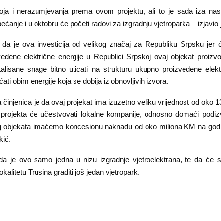
toja i nerazumjevanja prema ovom projektu, ali to je sada iza nas.
bećanje i u oktobru će početi radovi za izgradnju vjetroparka – izjavio 
 da je ova investicija od velikog značaj za Republiku Srpsku jer 
edene električne energije u Republici Srpskoj ovaj objekat proiz
alisane snage bitno uticati na strukturu ukupno proizvedene elektr
ti obim energije koja se dobija iz obnovljivih izvora.
činjenica je da ovaj projekat ima izuzetno veliku vrijednost od oko 
ji projekta će učestvovati lokalne kompanije, odnosno domaći podi
g objekata imaćemo koncesionu naknadu od oko miliona KM na god
kić.
a je ovo samo jedna u nizu izgradnje vjetroelektrana, te da će 
kalitetu Trusina graditi još jedan vjetropark.