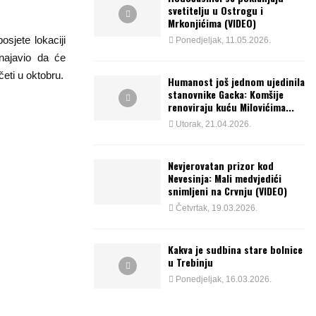
svetitelju u Ostrogu i
Mrkonjićima (VIDEO)
sjete lokaciji
Ponedjeljak, 11.05.2026.
 najavio da će
eti u oktobru.
Humanost još jednom ujedinila
stanovnike Gacka: Komšije
renoviraju kuću Milovićima...
Utorak, 21.04.2026.
Nevjerovatan prizor kod
Nevesinja: Mali medvjedići
snimljeni na Crvnju (VIDEO)
Četvrtak, 19.03.2026.
Kakva je sudbina stare bolnice
u Trebinju
Ponedjeljak, 16.03.2026.