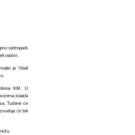
prvi vjetropark
li radovi.
valio je Vladi
ru.
miliona KM. U
vorima istakla
sa. Turbine će
zvodnja će biti
mrežu.