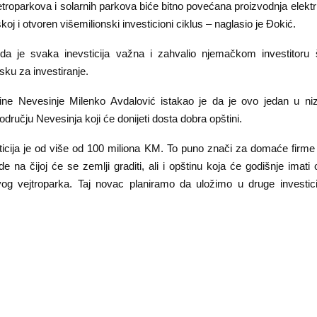
troparkova i solarnih parkova biće bitno povećana proizvodnja elektr
koj i otvoren višemilionski investicioni ciklus – naglasio je Đokić.
a je svaka inevsticija važna i zahvalio njemačkom investitoru 
ku za investiranje.
ine Nevesinje Milenko Avdalović istakao je da je ovo jedan u ni
odručju Nevesinja koji će donijeti dosta dobra opštini.
icija je od više od 100 miliona KM. To puno znači za domaće firme 
de na čijoj će se zemlji graditi, ali i opštinu koja će godišnje imat
og vejtroparka. Taj novac planiramo da uložimo u druge investic