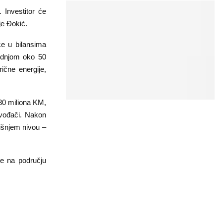
 Investitor će
je Đokić.
će u bilansima
vodnjom oko 50
ične energije,
130 miliona KM,
zvođači. Nakon
išnjem nivou –
se na području