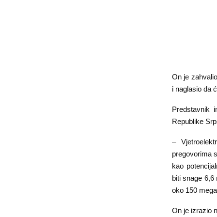
On je zahvalio
i naglasio da 
Predstavnik i
Republike Srps
– Vjetroelek
pregovorima s
kao potencija
biti snage 6,6
oko 150 megav
On je izrazio 