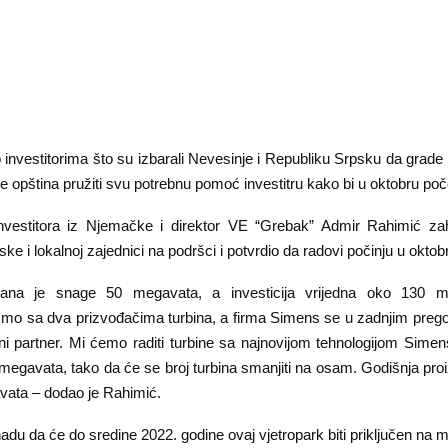
 investitorima što su izbarali Nevesinje i Republiku Srpsku da grade 
će opština pružiti svu potrebnu pomoć investitru kako bi u oktobru poče
nvestitora iz Njemačke i direktor VE “Grebak” Admir Rahimić zah
ke i lokalnoj zajednici na podršci i potvrdio da radovi počinju u oktob
trana je snage 50 megavata, a investicija vrijedna oko 130 
mo sa dva prizvođačima turbina, a firma Simens se u zadnjim prego
lni partner. Mi ćemo raditi turbine sa najnovijom tehnologijom Simen
 megavata, tako da će se broj turbina smanjiti na osam. Godišnja proi
ata – dodao je Rahimić.
nadu da će do sredine 2022. godine ovaj vjetropark biti priključen na 