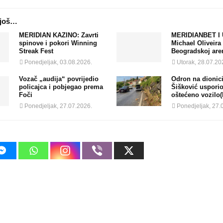
 još…
MERIDIAN KAZINO: Zavrti
MERIDIANBET I 
spinove i pokori Winning
Michael Oliveira
Streak Fest
Beogradskoj are
Ponedjeljak, 03.08.2026.
Utorak, 28.07.20
Vozač „audija“ povrijedio
Odron na dionici
policajca i pobjegao prema
Šišković usporio
Foči
oštećeno vozilo
Ponedjeljak, 27.07.2026.
Ponedjeljak, 27.