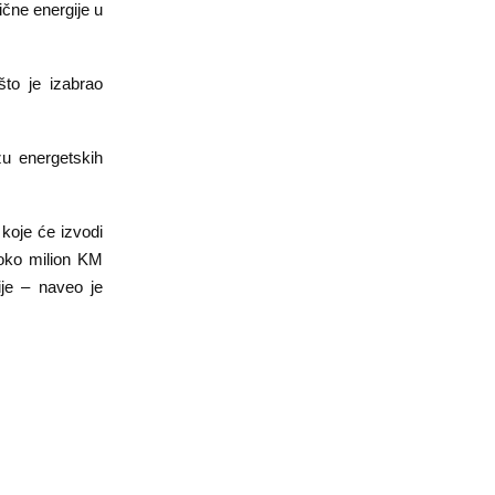
ične energije u
što je izabrao
zu energetskih
koje će izvodi
i oko milion KM
ije – naveo je