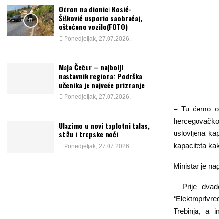
Odron na dionici Kosić-
Šišković usporio saobraćaj,
oštećeno vozilo(FOTO)
Ponedjeljak, 27.07.2026.
Maja Čečur – najbolji
nastavnik regiona: Podrška
učenika je najveće priznanje
Ponedjeljak, 27.07.2026.
– Tu ćemo obn
hercegovačko p
Ulazimo u novi toplotni talas,
uslovljena ka
stižu i tropske noći
kapaciteta kak
Ponedjeljak, 27.07.2026.
Ministar je na
– Prije dvad
“Elektroprivre
Trebinja, a i