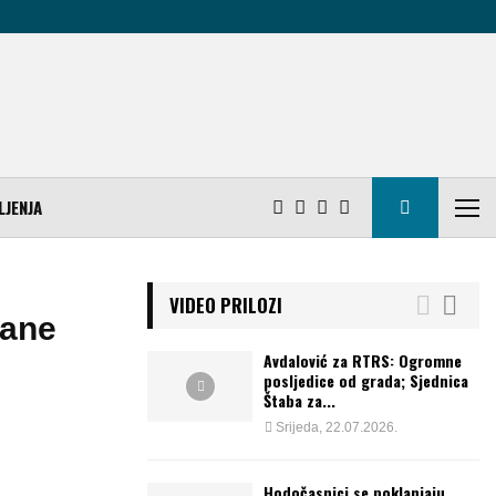
LJENJA
VIDEO PRILOZI
rane
Avdalović za RTRS: Ogromne
posljedice od grada; Sjednica
Štaba za...
Srijeda, 22.07.2026.
Hodočasnici se poklanjaju