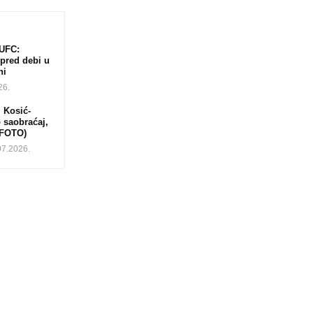
UFC:
 pred debi u
ni
26.
 Kosić-
 saobraćaj,
(FOTO)
07.2026.